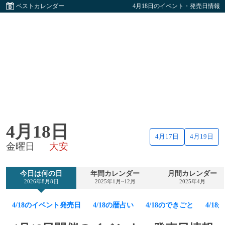
ベストカレンダー
4月18日のイベント・発売日情報
4月18日
4月17日
4月19日
金曜日
大安
今日は何の日
年間カレンダー
月間カレンダー
2026年8月8日
2025年1月~12月
2025年4月
4/18のイベント発売日
4/18の暦占い
4/18のできごと
4/1