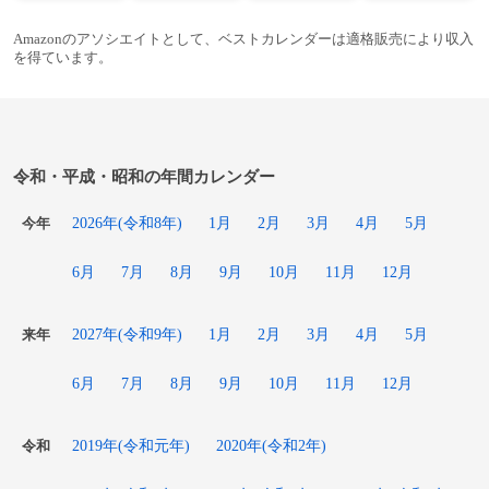
Amazonのアソシエイトとして、ベストカレンダーは適格販売により収入
を得ています。
令和・平成・昭和の年間カレンダー
2026年(令和8年)
1月
2月
3月
4月
5月
今年
6月
7月
8月
9月
10月
11月
12月
2027年(令和9年)
1月
2月
3月
4月
5月
来年
6月
7月
8月
9月
10月
11月
12月
2019年(令和元年)
2020年(令和2年)
令和