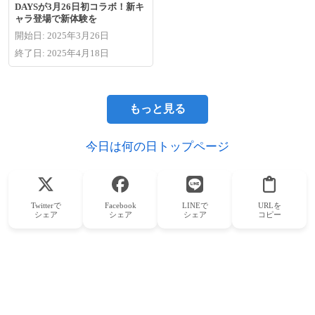
DAYSが3月26日初コラボ！新キ
ャラ登場で新体験を
開始日: 2025年3月26日
終了日: 2025年4月18日
もっと見る
今日は何の日トップページ
Twitterで
Facebook
LINEで
URLを
シェア
シェア
シェア
コピー