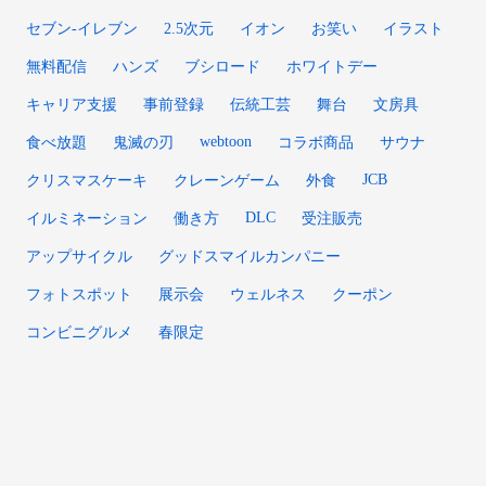
セブン-イレブン
2.5次元
イオン
お笑い
イラスト
無料配信
ハンズ
ブシロード
ホワイトデー
キャリア支援
事前登録
伝統工芸
舞台
文房具
webtoon
食べ放題
鬼滅の刃
コラボ商品
サウナ
JCB
クリスマスケーキ
クレーンゲーム
外食
DLC
イルミネーション
働き方
受注販売
アップサイクル
グッドスマイルカンパニー
フォトスポット
展示会
ウェルネス
クーポン
コンビニグルメ
春限定