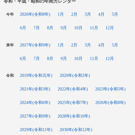
令和・平成・昭和の年間カレンダー
2026年(令和8年)
1月
2月
3月
4月
5月
今年
6月
7月
8月
9月
10月
11月
12月
2027年(令和9年)
1月
2月
3月
4月
5月
来年
6月
7月
8月
9月
10月
11月
12月
2019年(令和元年)
2020年(令和2年)
令和
2021年(令和3年)
2022年(令和4年)
2023年(令和5年)
2024年(令和6年)
2025年(令和7年)
2026年(令和8年)
2027年(令和9年)
2028年(令和10年)
2029年(令和11年)
2030年(令和12年)