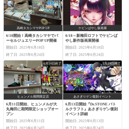
高崎タカシマヤPOP UP
ケビンばやし版画展
6/18開始！高崎タカシマヤでパ
6/18～新梅田ロフトでケビンば
ーセルジュエリーPOP UP開催
やし新作版画展開催
開始日: 2025年6月18日
開始日: 2025年6月18日
終了日: 2025年6月24日
終了日: 2025年6月24日
6月24日終了
6月24日終了
ヒュンメル期間限定店
あさぎりゲン復刻イベント
6月11日開始、ヒュンメルが大
6月13日開始『Dr.STONE バト
丸梅田に期間限定ショップオー
ルクラフト』あさぎりゲン復刻
プン
イベント詳細
開始日: 2025年6月11日
開始日: 2025年6月13日
終了日: 2025年6月24日
終了日: 2025年6月24日