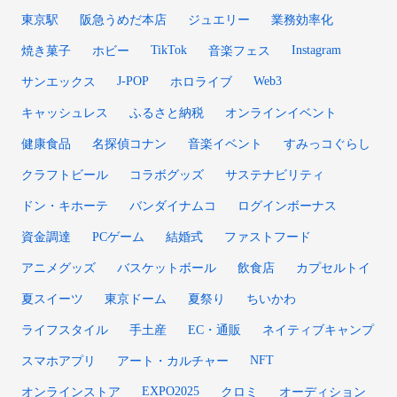
東京駅
阪急うめだ本店
ジュエリー
業務効率化
TikTok
Instagram
焼き菓子
ホビー
音楽フェス
J-POP
Web3
サンエックス
ホロライブ
キャッシュレス
ふるさと納税
オンラインイベント
健康食品
名探偵コナン
音楽イベント
すみっコぐらし
クラフトビール
コラボグッズ
サステナビリティ
ドン・キホーテ
バンダイナムコ
ログインボーナス
資金調達
PCゲーム
結婚式
ファストフード
アニメグッズ
バスケットボール
飲食店
カプセルトイ
夏スイーツ
東京ドーム
夏祭り
ちいかわ
ライフスタイル
手土産
EC・通販
ネイティブキャンプ
NFT
スマホアプリ
アート・カルチャー
EXPO2025
オンラインストア
クロミ
オーディション