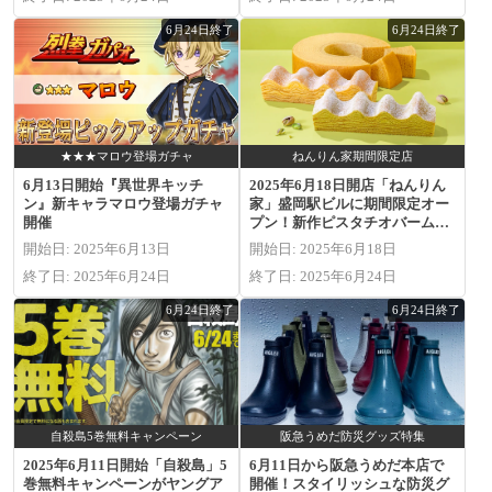
6月24日終了
6月24日終了
★★★マロウ登場ガチャ
ねんりん家期間限定店
6月13日開始『異世界キッチ
2025年6月18日開店「ねんりん
ン』新キャラマロウ登場ガチャ
家」盛岡駅ビルに期間限定オー
開催
プン！新作ピスタチオバームも
登場
開始日: 2025年6月13日
開始日: 2025年6月18日
終了日: 2025年6月24日
終了日: 2025年6月24日
6月24日終了
6月24日終了
自殺島5巻無料キャンペーン
阪急うめだ防災グッズ特集
2025年6月11日開始「自殺島」5
6月11日から阪急うめだ本店で
巻無料キャンペーンがヤングア
開催！スタイリッシュな防災グ