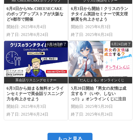
Mr. CHEESECAKEポップアップ
クリスの英語セミナー
6月4日からMr. CHEESECAKE
6月3日から開始！クリスのラン
のポップアップストアが大阪な
チタイム英語セミナーで英文理
ど4都市で開催
解度を向上させよう
開始日: 2025年6月4日
開始日: 2025年6月3日
終了日: 2025年6月24日
終了日: 2025年6月24日
6月24日終了
6月24日終了
英会話リスニングセミナー
『だんじょる』オンラインくじ
6月3日から始まる無料オンライ
5月20日開始『男女の友情は成
ンセミナーで英会話リスニング
立する？（いや、しない
力を向上させよう
っ!!）』オンラインくじに注目
開始日: 2025年6月3日
開始日: 2025年5月20日
終了日: 2025年6月24日
終了日: 2025年6月24日
もっと見る