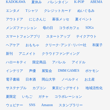
KADOKAWA
K-POP
ABEMA
夏休み
バレンタイン
エンタメ
Tシャツ
クレジットカード
ぬいぐるみ
アウトドア
にじさんじ
幕張メッセ
夏イベント
SDGs
メンズファッション
母の日
コラボカフェ
スマートフォンアプリ
スタートアップ
テイクアウト
ヘアケア
おもちゃ
クリーク･アンド･リバー社
和菓子
新刊
アニメイト
クラウドファンディング
ハローキティ
限定商品
アパレル
アイドル
DMM GAMES
インテリア
声優
展覧会
ポケモン
電子書籍
日本酒
岡山大学
ノベルティ
お土産
サステナブル
カプコン
東京ビッグサイト
地域活性化
夏限定
いちご
ガチャ
コラボレーション
SNS
Amazon
ウェビナー
スタンプラリー