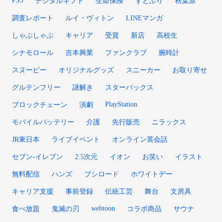
PS5
デジタルギフト
生命保険
すとぷり
秋葉原
調査レポート
ルイ・ヴィトン
LINEマンガ
しゃぶしゃぶ
キャリア
受賞
新店
高校生
シナモロール
吉本興業
ファンクラブ
腕時計
スヌーピー
オリジナルグッズ
スニーカー
お取り寄せ
グルテンフリー
謎解き
スターバックス
PlayStation
ブロックチェーン
演劇
モバイルバッテリー
介護
先行販売
ニラックス
JR東日本
ライブイベント
オンライン英会話
セブン-イレブン
2.5次元
イオン
お笑い
イラスト
無料配信
ハンズ
ブシロード
ホワイトデー
キャリア支援
事前登録
伝統工芸
舞台
文房具
webtoon
食べ放題
鬼滅の刃
コラボ商品
サウナ