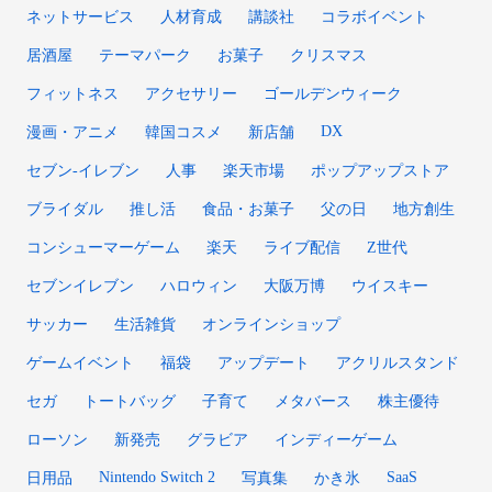
ネットサービス
人材育成
講談社
コラボイベント
居酒屋
テーマパーク
お菓子
クリスマス
フィットネス
アクセサリー
ゴールデンウィーク
DX
漫画・アニメ
韓国コスメ
新店舗
セブン‐イレブン
人事
楽天市場
ポップアップストア
ブライダル
推し活
食品・お菓子
父の日
地方創生
コンシューマーゲーム
楽天
ライブ配信
Z世代
セブンイレブン
ハロウィン
大阪万博
ウイスキー
サッカー
生活雑貨
オンラインショップ
ゲームイベント
福袋
アップデート
アクリルスタンド
セガ
トートバッグ
子育て
メタバース
株主優待
ローソン
新発売
グラビア
インディーゲーム
Nintendo Switch 2
SaaS
日用品
写真集
かき氷