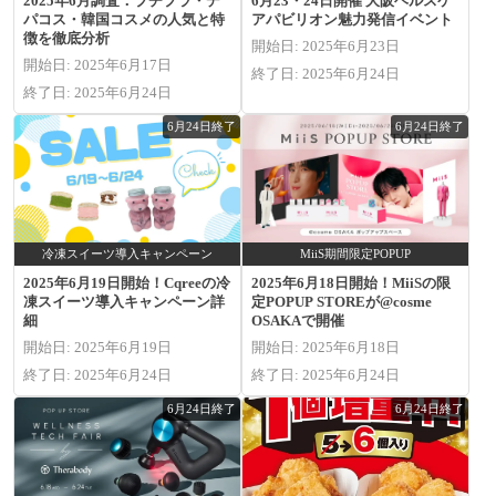
2025年6月調査：プチプラ・デ
6月23・24日開催 大阪ヘルスケ
パコス・韓国コスメの人気と特
アパビリオン魅力発信イベント
徴を徹底分析
開始日: 2025年6月23日
開始日: 2025年6月17日
終了日: 2025年6月24日
終了日: 2025年6月24日
6月24日終了
6月24日終了
冷凍スイーツ導入キャンペーン
MiiS期間限定POPUP
2025年6月19日開始！Cqreeの冷
2025年6月18日開始！MiiSの限
凍スイーツ導入キャンペーン詳
定POPUP STOREが@cosme
細
OSAKAで開催
開始日: 2025年6月19日
開始日: 2025年6月18日
終了日: 2025年6月24日
終了日: 2025年6月24日
6月24日終了
6月24日終了