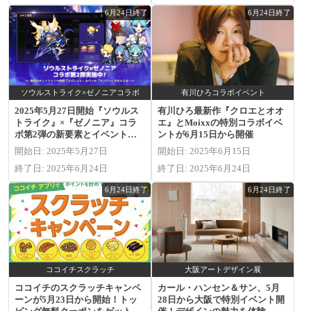
6月24日終了
6月24日終了
ソウルストライク×ゼノニアコラボ
有川ひろコラボイベント
2025年5月27日開始『ソウルス
有川ひろ最新作『クロエとオオ
トライク』×『ゼノニア』コラ
エ』とMoixxの特別コラボイベ
ボ第2弾の新要素とイベント詳
ントが6月15日から開催
細
開始日: 2025年5月27日
開始日: 2025年6月15日
終了日: 2025年6月24日
終了日: 2025年6月24日
6月24日終了
6月24日終了
ココイチスクラッチ
大阪アートデザイン展
ココイチのスクラッチキャンペ
カール・ハンセン＆サン、5月
ーンが5月23日から開始！トッ
28日から大阪で特別イベント開