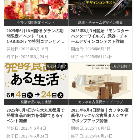
ゲラン期間限定イベント
武器・チャームデザイン募集
2025年6月18日開催 ゲランの期
2025年6月3日開始『モンスター
間限定イベント「BEE
ハンターワイルズ』武器・チャ
GARDEN」で特別コフレとメイ
ームデザインコンテスト詳細
ク体験
開始日: 2025年6月18日
開始日: 2025年6月3日
終了日: 2025年6月24日
終了日: 2025年6月24日
6月24日終了
6月24日終了
発酵食品のある生活
カフネ名古屋夏ポップアップ
2025年6月4日から大丸京都店で
2025年6月4日開始｜カフネの夏
発酵食品の魅力を体験できるイ
新作バッグが名古屋タカシマヤ
ベント開催
でポップアップ開催
開始日: 2025年6月4日
開始日: 2025年6月4日
終了日: 2025年6月24日
終了日: 2025年6月24日