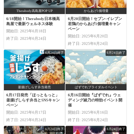
Therabody高島屋POP UP
からあげ1個増量
6/18開始！Therabody日本橋高
6月20日開始！セブン‐イレブン
島屋で最新ウェルネス体験
若鶏のからあげ1個増量キャン
ペーン
開始日: 2025年6月18日
開始日: 2025年6月20日
終了日: 2025年6月24日
終了日: 2025年6月24日
6月24日終了
6月24日終了
釜揚げしらす弁当発売
ぱずでれブライダルイベント
6月17日発売「ほっともっと」
6月16日開始『ぱずでれ』ウェ
釜揚げしらす弁当とSNSキャン
ディング綾乃の特効イベント開
ペーン
催
開始日: 2025年6月17日
開始日: 2025年6月16日
終了日: 2025年6月24日
終了日: 2025年6月24日
6月24日終了
6月24日終了