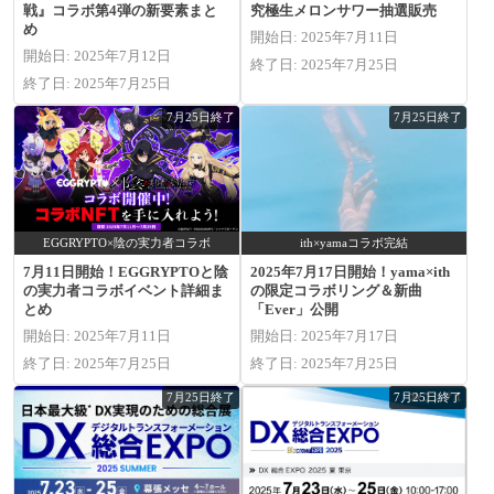
戦』コラボ第4弾の新要素まと
究極生メロンサワー抽選販売
め
開始日: 2025年7月11日
開始日: 2025年7月12日
終了日: 2025年7月25日
終了日: 2025年7月25日
7月25日終了
7月25日終了
EGGRYPTO×陰の実力者コラボ
ith×yamaコラボ完結
7月11日開始！EGGRYPTOと陰
2025年7月17日開始！yama×ith
の実力者コラボイベント詳細ま
の限定コラボリング＆新曲
とめ
「Ever」公開
開始日: 2025年7月11日
開始日: 2025年7月17日
終了日: 2025年7月25日
終了日: 2025年7月25日
7月25日終了
7月25日終了