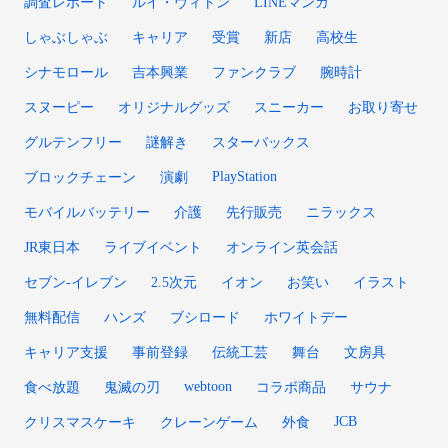
調査レポート
ルイ・ヴィトン
LINEマンガ
しゃぶしゃぶ
キャリア
受賞
新店
高校生
シナモロール
吉本興業
ファンクラブ
腕時計
スヌーピー
オリジナルグッズ
スニーカー
お取り寄せ
グルテンフリー
謎解き
スターバックス
PlayStation
ブロックチェーン
演劇
モバイルバッテリー
介護
先行販売
ニラックス
JR東日本
ライブイベント
オンライン英会話
セブン-イレブン
2.5次元
イオン
お笑い
イラスト
無料配信
ハンズ
ブシロード
ホワイトデー
キャリア支援
事前登録
伝統工芸
舞台
文房具
webtoon
食べ放題
鬼滅の刃
コラボ商品
サウナ
JCB
クリスマスケーキ
クレーンゲーム
外食