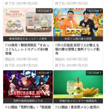
終了日: 2025年7月25日
終了日: 2025年7月25日
7月25日終了
7月25日終了
郵便局限定すみっコグッズ発売
松田リエ朝の痩せ習慣
7/18発売！郵便局限定『すみっ
7月12日放送 松田リエが教える
コぐらし』レトログッズ全6種
朝の痩せ習慣と無料ドリンク配
登場
布
開始日: 2025年7月18日
開始日: 2025年7月12日
終了日: 2025年7月25日
終了日: 2025年7月25日
7月25日終了
7月25日終了
荒野行動呪術廻戦コラボ
究極の生メロンサワー抽選販売
7/12開始『荒野行動』×『呪術廻
7/11開始！富良野メロン使用の