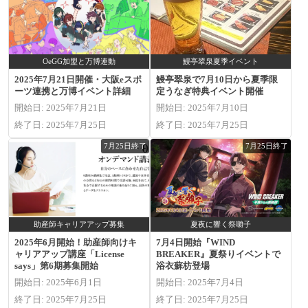
OeGG加盟と万博連動
鰻亭翠泉夏季イベント
2025年7月21日開催・大阪eスポ
鰻亭翠泉で7月10日から夏季限
ーツ連携と万博イベント詳細
定うなぎ特典イベント開催
開始日: 2025年7月21日
開始日: 2025年7月10日
終了日: 2025年7月25日
終了日: 2025年7月25日
7月25日終了
7月25日終了
助産師キャリアアップ募集
夏夜に響く祭囃子
2025年6月開始！助産師向けキ
7月4日開始『WIND
ャリアアップ講座「License
BREAKER』夏祭りイベントで
says」第6期募集開始
浴衣蘇枋登場
開始日: 2025年6月1日
開始日: 2025年7月4日
終了日: 2025年7月25日
終了日: 2025年7月25日