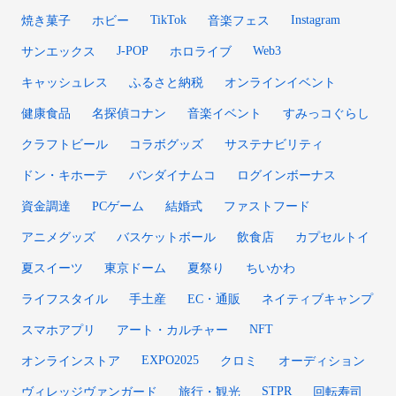
TikTok
Instagram
焼き菓子
ホビー
音楽フェス
J-POP
Web3
サンエックス
ホロライブ
キャッシュレス
ふるさと納税
オンラインイベント
健康食品
名探偵コナン
音楽イベント
すみっコぐらし
クラフトビール
コラボグッズ
サステナビリティ
ドン・キホーテ
バンダイナムコ
ログインボーナス
資金調達
PCゲーム
結婚式
ファストフード
アニメグッズ
バスケットボール
飲食店
カプセルトイ
夏スイーツ
東京ドーム
夏祭り
ちいかわ
ライフスタイル
手土産
EC・通販
ネイティブキャンプ
NFT
スマホアプリ
アート・カルチャー
EXPO2025
オンラインストア
クロミ
オーディション
STPR
ヴィレッジヴァンガード
旅行・観光
回転寿司