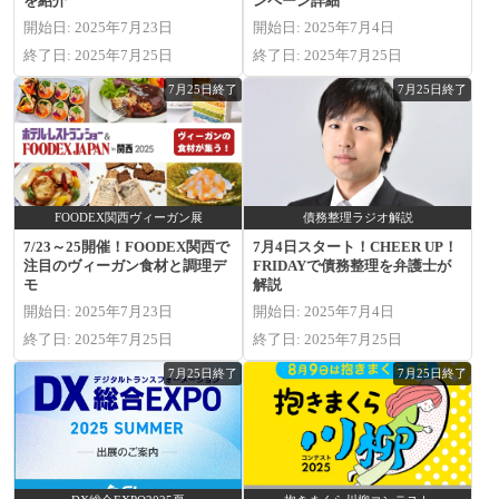
を紹介
ンペーン詳細
開始日: 2025年7月23日
開始日: 2025年7月4日
終了日: 2025年7月25日
終了日: 2025年7月25日
7月25日終了
7月25日終了
FOODEX関西ヴィーガン展
債務整理ラジオ解説
7/23～25開催！FOODEX関西で
7月4日スタート！CHEER UP！
注目のヴィーガン食材と調理デ
FRIDAYで債務整理を弁護士が
モ
解説
開始日: 2025年7月23日
開始日: 2025年7月4日
終了日: 2025年7月25日
終了日: 2025年7月25日
7月25日終了
7月25日終了