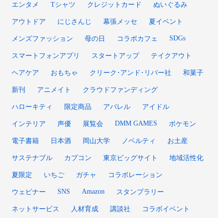
エンタメ
Tシャツ
クレジットカード
ぬいぐるみ
アウトドア
にじさんじ
幕張メッセ
夏イベント
SDGs
メンズファッション
母の日
コラボカフェ
スマートフォンアプリ
スタートアップ
テイクアウト
ヘアケア
おもちゃ
クリーク･アンド･リバー社
和菓子
新刊
アニメイト
クラウドファンディング
ハローキティ
限定商品
アパレル
アイドル
DMM GAMES
インテリア
声優
展覧会
ポケモン
電子書籍
日本酒
岡山大学
ノベルティ
お土産
サステナブル
カプコン
東京ビッグサイト
地域活性化
夏限定
いちご
ガチャ
コラボレーション
SNS
Amazon
ウェビナー
スタンプラリー
ネットサービス
人材育成
講談社
コラボイベント