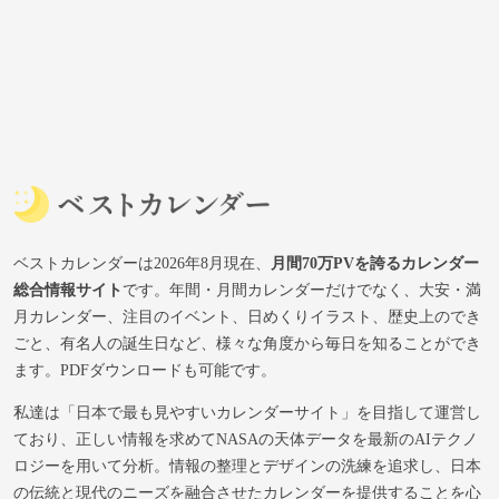
ベストカレンダーは2026年8月現在、
月間70万PVを誇るカレンダー
総合情報サイト
です。年間・月間カレンダーだけでなく、大安・満
月カレンダー、注目のイベント、日めくりイラスト、歴史上のでき
ごと、有名人の誕生日など、様々な角度から毎日を知ることができ
ます。PDFダウンロードも可能です。
私達は「日本で最も見やすいカレンダーサイト」を目指して運営し
ており、正しい情報を求めてNASAの天体データを最新のAIテクノ
ロジーを用いて分析。情報の整理とデザインの洗練を追求し、日本
の伝統と現代のニーズを融合させたカレンダーを提供することを心