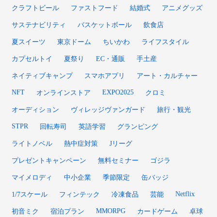
クラフトビール
ファストフード
結婚式
アニメグッズ
サステナビリティ
バスケットボール
飲食店
夏スイーツ
東京ドーム
ちいかわ
ライフスタイル
カプセルトイ
夏祭り
EC・通販
手土産
ネイティブキャンプ
スマホアプリ
アート・カルチャー
NFT
EXPO2025
オンラインストア
クロミ
オーディション
ヴィレッジヴァンガード
旅行・観光
STPR
回転寿司
英語学習
グランピング
ライトノベル
熱中症対策
Jリーグ
プレゼントキャンペーン
無料セミナー
ゴジラ
マイメロディ
中小企業
季節限定
缶バッジ
Netflix
1/7スケール
フィンテック
冷凍食品
芸能
MMORPG
初音ミク
宿泊プラン
カードゲーム
卓球