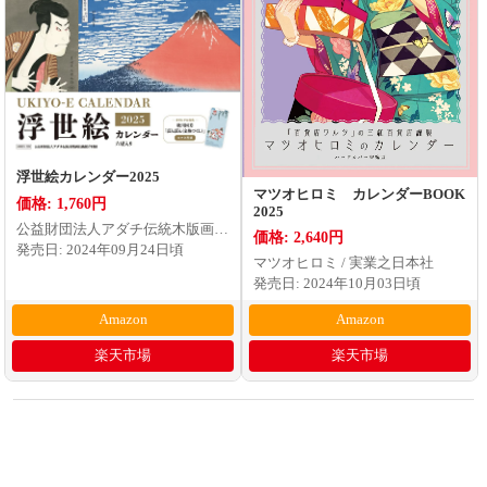
浮世絵カレンダー2025
マツオヒロミ カレンダーBOOK
価格: 1,760円
2025
公益財団法人アダチ伝統木版画技
価格: 2,640円
術保存財団 / インプレス
発売日: 2024年09月24日頃
マツオヒロミ / 実業之日本社
発売日: 2024年10月03日頃
Amazon
Amazon
楽天市場
楽天市場