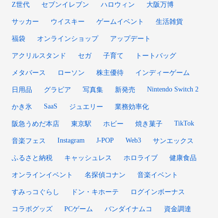
Z世代
セブンイレブン
ハロウィン
大阪万博
サッカー
ウイスキー
ゲームイベント
生活雑貨
福袋
オンラインショップ
アップデート
アクリルスタンド
セガ
子育て
トートバッグ
メタバース
ローソン
株主優待
インディーゲーム
Nintendo Switch 2
日用品
グラビア
写真集
新発売
SaaS
かき氷
ジュエリー
業務効率化
TikTok
阪急うめだ本店
東京駅
ホビー
焼き菓子
Instagram
J-POP
Web3
音楽フェス
サンエックス
ふるさと納税
キャッシュレス
ホロライブ
健康食品
オンラインイベント
名探偵コナン
音楽イベント
すみっコぐらし
ドン・キホーテ
ログインボーナス
コラボグッズ
PCゲーム
バンダイナムコ
資金調達