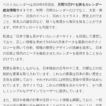
ベストカレンダーは2026年8月現在、
月間70万PVを誇るカレンダー
総合情報サイト
です。年間・月間カレンダーだけでなく、大安・満
月カレンダー、注目のイベント、日めくりイラスト、歴史上のでき
ごと、有名人の誕生日など、様々な角度から毎日を知ることができ
ます。PDFダウンロードも可能です。
私達は「日本で最も見やすいカレンダーサイト」を目指して運営し
ており、正しい情報を求めてNASAの天体データを最新のAIテクノ
ロジーを用いて分析。情報の整理とデザインの洗練を追求し、日本
の伝統と現代のニーズを融合させたカレンダーを提供することを心
がけています。
西暦を基本としながらも、日本独自の元号や十二支、六曜などの伝
統的な要素を取り入れています。これらの要素は日本の長い歴史と
文化を反映しており、それぞれの日には特別な意味や背景が込めら
れています。当サイトでは、これらの情報を分かりやすく、かつ美
しくシンプルなデザインでユーザーに提供しています。
また、祝日や各種の行事や注目イベント情報も網羅しており、一目
でその月の重要な日を確認することができます。これにより、日常