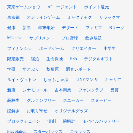
東京ゲームショウ
AIエージェント
ポイント還元
東京都
オンラインゲーム
ミャクミャク
リラックマ
健康
新曲
年末年始
デザート
ファミマ
Bリーグ
Makuake
サプリメント
プロ野球
飲み放題
フィナンシェ
ボードゲーム
クリエイター
小学生
PS5
限定販売
宿泊
生命保険
デジタルギフト
学研
すとぷり
秋葉原
調査レポート
ルイ・ヴィトン
しゃぶしゃぶ
LINEマンガ
キャリア
新店
シナモロール
吉本興業
ファンクラブ
受賞
高校生
グルテンフリー
スニーカー
スヌーピー
謎解き
お取り寄せ
オリジナルグッズ
ブロックチェーン
演劇
腕時計
モバイルバッテリー
PlayStation
スターバックス
ニラックス