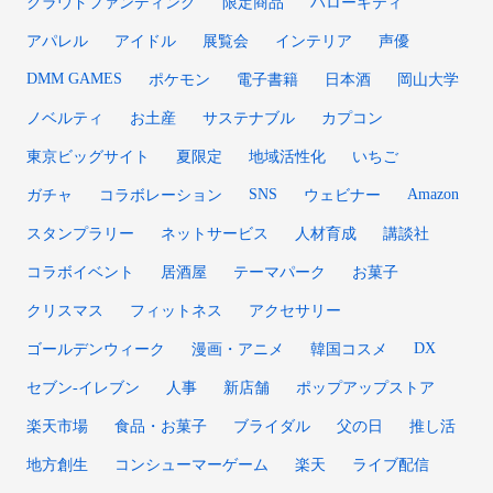
クラウドファンディング
限定商品
ハローキティ
アパレル
アイドル
展覧会
インテリア
声優
DMM GAMES
ポケモン
電子書籍
日本酒
岡山大学
ノベルティ
お土産
サステナブル
カプコン
東京ビッグサイト
夏限定
地域活性化
いちご
SNS
Amazon
ガチャ
コラボレーション
ウェビナー
スタンプラリー
ネットサービス
人材育成
講談社
コラボイベント
居酒屋
テーマパーク
お菓子
クリスマス
フィットネス
アクセサリー
DX
ゴールデンウィーク
漫画・アニメ
韓国コスメ
セブン‐イレブン
人事
新店舗
ポップアップストア
楽天市場
食品・お菓子
ブライダル
父の日
推し活
地方創生
コンシューマーゲーム
楽天
ライブ配信