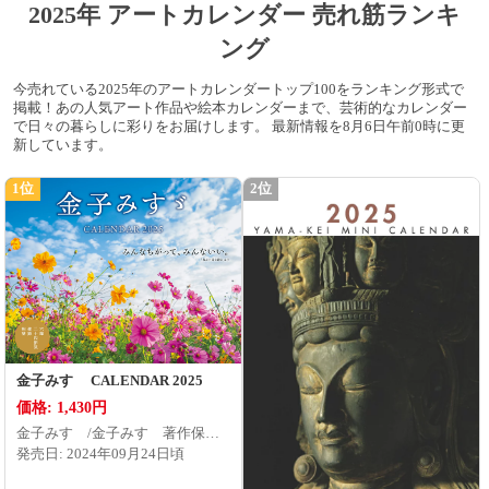
2025年 アートカレンダー 売れ筋ランキ
ング
今売れている2025年のアートカレンダートップ100をランキング形式で
掲載！あの人気アート作品や絵本カレンダーまで、芸術的なカレンダー
で日々の暮らしに彩りをお届けします。 最新情報を8月6日午前0時に更
新しています。
1位
2位
金子みすゞ CALENDAR 2025
価格: 1,430円
金子みすゞ/金子みすゞ著作保存
会 / インプレス
発売日: 2024年09月24日頃