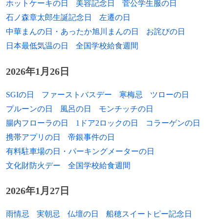
ホットケーキの日
美容記念日
菅公学生服の日
1954年
リチャード・ゲイル、元プロ野球選手
石ノ森章太郎生誕記念日
左遷の日
1954年
マーシャル・カーク・マキュージック、計
中華まんの日・あったか旭川まんの日
お詫びの日
算機科学者
日本最低気温の日
全国学校給食週間
1954年
ティエリー・ジョンケ、小説家（+ 2009
2026年1月26日
年）
1954年
今村俊一、舞台俳優
SGIの日
ファーストバスデー
寒梅忌
ツローの日
プルーンの日
風呂の日
モンチッチの日
1955年
田辺節子、女優
腸内フローラの日
1ドア2ロックの日
コラーゲンの日
1955年
サイモン・ラトル、指揮者、ベルリン・フ
携帯アプリの日
帝銀事件の日
ィルハーモニー管弦楽団首席指揮者兼芸術
有料駐車場の日・パーキングメーターの日
監督
文化財防火デー
全国学校給食週間
1955年
谷一之、政治家
2026年1月27日
1956年
平間正一、佐川急便代表取締役社長
雨情忌
実朝忌
仏壇の日
船穂スイートピー記念日