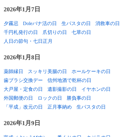
2026年1月7日
2002年
渡辺啓助、推理作家（* 1901年）
1920年
ハビエル・ペレス・デ・クエヤル、第5代
国連事務総長（+ 2020年）
2003年
北出清五郎、アナウンサー（* 1922年）
夕霧忌
Doleバナ活の日
生パスタの日
消救車の日
1920年
玉櫻八郎、相撲力士（+ 1999年）
千円札発行の日
爪切りの日
七草の日
2003年
田中明夫、俳優（* 1926年）
人日の節句・七日正月
1920年
竹下一記、郵政事務次官、熊本県民テレビ
2006年
有島重武、元公明党衆議院議員（* 1924
社長（+ 2003年）
2026年1月8日
年）
1921年
古谷春雄、ホテルニューオータニ専務・総
2006年
ウィルソン・ピケット、ソウル・R&B歌手
薬師縁日
スッキリ美腸の日
ホールケーキの日
料理長、日本エスコフィエ協会会長（+
（* 1941年）
2006年）
歯ブラシ交換デー
信州地酒で乾杯の日
大戸屋・定食の日
遺影撮影の日
イヤホンの日
2007年
スコット・ビガロー、プロレスラー（*
1921年
パトリシア・ハイスミス、作家（+ 1995
外国郵便の日
ロックの日
勝負事の日
1961年）
年）
「平成」改元の日
正月事納め
生パスタの日
2008年
河林満、小説家（* 1950年）
1922年
イェジー・カヴァレロヴィチ、映画監督
（+ 2007年）
2026年1月9日
2012年
サラ・バーク、女子スノーボーダー（*
1982年）
1922年
柳瀬睦男、物理学者（+ 2008年）