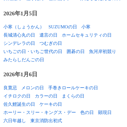
1990年
橋本登美三郎、政治家（* 1901年）
1912年
笠原良三、脚本家（+ 2002年）
2026年1月5日
1990年
オショウ、神秘家（* 1931年）
1914年
アーミン・マイヤー、駐日アメリカ合衆国
1991年
宇佐美毅、第2代宮内庁長官（* 1903年）
小寒（しょうかん）
SUZUMOの日
小寒
大使（+ 2006年）
長城清心丸の日
遺言の日
ホームセキュリティの日
1992年
高野鎮雄、日本ビクター元副社長（* 1923
1916年
小倉朗、作曲家（+ 1990年）
シンデレラの日
つむぎの日
年）
いちごの日・いちご世代の日
囲碁の日
魚河岸初競り
1917年
深田金之助、映画監督、撮影技師（+ 1986
1999年
芳の里淳三、大相撲力士、プロレスラー
みたらしだんごの日
年）
（* 1928年）
1918年
ルチアーノ・エンメル、映画監督（+ 2009
2026年1月6日
2000年
ヘディ・ラマー、女優、発明家（* 1914
年）
年）
良寛忌
メロンの日
手巻きロールケーキの日
1919年
アントニオ・ピエトランジェリ、映画監督
イチロクの日
カラーの日
まくらの日
2000年
ベッティーノ・クラクシ、イタリア首相
（+ 1968年）
（* 1934年）
佐久鯉誕生の日
ケーキの日
1919年
風間完、挿絵画家（+ 2003年）
ホーリー・スリー・キングス・デー
色の日
顕現日
2000年
ジョージ・レドヤード・ステビンズ、植物
六日年越し
東京消防出初式
学者、遺伝学者（* 1906年）
1919年
大久保婦久子、芸術家（+ 2000年）