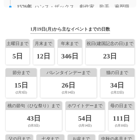
1848年
マシュー・ウェッブ、航海士（キャプテ
1576年
ハンス・ザックス、劇作家、歌手、遍歴職
ン・ウェッブ、ウェッブ船長）（+ 1883
1978年
約12年間続いたTBSの音楽番組『ザ・ベス
人（* 1494年）
年）
トテン』が放送開始。
[出典]
1603年
勧修寺晴豊、安土桃山時代の公卿（* 1544
1851年
1月19日(月)から主なイベントまでの日数
ヨハン・エイクマン、薬学者、化学者（+
1978年
ドイツのフォルクスワーゲンが、42年のロ
年）
1915年）
ングセラーだった小型車ビートルの国内生
土曜日まで
月末まで
年末まで
祝日(建国記念の日)まで
1719年
産を打ち切り。
尭延法親王、江戸時代の法親王（* 1677
1851年
ヤコブス・カプタイン、天文学者（+ 1922
5日
12日
346日
23日
年）
年）
1977年
東京ローズことアイバ戸栗ダキノが、フォ
1786年
ード米大統領の特赦によりアメリカ国籍を
米倉昌晴、第3代六浦藩主、江戸幕府若年
1863年
牧野謙次郎、漢学者（+ 1937年）
節分まで
バレンタインデーまで
猫の日まで
回復。
寄（* 1728年）
15日
26日
34日
1863年
ウェルナー・ゾンバルト、経済学者、社会
1969年
1793年
東大安田講堂事件: 警視庁機動隊が東大安
勝川春章、浮世絵師（* 1726年）
学者（+ 1941年）
(2月3日)
(2月14日)
(2月22日)
田講堂に篭城していた全学共闘会議の封鎖
1833年
フェルディナン・エロルド、作曲家（*
桃の節句（ひな祭り）まで
ホワイトデーまで
母の日まで
1864年
を解除。
小山作之助、作曲家、教育者（+ 1927年）
1791年）
43日
54日
111日
1968年
1867年
原子力空母エンタープライズが佐世保に寄
ジャン・デルヴィル、美術家（+ 1953年）
(3月3日)
(3月14日)
(5月10日)
1865年
プルードン、アナーキスト（* 1809年）
港、1月23日まで停泊。
1868年
グスタフ・マイリンク、小説家（+ 1932
父の日まで
七夕まで
お盆まで
中秋の名月まで