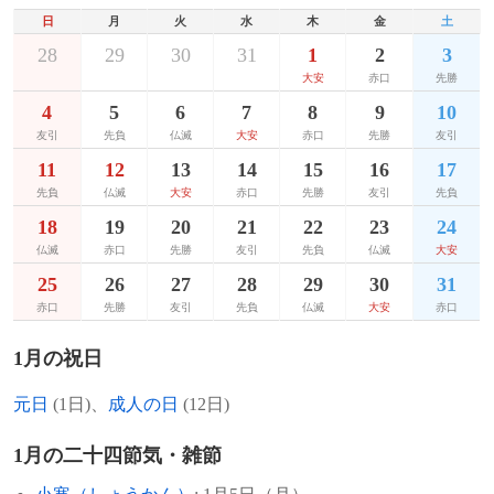
1930年
フランク・ラムゼイ、数学者（* 1903年）
日
月
火
水
木
金
土
1885年
大塚淳、指揮者、音楽家（+1945年）
1942年
ファン・イムホフ号事件: 抑留していたド
28
29
30
31
1
2
3
1931年
森道伯、漢方一貫堂医学の創始者（* 1867
イツ人を護送中のオランダ貨物船「ファ
大安
赤口
先勝
年）
1887年
アレクサンダー・ウールコット、評論家
ン・イムホフ」がインド洋上で日本軍によ
4
5
6
7
8
9
10
（+ 1943年）
って撃沈、救助活動が充分に行われないま
1942年
猪俣津南雄、経済学者（* 1889年）
友引
先負
仏滅
大安
赤口
先勝
友引
まドイツ人非戦闘員多数が犠牲となる。
1889年
鴇田英太郎、劇作家（+ 1929年）
11
12
13
14
15
16
17
1942年
ヴァルター・シュピース、画家（* 1895
先負
仏滅
大安
赤口
先勝
友引
先負
1940年
毛沢東が「新民主主義論」を発表。
年）
1889年
ゾフィー・トイバー＝アルプ、芸術家（+
18
19
20
21
22
23
24
1943年）
1934年
エチオピア皇帝ハイレ・セラシエ1世の甥
仏滅
赤口
先勝
友引
先負
仏滅
大安
1946年
靉光、洋画家（* 1907年）
アラヤ・アベベの妃に黒田広志子爵の次女
25
26
27
28
29
30
31
1890年
エルマー・ニクランダー、陸上競技選手
の黒田雅子が決定。4月にイタリアの干渉
1947年
石原純、物理学者、歌人（* 1881年）
赤口
先勝
友引
先負
仏滅
大安
赤口
（+ 1942年）
で破談。
1948年
トニー・ガルニエ、都市計画家、建築家
1月の祝日
1893年
マグダ・タリアフェロ、ピアニスト（+
1927年
前年12月に没した日本の大行天皇の追号が
（* 1869年）
1986年）
大正天皇と決まる。
元日
(1日)、
成人の日
(12日)
1948年
出口王仁三郎、宗教家（* 1871年）
1897年
青木孝義、政治家（+ 1962年）
1911年
南北朝正閏問題: 読売新聞が社説で国定教
1月の二十四節気・雑節
1951年
科書における南北朝並立の記述を批判、い
星一、実業家（* 1873年）
1899年
逸見広、小説家（+ 1971年）