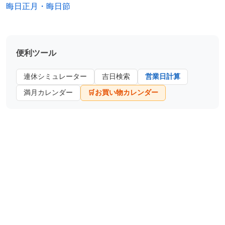
晦日正月・晦日節
1961年
ウェイン・ヘミングウェイ、ファッション
デザイナー
便利ツール
1962年
中村力、政治家
連休シミュレーター
吉日検索
営業日計算
1962年
西司、シンガーソングライター
満月カレンダー
🛒お買い物カレンダー
1962年
福山哲郎、政治家
1962年
高橋幸慈、漫画家
1962年
坂東三津之助、歌舞伎俳優（+ 2013年）
1962年
クリス・セイボー、元プロ野球選手
1962年
ジェフ・ヴァン・ガンディ、バスケットボ
ール指導者、ESPN解説者
1963年
松重豊、俳優