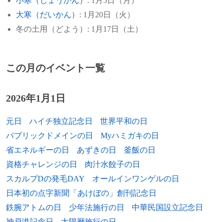
小寒（しょうかん）
: 1月5日（月）
ずれの皇統が正当かをめぐり帝国議会での
1956年
ニコライ・パニン、フィギュアスケート選
大寒（だいかん）
: 1月20日（火）
論争に発展。
1902年
小松均、日本画家（+ 1989年）
手（* 1871年）
冬の土用（どよう）: 1月17日（土）
1908年
日本天文学会が発足。
[出典]
1903年
エルヴィン・ニレジハジ、ピアニスト、作
1957年
ミゲル・コバルビアス、画家（* 1904年）
曲家（+ 1987年）
1897年
成田鉄道佐倉駅〜成田駅間が開業。総武鉄
この月のイベント一覧
1962年
安井誠一郎、元東京都知事、自由民主党衆
道と連絡して成田山詣での新しい移動手段
1903年
ボリス・ブラッハー、作曲家（+ 1975年）
議院議員（* 1891年）
になる。
1906年
リリアン・ハーヴェイ、女優（+ 1968年）
2026年1月1日
1962年
高登渉、大相撲の力士・元関脇（* 1908
1868年
江戸薩摩藩邸の焼討事件が起こる。
年）
1907年
江藤智、政治家（+ 1982年）
元日
ハイチ独立記念日
世界平和の日
1862年
南北戦争ミル・スプリングスの戦い: ケン
1964年
アルノルト・シュヴァスマン、天文学者
パブリックドメインの日
Myハミガキの日
1908年
タッキー州でジョージ・ヘンリー・トーマ
久世竜、殺陣師、俳優（+ 1985年）
（* 1870年）
ス率いる北軍が、南軍に勝利。南北戦争に
省エネルギーの日
あずきの日
釜飯の日
1908年
高津春繁、言語学者、東京大学名誉教授
おける北軍の最初の大勝利で、北軍のテネ
資格チャレンジの日
肉汁水餃子の日
1969年
ヤン・パラフ、「プラハの春」の英雄とし
（+1973年）
シー州中部への進撃の道を開いた。
スカルプDの発毛DAY
オールインワンゲルの日
て知られる大学生（* 1948年）
1909年
山本庸一、雪印乳業社長、日本乳製品協会
日本初の点字新聞「あけぼの」創刊記念日
1853年
ジュゼッペ・ヴェルディのオペラ『イル・
1972年
マイケル・レビン、ヴァイオリニスト（*
会長（+ 1987年）
トロヴァトーレ』がローマアポロ劇場で初
鉄腕アトムの日
少年法施行の日
中華民国設立記念日
1936年）
演。
[出典]
神戸港記念日
太陽暦施行の日