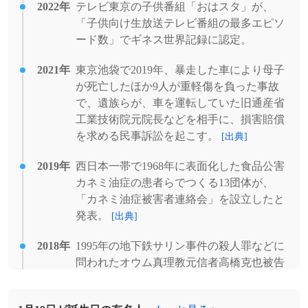
2022年
テレビ東京の子供番組「おはスタ」が、
「子供向け生放送テレビ番組の最多エピソ
ード数」でギネス世界記録に認定。
2021年
東京池袋で2019年、暴走した車により母子
が死亡したほか9人が重軽傷を負った事故
で、遺族らが、車を運転していた旧通産省
工業技術院元院長などを相手に、損害賠償
を求める民事訴訟を起こす。
[出典]
2019年
西日本一帯で1968年に表面化した食品公害
カネミ油症の患者らでつくる13団体が、
「カネミ油症被害者連絡会」を設立したと
発表。
[出典]
2018年
1995年の地下鉄サリン事件の殺人罪などに
問われたオウム真理教元信者高橋克也被告
の上告審で、最高裁判証が、被告の上告を
棄却する決定をした。これにより、教団に