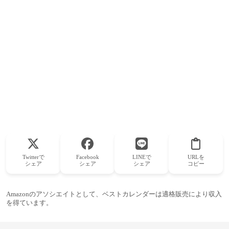
1963年
キャロン・ウィーラー、歌手（Soul II
Soul）
1963年
マーティン・バシール、ジャーナリスト
1963年
ジョン・バーコウ、政治家
1964年
清水馨、舞台女優
1964年
田中誠二、厚生労働官僚
1964年
増田英治、俳優
Twitterで
Facebook
LINEで
URLを
シェア
シェア
シェア
コピー
1964年
殊能将之、ミステリー作家（+ 2013年）
1964年
佐久間純子、声優（+ 2011年）
Amazonのアソシエイトとして、ベストカレンダーは適格販売により収入
を得ています。
1965年
矢堀孝一、ギタリスト