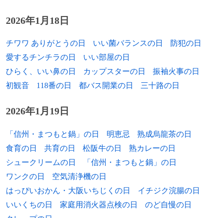
1941年
二葉由紀子、漫才師（+ 2017年）
2026年1月18日
1941年
パット・パターソン、プロレスラー（+
2020年）
チワワ ありがとうの日
いい菌バランスの日
防犯の日
愛するチンチラの日
いい部屋の日
1942年
岩田安生、俳優、声優（+ 2009年）
ひらく、いい鼻の日
カップスターの日
振袖火事の日
1942年
ナラ・レオン、ボサノヴァ歌手（+ 1989
初観音
118番の日
都バス開業の日
三十路の日
年）
2026年1月19日
1942年
渡辺康二、プロテニス選手、日本テニス協
会副会長
「信州・まつもと鍋」の日
明恵忌
熟成烏龍茶の日
1942年
マイケル・クロフォード、歌手、俳優
食育の日
共育の日
松阪牛の日
熟カレーの日
シュークリームの日
「信州・まつもと鍋」の日
1942年
パウル＝エーリク・ルモ、政治家
ワンクの日
空気清浄機の日
1943年
ジャニス・ジョプリン、歌手（+ 1970年）
はっぴいおかん・大阪いちじくの日
イチジク浣腸の日
いいくちの日
家庭用消火器点検の日
のど自慢の日
1943年
安田春雄、プロゴルファー