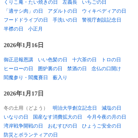
くりこ庵・たい焼きの日
左義長
いちごの日
1937年
芳谷圭児、漫画家（+ 2021年）
「適サシ肉」の日
アダルトの日
ウィキペディアの日
フードドライブの日
手洗いの日
警視庁創設記念日
1938年
馬場雄二、ビジュアルデザイナー
半襟の日
小正月
1938年
北村昭斎、漆芸家（+ 2023年）
2026年1月16日
1939年
フィリップ・エバリー、カントリー・ミュ
ージック（エヴァリー・ブラザース）（+
御正忌報恩講
いい色髪の日
十六茶の日
トロの日
2014年）
ヒーローの日
囲炉裏の日
禁酒の日
念仏の口開け
閻魔参り・閻魔賽日
薮入り
1940年
相沢邦昭、元プロ野球選手
2026年1月17日
1940年
三瀬顕、弁護士（+ 2021年）
1940年
メアリー・ミルズ、ゴルフ選手
冬の土用（どよう）
明治大学創立記念日
減塩の日
いなりの日
国産なす消費拡大の日
今月今夜の月の日
1940年
パオロ・ボルセリーノ、反マフィア治安判
湾岸戦争開戦の日
おむすびの日
ひょうご安全の日
事（+ 1992年）
防災とボランティアの日