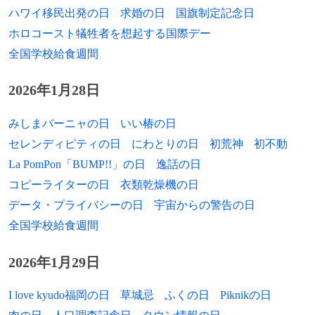
1957年
柴門ふみ、漫画家
ハワイ移民出発の日
求婚の日
国旗制定記念日
ホロコースト犠牲者を想起する国際デー
1957年
小林健二、アーティスト
全国学校給食週間
1957年
オーティス・アンダーソン、NFL選手
2026年1月28日
1958年
高橋比奈子、政治家
みしまバーニャの日
いい椿の日
1958年
アレン・スティール、SF作家
セレンディピティの日
にわとりの日
初荒神
初不動
1958年
トーマス・キンケード、画家
La PomPon「BUMP!!」の日
逸話の日
コピーライターの日
衣類乾燥機の日
1959年
椎野茂、アナウンサー
データ・プライバシーの日
宇宙からの警告の日
1959年
竹本泉、漫画家
全国学校給食週間
1959年
白井貴子、シンガーソングライター
2026年1月29日
1959年
新里玲乙奈、歌手（EVE）
I love kyudo福岡の日
草城忌
ふくの日
Piknikの日