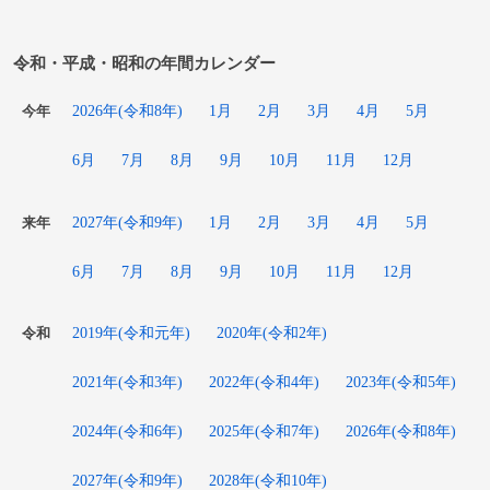
1965年
相沢正輝、声優
[出典]
1966年
柴田啓、ベンチャーリパブリック創業者
令和・平成・昭和の年間カレンダー
1966年
永田豊志、作家
2026年(令和8年)
1月
2月
3月
4月
5月
今年
1966年
南翔子、歌手
6月
7月
8月
9月
10月
11月
12月
1966年
ステファン・エドベリ、テニス選手
2027年(令和9年)
1月
2月
3月
4月
5月
来年
1966年
デューク・雪子、翻訳家
6月
7月
8月
9月
10月
11月
12月
1967年
白石禮子、ヴァイオリニスト
2019年(令和元年)
2020年(令和2年)
令和
1967年
笠原浩夫、俳優
2021年(令和3年)
2022年(令和4年)
2023年(令和5年)
1967年
ねこぢる、漫画家（+ 1998年）
2024年(令和6年)
2025年(令和7年)
2026年(令和8年)
1967年
ハビエル・カマラ、俳優
2027年(令和9年)
2028年(令和10年)