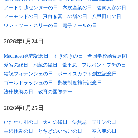
1949年
辻哲也、元プロ野球選手
アート引越センターの日
六次産業の日
碧南人参の日
アーモンドの日
真白き富士の嶺の日
八甲田山の日
1950年
金子晴美、ジャズ・シンガー
ワン・ツー・スリーの日
電子メールの日
1951年
八木康行、日本マクドナルド社長
2026年1月24日
1951年
有川正沙子、作詞家
Macintosh発売記念日
すき焼きの日
全国学校給食週間
1951年
坂口志文、医学者（免疫学）
愛宕の縁日
地蔵の縁日
葦平忌
ブルボン・プチの日
1952年
中田章道、将棋棋士
結祝フィナンシェの日
ボーイスカウト創立記念日
ゴールドラッシュの日
郵便制度施行記念日
1953年
デジ・アナーズ・ジュニア、俳優
法律扶助の日
教育の国際デー
1954年
松任谷由実、シンガーソングライター
2026年1月25日
1954年
田所嘉徳、政治家
いたわり肌の日
天神の縁日
法然忌
プリンの日
1954年
シンディ・シャーマン、写真家
主婦休みの日
とちぎのいちごの日
一室入魂の日