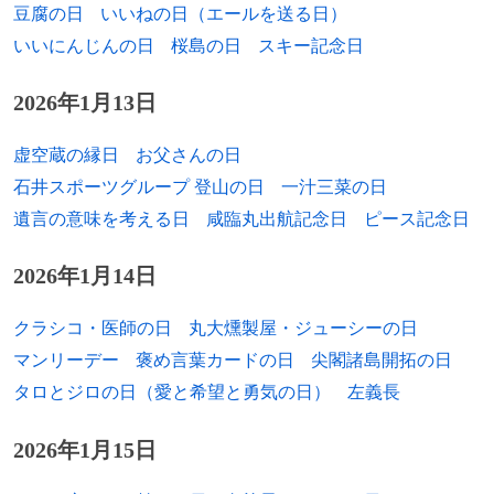
豆腐の日
いいねの日（エールを送る日）
1932年
リチャード・レスター、映画監督
いいにんじんの日
桜島の日
スキー記念日
1934年
小川誠二、物理学者
2026年1月13日
1934年
佐江衆一、小説家（+ 2020年）
虚空蔵の縁日
お父さんの日
1935年
生田正治、商船三井社長、日本郵政公社初
石井スポーツグループ 登山の日
一汁三菜の日
代総裁（+ 2023年）
遺言の意味を考える日
咸臨丸出航記念日
ピース記念日
1935年
柴田翔、小説家
2026年1月14日
1935年
フレッド・バレンタイン、元プロ野球選手
（+ 2022年）
クラシコ・医師の日
丸大燻製屋・ジューシーの日
1936年
操上和美、写真家
マンリーデー
褒め言葉カードの日
尖閣諸島開拓の日
タロとジロの日（愛と希望と勇気の日）
左義長
1937年
櫻田慧、実業家、モスバーガー（モスフー
ドサービス）創業者（+ 1997年）
2026年1月15日
1937年
ビルギッタ、スウェーデン王女