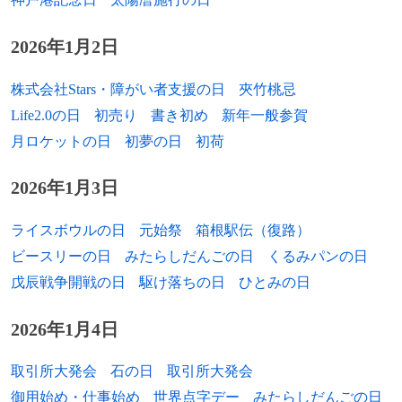
1909年
水原茂、プロ野球選手、監督（+ 1982年）
1972年
田中照雄、プロ野球選手（* 1933年）
1829年
戯曲『ファウスト 第一部』が初演。
2026年1月2日
1909年
ハンス・ホッター、バスバリトン歌手（+
1976年
八木秀次、八木・宇田アンテナ開発者（*
2003年）
1795年
バタヴィア共和国が成立。
1886年）
株式会社Stars・障がい者支援の日
夾竹桃忌
1910年
高辻正己、官僚、裁判官（+ 1997年）
1419年
百年戦争: 1418年7月31日から始まったイン
Life2.0の日
初売り
書き初め
新年一般参賀
1979年
唐牛敏世、みちのく銀行初代頭取（* 1879
グランド王ヘンリー5世によるフランスの
月ロケットの日
初夢の日
初荷
1910年
苅田久徳、プロ野球選手、監督、審判員
年）
都市ルーアンの包囲戦でフランス軍が降
（+ 2001年）
伏。
[出典]
2026年1月3日
1980年
高橋信三、毎日放送元会長（* 1901年）
1911年
藤牧義夫、版画家（+1935年）
1980年
穂積驚、小説家（* 1912年）
ライスボウルの日
元始祭
箱根駅伝（復路）
1911年
チョール・シン、最高裁判所裁判官（+
ビースリーの日
みたらしだんごの日
くるみパンの日
1982年
エリス・レジーナ、歌手（* 1945年）
2009年)
戊辰戦争開戦の日
駆け落ちの日
ひとみの日
1988年
エフゲニー・ムラヴィンスキー、指揮者
1912年
クルト・ブレントル、ドイツ空軍のエー
2026年1月4日
（* 1903年）
ス・パイロット（+ 1943年）
1989年
佐竹義利、実業家（* 1904年）
取引所大発会
石の日
取引所大発会
1912年
レオニート・カントロヴィチ、数学者、経
済学者（+ 1986年）
御用始め・仕事始め
世界点字デー
みたらしだんごの日