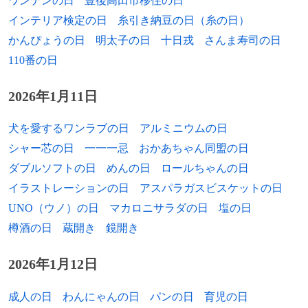
ワンテンの日
豊後高田市移住の日
2020年
重光武雄、実業家（* 1922年）
（+1998年）
インテリア検定の日
糸引き納豆の日（糸の日）
2020年
奈良原一高、写真家（* 1931年）
かんぴょうの日
明太子の日
十日戎
さんま寿司の日
1927年
正森成二、政治家（+ 2006年）
110番の日
2020年
原知佐子、女優（* 1936年）
[出典]
1930年
平岡千之、外交官、迎賓館館長（+ 1996
年）
2026年1月11日
2021年
伊藤英成、政治家（* 1941年）
[出典]
1930年
ティッピ・ヘドレン、女優
2021年
鈴木重靖、経済学者（* 1925年）
犬を愛するワンラブの日
アルミニウムの日
[出典]
シャー芯の日
一一一忌
おかあちゃん同盟の日
1931年
明石康、国際公務員
2021年
長岡三重子、水泳選手、実業家、能楽師
ダブルソフトの日
めんの日
ロールちゃんの日
（* 1914年）
[出典]
1931年
柴田俊治、朝日放送社長（+ 2015年）
イラストレーションの日
アスパラガスビスケットの日
2023年
目黒考二、小説家（*1946年）
UNO（ウノ）の日
マカロニサラダの日
塩の日
1932年
郷司裕、アマチュア野球審判員（+ 2006
年）
樽酒の日
蔵開き
鏡開き
2024年
正司歌江、漫才師（かしまし娘）（*1929
年）
1932年
花井悠、プロ野球選手（+ 2007年）
2026年1月12日
1932年
多田尋子、作家
成人の日
わんにゃんの日
パンの日
育児の日