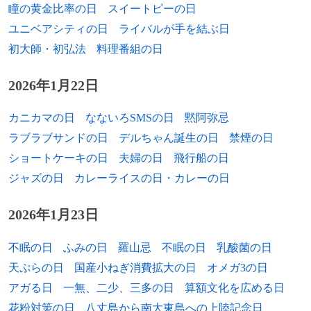
1947年
松尾徹人、政治家（+ 2011年）
瞳の黄金比率の日
スイートピーの日
ユニベアシティの日
ライバルが手を結ぶ日
1947年
ロッド・エヴァンス、ミュージシャン（元
ディープ・パープル）
初大師・初弘法
料理番組の日
1947年
ポーラ・ディーン、料理司会者
2026年1月22日
1948年
丘みつ子、女優
カニカマの日
なないろSMSの日
黙阿弥忌
ラブラブサンドの日
デルちゃん誕生の日
禁煙の日
1948年
馬場滋、囲碁棋士
ショートケーキの日
夫婦の日
飛行船の日
1948年
助川汎、俳優
ジャズの日
カレーライスの日・カレーの日
1948年
阿部道、競輪選手
2026年1月23日
1948年
ナンシー・リンチ、情報工学者
不眠の日
ふみの日
羅山忌
不眠の日
乳酸菌の日
1949年
ロバート・パーマー、歌手（+ 2003年）
天ぷらの日
国産小ねぎ消費拡大の日
オメガ3の日
アガる日
一無、二少、三多の日
算額文化を広める日
1949年
堀高明、スターフライヤー創業者
花粉対策の日
八丈島から南大東島への上陸記念日