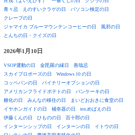
宵戎（よいえびす）
一番くじの日
クジラの日
2013年
スタン・ミュージアル、プロ野球選手（*
青々忌
えのすいクラゲの日
パソコン検定の日
1923年
マルクス・ヴォルフ、ドイツ民主共和国国
1920年）
クレープの日
家保安省（シュタージ）対外諜報総局長
（+ 2006年）
ジャマイカ ブルーマウンテンコーヒーの日
風邪の日
2013年
アール・ウィーバー、元メジャーリーグ監
とんちの日・クイズの日
督（* 1930年）
1923年
江夏美好、作家（+ 1982年）
2013年
大鵬幸喜、元大相撲力士、第48代横綱（*
2026年1月10日
1923年
ジーン・ステイプルトン、女優（+ 2013
1940年）
年）
VSOP運動の日
金毘羅の縁日
善哉忌
2014年
野中マリ子、女優（* 1927年）
1924年
森幹太、俳優（+ 2000年）
スカイプロポーズの日
Windows 10 の日
コッペパンの日
バイナリーオプションの日
2015年
矢吹健、歌手（* 1945年）
1925年
日沼頼夫、医学者、塩野義製薬副社長（+
アメリカンフライドポテトの日
パンケーキの日
2015年）
[出典]
2016年
小出保太郎、世界最高齢の男性（* 1903
糖化の日
みんなの移住の日
まいどおおきに食堂の日
年）
1926年
山口瞳、作家、エッセイスト（+1995年）
イヤホンガイドの日
補幸器の日
ten.めばえの日
2016年
エットーレ・スコラ、映画監督（* 1931
伊藤くんの日
ひものの日
百十郎の日
1926年
巖本真理、ヴァイオリニスト（+ 1979年）
年）
インターンシップの日
インターンの日
イトウの日
1929年
須賀敦子、イタリア文学者、随筆家