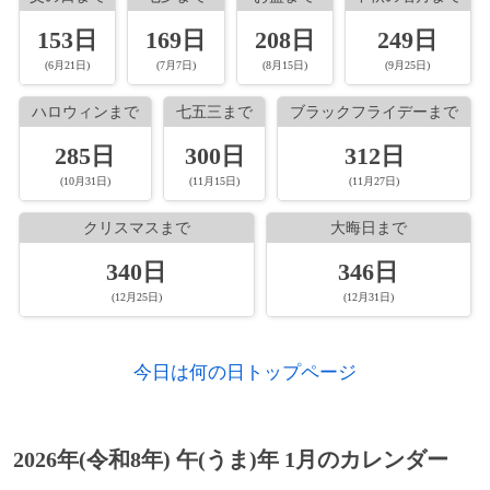
1878年
アンリ・ヴィクトル・ルニョー、物理学
1966年
インド首相にインディラ・ガンディーが選
年）
者、化学者（* 1810年）
出される。
153日
169日
208日
249日
1872年
上野英三郎、農学者、忠犬ハチ公の飼い主
(6月21日)
(7月7日)
(8月15日)
(9月25日)
1881年
エルコレ・デンボウスキー、天文学者（*
1960年
改定日米安全保障条約に調印。
（+1925年）
1812年）
ハロウィンまで
七五三まで
ブラックフライデーまで
1952年
1874年
フィリピン・モンテンルパにあるニュー・
常陸山谷右エ門、大相撲第19代横綱（+
1881年
オギュスト・マリエット、エジプト考古学
285日
300日
312日
ビリビッド刑務所で、BC級戦犯とされた
1922年）
者（* 1821年）
元日本軍兵士17名の死刑が突如執行され
(10月31日)
(11月15日)
(11月27日)
1876年
若嶌權四郎、大相撲第21代横綱（+ 1943
る。なお、この出来事がきっかけとなり、
1888年
アントン・ド・バリー、植物学者（* 1831
クリスマスまで
大晦日まで
年）
渡辺はま子のヒット曲「ああモンテンルパ
年）
の夜は更けて」が作られた。
[出典]
340日
346日
1878年
ハーバート・チャップマン、サッカー選
1899年
勝海舟、幕臣、政治家（* 1823年）
(12月25日)
(12月31日)
手、指導者、WMフォーメーション開発者
1950年
日本社会党が第5回党大会で左派・右派に
（+ 1934年）
分裂。
1929年
梁啓超、政治運動家、ジャーナリスト、歴
今日は何の日トップページ
史家（* 1873年）
1879年
ボリス・サヴィンコフ、革命家、政治家
1946年
NHKラジオで『のど自慢素人音楽会』
（+ 1925年）
（現在の『NHKのど自慢』）が放送開
1900年
マーティ・バーゲン、プロ野球選手（*
始。
[出典]
1871年）
1883年
ヘルマン・アーベントロート、指揮者（+
2026年(令和8年) 午(うま)年 1月のカレンダー
1956年）
1946年
極東国際軍事裁判所条例制定。