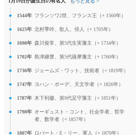
1月19日が誕生日の有名人
もっと見る >
よる一連の事件で起訴された192人全員の
刑事裁判が終結した。
[出典]
1544年
フランソワ2世、フランス王（+ 1560年）
2010年
日本航空と子会社2社が戦後最大の経営破
1625年
北村季吟、歌人、俳人（+ 1705年）
綻で会社更生法を申請。
1698年
森川俊常、第5代生実藩主（+ 1734年）
2008年
京都市内で初の都市高速道路となる阪神高
速8号京都線が上鳥羽出入口 - 第二京阪道
1702年
島津継豊、第5代薩摩藩主（+ 1760年）
路接続部間で開通。
1736年
ジェームズ・ワット、技術者（+ 1819年）
2006年
NASAが史上初の冥王星無人探査機「ニュ
ー・ホライズンズ」を打ち上げる。
1747年
ヨハン・ボーデ、天文学者（+ 1826年）
1999年
奈良県明日香村の飛鳥池遺跡で、日本最古
1787年
木下利徽、第9代足守藩主（+ 1851年）
の通貨富本銭が発掘される。
[出典]
1798年
オーギュスト・コント、社会学者、哲学
1997年
篠塚建次郎がパリダカール・ラリーの四輪
者、数学者（+ 1857年）
部門にて日本人初の総合優勝。
1807年
ロバート・E・リー、軍人（+ 1870年）
1997年
京樽が東京地方裁判所に会社更生法の適用