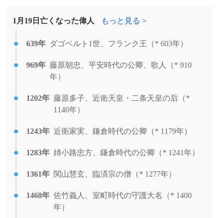
を申請。
1808年
ライサンダー・スプーナー、政治哲学者
1月19日亡くなった偉人
もっと見る >
（+ 1887年）
1995年
第一次チェチェン紛争: ロシアがチェチェ
ン共和国の首都グロズヌイの大統領府を占
1809年
639年
ダゴベルト1世、フランク王（* 603年）
エドガー・アラン・ポー、小説家（+ 1849
拠。
年）
969年
藤原朝忠、平安時代の公卿、歌人（* 910
1993年
皇室会議で皇太子徳仁親王と外務省職員・
1813年
年）
ヘンリー・ベッセマー、技術者、発明家
小和田雅子の婚約を正式決定。
[出典]
（+ 1898年）
1202年
藤原多子、近衛天皇・二条天皇の后（*
1993年
チェコとスロバキアが国連に加盟。
1819年
ウィリアム・フリス、画家（+ 1909年）
1140年）
1991年
登山家の田部井淳子が南極大陸最高峰ヴィ
1832年
1243年
フェルディナント・ラウプ、ヴァイオリニ
近衛家実、鎌倉時代の公卿（* 1179年）
ンソン・マシフ登頂に成功し、女性で初め
スト、作曲家（+ 1875年）
て世界六大陸の最高峰を征服。
1283年
姉小路忠方、鎌倉時代の公卿（* 1241年）
1835年
アウグスト・ケルクホフス、暗号研究者
1984年
九州から関東の太平洋側各地で15年ぶりの
1361年
関山慧玄、臨済宗の僧（* 1277年）
（ケルクホフスの原理）（+ 1903年）
大雪。
1468年
佐竹義人、室町時代の守護大名（* 1400
1839年
ポール・セザンヌ、画家（+ 1906年）
1983年
初のGUI環境を持ったパーソナルコンピュ
年）
ータ「Lisa」がApple Computerから発売。