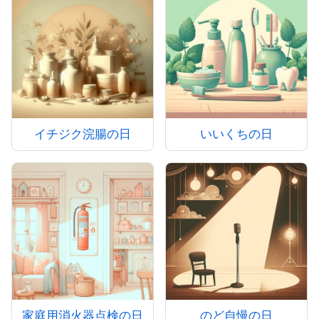
イチジク浣腸の日
いいくちの日
家庭用消火器点検の日
のど自慢の日