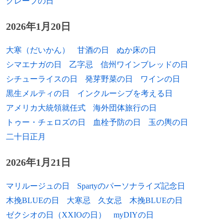
クレープの日
1944年
トム・メイン、建築家
2026年1月20日
1944年
ピーター・リンチ、実業家
大寒（だいかん）
甘酒の日
ぬか床の日
1945年
佐高信、経済評論家
シマエナガの日
乙字忌
信州ワインブレッドの日
シチューライスの日
発芽野菜の日
ワインの日
1946年
マツシマススム、写真家
黒生メルティの日
インクルーシブを考える日
1946年
ドリー・パートン、歌手
アメリカ大統領就任式
海外団体旅行の日
トゥー・チェロズの日
血栓予防の日
玉の輿の日
1946年
ジュリアン・バーンズ、小説家
二十日正月
1947年
横山ひろし、漫才師（横山たかし・ひろ
し）
2026年1月21日
1947年
田子冬樹、調教師
マリルージュの日
Spartyのパーソナライズ記念日
木挽BLUEの日
大寒忌
久女忌
木挽BLUEの日
1947年
三木千壽、工学者、大学教授
ゼクシオの日（XXIOの日）
myDIYの日