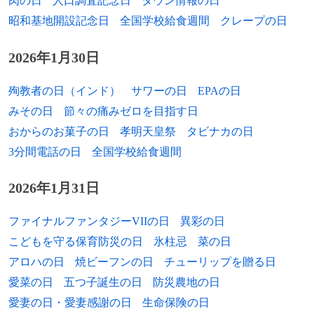
肉の日
人口調査記念日
タウン情報の日
1959年
ダネーゼ・クーパー、ウィキメディア財団
CTO
昭和基地開設記念日
全国学校給食週間
クレープの日
1959年
ジェフ・ピルソン、ベーシスト（ドッケ
2026年1月30日
ン）
殉教者の日（インド）
サワーの日
EPAの日
1960年
岩崎文紀、作曲家、編曲家
みその日
節々の痛みゼロを目指す日
1960年
藤丸敏、政治家
おからのお菓子の日
孝明天皇祭
タビナカの日
3分間電話の日
全国学校給食週間
1960年
マウロ・タソッティ、元サッカー選手
2026年1月31日
1960年
愛田真夕美、漫画家
1961年
林芳正、政治家
ファイナルファンタジーVIIの日
異彩の日
こどもを守る保育防災の日
氷柱忌
菜の日
1961年
三井康浩、元プロ野球選手、スコアラー
アロハの日
焼ビーフンの日
チューリップを贈る日
1961年
ポール・マクレーン、俳優
愛菜の日
五つ子誕生の日
防災農地の日
愛妻の日・愛妻感謝の日
生命保険の日
1961年
ウィリアム・ラグズデール、俳優