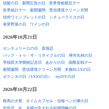
頭髪の日
新聞広告の日
世界骨粗鬆症デー
世界統計デー
新聞週間
受信環境クリーン月間
信州ワインブレッドの日
シチューライスの日
発芽野菜の日
ワインの日
2026年10月21日
センチュリー21の日
直哉忌
バック・トゥ・ザ・リサイクルの日
禅寺丸柿の日
早稲田大学開校記念日
あかりの日
国際反戦デー
新聞週間
受信環境クリーン月間
木挽BLUEの日
ゼクシオの日（XXIOの日）
myDIYの日
2026年10月22日
鞍馬の火祭
タイムカプセル・信毎ペンの庫の日
中也忌
今、夫婦が生まれる結婚指輪の日