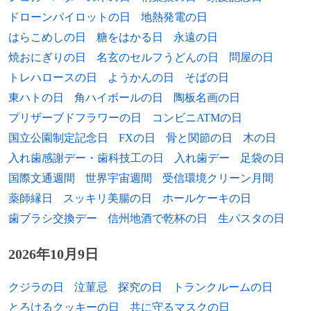
1978年
長岡亮介、ミュージシャン（東京事変）
ドローンパイロットの日
地熱発電の日
はらこめしの日
糖をはかる日
永遠の日
1979年
椎名令恵、女優
焼おにぎりの日
名玄のセルフうどんの日
問屋の日
1979年
湯唯、女優
トレハロースの日
ようかんの日
そばの日
東ハトの日
角ハイボールの日
陶板名画の日
1980年
塩谷朋之、ミュージシャン（12012）
プリザーブドフラワーの日
コンビニATMの日
1980年
植大輔、元プロ野球選手
国立公園制定記念日
FXの日
骨と関節の日
木の日
入れ歯感謝デー・歯科技工の日
入れ歯デー
足袋の日
1980年
陳冠希、俳優
国際文通週間
世界宇宙週間
受信環境クリーン月間
1980年
坂本充、元野球選手
薬師縁日
スッキリ美腸の日
ホールケーキの日
歯ブラシ交換デー
信州地酒で乾杯の日
生パスタの日
1982年
ユンディ・リ、ピアニスト
2026年10月9日
1982年
ジャーメイン・デフォー、サッカー選手
1983年
マキシム・トランコフ、フィギュアスケー
クジラの日
泣菫忌
探究の日
トランクルームの日
ト選手
とろけるクッキーの日
共に守るマスクの日