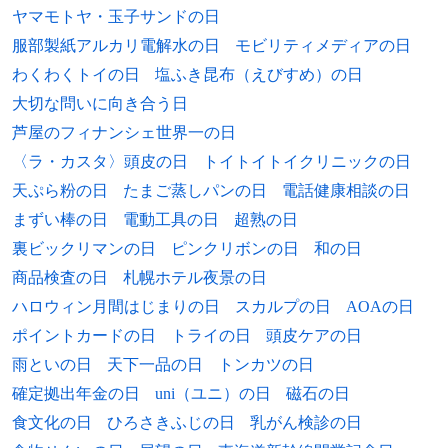
選手
立。
ヤマモトヤ・玉子サンドの日
1919年
アルフレッド・ディーキン、第2代オース
服部製紙アルカリ電解水の日
モビリティメディアの日
1957年
ワサン・シティケート、芸術家
1950年
中国人民解放軍がチベットに侵攻（チャム
トラリア首相（* 1856年）
わくわくトイの日
塩ふき昆布（えびすめ）の日
ドの戦い）。
1957年
サブリナ・シズエ・マッケンナ、アメリカ
1925年
クリスティ・マシューソン、元プロ野球選
大切な問いに向き合う日
合衆国ハワイ州最高裁判所判事、元水着キ
1949年
ドイツ人民評議会でドイツ民主共和国憲法
手（* 1880年）
芦屋のフィナンシェ世界一の日
ャンペーンガール
草案を可決。ドイツ民主共和国（東ドイ
〈ラ・カスタ〉頭皮の日
トイトイトイクリニックの日
1926年
ツ）が発足。
エミール・クレペリン、精神医学者（*
1958年
金指誠、元アナウンサー
天ぷら粉の日
たまご蒸しパンの日
電話健康相談の日
1856年）
1948年
昭和電工事件の道義的責任をとって芦田均
まずい棒の日
電動工具の日
超熟の日
1959年
ブラソ・デ・オロ、プロレスラー
1927年
内閣が総辞職。
ポール・セリュジエ[要出典]、画家（*
裏ビックリマンの日
ピンクリボンの日
和の日
1864年）
1959年
清家政和、元プロ野球選手
商品検査の日
札幌ホテル夜景の日
1946年
衆議院で「大日本帝国憲法改正案」の貴族
1939年
院回付案が可決され、憲法改正手続が完
ハーヴェイ・ウィリアムス・クッシング、
ハロウィン月間はじまりの日
スカルプの日
AOAの日
1959年
サイモン・コーウェル、音楽プロデューサ
了。日本国憲法が成立。
脳神経外科医（* 1869年）
ポイントカードの日
トライの日
頭皮ケアの日
ー
雨といの日
天下一品の日
トンカツの日
1939年
1943年
国鉄石巻線の石巻 - 女川間が開通し、全線
イグネイシャス・ティモシー・トレビッ
1960年
氷室京介、ミュージシャン（元BOØWY）
確定拠出年金の日
uni（ユニ）の日
磁石の日
開通。
チ・リンカーン、冒険家（* 1879年）
食文化の日
ひろさきふじの日
乳がん検診の日
1961年
佐々木倫子、漫画家
1935年
1944年
第二次エチオピア戦争: 国際連盟総会が、
中川小十郎、貴族院議員、立命館大学創立