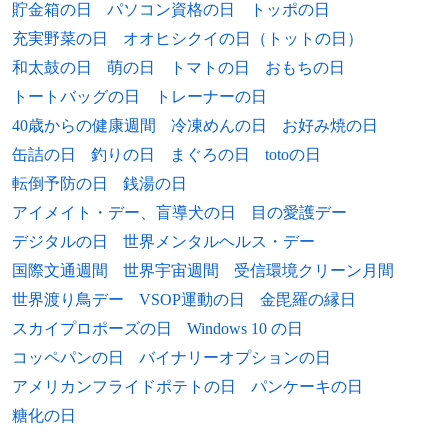
貯金箱の日
パソコン資格の日
トッポの日
1989年
横野純貴、サッカー選手
充実野菜の日
オオヒシクイの日（トットの日）
1989年
佐々木憂流迦、総合格闘家
和太鼓の日
萌の日
トマトの日
おもちの日
トートバッグの日
トレーナーの日
1991年
レイ、俳優、アイドル（EXO）
40歳からの健康週間
冷凍めんの日
お好み焼の日
1992年
カール・トリアナ、プロ野球選手
缶詰の日
釣りの日
まぐろの日
totoの日
転倒予防の日
銭湯の日
1992年
池尻愛吏、グラビアアイドル
アイメイト・デー、盲導犬の日
目の愛護デー
1992年
ムーキー・ベッツ、プロ野球選手
デジタルの日
世界メンタルヘルス・デー
国際文通週間
世界宇宙週間
受信環境クリーン月間
1993年
福地勇人、空手家
世界渡り鳥デー
VSOP運動の日
金毘羅の縁日
1994年
緒方咲、グラビアアイドル
スカイプロポーズの日
Windows 10 の日
コッペパンの日
バイナリーオプションの日
1994年
あんり、お笑い芸人（ぼる塾）
アメリカンフライドポテトの日
パンケーキの日
1995年
瀬戸利樹、俳優
糖化の日