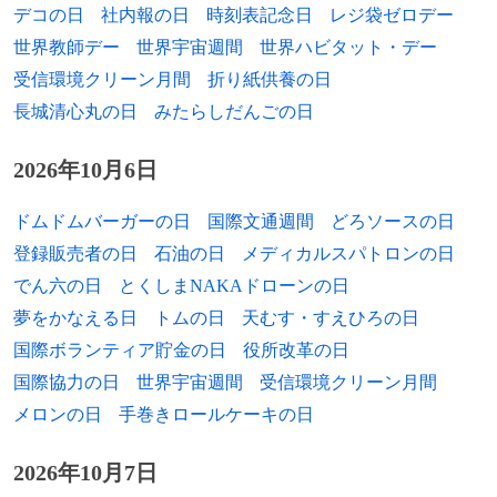
1973年
石田燿子、歌手
デコの日
社内報の日
時刻表記念日
レジ袋ゼロデー
2006年
アンナ・ポリトコフスカヤ、ジャーナリス
世界教師デー
世界宇宙週間
世界ハビタット・デー
1973年
大島花子、歌手
ト（* 1958年）
受信環境クリーン月間
折り紙供養の日
1973年
サミ・ヒーピア、元サッカー選手、サッカ
長城清心丸の日
みたらしだんごの日
2006年
嗣子鵬慶昌、大相撲力士（* 1955年）
ー指導者
2007年
阿部典史、オートバイロードレースレーサ
2026年10月6日
1973年
ジーダ、元サッカー選手
ー（* 1975年）
ドムドムバーガーの日
国際文通週間
どろソースの日
1974年
里見哲朗、アニメーションプロデューサー
2010年
大沢啓二、元プロ野球選手、監督（* 1932
登録販売者の日
石油の日
メディカルスパトロンの日
年）
1974年
鈴木秀人、元サッカー選手
でん六の日
とくしまNAKAドローンの日
2012年
谷間夢路、漫画家（* 1943年）
夢をかなえる日
トムの日
天むす・すえひろの日
1974年
郷野聡寛、総合格闘家
国際ボランティア貯金の日
役所改革の日
2012年
加藤一夫、経済学者（* 1925年）
1974年
雪舟えま、歌人
国際協力の日
世界宇宙週間
受信環境クリーン月間
2015年
橘家圓蔵 (8代目)、落語家（* 1934年）
メロンの日
手巻きロールケーキの日
1975年
立川隆史、元プロ野球選手
2019年
和田誠、イラストレーター（* 1936年）
2026年10月7日
1975年
森岡隆三、元サッカー選手