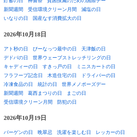
貯蓄の日
神嘗祭
貧困撲滅のための国際デー
新聞週間
受信環境クリーン月間
減塩の日
いなりの日
国産なす消費拡大の日
2026年10月18日
アト秒の日
ぴーなっつ最中の日
天津飯の日
デドバの日
世界ウェーブストレッチリングの日
キャディーの日
すきっ戸の日
ミニスカートの日
フラフープ記念日
木造住宅の日
ドライバーの日
冷凍食品の日
統計の日
世界メノポーズデー
新聞週間
葛西まつりの日
まごの日
受信環境クリーン月間
防犯の日
2026年10月19日
バーゲンの日
晩翠忌
洗濯を楽しむ日
レッカーの日