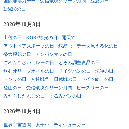
国際非暴力デー
受信環境クリーン月間
豆腐の日
1969年
ボリス・ド・シュレゼール、音楽学者（*
国が独墺同盟を締結。
Life2.0の日
1966年
階猛、政治家、弁護士
1881年）
1840年
ウィレム1世の譲位に伴いウィレム2世がオ
2026年10月3日
1966年
1973年
環望、漫画家
森雅之、俳優（* 1911年）
ランダ王に即位。
1966年
1975年
タナカカツキ、漫画家
小山富士夫、陶磁器研究家（* 1900年）
土佐の日
KOBE観光の日
開天節
1780年
アメリカ独立戦争: キングスマウンテンの
戦いが行われる。
アウトドアスポーツの日
蛇笏忌
データ見える化の日
1967年
1976年
愛河里花子、声優
ニコライ・ロパトニコフ、作曲家（* 1903
榮太樓飴の日
アンパンマンの日
年）
1777年
アメリカ独立戦争: 第二次サラトガの戦い
1967年
青田典子、タレント（元C.C.ガールズ）
ごめんなさいカレーの日
とろみ調整食品の日
（ベミス高地の戦い）が行われる。
1978年
伊奈信男、写真評論家（* 1898年）
飲むオリーブオイルの日
ドイツパンの日
洗浄の日
1967年
阿部渉、アナウンサー
1763年
イギリス王ジョージ3世が1763年宣言を発
センサの日
交通戦争一日休戦の日
ドイツ統一の日
1983年
古池信三、元郵政大臣、KDD会長（* 1903
する。
登山の日
受信環境クリーン月間
ビースリーの日
1967年
トニー・ブラクストン、歌手
年）
みたらしだんごの日
くるみパンの日
1757年
柄井川柳が「川柳評万句合」を初めて開
1968年
トム・ヨーク、ミュージシャン（レディオ
1985年
ジェマル・レシット・レイ、作曲家（*
催。川柳の発祥の日。
ヘッド）
1904年）
2026年10月4日
1579年
織田信雄が伊賀国に侵攻するも、伊賀国人
1968年
石井麗子、声優
1986年
石坂洋次郎、作家（* 1900年）
衆に敗退。（第一次天正伊賀の乱）
世界宇宙週間
素十忌
ティシューの日