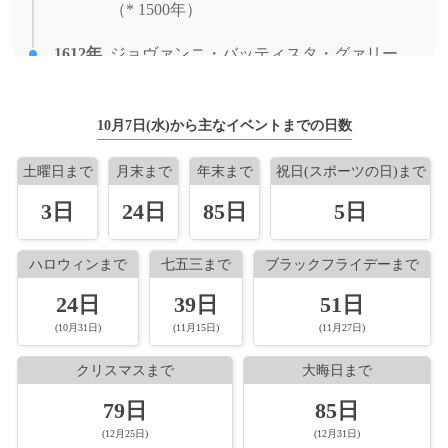
（* 1500年）
1922年
ワグナー・ナンドール、彫刻家（+ 1997
1985年
テレビ朝日系『ニュースステーション』放
年）
1612年
送開始。
ジョヴァンニ・バッティスタ・グァリー
ニ、詩人、劇作家、外交官（* 1538年）
1923年
増田敏、プロ野球選手（+ 没年不詳）
1985年
アキレ・ラウロ号事件。イタリアの旅客船
1631年
アキレ・ラウロ号がパレスチナ解放戦線メ
加藤嘉明、戦国武将、会津藩主（* 1563
1924年
10月7日(水)から主なイベントまでの日数
河文雄、元プロ野球選手（+ 1991年）
ンバーにより乗っ取り。
年）
1924年
藤原鉄之助、元プロ野球選手（+ 2002年）
土曜日まで
月末まで
年末まで
祝日(スポーツの日)まで
1984年
1637年
グリコ・森永事件: 近畿地方で青酸カリ入
ヴィットーリオ・アメデーオ1世、サヴォ
3日
24日
85日
5日
1929年
りの森永製品発見。（二府二県青酸入り菓
ロバート・ウェストール、児童文学作家
イア公（* 1587年）
子ばら撒き事件）
（+ 1993年）
1684年
堀田正俊、江戸幕府大老、安中藩主、古河
ハロウィンまで
七五三まで
ブラックフライデーまで
1982年
1931年
中華人民共和国が初めて潜水艦からのミサ
デズモンド・ムピロ・ツツ、ケープタウン
藩主（* 1634年）
24日
39日
51日
イル発射実験に成功。
大主教、人権活動家（+ 2021年）
1684年
稲葉正休、青野藩主（* 1640年）
(10月31日)
(11月15日)
(11月27日)
1979年
1931年
元韓国中央情報部（KCIA）部長の金炯
平木隆三、元サッカー選手、サッカー指導
1697年
水野勝種、福山藩主（* 1661年）
クリスマスまで
大晦日まで
旭、フランス・パリで失踪。
者（+ 2009年）
79日
85日
1725年
山内豊常、第7代土佐藩主（* 1711年）
1979年
1933年
第35回衆議院議員総選挙。自民党が過半数
羽佐間道夫、俳優、声優
(12月25日)
(12月31日)
を割り、大平正芳総裁の責任問題をめぐっ