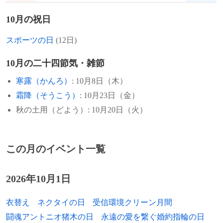
事となる。
国財務長官、第12代アメリカ合衆国国務長
1951年
川端義明、アナウンサー
官（* 1786年）
10月の祝日
1962年
NHK杯テレビ囲碁トーナメントが放送開
1951年
始。
桐野夏生、小説家
1859年
島津斉興、第10代薩摩藩主（* 1791年）
スポーツの日
(12日)
1960年
1952年
ヒマラヤ山脈のディオ・ティバが日本女子
ウラジーミル・プーチン、政治家、ロシア
1884年
ベルナール・プティジャン、カトリック教
10月の二十四節気・雑節
登山隊により初登頂。
大統領
会の司祭（* 1829年）
寒露（かんろ）
: 10月8日（木）
1960年
1952年
ナイジェリアが国連に加盟。
三原順、漫画家（+ 1995年）
1886年
ウィリアム・バーンズ、言語学者（* 1811
霜降（そうこう）
: 10月23日（金）
年）
秋の土用（どよう）: 10月20日（火）
1959年
1953年
ソ連の月探査機「ルナ3号」が世界で初め
ティコ・トーレス、ドラマー（ボン・ジョ
て月の裏側の撮影に成功。
ヴィ）
1901年
中上川彦次郎、実業家（* 1854年）
この月のイベント一覧
1954年
1955年
佐賀県嬉野町の県道で国鉄バスが路外に逸
金井たつお、漫画家
1904年
イザベラ・バード、旅行家（* 1831年）
脱。通勤客や学生13人死亡、23人重軽傷。
1955年
ヨーヨー・マ、チェリスト
1915年
フリードリヒ・ハーゼノール、物理学者
[出典]
2026年10月1日
（* 1874年）
1955年
茂木敏充、政治家
1952年
バーコードが初めて特許登録される。
衣替え
ネクタイの日
受信環境クリーン月間
1918年
チャールズ・ヒューバート・パリー、作曲
1957年
ジェーン・トービル、フィギュアスケート
1950年
マザー・テレサが神の愛の宣教者会を設
闘魂アントニオ猪木の日
永遠の愛を繋ぐ婚約指輪の日
家（* 1848年）