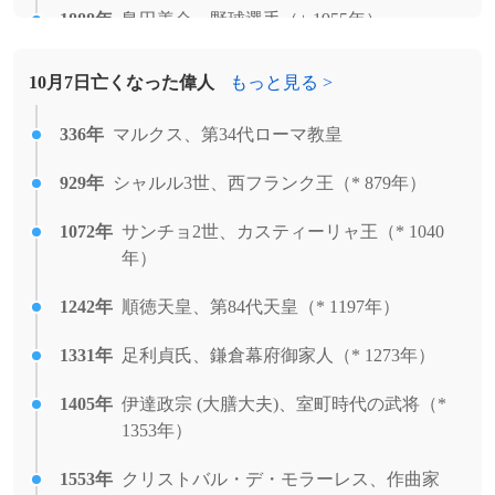
退任。
[出典]
1888年
島田善介、野球選手（+ 1955年）
2004年
カンボジア国王ノロドム・シハヌークが退
1900年
ハインリヒ・ヒムラー、ナチス親衛隊の指
位を表明。
10月7日亡くなった偉人
もっと見る >
導者（+ 1945年）
2001年
アメリカ軍によるアフガニスタン侵攻開
336年
マルクス、第34代ローマ教皇
1901年
村野四郎、詩人（+ 1975年）
始。（不朽の自由作戦）
929年
シャルル3世、西フランク王（* 879年）
1901年
坂本太郎、歴史学者（+ 1987年）
1994年
アンドリュー・ワイルズがフェルマーの最
終定理の証明を発表。
1072年
サンチョ2世、カスティーリャ王（* 1040
1902年
宮地政司、天文学者（+ 1986年）
年）
1991年
リトアニアがユネスコに加盟。
1909年
シューラ・チェルカスキー、ピアニスト
1242年
順徳天皇、第84代天皇（* 1197年）
（+ 1995年）
1988年
リトアニアの首都ヴィリニュスで、ゲディ
ミナス城の塔の上で1940年以降掲げられて
1331年
足利貞氏、鎌倉幕府御家人（* 1273年）
1914年
今井功、物理学者（+ 2004年）
いなかった黄・緑・赤の3色旗が掲揚され
1405年
る。
伊達政宗 (大膳大夫)、室町時代の武将（*
1917年
ジューン・アリソン、女優（+ 2006年）
1353年）
1987年
フィジーでクーデターにより立憲君主国か
1922年
山本義正、著述家（+ 2014年）
1553年
ら共和国に移行。
クリストバル・デ・モラーレス、作曲家