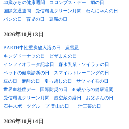
40歳からの健康週間
コロンブス・デー
鯛の日
1999年
亜咲花、歌手
[出典]
国際文通週間
受信環境クリーン月間
わんにゃんの日
パンの日
育児の日
豆腐の日
1999年
森千晴、フリーアナウンサー
2000年
中野恵那、ファッションモデル、タレント
2026年10月13日
2000年
薮下楓、元アイドル（元STU48）
BARTH中性重炭酸入浴の日
嵐雪忌
キングドーナツの日
ピザまんの日
2000年
岸本大紀、陸上選手
インフィオラータ記念日
森永乳業・ソイラテの日
2006年
坂川陽香、アイドル（AKB48）
ペットの健康診断の日
スマイルトレーニングの日
豆の日
麻酔の日
引っ越しの日
サツマイモの日
生年非公表 - 宮崎遊、声優
世界血栓症デー
国際防災の日
40歳からの健康週間
受信環境クリーン月間
虚空蔵の縁日
お父さんの日
石井スポーツグループ 登山の日
一汁三菜の日
2026年10月14日