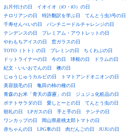
1986年
チェレステ・ボニン、プロレスラー
お片付けの日
イオイオ（iO・iO）の日
チロリアンの日
特許翻訳を学ぶ日
てんとう虫3号の日
1986年
MAKO、歌手、声優
千寿せんべいの日
パンチニードルチャレンジの日
1986年
谷地克文、声優
テンデンスの日
プレミアム・アウトレットの日
やわもちアイスの日
窓ガラスの日
1986年
ふるっぺ、ミュージシャン（ケラケラ）
TOTO（トト）の日
プレミンの日
ちくわぶの日
ドットライナーの日
今の日
球根の日
ドラムの日
1986年
上川一哉、ミュージカル俳優
紀文・いいおでんの日
襖の日
1988年
上北健、シンガーソングライター
じゅうじゅうカルビの日
トマトアンドオニオンの日
美容脱毛の日
亀田の柿の種の日
1988年
澤田亜紀、フィギュアスケート選手
青森のお米「青天の霹靂」の日
ジュジュ化粧品の日
1988年
ジエゴ・コスタ、サッカー選手
ポテトサラダの日
愛しとーとの日
てんとう虫の日
朝礼の日
LPガスの日
手と手の日
テンテの日
1988年
村田和哉、サッカー選手
ワンカップの日
岡山県産桃太郎トマトの日
1988年
リーチマイケル、ラグビー選手
赤ちゃんの日
LPG車の日
肉だんごの日
JUJUの日