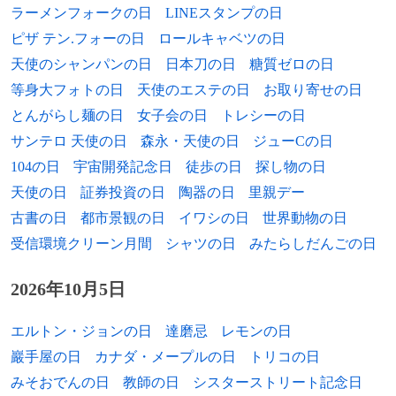
1969年
井上信治、政治家、衆議院議員
ラーメンフォークの日
LINEスタンプの日
1986年
劉伯承、中華人民共和国元帥（* 1892年）
1571年
レパントの海戦が行われる。
ピザ テン.フォーの日
ロールキャベツの日
1969年
名塚善寛、元サッカー選手、指導者
1991年
レオ・ドローチャー、元プロ野球選手、監
紀元前2807年
日食。アフリカ大陸と南極大陸との
天使のシャンパンの日
日本刀の日
糖質ゼロの日
督（* 1905年）
間にて隕石が落下。
等身大フォトの日
天使のエステの日
お取り寄せの日
1969年
加藤望、元サッカー選手、指導者
1994年
ニールス・イェルネ、医学者（* 1911年）
とんがらし麺の日
女子会の日
トレシーの日
1969年
山内美加、元バレーボール選手
サンテロ 天使の日
森永・天使の日
ジューCの日
1994年
三木鶏郎、作詞家（* 1914年）
104の日
宇宙開発記念日
徒歩の日
探し物の日
1970年
和田孝志、元プロ野球選手
天使の日
証券投資の日
陶器の日
里親デー
1995年
平泉洸、歴史学者（* 1924年）
1970年
ティム・アンロー、元プロ野球選手
古書の日
都市景観の日
イワシの日
世界動物の日
1999年
板東里視、元プロ野球選手（* 1942年）
受信環境クリーン月間
シャツの日
みたらしだんごの日
1970年
ニール・ハルステッド、ミュージシャン
2001年
うらべ・すう、漫画家（* 1965年）
1971年
とよ田みのる、漫画家
2026年10月5日
2004年
園田高弘、ピアニスト（* 1928年）
1972年
戸塚貴久子、フリーアナウンサー
エルトン・ジョンの日
達磨忌
レモンの日
2004年
松原みき、歌手（* 1959年）
巖手屋の日
カナダ・メープルの日
トリコの日
1972年
古今亭菊之丞、落語家
みそおでんの日
教師の日
シスターストリート記念日
2005年
原笙子、舞楽家（* 1933年）