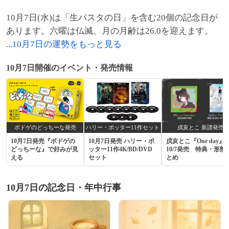
10月7日(水)は「生パスタの日」を含む20個の記念日が
あります。六曜は仏滅、月の月齢は26.0を迎えます。
...10月7日の運勢をもっと見る
10月7日開催のイベント・発売情報
ボドゲのどっちーな発売
ハリー・ポッター11作セット
戌亥とこ 新譜発売
10月7日発売『ボドゲの
10月7日発売 ハリー・ポ
戌亥とこ『One day』
どっちーな』で好みが見
ッター11作4K/BD/DVD
10/7発売 特典・形態
える
セット
とめ
10月7日の記念日・年中行事