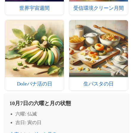
世界宇宙週間
受信環境クリーン月間
Doleバナ活の日
生パスタの日
10月7日の六曜と月の状態
六曜: 仏滅
吉日: 寅の日