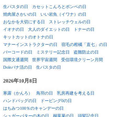
2020年
筒美京平、作曲家（* 1940年）
[出典]
1975年
青木誠、声優
生パスタの日
カセットこんろとボンベの日
2021年
柳家小三治（10代目）、落語家（* 1939
焼肉屋さかいの日
いい岩魚（イワナ）の日
1975年
岩渕聡、テニス選手
年）
おなかを大切にする日
ストレッチウェルの日
1976年
遊澤亮、卓球選手
イオナの日
大人のダイエットの日
トナーの日
2008年
コジーン、競走馬、種牡馬（* 1980年）
キットカットのオトナの日
1976年
ジウベルト・シウバ、サッカー選手
マナーインストラクターの日
宿毛の柑橘「直七」の日
1977年
若林史江、タレント
バーコードの日
ミステリー記念日
盗難防止の日
国際文通週間
世界宇宙週間
受信環境クリーン月間
1977年
坪井康晴、競艇選手
Doleバナ活の日
生パスタの日
1978年
木元邦之、元プロ野球選手
2026年10月8日
1978年
三東洋、元プロ野球選手
寒露（かんろ）
鳥羽の日
乳房再建を考える日
1978年
森慎太郎、お笑い芸人（どぶろっく）
ハンドバッグの日
ドーピング0の日
はちみつ100％のキャンデーの日
1978年
渡邉拓馬、元バスケットボール選手
シュガーバターの木の日
桐葉菓の日
頭髪記念日