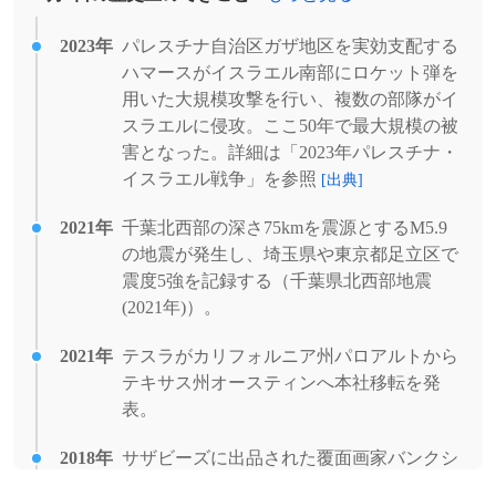
2023年
パレスチナ自治区ガザ地区を実効支配する
ハマースがイスラエル南部にロケット弾を
用いた大規模攻撃を行い、複数の部隊がイ
スラエルに侵攻。ここ50年で最大規模の被
害となった。詳細は「2023年パレスチナ・
イスラエル戦争」を参照
[出典]
2021年
千葉北西部の深さ75kmを震源とするM5.9
の地震が発生し、埼玉県や東京都足立区で
震度5強を記録する（千葉県北西部地震
(2021年)）。
2021年
テスラがカリフォルニア州パロアルトから
テキサス州オースティンへ本社移転を発
表。
2018年
サザビーズに出品された覆面画家バンクシ
ーの絵画、「赤い風船に手を伸ばす少女」