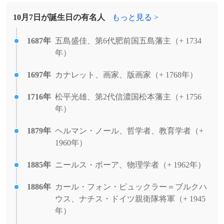
が約1億5千万円で落札された直後、本人が
10月7日が誕生日の有名人
もっと見る >
額縁に仕込んだシュレッダーによってその
場で裁断された。
1687年
五島盛佳、第6代肥前国五島藩主（+ 1734
2016年
コロンビアのフアン・マヌエル・サントス
年）
大統領がノーベル平和賞を受賞。
1697年
カナレット、画家、版画家（+ 1768年）
2014年
青色発光ダイオード（LED）に関する研究
1716年
松平光雄、第2代信濃国松本藩主（+ 1756
により、赤﨑勇、天野浩、中村修二のノー
年）
ベル物理学賞の同時受賞が決定。
1879年
ヘルマン・ノール、哲学者、教育学者（+
2011年
プロ野球のオーナー会議にて、翌年度から
1960年）
の日本代表の常設が合意。
1885年
ニールス・ボーア、物理学者（+ 1962年）
2008年
約20時間前に発見された小惑星2008 TC3が
スーダンに落下。隕石が落下前に観測され
1886年
カール・フォン・ピュックラー＝ブルクハ
た初の事例。
ウス、ナチス・ドイツ親衛隊将軍（+ 1945
年）
2008年
福岡ソフトバンクホークス監督の王貞治が