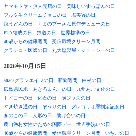
ヤマモトヤ・無人売店の日
美味しいすっぽんの日
フルタ生クリームチョコの日
塩美容の日
焼うどんの日
くまのプーさん原作デビューの日
PTA結成の日
鉄道の日
世界標準の日
40歳からの健康週間
受信環境クリーン月間
クラシコ・医師の日
丸大燻製屋・ジューシーの日
2026年10月15日
attacaグランエイジの日
新聞週間
白杖の日
広島県民米「あきろまん」の日
九州あご文化の日
トイコーの日
化石の日
演ジャズの日
すき焼き通の日
ぞうりの日
グレゴリオ暦制定記念日
きのこの日
人形の日
助け合いの日
農山漁村女性のための国際デー
世界手洗いの日
40歳からの健康週間
受信環境クリーン月間
いちごの日