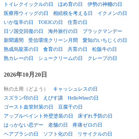
トイレクイックルの日
ほめ育の日
伊勢の神棚の日
医療用ウィッグの日
相続税を考える日
イクメンの日
いか塩辛の日
TOEICの日
住育の日
日ソ国交回復の日
海外旅行の日
ブラックマンデー
新聞週間
受信環境クリーン月間
愛知のいちじくの日
熟成烏龍茶の日
食育の日
共育の日
松阪牛の日
熟カレーの日
シュークリームの日
クレープの日
2026年10月20日
秋の土用（どよう）
キャッシュレスの日
スズラン印の日
えびす講
HelloWineの日
ゴースト血管対策の日
豆腐干の日
アップルペイント外壁塗装の日
床ずれ予防の日
はっかない恋デー
老舗の日
疼痛ゼロの日
ヘアブラシの日
ソフト化の日
リサイクルの日