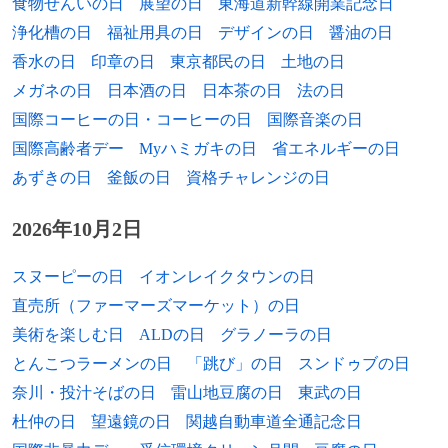
食物せんいの日
展望の日
東海道新幹線開業記念日
エチオピアに侵入したイタリアに対する経
者（* 1866年）
1961年
鹿島忠、元プロ野球選手
浄化槽の日
福祉用具の日
デザインの日
醤油の日
済制裁を決議。
1949年
斎藤隆夫、衆議院議員（* 1870年）
香水の日
印章の日
東京都民の日
土地の日
1961年
日高逸子、競艇選手
1933年
エールフランス航空創設。
メガネの日
日本酒の日
日本茶の日
法の日
1953年
エミール・フィラ、画家、彫刻家（* 1882
1962年
我孫子武丸、推理作家
国際コーヒーの日・コーヒーの日
国際音楽の日
1920年
ポーランドとリトアニアのあいだで「第3
年）
国際高齢者デー
Myハミガキの日
省エネルギーの日
次休戦ライン」を定めたスヴァウキ合意が
1962年
叶恭子、タレント
1954年
ジョーゼフ・オパトシュ、小説家（* 1886
結ばれる。
あずきの日
釜飯の日
資格チャレンジの日
年）
1962年
タイ・バンバークレオ、元プロ野球選手
1919年
KLMオランダ航空創設。
2026年10月2日
1955年
ルドルフ・ジルドライヤー、第4代国際サ
1963年
石井宏、元プロ野球選手
1899年
箒川鉄橋列車転落事故起こる。
ッカー連盟会長（* 1876年）
スヌーピーの日
イオンレイクタウンの日
1964年
藤本茂喜、元プロ野球選手
直売所（ファーマーズマーケット）の日
1888年
1957年
宮城（皇居）の明治宮殿が落成。
柳原極堂、俳人（* 1867年）
1965年
長友仍世、シンガーソングライター
美術を楽しむ日
ALDの日
グラノーラの日
1879年
1959年
文部省内に音楽教育を担当する音楽取調掛
マリオ・ランツァ、俳優、テノール歌手
（infix）
とんこつラーメンの日
「跳び」の日
スンドゥブの日
（後の東京音楽学校、現 東京芸術大学）
（* 1921年）
奈川・投汁そばの日
雷山地豆腐の日
東武の日
1965年
設立。
渡辺久美子、声優
1969年
陳寅恪、歴史学者（* 1890年）
杜仲の日
望遠鏡の日
関越自動車道全通記念日
1879年
1966年
ドイツ帝国とオーストリア＝ハンガリー帝
神山一義、元プロ野球選手