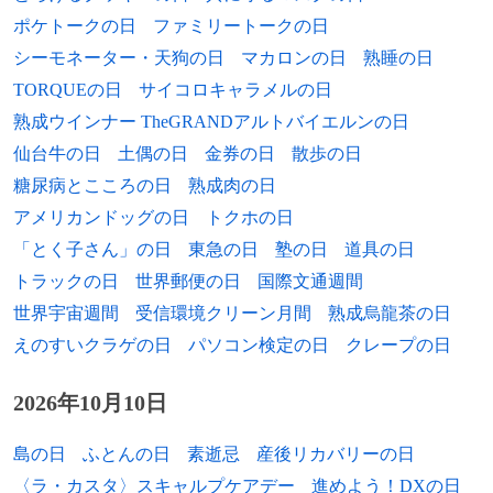
ポケトークの日
ファミリートークの日
1983年
フライング・ロータス、DJ
シーモネーター・天狗の日
マカロンの日
熟睡の日
1984年
生田斗真、俳優、タレント
TORQUEの日
サイコロキャラメルの日
熟成ウインナー TheGRANDアルトバイエルンの日
1984年
加藤和樹、俳優、歌手
仙台牛の日
土偶の日
金券の日
散歩の日
1984年
夏目みな美、アナウンサー
糖尿病とこころの日
熟成肉の日
アメリカンドッグの日
トクホの日
1985年
小嶋達也、元プロ野球選手
「とく子さん」の日
東急の日
塾の日
道具の日
1985年
大城祐二、元プロ野球選手
トラックの日
世界郵便の日
国際文通週間
世界宇宙週間
受信環境クリーン月間
熟成烏龍茶の日
1985年
レツ、漫画家
えのすいクラゲの日
パソコン検定の日
クレープの日
1985年
エバン・ロンゴリア、プロ野球選手
2026年10月10日
1985年
ヤナ・ホフロワ、フィギュアスケート選手
島の日
ふとんの日
素逝忌
産後リカバリーの日
1986年
桐生順平、競艇選手
〈ラ・カスタ〉スキャルプケアデー
進めよう！DXの日