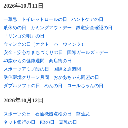
1995年
力真樹、元大相撲力士
2026年10月11日
1996年
黒田真友香、ファッションモデル
一草忌
トイレットロールの日
ハンドケアの日
1997年
尾関梨香、元アイドル（元櫻坂46）
爪休めの日
カミングアウトデー
鉄道安全確認の日
「リンゴの唄」の日
1998年
トレント・アレクサンダー＝アーノルド、
ウィンクの日（オクトーバーウィンク）
サッカー選手
安全・安心なまちづくりの日
国際ガールズ・デー
1998年
楠みゆう、アイドル、タレント（元
40歳からの健康週間
商店街の日
DollyKiss）
スポーツアミノ酸の日
国際文通週間
受信環境クリーン月間
おかあちゃん同盟の日
1999年
野中美希、歌手（モーニング娘。）
ダブルソフトの日
めんの日
ロールちゃんの日
1999年
山﨑紗彩、ファッションモデル、女優（元
X21）
2026年10月12日
1999年
山田野絵、アイドル（元NGT48）
スポーツの日
石油機器点検の日
芭蕉忌
ネット銀行の日
PRの日
豆乳の日
1999年
谷崎早耶、アイドル（≠ME）