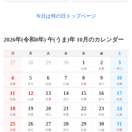
1790年
柄井川柳、川柳の祖として知られる前句付
1936年
シャルル・デュトワ、指揮者
て四十日抗争と呼ばれる派閥抗争が起こ
の点者（* 1718年）
る。
今日は何の日トップページ
1937年
室田日出男、俳優（+ 2002年）
1792年
ジョージ・メイソン、政治家（* 1725年）
1977年
ソビエト連邦でスターリン憲法を41年ぶり
1938年
アン・ヘイドン＝ジョーンズ、テニス選手
に改正した新憲法を採択。
1794年
伊達村候、第5代宇和島藩主（* 1725年）
2026年(令和8年) 午(うま)年 10月のカレンダー
1939年
ジョン・ホップクロフト、計算機科学者
1976年
華国鋒が第2代中国共産党中央委員会主席
1796年
トマス・リード、哲学者（* 1710年）
に就任。
日
月
火
水
木
金
土
1941年
坂田利夫、コメディアン（+ 2023年）
1806年
藤堂高嶷、第9代津藩主（* 1746年）
27
28
29
30
1
2
3
1971年
オマーンが国連に加盟。
1946年
荻島眞一、俳優（+ 2004年）
仏滅
大安
赤口
1821年
塙保己一、国学者（* 1746年）
4
5
6
7
8
9
10
1969年
西鉄ライオンズ投手の永易将之の八百長行
1946年
諸星裕、桜美林大学副学長、ミネソタ州立
先勝
友引
先負
仏滅
大安
赤口
先勝
為が発覚し、チームが解雇を決定、黒い霧
1848年
八重崎検校、三味線、箏曲演奏家、作曲家
大学特別功労教授
事件に発展する。
11
12
13
14
15
16
17
（* 1776年頃）
先負
仏滅
大安
赤口
先勝
友引
先負
1947年
久田恵、作家
1965年
マリアナ海域漁船集団遭難事件（マリアナ
1849年
エドガー・アラン・ポー、作家（* 1809
18
19
20
21
22
23
24
海難）発生。マリアナ近海で日本のかつ
1947年
安田富男、騎手
年）
仏滅
大安
赤口
先勝
友引
先負
仏滅
お・まぐろ漁船が台風29号の暴風に巻き込
25
26
27
28
29
30
31
まれ大破。死者・行方不明者209人の大惨
1948年
1857年
安倍理津子、歌手
ルイス・マクレーン、第10代アメリカ合衆
大安
赤口
先勝
友引
先負
仏滅
大安