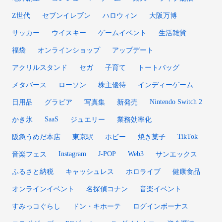
Z世代
セブンイレブン
ハロウィン
大阪万博
サッカー
ウイスキー
ゲームイベント
生活雑貨
福袋
オンラインショップ
アップデート
アクリルスタンド
セガ
子育て
トートバッグ
メタバース
ローソン
株主優待
インディーゲーム
Nintendo Switch 2
日用品
グラビア
写真集
新発売
SaaS
かき氷
ジュエリー
業務効率化
TikTok
阪急うめだ本店
東京駅
ホビー
焼き菓子
Instagram
J-POP
Web3
音楽フェス
サンエックス
ふるさと納税
キャッシュレス
ホロライブ
健康食品
オンラインイベント
名探偵コナン
音楽イベント
すみっコぐらし
ドン・キホーテ
ログインボーナス