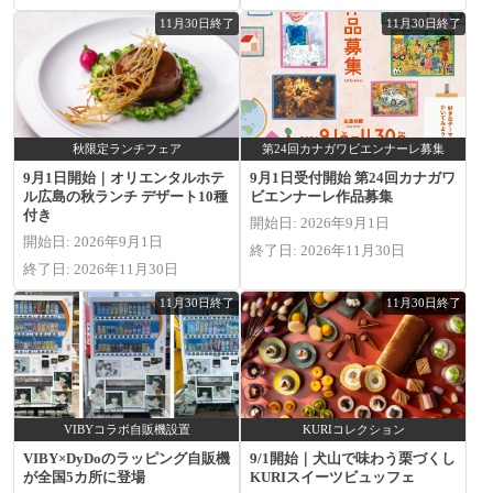
11月30日終了
11月30日終了
秋限定ランチフェア
第24回カナガワビエンナーレ募集
9月1日開始｜オリエンタルホテ
9月1日受付開始 第24回カナガワ
ル広島の秋ランチ デザート10種
ビエンナーレ作品募集
付き
開始日: 2026年9月1日
開始日: 2026年9月1日
終了日: 2026年11月30日
終了日: 2026年11月30日
11月30日終了
11月30日終了
VIBYコラボ自販機設置
KURIコレクション
VIBY×DyDoのラッピング自販機
9/1開始｜犬山で味わう栗づくし
が全国5カ所に登場
KURIスイーツビュッフェ