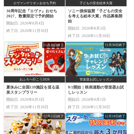
エヴァンゲリオンおせち予約
子どもの安全絵本大賞
30周年記念『エヴァ』おせち
ソニー損保協賛「子どもの安全
2027、数量限定で予約開始
を考える絵本大賞」作品募集開
始
開始日: 2026年8月4日
開始日: 2026年8月3日
終了日: 2026年11月30日
終了日: 2026年11月30日
11月30日終了
11月30日終了
おふろへ行こう2026
管楽器お試しレッスン
夏休みに全国139施設を巡る温
9/1開始｜映画連動の管楽器お試
泉スタンプラリー
しレッスン
開始日: 2026年8月3日
開始日: 2026年9月1日
終了日: 2026年11月30日
終了日: 2026年11月30日
12月13日終了
12月18日終了