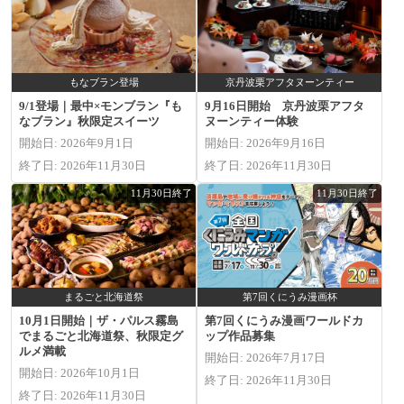
もなブラン登場
京丹波栗アフタヌーンティー
9/1登場｜最中×モンブラン『も
9月16日開始 京丹波栗アフタ
なブラン』秋限定スイーツ
ヌーンティー体験
開始日: 2026年9月1日
開始日: 2026年9月16日
終了日: 2026年11月30日
終了日: 2026年11月30日
11月30日終了
11月30日終了
まるごと北海道祭
第7回くにうみ漫画杯
10月1日開始｜ザ・パルス霧島
第7回くにうみ漫画ワールドカ
でまるごと北海道祭、秋限定グ
ップ作品募集
ルメ満載
開始日: 2026年7月17日
開始日: 2026年10月1日
終了日: 2026年11月30日
終了日: 2026年11月30日