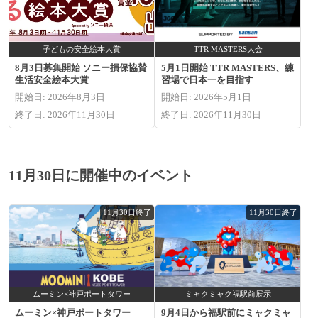
子どもの安全絵本大賞
TTR MASTERS大会
8月3日募集開始 ソニー損保協賛
5月1日開始 TTR MASTERS、練
生活安全絵本大賞
習場で日本一を目指す
開始日: 2026年8月3日
開始日: 2026年5月1日
終了日: 2026年11月30日
終了日: 2026年11月30日
11月30日に開催中のイベント
11月30日終了
11月30日終了
ムーミン×神戸ポートタワー
ミャクミャク福駅前展示
ムーミン×神戸ポートタワー
9月4日から福駅前にミャクミャ