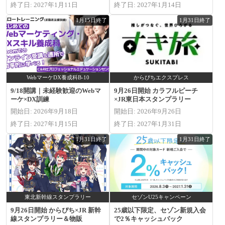
終了日: 2027年1月11日
終了日: 2027年1月14日
1月15日終了
1月31日終了
WebマーケDX養成科B-10
からぴちエクスプレス
9/18開講｜未経験歓迎のWebマ
9月26日開始 カラフルピーチ
ーケ×DX訓練
×JR東日本スタンプラリー
開始日: 2026年9月18日
開始日: 2026年9月26日
終了日: 2027年1月15日
終了日: 2027年1月31日
1月31日終了
1月31日終了
東北新幹線スタンプラリー
セゾンU25キャンペーン
9月26日開始 からぴち×JR 新幹
25歳以下限定、セゾン新規入会
線スタンプラリー＆物販
で2％キャッシュバック