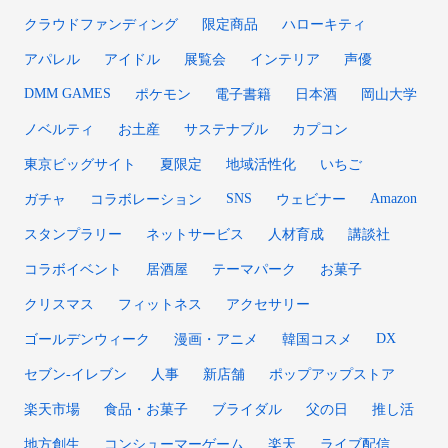
クラウドファンディング
限定商品
ハローキティ
アパレル
アイドル
展覧会
インテリア
声優
DMM GAMES
ポケモン
電子書籍
日本酒
岡山大学
ノベルティ
お土産
サステナブル
カプコン
東京ビッグサイト
夏限定
地域活性化
いちご
SNS
Amazon
ガチャ
コラボレーション
ウェビナー
スタンプラリー
ネットサービス
人材育成
講談社
コラボイベント
居酒屋
テーマパーク
お菓子
クリスマス
フィットネス
アクセサリー
DX
ゴールデンウィーク
漫画・アニメ
韓国コスメ
セブン‐イレブン
人事
新店舗
ポップアップストア
楽天市場
食品・お菓子
ブライダル
父の日
推し活
地方創生
コンシューマーゲーム
楽天
ライブ配信