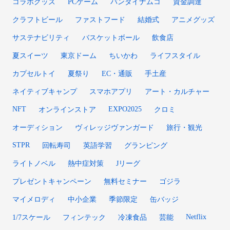
コラボグッズ
PCゲーム
バンダイナムコ
資金調達
クラフトビール
ファストフード
結婚式
アニメグッズ
サステナビリティ
バスケットボール
飲食店
夏スイーツ
東京ドーム
ちいかわ
ライフスタイル
カプセルトイ
夏祭り
EC・通販
手土産
ネイティブキャンプ
スマホアプリ
アート・カルチャー
NFT
EXPO2025
オンラインストア
クロミ
オーディション
ヴィレッジヴァンガード
旅行・観光
STPR
回転寿司
英語学習
グランピング
ライトノベル
熱中症対策
Jリーグ
プレゼントキャンペーン
無料セミナー
ゴジラ
マイメロディ
中小企業
季節限定
缶バッジ
Netflix
1/7スケール
フィンテック
冷凍食品
芸能