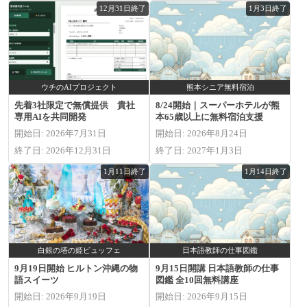
12月31日終了
1月3日終了
ウチのAIプロジェクト
熊本シニア無料宿泊
先着3社限定で無償提供 貴社
8/24開始｜スーパーホテルが熊
専用AIを共同開発
本65歳以上に無料宿泊支援
開始日: 2026年7月31日
開始日: 2026年8月24日
終了日: 2026年12月31日
終了日: 2027年1月3日
1月11日終了
1月14日終了
白銀の塔の姫ビュッフェ
日本語教師の仕事図鑑
9月19日開始 ヒルトン沖縄の物
9月15日開講 日本語教師の仕事
語スイーツ
図鑑 全10回無料講座
開始日: 2026年9月19日
開始日: 2026年9月15日