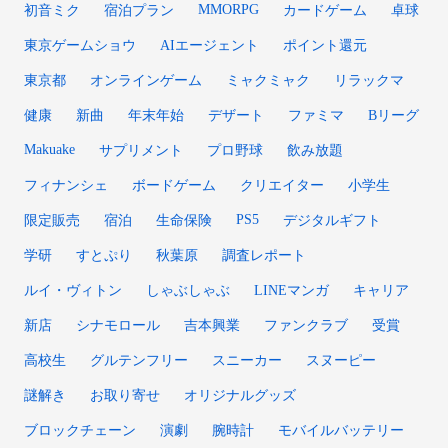
MMORPG
初音ミク
宿泊プラン
カードゲーム
卓球
東京ゲームショウ
AIエージェント
ポイント還元
東京都
オンラインゲーム
ミャクミャク
リラックマ
健康
新曲
年末年始
デザート
ファミマ
Bリーグ
Makuake
サプリメント
プロ野球
飲み放題
フィナンシェ
ボードゲーム
クリエイター
小学生
PS5
限定販売
宿泊
生命保険
デジタルギフト
学研
すとぷり
秋葉原
調査レポート
ルイ・ヴィトン
しゃぶしゃぶ
LINEマンガ
キャリア
新店
シナモロール
吉本興業
ファンクラブ
受賞
高校生
グルテンフリー
スニーカー
スヌーピー
謎解き
お取り寄せ
オリジナルグッズ
ブロックチェーン
演劇
腕時計
モバイルバッテリー