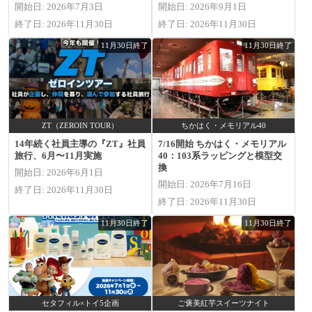
開始日: 2026年7月3日
開始日: 2026年9月1日
終了日: 2026年11月30日
終了日: 2026年11月30日
11月30日終了
11月30日終了
ZT（ZEROIN TOUR）
ちかはく・メモリアル40
14年続く社員主導の『ZT』社員
7/16開始 ちかはく・メモリアル
旅行、6月〜11月実施
40：103系ラッピングと模型交
換
開始日: 2026年6月1日
開始日: 2026年7月16日
終了日: 2026年11月30日
終了日: 2026年11月30日
11月30日終了
11月30日終了
セタフィル×トイ5企画
ご褒美紅芋スイーツナイト