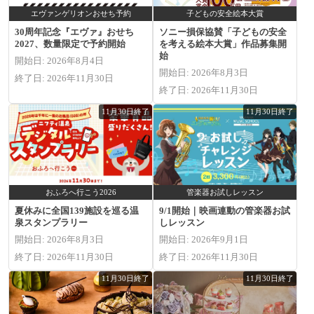
エヴァンゲリオンおせち予約
子どもの安全絵本大賞
30周年記念『エヴァ』おせち
ソニー損保協賛「子どもの安全
2027、数量限定で予約開始
を考える絵本大賞」作品募集開
始
開始日: 2026年8月4日
開始日: 2026年8月3日
終了日: 2026年11月30日
終了日: 2026年11月30日
11月30日終了
11月30日終了
おふろへ行こう2026
管楽器お試しレッスン
夏休みに全国139施設を巡る温
9/1開始｜映画連動の管楽器お試
泉スタンプラリー
しレッスン
開始日: 2026年8月3日
開始日: 2026年9月1日
終了日: 2026年11月30日
終了日: 2026年11月30日
11月30日終了
11月30日終了