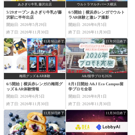
あさぎり牛乳 藤沢出店
ウルトラマルチバース横浜
5/29オープン あさぎり牛乳が藤
6/5開始｜横浜赤レンガでウルト
沢駅に半年出店
ラAR体験と激レア撮影
開始日: 2026年5月29日
開始日: 2026年6月5日
終了日: 2026年11月30日
終了日: 2026年11月30日
11月30日終了
11月30日終了
梅雨グッズ＆AR体験
A&J留学プロモ2026
6/5開始｜横浜赤レンガの梅雨グ
8月1日開始 A&J Eco Campus留
ッズ＆AR体験情報
学プロモ全容
開始日: 2026年6月5日
開始日: 2026年8月1日
終了日: 2026年11月30日
終了日: 2026年11月30日
11月30日終了
11月30日終了