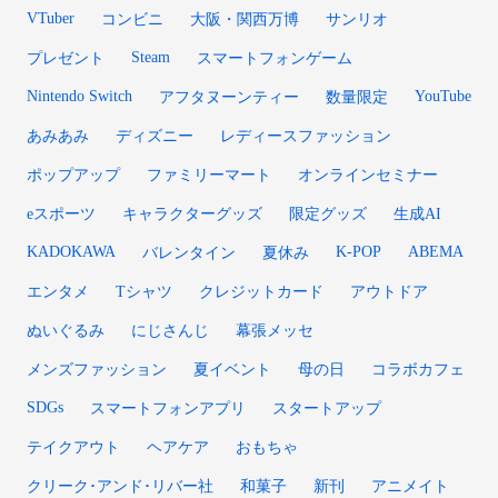
VTuber
コンビニ
大阪・関西万博
サンリオ
Steam
プレゼント
スマートフォンゲーム
Nintendo Switch
YouTube
アフタヌーンティー
数量限定
あみあみ
ディズニー
レディースファッション
ポップアップ
ファミリーマート
オンラインセミナー
eスポーツ
キャラクターグッズ
限定グッズ
生成AI
KADOKAWA
K-POP
ABEMA
バレンタイン
夏休み
エンタメ
Tシャツ
クレジットカード
アウトドア
ぬいぐるみ
にじさんじ
幕張メッセ
メンズファッション
夏イベント
母の日
コラボカフェ
SDGs
スマートフォンアプリ
スタートアップ
テイクアウト
ヘアケア
おもちゃ
クリーク･アンド･リバー社
和菓子
新刊
アニメイト