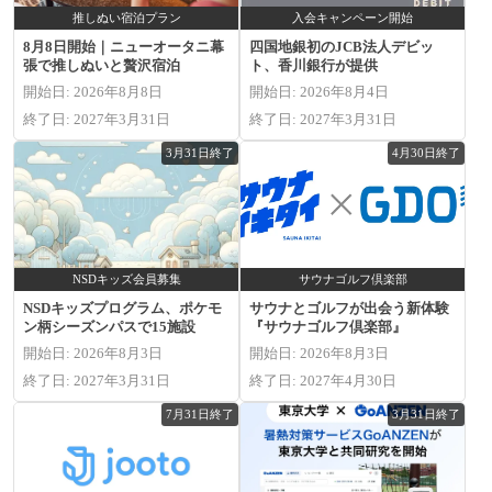
推しぬい宿泊プラン
入会キャンペーン開始
8月8日開始｜ニューオータニ幕
四国地銀初のJCB法人デビッ
張で推しぬいと贅沢宿泊
ト、香川銀行が提供
開始日: 2026年8月8日
開始日: 2026年8月4日
終了日: 2027年3月31日
終了日: 2027年3月31日
3月31日終了
4月30日終了
NSDキッズ会員募集
サウナゴルフ倶楽部
NSDキッズプログラム、ポケモ
サウナとゴルフが出会う新体験
ン柄シーズンパスで15施設
『サウナゴルフ倶楽部』
開始日: 2026年8月3日
開始日: 2026年8月3日
終了日: 2027年3月31日
終了日: 2027年4月30日
7月31日終了
3月31日終了