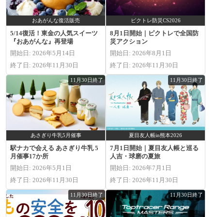
おあがんな復活販売
ピクトレ防災CS2026
5/14復活！東金の人気スイーツ
8月1日開始｜ピクトレで全国防
『おあがんな』再登場
災アクション
開始日: 2026年5月14日
開始日: 2026年8月1日
終了日: 2026年11月30日
終了日: 2026年11月30日
11月30日終了
11月30日終了
あさぎり牛乳5月催事
夏目友人帳in熊本2026
駅ナカで会える あさぎり牛乳 5
7月1日開始｜夏目友人帳と巡る
月催事17か所
人吉・球磨の夏旅
開始日: 2026年5月1日
開始日: 2026年7月1日
終了日: 2026年11月30日
終了日: 2026年11月30日
11月30日終了
11月30日終了