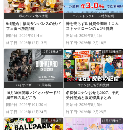
秋のパフェ食べ放題
コムストックローン特別金利
9/4開始｜福岡サンパレスの秋パ
株を売らず即日資金調達！コム
フェ食べ放題5種
ストックローンの▲2%特典
開始日: 2026年9月4日
開始日: 2026年8月1日
終了日: 2026年12月13日
終了日: 2026年12月18日
12月24日終了
12月25日終了
バイオハザード30周年展
コナンおせち予約受付
10月30日開幕 バイオハザード30
名探偵コナンおせち2027、予約
周年展の見どころ
受付開始と限定特典まとめ
開始日: 2026年10月30日
開始日: 2026年8月5日
終了日: 2026年12月24日
終了日: 2026年12月25日
12月25日終了
12月27日終了