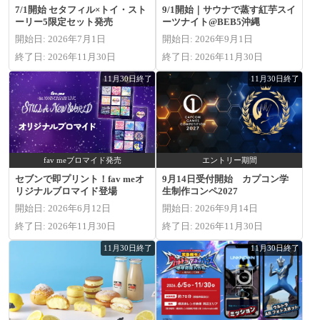
7/1開始 セタフィル×トイ・スト
9/1開始｜サウナで蒸す紅芋スイ
ーリー5限定セット発売
ーツナイト@BEB5沖縄
開始日: 2026年7月1日
開始日: 2026年9月1日
終了日: 2026年11月30日
終了日: 2026年11月30日
11月30日終了
11月30日終了
fav meブロマイド発売
エントリー期間
セブンで即プリント！fav meオ
9月14日受付開始 カプコン学
リジナルブロマイド登場
生制作コンペ2027
開始日: 2026年6月12日
開始日: 2026年9月14日
終了日: 2026年11月30日
終了日: 2026年11月30日
11月30日終了
11月30日終了