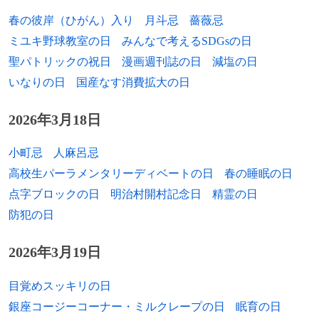
春の彼岸（ひがん）入り
月斗忌
薔薇忌
1968年
水島広子、医学者、政治家
ミユキ野球教室の日
みんなで考えるSDGsの日
1968年
リック・デハート、元プロ野球選手
聖パトリックの祝日
漫画週刊誌の日
減塩の日
いなりの日
国産なす消費拡大の日
1969年
勝又清和、将棋棋士
2026年3月18日
1969年
アリ・ダエイ、サッカー選手
1969年
土田世紀、漫画家（+ 2012年）
小町忌
人麻呂忌
高校生パーラメンタリーディベートの日
春の睡眠の日
1970年
木村明広、イラストレーター、CG作家、
点字ブロックの日
明治村開村記念日
精霊の日
漫画家
防犯の日
1970年
濱ノ嶋啓志、元大相撲力士、年寄17代尾上
2026年3月19日
1971年
山王丸和恵、アナウンサー
目覚めスッキリの日
1971年
コルネル・ゲオルゲ、フィギュアスケート
銀座コージーコーナー・ミルクレープの日
眠育の日
選手