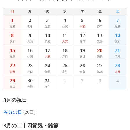
生（cf. #国際人種差別撤廃デー）。
1897年
菅原明朗、作曲家、啓蒙家（+ 1988年）
1971年
深田久弥、小説家、登山家（* 1903年）
日
月
火
水
木
金
土
1951年
日本国産初のカラー映画『カルメン故郷に
1
2
3
4
5
6
7
1898年
ポール・ワイス、生物学者（+ 1989年）
1975年
帰る』が封切り。
ジョー・メドウィック、元プロ野球選手
先勝
友引
先負
仏滅
大安
赤口
先勝
（* 1911年）
1899年
水島三一郎、化学者（+ 1983年）
8
9
10
11
12
13
14
1945年
第二次世界大戦: イギリス空軍がカルタゴ
友引
先負
仏滅
大安
赤口
先勝
友引
1977年
作戦を実施。
田中絹代、女優（* 1909年）
1902年
サン・ハウス、ブルースミュージシャン
15
16
17
18
19
20
21
（+ 1988年）
1945年
1984年
第二次世界大戦: ロケット特攻機「桜花」
シャナ・グラント、ポルノ女優（* 1963
先負
仏滅
大安
赤口
友引
先負
仏滅
が初めて実戦投入されるも、出撃した部隊
年）
22
23
24
25
26
27
28
1904年
ニコス・スカルコッタス、作曲家（+ 1949
は母機もろとも全滅し、戦果無し。
大安
赤口
先勝
友引
先負
仏滅
大安
年）
1985年
金子洋文、小説家、劇作家（* 1893年）
29
30
31
1
2
3
4
1945年
第二次世界大戦: 大本営が硫黄島玉砕を発
1905年
村瀬幸子、女優（+ 1993年）
赤口
先勝
友引
1985年
マイケル・レッドグレイヴ、男優（* 1908
表。
年）
1906年
河野鷹思、グラフィックデザイナー（+
3月の祝日
1940年
ポール・レイノーがフランスの首相に就
1999年）
1988年
エド・ローシュ、元プロ野球選手（* 1893
任。
春分の日
(20日)
年）
1906年
ジョン・ロックフェラー3世、実業家（+
1935年
吉田岩窟王事件の無期徴役囚・吉田石松が
3月の二十四節気・雑節
1978年）
1991年
レオ・フェンダー、弦楽器製作者（* 1909
23年ぶりに仮出獄し、再審請求を開始。