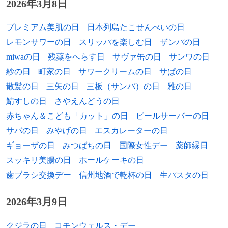
2026年3月8日
1941年
浅井淑子、声優
プレミアム美肌の日
日本列島たこせんべいの日
1942年
フランソワーズ・ドルレアック、女優（+
レモンサワーの日
スリッパを楽しむ日
ザンパの日
1967年）
miwaの日
残薬をへらす日
サヴァ缶の日
サンワの日
1942年
フラディケ・デ・メネゼス、政治家
紗の日
町家の日
サワークリームの日
サぱの日
散髪の日
三矢の日
三板（サンバ）の日
雅の日
1944年
伊能正司、元プロ野球選手
鯖すしの日
さやえんどうの日
1946年
九重佑三子、歌手、女優
赤ちゃん＆こども「カット」の日
ビールサーバーの日
サバの日
みやげの日
エスカレーターの日
1946年
ティモシー・ダルトン、俳優
ギョーザの日
みつばちの日
国際女性デー
薬師縁日
1947年
加藤和彦、音楽プロデューサー（+ 2009
スッキリ美腸の日
ホールケーキの日
年）
歯ブラシ交換デー
信州地酒で乾杯の日
生パスタの日
1947年
平野レミ、歌手、料理研究家
2026年3月9日
1948年
上野正三、政治家
クジラの日
コモンウェルス・デー