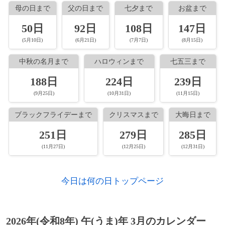
車道）松原IC（現・松原JCT） - 天理IC間
1936年
アレクサンドル・グラズノフ、作曲家（*
母の日まで
父の日まで
七夕まで
お盆まで
が開通。
1866年
若槻禮次郎、政治家、25代・28代内閣総理
1865年）
50日
大臣（+ 1949年）
92日
108日
147日
1967年
ストックホルムオリンピックのマラソン競
1938年
ジョン・ベイツ・クラーク、経済学者（*
(5月10日)
(6月21日)
(7月7日)
(8月15日)
技を日射病のために途中棄権し、その後行
1876年
押川春浪、SF作家（+ 1914年）
1847年）
方不明になったとされていた金栗四三が同
中秋の名月まで
ハロウィンまで
七五三まで
1880年
大会開催から55周年を記念した式典に招待
ハンス・ホフマン、画家、教育者（+ 1966
1946年
川村清一、植物学者（* 1881年）
188日
224日
239日
され、用意されたゴールテープを切る。
年）
(9月25日)
(10月31日)
(11月15日)
1947年
中野武二、野球選手（* 1884年）
1965年
1884年
レインジャー計画: 月面探査機「レインジ
ジョージ・デビット・バーコフ、数学者
ブラックフライデーまで
クリスマスまで
大晦日まで
ャー9号」の打ち上げ。
（+ 1944年）
1957年
チャールズ・ケイ・オグデン、ベーシック
英語創案者（* 1889年）
251日
279日
285日
1963年
1887年
アメリカのサンフランシスコ湾にあるアル
高畑誠一、実業家（+ 1978年）
(11月27日)
(12月25日)
(12月31日)
カトラズ島の連邦刑務所が閉鎖される。
1958年
C・M・コーンブルース、SF作家（* 1923
1887年
エーリヒ・メンデルゾーン、建築家（+
年）
1961年
アメリカ合衆国大統領ジョン・F・ケネデ
1953年）
今日は何の日トップページ
ィが平和部隊を創設。
1969年
コートニー・ホイットニー、弁護士、法学
1889年
柳宗悦、思想家、美術評論家（+ 1961年）
者、アメリカ陸軍将官（* 1897年）
1960年
南アフリカ共和国はヨハネスブルグ近郊の
1894年
荒川豊蔵、陶芸家（+ 1985年）
2026年(令和8年) 午(うま)年 3月のカレンダー
シャープビルでシャープビル虐殺事件が発
1971年
横山エンタツ、漫才師（* 1896年）