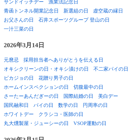
サンドイッチデー
漁業法記念日
青函トンネル開業記念日
新選組の日
虚空蔵の縁日
1961年
ローター・マテウス、元サッカー選手、指
お父さんの日
石井スポーツグループ 登山の日
導者
一汁三菜の日
1962年
垣野内成美、漫画家、アニメーター
2026年3月14日
1962年
マシュー・ブロデリック、俳優
元麿忌
採用担当者へありがとうを伝える日
1962年
丸山浩、キャラクターデザイナー
オキシクリーンの日・オキシ漬けの日
不二家パイの日
1962年
ロージー・オドネル、コメディアン、女優
ピカジョの日
花贈り男子の日
ホームインスペクションの日
切腹最中の日
1963年
高田裕三、漫画家
さーたーあんだぎーの日
国際結婚の日
美白デー
1963年
ロナルド・クーマン、元サッカー選手、指
国民融和日
パイの日
数学の日
円周率の日
導者
ホワイトデー
クラシコ・医師の日
丸大燻製屋・ジューシーの日
VSOP運動の日
1963年
ショーン・ダンストン、元プロ野球選手
1964年
江國香織、小説家
2026年3月15日