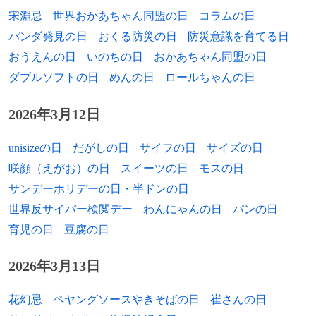
宋淵忌
世界おかあちゃん同盟の日
コラムの日
1958年
マルリース・ゲール、元陸上競技選手
パンダ発見の日
おくる防災の日
防災意識を育てる日
1958年
シルヴィア、歌手（+ 2010年）
[出典]
おうえんの日
いのちの日
おかあちゃん同盟の日
ダブルソフトの日
めんの日
ロールちゃんの日
1958年
田崎真也、ソムリエ
1959年
植松伸夫、作曲家
2026年3月12日
1959年
浅暮三文、小説家
unisizeの日
だがしの日
サイフの日
サイズの日
咲顔（えがお）の日
スイーツの日
モスの日
1960年
アイルトン・セナ、F1ドライバー（+ 1994
サンデーホリデーの日・半ドンの日
年）
世界反サイバー検閲デー
わんにゃんの日
パンの日
1961年
住宅顕信、俳人（+ 1987年）
育児の日
豆腐の日
1961年
かみやたかひろ、漫画家
2026年3月13日
1961年
森下知幸、高校野球指導者（+ 2024年）
花幻忌
ペヤングソースやきそばの日
崔さんの日
1961年
城福浩、元サッカー選手、指導者