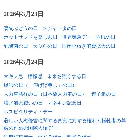
1980年
寺田武史、元サッカー選手
2026年3月23日
1980年
市井舞、元プロレスラー
裏旬ぶどうの日
スジャータの日
1980年
デリック・ウィブリー、ミュージシャン
ホットサンドを楽しむ日
世界気象デー
不眠の日
（Sum 41）
乳酸菌の日
天ぷらの日
国産小ねぎ消費拡大の日
1980年
マリット・ビョルゲン、クロスカントリー
2026年3月24日
スキー選手
1980年
ロナウジーニョ、元サッカー選手
マキノ忌
檸檬忌
未来を強くする日
恩師の日（「仰げば尊し」の日）
1981年
冴木里江、ストリッパー
人力車発祥の日（日本橋人力車の日）
連子鯛の日
1981年
鮫島巧、ミュージシャン
壇ノ浦の戦いの日
マネキン記念日
ホスピタリティ・デー
1982年
松下幸司、俳優
著しい人権侵害に関する真実に対する権利と犠牲者の尊
厳のための国際人権デー
1982年
アーロン・ヒル、元プロ野球選手
世界結核デー
愛宕の縁日
地蔵の縁日