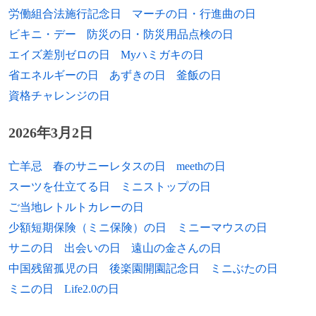
1916年
斉藤茂太、精神科医、エッセイスト（+
1915年）
労働組合法施行記念日
マーチの日・行進曲の日
1912年
洲崎遊郭で火災。1419戸が焼失。
[出典]
2006年）
ビキニ・デー
防災の日・防災用品点検の日
2002年
トマス・フラナガン、小説家、文学研究者
1909年
神戸・湊川埋め立て地から大阪・西成大橋
1916年
小沼文彦、ロシア文学者（+ 1998年）
エイズ差別ゼロの日
Myハミガキの日
（* 1923年）
東端までの32.2kmの「マラソン大競走阪神
省エネルギーの日
あずきの日
釜飯の日
間20哩長距離競争」が開催。マラソンとい
1917年
秋山長造、政治家（+ 2010年）
2004年
仲住芳雄、騎手、調教師（* 1921年）
資格チャレンジの日
う言葉を使った最初のイベント。
1918年
升田幸三、将棋棋士（+ 1991年）
2005年
佐藤孝夫、元プロ野球選手（* 1931年）
1907年
小学校令が改正され、義務教育が6年間と
2026年3月2日
1918年
なる。
青葉笙子、歌手（+ 2012年）
2006年
宮川泰、作曲家（* 1931年）
亡羊忌
春のサニーレタスの日
meethの日
1874年
1919年
築地の海軍兵学寮で日本初の運動会「競闘
小島貞二、演芸・格闘技評論家、元大相撲
2010年
木村威夫、映画監督（* 1918年）
スーツを仕立てる日
ミニストップの日
遊戯会」が開催される。
力士（+ 2003年）
ご当地レトルトカレーの日
2010年
ヴォルフガング・ワーグナー、オペラ演出
1871年
1920年
オットー・フォン・ビスマルクがドイツ帝
エリック・ロメール、映画監督（+ 2010
少額短期保険（ミニ保険）の日
ミニーマウスの日
家（* 1919年）
国の初代宰相に就任。
年）
サニの日
出会いの日
遠山の金さんの日
2015年
ペロ・アグアヨ・ジュニア、プロレスラー
中国残留孤児の日
後楽園開園記念日
ミニぶたの日
1854年
1921年
横浜村のペリー応接所の庭にて、日本で初
アルテュール・グリュミオー、ヴァイオリ
（*1979年）
ミニの日
Life2.0の日
めて模型の機関車が運転される。
ニスト（+ 1986年）
2016年
アンドルー・グローヴ、実業家（* 1936