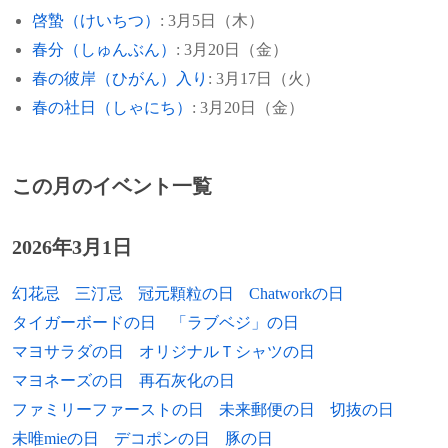
年）
啓蟄（けいちつ）
: 3月5日（木）
1907年
近藤宮子、作詞家（+ 1999年）
1935年
ペルシアが国号をイランに改称。
春分（しゅんぶん）
: 3月20日（金）
1992年
西岡京治、農業専門家、植物学者（* 1933
1910年
西田修平、陸上競技選手（棒高跳）（+
春の彼岸（ひがん）入り
: 3月17日（火）
1934年
函館大火が発生。死者2,166人。
年）
1997年）
春の社日（しゃにち）
: 3月20日（金）
1933年
1992年
衛戍教会でポツダムの日が行われる。式典
和田明、高校野球指導者（* 1937年）
1910年
柳原義達、彫刻家（+ 2004年）
後、国会に全権委任法が提出される。
1993年
神永昭夫、柔道家（* 1936年）
この月のイベント一覧
1910年
佐賀潜、推理作家、弁護士（+ 1970年）
1928年
千葉県旭村で火災。隣の和田村、根郷村
1994年
宮原秀明、元プロ野球選手（* 1942年）
（両村は現在の佐倉市）にも飛び火して住
1912年
布施健、検事総長（+ 1988年）
2026年3月1日
家120戸、189棟が全焼。死者2人。
[出典]
1997年
ウィルバート・オードリー、聖職者、作家
1914年
ポール・トルトゥリエ、チェリスト、作曲
（* 1911年）
1921年
ロシアが新経済政策（ネップ）を施行。
幻花忌
三汀忌
冠元顆粒の日
Chatworkの日
家（+ 1990年）
タイガーボードの日
「ラブベジ」の日
1998年
寺井直次、漆芸家（* 1912年）
1919年
ハンガリー・ソビエト共和国が樹立され
1915年
松平永芳、靖国神社宮司（+ 2005年）
マヨサラダの日
オリジナルＴシャツの日
る。8月6日に崩壊。
1998年
ガリーナ・ウラノワ、バレリーナ（* 1910
マヨネーズの日
再石灰化の日
1915年
イリナ・ユスポヴァ、フェリックス・ユス
年）
1918年
第一次世界大戦中、ドイツ軍がパリ砲によ
ポフの娘（+ 1983年）
ファミリーファーストの日
未来郵便の日
切抜の日
る攻撃を開始。
未唯mieの日
デコポンの日
豚の日
2001年
鄭周永、実業家（現代財閥創業者）（*