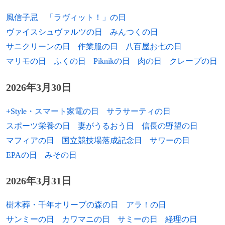
1989年
ジョルディ・アルバ、サッカー選手
風信子忌
「ラヴィット！」の日
1989年
ニコラス・ロデイロ、サッカー選手
ヴァイスシュヴァルツの日
みんつくの日
サニクリーンの日
作業服の日
八百屋お七の日
1990年
新畑博美、ファッションモデル
マリモの日
ふくの日
Piknikの日
肉の日
クレープの日
1990年
クリスティーナ・チットウッド、アイスダ
ンス選手
2026年3月30日
1991年
アントワーヌ・グリーズマン、サッカー選
+Style・スマート家電の日
サラサーティの日
手
スポーツ栄養の日
妻がうるおう日
信長の野望の日
1992年
水沢エレナ、女優、ファッションモデル
マフィアの日
国立競技場落成記念日
サワーの日
EPAの日
みその日
1993年
小池詩織、アイスホッケー選手
2026年3月31日
1995年
高木優希、俳優
1995年
さくらゆら、元AV女優
樹木葬・千年オリーブの森の日
アラ！の日
サンミーの日
カワマニの日
サミーの日
経理の日