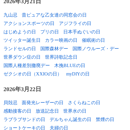
2026年3月21日
1975年
ファブリシオ・オベルト、バスケットボー
ル選手
九山忌
昔ピュアな乙女達の同窓会の日
アクションスポーツの日
アジフライの日
1976年
音尾琢真、タレント、俳優（TEAM-
はじめようの日
プリの日
日本手ぬぐいの日
NACS）
ツイッター誕生日
カラー映画の日
催眠術の日
1977年
桐田咲智代、アナウンサー
ランドセルの日
国際森林デー
国際ノウルーズ・デー
世界ダウン症の日
世界詩歌記念日
1978年
川原田樹、俳優
国際人種差別撤廃デー
木挽BLUEの日
1978年
竹森巧、お笑いタレント（アップダウン）
ゼクシオの日（XXIOの日）
myDIYの日
1978年
日笠山亜美、声優
2026年3月22日
1978年
まちだあきこ、元お笑いタレント
貝殻忌
面発光レーザーの日
さくらねこの日
1980年
近衛はな、女優
感動接客の日
放送記念日
世界水の日
ラブラブサンドの日
デルちゃん誕生の日
禁煙の日
1980年
鬼塚智徳、トレイルランナー
ショートケーキの日
夫婦の日