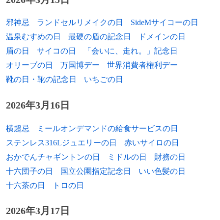
1964年
村山斉、物理学者
邪神忌
ランドセルリメイクの日
SideMサイコーの日
温泉むすめの日
最硬の盾の記念日
ドメインの日
1964年
山岡龍孔、CG写真作家
眉の日
サイコの日
「会いに、走れ。」記念日
1965年
遠藤みやこ、声優
オリーブの日
万国博デー
世界消費者権利デー
靴の日・靴の記念日
いちごの日
1965年
山崎和佳奈、声優
2026年3月16日
1965年
ティム・マッキントッシュ、元プロ野球選
手
横超忌
ミールオンデマンドの給食サービスの日
1966年
立川智也、作曲家、編曲家、音楽プロデュ
ステンレス316Lジュエリーの日
赤いサイロの日
ーサー
おかでんチャギントンの日
ミドルの日
財務の日
十六団子の日
国立公園指定記念日
いい色髪の日
1967年
岡浩也、元俳優
十六茶の日
トロの日
1967年
川島だりあ、ミュージシャン
2026年3月17日
1968年
三島ゆたか、俳優