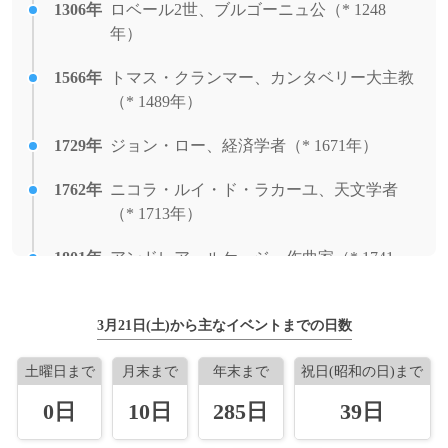
1775年
リュシアン・ボナパルト、政治家（+ 1850
1306年
ロベール2世、ブルゴーニュ公（* 1248
メリカから一時帰国の同性愛者であるとし
年）
年）
て否定した。
1782年
熊谷直好、歌人（+ 1862年）
1566年
トマス・クランマー、カンタベリー大主教
1982年
浦河沖地震が発生。
（* 1489年）
1805年
山田方谷、儒学者（+ 1877年）
1980年
アメリカ合衆国大統領ジミー・カーター
1729年
ジョン・ロー、経済学者（* 1671年）
が、ソ連のアフガニスタン侵攻に抗議し
1806年
ベニート・フアレス、政治家、メキシコ大
て、同年夏のモスクワオリンピックのボイ
統領（+ 1872年）
1762年
ニコラ・ルイ・ド・ラカーユ、天文学者
コットを表明。
（* 1713年）
1839年
モデスト・ムソルグスキー、作曲家（+
1977年
インド総選挙で与党の国民会議が惨敗し、
1881年）
1801年
アンドレア・ルケージ、作曲家（* 1741
インディラ・ガンディー首相も落選。
年）
1848年
内藤政憲、第14代湯長谷藩主（+ 1919年）
1976年
北海道追分町（現・安平町）にある追分機
1928年
3月21日(土)から主なイベントまでの日数
エドワード・マウンダー、天文学者（*
関区で、最後の蒸気機関車が運用される。
1851年
アドルフ・ブロツキー、ヴァイオリニスト
1851年）
（+ 1929年）
土曜日まで
月末まで
年末まで
祝日(昭和の日)まで
1972年
高松塚古墳で極彩色壁画が発見される。
1934年
フランツ・シュレーカー、作曲家（* 1878
0日
10日
285日
39日
1855年
エミール・ヴェルハーレン、詩人、劇作家
年）
1969年
一般有料道路西名阪道路（現・西名阪自動
（+ 1916年）