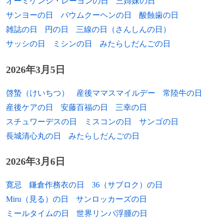
オーミケンシ・レーヨンの日
三姉妹の日
2021年
濱田滋郎、音楽評論家 （* 1935年）
1928年
奥田幹生、政治家（+ 2018年）
サンヨーの日
バウムクーヘンの日
酸蝕歯の日
雑誌の日
円の日
三線の日（さんしんの日）
2022年
青山真治、映画監督（*1964年）
1931年
豊登道春、元大相撲力士、プロレスラー
サッシの日
ミシンの日
みたらしだんごの日
（+ 1998年）
1932年
高森和子、女優、エッセイスト
2026年3月5日
1932年
ウォルター・ギルバート、物理学者、生化
啓蟄（けいちつ）
産後ママスマイルデー
常陸牛の日
学者
産後ケアの日
安藤百福の日
三幸の日
スチュワーデスの日
ミスコンの日
サンゴの日
1933年
種村季弘、ドイツ文学者（+ 2004年）
長城清心丸の日
みたらしだんごの日
1933年
本田靖春、作家、評論家（+ 2004年）
2026年3月6日
1934年
大和田明、元プロ野球選手（+ 2001年）
寛忌
鎌倉作務衣の日
36（サブロク）の日
1934年
原哲男、俳優（+ 2013年）
Miru（見る）の日
サンロッカーズの日
1935年
井上孝雄、俳優（+ 1994年）
ミールタイムの日
世界リンパ浮腫の日