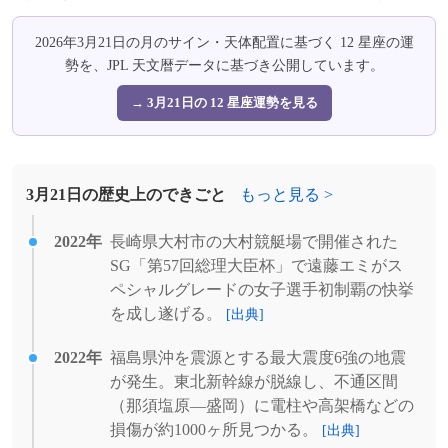
2026年3月21日の月のサイン・天体配置に基づく 12 星座の運
勢を、JPL 天文暦データに基づき公開しています。
→ 3月21日の 12 星座運勢を見る
3月21日の歴史上のできごと
もっと見る >
2022年
長崎県大村市の大村競艇場で開催された
SG「第57回総理大臣杯」で遠藤エミがス
ペシャルグレードの女子選手初制覇の快挙
を成し遂げる。
[出典]
2022年
福島県沖を震源とする最大震度6強の地震
が発生。東北新幹線が脱線し、不通区間
（那須塩原―盛岡）に電柱や高架橋などの
損傷が約1000ヶ所見つかる。
[出典]