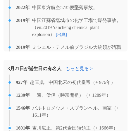
2022年
中国東方航空5735便墜落事故。
2019年
中国江蘇省塩城市の化学工場で爆発事故。
（en:2019 Yancheng chemical plant
explosion）
[出典]
2019年
ミシェル・テメル前ブラジル大統領が汚職
の嫌疑で逮捕。
[出典]
2019年
MLB・シアトル・マリナーズのイチロー
3月21日が誕生日の有名人
もっと見る >
が現役引退を発表。
[出典]
927年
趙匡胤、中国北宋の初代皇帝（+ 976年）
2013年
コープとうきょう、さいたまコープ、ちば
コープが合併し、コープみらいが発足。
1239年
一遍、僧侶（時宗開祖）（+ 1289年）
2013年
プランクによる測定で、宇宙の年齢は
1546年
バルトロメウス・スプランヘル、画家（+
137.98±0.37億年であると発表。
1611年）
2009年
マダガスカル・クーデター: マダガスカル
1601年
吉川広正、第2代岩国領領主（+ 1666年）