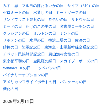
みすゞ忌
マルヨのほたるいかの日
サイマ（310）の日
1955年
フィリップ・トルシエ、サッカー指導者
ゼロミートの日
水通しの日
ミートソースの日
1955年
ベーベル・エッカート、元陸上競技選手
サンドブラスト彫刻の日
見合いの日
サトウ記念日
ミードの日
たけのこの里の日
名古屋コーチンの日
1955年
ジャイール・ボルソナーロ、政治家、第38
クラシアンの日
ミルトンの日
ミントの日
代ブラジル大統領
サボテンの日
水戸の日
横浜三塔の日
佐渡の日
1956年
イングリッド・クリスチャンセン、元陸上
砂糖の日
陸軍記念日
東海道・山陽新幹線全通記念日
競技選手
チベット民族蜂起記念日
農山漁村女性の日
1956年
佐々木るん、声優
東京都平和の日
金毘羅の縁日
スカイプロポーズの日
Windows 10 の日
コッペパンの日
1956年
バッキー木場、声優、ナレーター
バイナリーオプションの日
1956年
板井圭介、元大相撲力士（+ 2018年）
アメリカンフライドポテトの日
パンケーキの日
糖化の日
1957年
友里千賀子、女優
2026年3月11日
1958年
ゲイリー・オールドマン、俳優