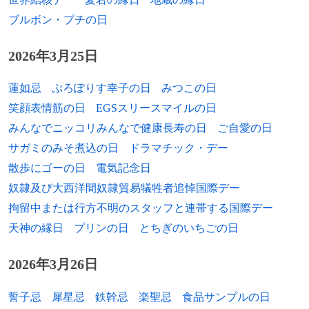
1982年
92、歌手（GRe4N BOYZ）
ブルボン・プチの日
1984年
大森玲子、タレント
2026年3月25日
1984年
加藤良輔、俳優
蓮如忌
ぷろぽりす幸子の日
みつこの日
1984年
平井“ファラオ”光、お笑い芸人（馬鹿よ貴
笑顔表情筋の日
EGSスリースマイルの日
方は）
みんなでニッコリみんなで健康長寿の日
ご自愛の日
サガミのみそ煮込の日
ドラマチック・デー
1984年
ワーナー・マドリガル、プロ野球選手
散歩にゴーの日
電気記念日
1985年
エイドリアン・ピーターソン、アメリカン
奴隷及び大西洋間奴隷貿易犠牲者追悼国際デー
フットボール選手
拘留中または行方不明のスタッフと連帯する国際デー
1985年
ウイルソン、サッカー選手
天神の縁日
プリンの日
とちぎのいちごの日
1986年
根本朋久、元プロ野球選手
2026年3月26日
1986年
林泓育、プロ野球選手
誓子忌
犀星忌
鉄幹忌
楽聖忌
食品サンプルの日