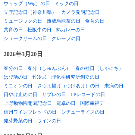
ウィッグ（Wig）の日
ミックの日
1972年
小林麻子、女優
立庁記念日（神奈川県）
カメラ発明記念日
ミュージックの日
熟成烏龍茶の日
食育の日
1972年
白鳥哲、声優、俳優
共育の日
松阪牛の日
熟カレーの日
1972年
伊勢直弘、脚本家、演出家、俳優
シュークリームの日
クレープの日
1972年
デラルツ・ツル、陸上競技選手
2026年3月20日
1973年
石井正則、お笑い芸人、俳優（アリtoキリ
春分の日
春分（しゅんぶん）
春の社日（しゃにち）
ギリス）
はぴ活の日
竹冷忌
理化学研究所創立の日
1974年
俊藤光利、俳優
ミニオンの日
さつま揚げ（つけあげ）の日
未病の日
日やけ止めの日
サブレの日
LPレコードの日
1974年
出島武春、元大相撲力士、年寄15代大鳴戸
上野動物園開園記念日
電卓の日
国際幸福デー
1974年
マルコス・パウロ・ソウザ・リベイロ、元
信州ワインブレッドの日
シチューライスの日
サッカー選手
発芽野菜の日
ワインの日
1974年
ローラ・アレン、女優