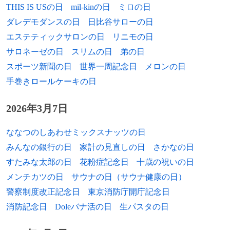
THIS IS USの日
mil-kinの日
ミロの日
1935年
島田久、政治家（+ 2010年）
ダレデモダンスの日
日比谷サローの日
1935年
吉田勝豊、元プロ野球選手（+ 2016年）
エステティックサロンの日
リニモの日
サロネーゼの日
スリムの日
弟の日
1935年
ブライアン・クラフ、サッカー選手、指導
スポーツ新聞の日
世界一周記念日
メロンの日
者（+ 2004年）
手巻きロールケーキの日
1936年
マイク・ウエストブルック、ミュージシャ
ン
2026年3月7日
1936年
渡部猛、声優（+ 2010年）
ななつのしあわせミックスナッツの日
みんなの銀行の日
家計の見直しの日
さかなの日
1938年
坂井勝二、元プロ野球選手
すたみな太郎の日
花粉症記念日
十歳の祝いの日
1938年
竹田真砂子、小説家、脚本家、演出家
メンチカツの日
サウナの日（サウナ健康の日）
警察制度改正記念日
東京消防庁開庁記念日
1940年
阿知波信介、俳優（+ 2007年）
消防記念日
Doleバナ活の日
生パスタの日
1940年
ソロモン・バーク、R&B歌手（+ 2010年）