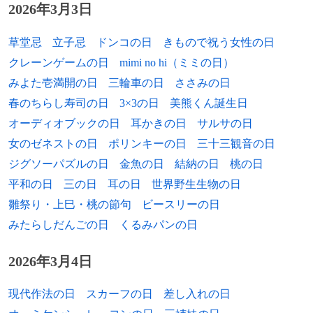
1804年
1922年
フランス民法典（ナポレオン法典）の発
ラス・メイヤー、映画監督（+ 2004年）
2026年3月3日
年）
布。
1924年
伊藤宗一郎、第69代衆議院議長（+ 2001
草堂忌
立子忌
ドンコの日
きもので祝う女性の日
2016年
佐野正幸、スポーツライター、ノンフィク
1801年
エジプト・シリア戦役中、アレクサンドリ
年）
ション作家（* 1952年）
クレーンゲームの日
mimi no hi（ミミの日）
アの戦いが起こる。
1924年
ハリー・レーマン、物理学者（+ 1998年）
みよた壱満開の日
三輪車の日
ささみの日
2016年
四代目 江戸家猫八、物真似芸人（* 1949
1591年
葛西大崎一揆を扇動した嫌疑で、伊達政宗
春のちらし寿司の日
3×3の日
美熊くん誕生日
年）
1925年
信夫山治貞、元大相撲力士（+ 1977年）
が上洛し喚問を受ける。
オーディオブックの日
耳かきの日
サルサの日
2020年
宮城まり子、女優 （* 1927年）
女のゼネストの日
ポリンキーの日
三十三観音の日
1925年
ピーター・ブルック、演出家（+ 2022年）
1566年
イングランドの宗教改革指導者トマス・ク
ランマーが女王メアリー1世の命により火
ジグソーパズルの日
金魚の日
結納の日
桃の日
2020年
加戸守行、政治家、元愛媛県知事 （* 1934
1925年
ユーゴ・コブレ、自転車競技選手（+ 1964
刑。
[出典]
平和の日
三の日
耳の日
世界野生生物の日
年）
年）
雛祭り・上巳・桃の節句
ビースリーの日
2020年
増岡弘、声優 （* 1936年）
1927年
宮城まり子、女優、歌手（+ 2020年）
みたらしだんごの日
くるみパンの日
2020年
伊井篤史、俳優、声優（* 1939年）
[出典]
1927年
ハンス・ディートリヒ・ゲンシャー、政治
2026年3月4日
家（+ 2016年）
2020年
ロレンソ・サンス、実業家（* 1943年）
現代作法の日
スカーフの日
差し入れの日
[出典]
1927年
ホルトン・アープ、天文学者（+ 2013年）