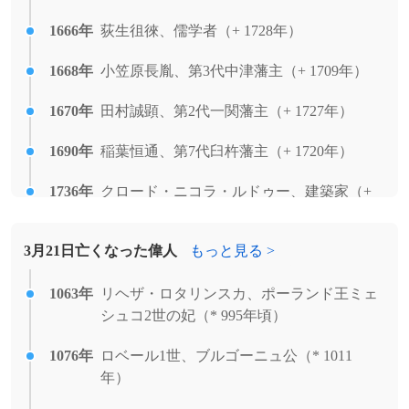
大統領にアンドリー・ラジョエリナが就
1666年
任。
荻生徂徠、儒学者（+ 1728年）
2006年
1668年
Twitterで最初のツイート（つぶやき）が投
小笠原長胤、第3代中津藩主（+ 1709年）
稿される。
1670年
田村誠顕、第2代一関藩主（+ 1727年）
2001年
任天堂が携帯型ゲーム機「ゲームボーイア
1690年
稲葉恒通、第7代臼杵藩主（+ 1720年）
ドバンス」を発売。
1736年
クロード・ニコラ・ルドゥー、建築家（+
1998年
明石海峡大橋が開通。2022年3月にトルコ
1806年）
で開通した「1915チャナッカレ橋」に抜か
れるまで約24年間、世界で最も長い吊り橋
3月21日亡くなった偉人
もっと見る >
1758年
堀直郷、第8代須坂藩主（+ 1784年）
だった。
[出典]
1763年
1063年
ジャン・パウル、小説家（+ 1825年）
リヘザ・ロタリンスカ、ポーランド王ミェ
1994年
気候変動枠組条約が発効。
シュコ2世の妃（* 995年頃）
1768年
ジョゼフ・フーリエ、数学者（+ 1830年）
1990年
ナミビアが南アフリカ共和国から独立。
1076年
ロベール1世、ブルゴーニュ公（* 1011
1773年
宗義功、第12代対馬府中藩主（+ 1813年）
年）
1985年
日本初のエイズ患者は血友病患者であった
と報道される。翌日、厚生省が第1号はア