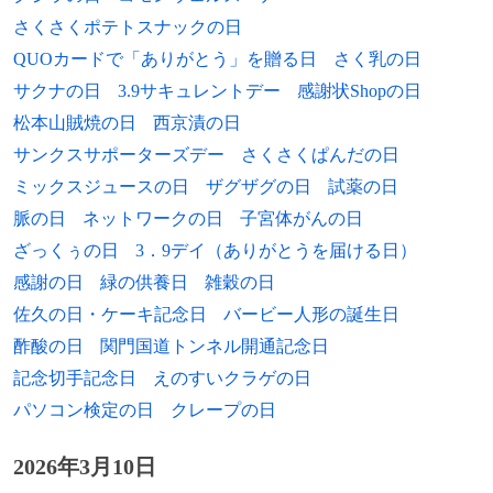
1949年
橋本真由美、実業家
さくさくポテトスナックの日
QUOカードで「ありがとう」を贈る日
さく乳の日
1949年
夏純子、女優
サクナの日
3.9サキュレントデー
感謝状Shopの日
1949年
スラヴォイ・ジジェク、哲学者、精神分析
松本山賊焼の日
西京漬の日
家
サンクスサポーターズデー
さくさくぱんだの日
ミックスジュースの日
ザグザグの日
試薬の日
1950年
淡路仁茂、将棋棋士
脈の日
ネットワークの日
子宮体がんの日
1950年
残間里江子、イベントプロデューサー
ざっくぅの日
3．9デイ（ありがとうを届ける日）
感謝の日
緑の供養日
雑穀の日
1950年
チョー・ヨンピル、歌手
佐久の日・ケーキ記念日
バービー人形の誕生日
1951年
岩城滉一、俳優
酢酸の日
関門国道トンネル開通記念日
記念切手記念日
えのすいクラゲの日
1952年
吉村達也、小説家（+ 2012年）
パソコン検定の日
クレープの日
1953年
成田裕介、映画監督
2026年3月10日
1954年
プラユット・チャンオチャ、タイ王国首相