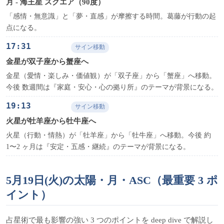
月 - 海王星 スクエア（90度）
「感情・無意識」と「夢・直感」が摩擦する時間。葛藤が行動の起
点になる。
17:31
サイン移動
金星が双子座から蟹座へ
金星（愛情・楽しみ・価値観）が「双子座」から「蟹座」へ移動。
今後 数週間は『家庭・安心・心の拠り所』のテーマが背景になる。
19:13
サイン移動
火星が牡羊座から牡牛座へ
火星（行動・情熱）が「牡羊座」から「牡牛座」へ移動。今後 約
1〜2 ヶ月は『安定・五感・継続』のテーマが背景になる。
5月19日(火)の太陽・月・ASC（最重要 3 ポ
イント）
占星術で最も影響の強い 3 つのポイントを deep dive で解説し