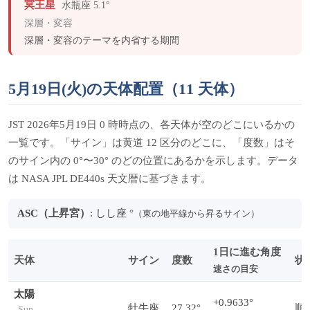
冥王星
水瓶座 5.1°
深層・変容
深層・変容のテーマを内省する期間
5月19日(火)の天体配置（11 天体）
JST 2026年5月19日 0 時時点の、各天体が空のどこにいるかの
一覧です。「サイン」は黄道 12 区分のどこに、「度数」はそ
のサイン内の 0°〜30° のどの位置にあるかを示します。データ
は NASA JPL DE440s 天文暦に基づきます。
ASC（上昇宮）
: しし座 °
（東の地平線から昇るサイン）
1日に進む角度
天体
サイン
度数
状
速さの目安
太陽
+0.9633°
牡牛座
27.32°
順
Sun