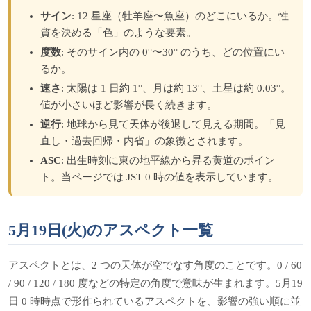
サイン
: 12 星座（牡羊座〜魚座）のどこにいるか。性
質を決める「色」のような要素。
度数
: そのサイン内の 0°〜30° のうち、どの位置にい
るか。
速さ
: 太陽は 1 日約 1°、月は約 13°、土星は約 0.03°。
値が小さいほど影響が長く続きます。
逆行
: 地球から見て天体が後退して見える期間。「見
直し・過去回帰・内省」の象徴とされます。
ASC
: 出生時刻に東の地平線から昇る黄道のポイン
ト。当ページでは JST 0 時の値を表示しています。
5月19日(火)のアスペクト一覧
アスペクトとは、2 つの天体が空でなす角度のことです。0 / 60
/ 90 / 120 / 180 度などの特定の角度で意味が生まれます。5月19
日 0 時時点で形作られているアスペクトを、影響の強い順に並