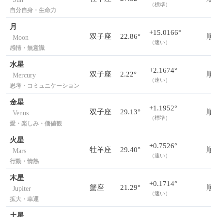
（標準）
自分自身・生命力
月
+15.0166°
双子座
22.86°
順
Moon
（速い）
感情・無意識
水星
+2.1674°
双子座
2.22°
順
Mercury
（速い）
思考・コミュニケーション
金星
+1.1952°
双子座
29.13°
順
Venus
（標準）
愛・楽しみ・価値観
火星
+0.7526°
牡羊座
29.40°
順
Mars
（速い）
行動・情熱
木星
+0.1714°
蟹座
21.29°
順
Jupiter
（速い）
拡大・幸運
土星