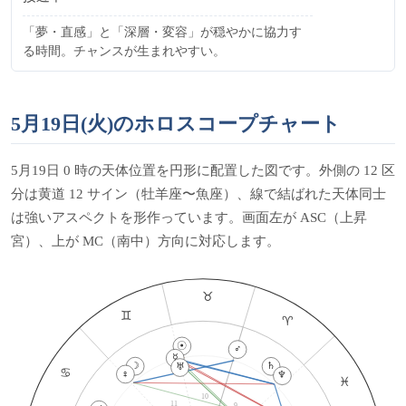
「夢・直感」と「深層・変容」が穏やかに協力す
る時間。チャンスが生まれやすい。
5月19日(火)のホロスコープチャート
5月19日 0 時の天体位置を円形に配置した図です。外側の 12 区
分は黄道 12 サイン（牡羊座〜魚座）、線で結ばれた天体同士
は強いアスペクトを形作っています。画面左が ASC（上昇
宮）、上が MC（南中）方向に対応します。
♉
♊
♈
☉
♂
☿
☽
♄
♅
♋
♀
♆
♓
10
11
9