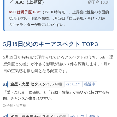
↗
ASC（上昇宮）
獅子座 16.8°
ASC は獅子座 16.8°
（JST 0 時時点）。上昇宮は性格の表面的
な現れや第一印象を象徴。5月19日「自己表現・喜び・創造」
のキャラクターが場に現れやすい。
5月19日(火)のキーアスペクト TOP 3
5月19日 0 時時点で形作られているアスペクトのうち、orb（理
想角度との差）が小さく影響が強い 3 件を深堀します。5月19
日の空気感を掴む鍵となる配置です。
#1
金星 - 火星 セクスタイル
60度
orb 0.27°
接近中
「愛・楽しみ・価値観」と「行動・情熱」が穏やかに協力する時
間。チャンスが生まれやすい。
双子座 / 牡羊座
#2
水星 - 海王星 セクスタイル
60度
orb 1.17°
接近中