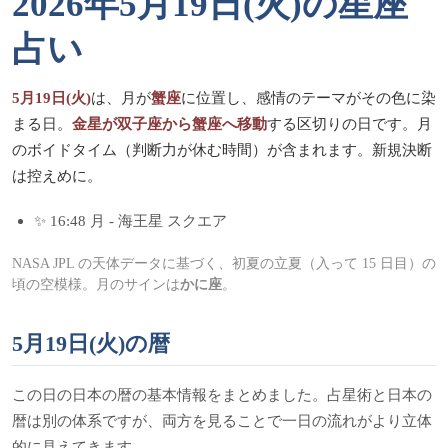
2026年5月19日(火)の星座
占い
5月19日(火)
は、月が
蟹座
に位置し、感情のテーマがその色に染
まる日。
金星が双子座から蟹座へ移動
する区切りの日です。月
のボイドタイム（判断力が休む時間）が含まれます。新規決断
は控えめに。
✨ 16:48 月 - 海王星 スクエア
NASA JPL の天体データに基づく、初夏の立夏（入って 15 日目）の
頃の空模様。月のサインは
かに座
。
5月19日(火)の暦
この日の日本の暦の基本情報をまとめました。占星術と日本の
暦は別の体系ですが、両方を見ることで一日の流れがより立体
的に見えてきます。