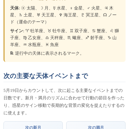
天体
: ☉ 太陽、☽ 月、☿ 水星、♀ 金星、♂ 火星、♃ 木
星、♄ 土星、♅ 天王星、♆ 海王星、♇ 冥王星、☊ ノー
ド（運命のテーマ）
サイン
: ♈ 牡羊座、♉ 牡牛座、♊ 双子座、♋ 蟹座、♌ 獅
子座、♍ 乙女座、♎ 天秤座、♏ 蠍座、♐ 射手座、♑ 山
羊座、♒ 水瓶座、♓ 魚座
℞
: 逆行中の天体に表示されるマーク。
次の主要な天体イベントまで
5月19日からカウントして、次に起こる主要なイベントまでの
日数です。新月・満月のリズムに合わせて行動の節目を作った
り、惑星のサイン移動で長期的な背景の変化を捉えたりするの
に使えます。
次の新月
次の満月