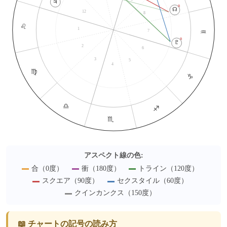
♃
℞
☊
12
8
♌
1
♒
7
℞
♇
2
6
3
5
4
♍
♑
♎
♐
♏
アスペクト線の色:
合（0度）
衝（180度）
トライン（120度）
スクエア（90度）
セクスタイル（60度）
クインカンクス（150度）
📖 チャートの記号の読み方