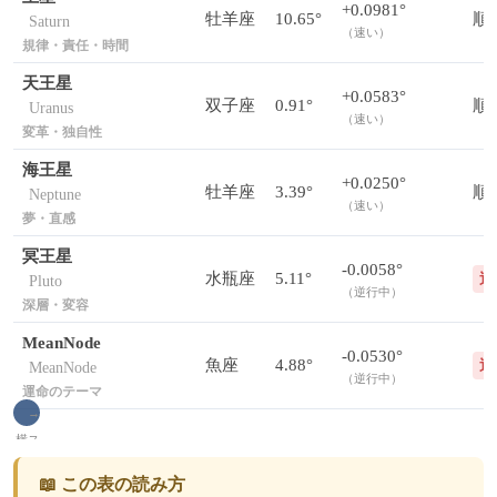
+0.0981°
牡羊座
10.65°
順
Saturn
（速い）
規律・責任・時間
天王星
+0.0583°
双子座
0.91°
順
Uranus
（速い）
変革・独自性
海王星
+0.0250°
牡羊座
3.39°
順
Neptune
（速い）
夢・直感
冥王星
-0.0058°
水瓶座
5.11°
逆
Pluto
（逆行中）
深層・変容
MeanNode
-0.0530°
魚座
4.88°
逆
MeanNode
（逆行中）
運命のテーマ
📖 この表の読み方