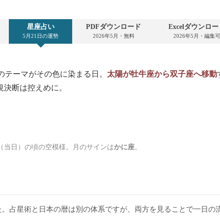
星座占い
PDFダウンロード
Excelダウンロ
5月21日の運勢
2026年5月・無料
2026年5月・編集
のテーマがその色に染まる日。
太陽が牡牛座から双子座へ移動
規決断は控えめに。
小満（当日）の頃の空模様。月のサインは
かに座
。
た。占星術と日本の暦は別の体系ですが、両方を見ることで一日の