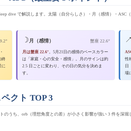
deep dive で解説します。太陽（自分らしさ）・月（感情）・A
☽
月（感情）
.2°
蟹座 22.6°
・
月は蟹座 22.6°
。5月21日の感情のベースカラー
AS
の終
は「家庭・心の安全・感情」。月のサインは約
性
景に
2.5 日ごとに変わり、その日の気分を決めま
日
す。
場
ペクト TOP 3
クトのうち、orb（理想角度との差）が小さく影響が強い 3 件を深