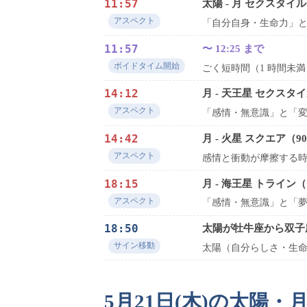
11:57
太陽 - 月 セクスタイ
アスペクト
「自分自身・生命力」
11:57
〜 12:25 まで
ボイドタイム開始
ごく短時間（1 時間未
14:12
月 - 天王星 セクスタ
アスペクト
「感情・無意識」と「
14:42
月 - 火星 スクエア（9
アスペクト
感情と衝動が摩擦する
18:15
月 - 海王星 トライン（
アスペクト
「感情・無意識」と「
18:50
太陽が牡牛座から双子
サイン移動
太陽（自分らしさ・生命
5月21日(木)の太陽・