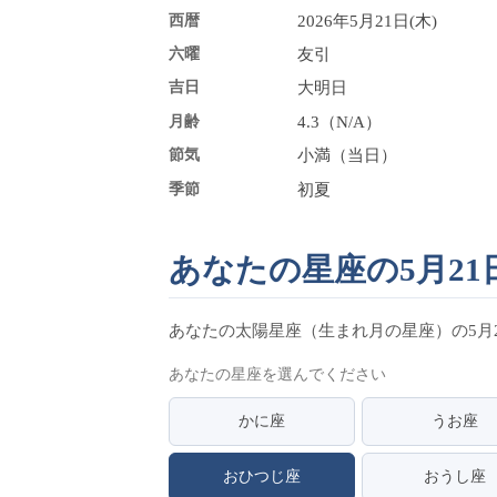
西暦
2026年5月21日(木)
六曜
友引
吉日
大明日
月齢
4.3（N/A）
節気
小満（当日）
季節
初夏
あなたの星座の5月21日
あなたの太陽星座（生まれ月の星座）の5月
あなたの星座を選んでください
かに座
うお座
おひつじ座
おうし座