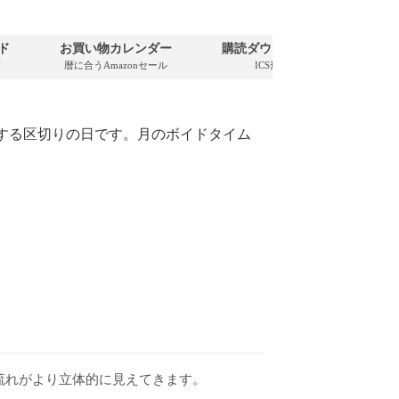
ード
お買い物カレンダー
購読ダウンロード
便
可
暦に合うAmazonセール
ICS形式
計算
する区切りの日です。月のボイドタイム
流れがより立体的に見えてきます。