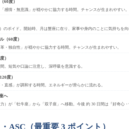
ル（60度）
と「感情・無意識」が穏やかに協力する時間。チャンスが生まれやすい
満）のボイド。開始時、月は蟹座に在り、家事や身内のことに気持ちを
イル（60度）
変革・独自性」が穏やかに協力する時間。チャンスが生まれやすい。
0度）
時間。短気や口論に注意し、深呼吸を意識する。
120度）
夢・直感」が調和する時間。エネルギーが滑らかに流れる。
座へ
力）が「牡牛座」から「双子座」へ移動。今後 約 30 日間は『好奇心
月・ASC（最重要 3 ポイント）