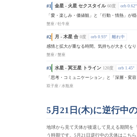
#1
金星 - 火星 セクスタイル
60度
orb 0.62
「愛・楽しみ・価値観」と「行動・情熱」が穏
蟹座 / 牡牛座
#2
月 - 木星 合
0度
orb 0.93°
離れ中
感情と拡大が重なる時間。気持ちが大きくなり
蟹座 / 蟹座
#3
水星 - 冥王星 トライン
120度
orb 1.45°
「思考・コミュニケーション」と「深層・変容
双子座 / 水瓶座
5月21日(木)に逆行中
地球から見て天体が後退して見える期間を
う時期です。5月21日逆行中の天体はこちら