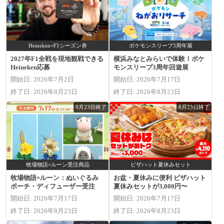
Heineken×F1シーズン券
ポケモンスリープ3周年展
2027年F1全戦を現地観戦できる
横浜みなとみらいで体験！ポケ
Heineken応募
モンスリープ3周年回遊展
開始日: 2026年7月2日
開始日: 2026年7月17日
終了日: 2026年8月23日
終了日: 2026年8月23日
8月23日終了
8月23日終了
牧場物語×ルーン受注商品
ピザハット夏休みセット
牧場物語×ルーン：ぬいぐるみ
お盆・夏休みに便利 ピザハット
ポーチ・ディフューザー受注
夏休みセットが3,000円〜
開始日: 2026年7月17日
開始日: 2026年7月17日
終了日: 2026年8月23日
終了日: 2026年8月23日