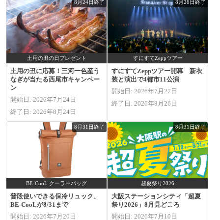
8月24日終了
8月26日終了
土用の丑の日プレゼント
すにすてZeppツアー
土用の丑に応募！三河一色産う
すにすてZeppツアー開幕 新衣
なぎが当たる西尾市キャンペー
装と演出で4都市11公演
ン
開始日: 2026年7月27日
開始日: 2026年7月24日
終了日: 2026年8月26日
終了日: 2026年8月24日
8月31日終了
8月31日終了
BE-CooL クーラーバッグ
超夏祭り2026
普段使いできる保冷リュック、
大阪ステーションシティ「超夏
BE-CooLが8/31まで
祭り2026」8月見どころ
開始日: 2026年7月20日
開始日: 2026年7月10日