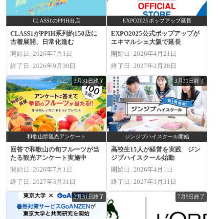
CLASS1のPPIH出店
EXPO2025ポップアップ延長
CLASS1がPPIH系列約150店に
EXPO2025公式ポップアップが
古着展開、日常化進む
エキマルシェ大阪で延長
開始日: 2026年7月1日
開始日: 2026年4月21日
終了日: 2026年9月30日
終了日: 2027年2月28日
3月31日終了
3月31日終了
和歌山県観光アンケート
ジンジブハイスクール開始
回答で和歌山の旬フルーツが当
高校生15人が経営を実践 ジン
たる観光アンケート実施中
ジブハイスクール始動
開始日: 2026年7月1日
開始日: 2026年4月1日
終了日: 2027年3月31日
終了日: 2027年3月31日
3月31日終了
7月9日終了