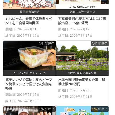
夏日萌力補給站
万葉10施設一斉出店
もちにゃん、香港で体験型イベ
万葉倶楽部がJRE MALLに10施
ントを二会場同時開催
設出店、5.5倍P還元
開始日: 2026年7月11日
開始日: 2026年7月17日
終了日: 2026年8月16日
終了日: 2026年8月17日
8月18日終了
8月21日終了
ビーフンの日キャンペーン
水元公園観光事業公募
電子レンジで完結！夏のビーフ
水元公園で観光事業を公募、補
ン簡単レシピで昼ごはん負担を
助上限200万円
軽減
開始日: 2026年7月23日
開始日: 2026年7月15日
終了日: 2026年8月21日
終了日: 2026年8月18日
8月23日終了
8月23日終了