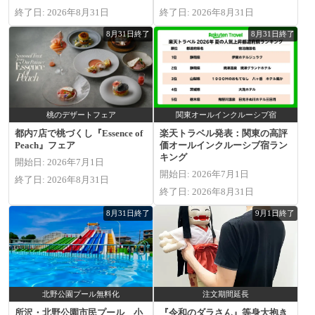
終了日: 2026年8月31日
終了日: 2026年8月31日
8月31日終了
8月31日終了
桃のデザートフェア
関東オールインクルーシブ宿
都内7店で桃づくし『Essence of
楽天トラベル発表：関東の高評
Peach』フェア
価オールインクルーシブ宿ラン
キング
開始日: 2026年7月1日
開始日: 2026年7月1日
終了日: 2026年8月31日
終了日: 2026年8月31日
8月31日終了
9月1日終了
北野公園プール無料化
注文期間延長
所沢・北野公園市民プール 小
『令和のダラさん』等身大抱き