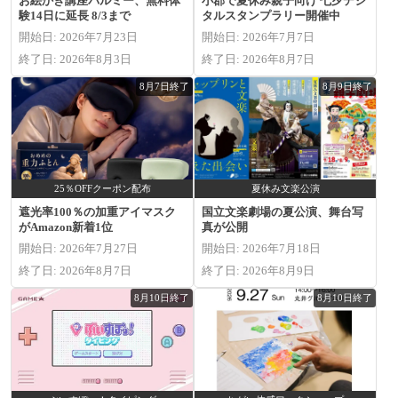
お絵かき講座パルミー、無料体
小郡で夏休み親子向け 七夕デジ
験14日に延長 8/3まで
タルスタンプラリー開催中
開始日: 2026年7月23日
開始日: 2026年7月7日
終了日: 2026年8月3日
終了日: 2026年8月7日
8月7日終了
8月9日終了
25％OFFクーポン配布
夏休み文楽公演
遮光率100％の加重アイマスク
国立文楽劇場の夏公演、舞台写
がAmazon新着1位
真が公開
開始日: 2026年7月27日
開始日: 2026年7月18日
終了日: 2026年8月7日
終了日: 2026年8月9日
8月10日終了
8月10日終了