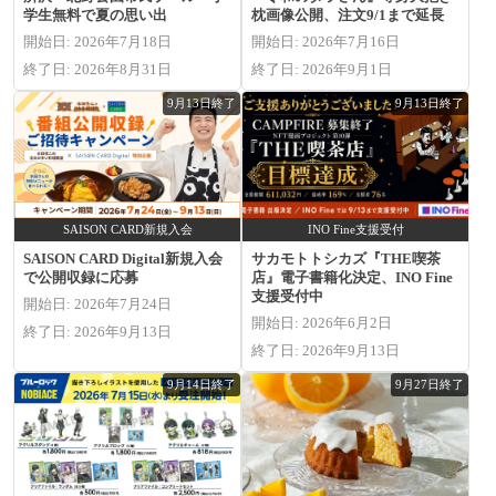
学生無料で夏の思い出
枕画像公開、注文9/1まで延長
開始日: 2026年7月18日
開始日: 2026年7月16日
終了日: 2026年8月31日
終了日: 2026年9月1日
9月13日終了
9月13日終了
SAISON CARD新規入会
INO Fine支援受付
SAISON CARD Digital新規入会
サカモトトシカズ『THE喫茶
で公開収録に応募
店』電子書籍化決定、INO Fine
支援受付中
開始日: 2026年7月24日
開始日: 2026年6月2日
終了日: 2026年9月13日
終了日: 2026年9月13日
9月14日終了
9月27日終了