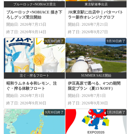
ブルーロック×NOBIACE受注
東京駅催事出店
ブルーロック×NOBIACE 描き下
JR東京駅に出店中｜バターバト
ろしグッズ受注開始
ラー新作オレンジクグロフ
開始日: 2026年7月15日
開始日: 2026年7月21日
終了日: 2026年9月14日
終了日: 2026年9月27日
9月30日終了
9月30日終了
注ぐ・搾るフロート
SUMMER SALE開始
昭和ラムネ＆令和レモン、注
伊豆高原で選べる、4つの期間
ぐ・搾る体験フロート
限定プラン（夏15％OFF）
開始日: 2026年7月1日
開始日: 2026年7月1日
終了日: 2026年9月30日
終了日: 2026年9月30日
9月30日終了
2月28日終了