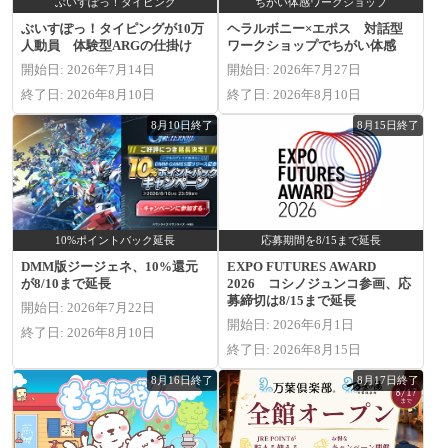
ぶいすぽっ！タイピング
ちがい体感ワークショップ
ぶいすぽっ！タイピングが10万
ヘラルボニー×エポス 対話型
人動員 体験型ARGの仕掛け
ワークショップでちがい体感
開始日: 2026年7月14日
開始日: 2026年7月27日
終了日: 2026年8月10日
終了日: 2026年8月10日
8月10日終了
8月15日終了
10%ポイントバック延長
応募期間を8/15まで延長
DMM版ジージェネ、10%還元
EXPO FUTURES AWARD
が8/10まで延長
2026 コシノジュンコ参画、応
募締切は8/15まで延長
開始日: 2026年7月22日
開始日: 2026年6月1日
終了日: 2026年8月10日
終了日: 2026年8月15日
8月16日終了
8月17日終了