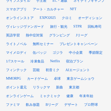
ライフスタイル
手土産
EC・通販
ネイティブキャンプ
NFT
スマホアプリ
アート・カルチャー
EXPO2025
オンラインストア
クロミ
オーディション
STPR
ヴィレッジヴァンガード
旅行・観光
回転寿司
英語学習
熱中症対策
グランピング
Jリーグ
ライトノベル
無料セミナー
プレゼントキャンペーン
マイメロディ
缶バッジ
ゴジラ
中小企業
季節限定
Netflix
1/7スケール
冷凍食品
宿泊プラン
フィンテック
芸能
初音ミク
AIエージェント
MMORPG
カードゲーム
卓球
東京ゲームショウ
ポイント還元
リラックマ
新曲
東京都
オンラインゲーム
ミャクミャク
健康
年末年始
ファミマ
飲み放題
Bリーグ
デザート
プロ野球