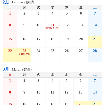
2月
February (如月)
日
月
火
水
木
金
土
1
2
3
4
5
6
7
8
9
10
11
12
13
14
建国記念の日
15
16
17
18
19
20
21
22
23
24
25
26
27
28
天皇誕生日
3月
March (弥生)
日
月
火
水
木
金
土
1
2
3
4
5
6
7
8
9
10
11
12
13
14
15
16
17
18
19
20
21