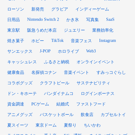
ローソン
新発売
グラビア
インディーゲーム
Nintendo Switch 2
SaaS
日用品
かき氷
写真集
東京駅
阪急うめだ本店
ジュエリー
業務効率化
TikTok
Instagram
焼き菓子
ホビー
音楽フェス
J-POP
Web3
サンエックス
ホロライブ
キャッシュレス
ふるさと納税
オンラインイベント
健康食品
名探偵コナン
音楽イベント
すみっコぐらし
コラボグッズ
クラフトビール
サステナビリティ
ドン・キホーテ
バンダイナムコ
ログインボーナス
資金調達
PCゲーム
結婚式
ファストフード
アニメグッズ
バスケットボール
飲食店
カプセルトイ
夏スイーツ
東京ドーム
夏祭り
ちいかわ