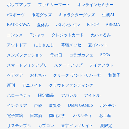
ポップアップ
ファミリーマート
オンラインセミナー
eスポーツ
限定グッズ
キャラクターグッズ
生成AI
KADOKAWA
K-POP
ABEMA
夏休み
バレンタイン
エンタメ
Tシャツ
クレジットカード
ぬいぐるみ
アウトドア
にじさんじ
幕張メッセ
夏イベント
SDGs
メンズファッション
母の日
コラボカフェ
スマートフォンアプリ
スタートアップ
テイクアウト
ヘアケア
おもちゃ
クリーク･アンド･リバー社
和菓子
新刊
アニメイト
クラウドファンディング
ハローキティ
限定商品
アパレル
アイドル
DMM GAMES
インテリア
声優
展覧会
ポケモン
電子書籍
日本酒
岡山大学
ノベルティ
お土産
サステナブル
カプコン
東京ビッグサイト
夏限定