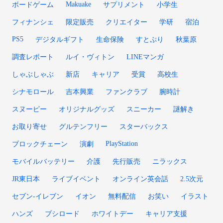
Makuake
ボードゲーム
サプリメント
小学生
フィナンシェ
限定販売
クリエイター
学研
宿泊
PS5
デジタルギフト
生命保険
すとぷり
秋葉原
調査レポート
ルイ・ヴィトン
LINEマンガ
しゃぶしゃぶ
新店
キャリア
受賞
高校生
シナモロール
吉本興業
ファンクラブ
腕時計
スヌーピー
オリジナルグッズ
スニーカー
謎解き
お取り寄せ
グルテンフリー
スターバックス
PlayStation
ブロックチェーン
演劇
モバイルバッテリー
介護
先行販売
ニラックス
JR東日本
ライブイベント
オンライン英会話
2.5次元
セブン-イレブン
イオン
無料配信
お笑い
イラスト
ハンズ
ブシロード
ホワイトデー
キャリア支援