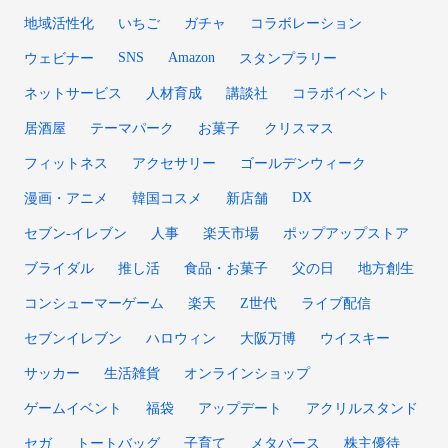
地域活性化
いちご
ガチャ
コラボレーション
SNS
Amazon
ウェビナー
スタンプラリー
ネットサービス
人材育成
講談社
コラボイベント
居酒屋
テーマパーク
お菓子
クリスマス
フィットネス
アクセサリー
ゴールデンウィーク
DX
漫画・アニメ
韓国コスメ
新店舗
セブン‐イレブン
人事
楽天市場
ポップアップストア
ブライダル
推し活
食品・お菓子
父の日
地方創生
コンシューマーゲーム
楽天
Z世代
ライブ配信
セブンイレブン
ハロウィン
大阪万博
ウイスキー
サッカー
生活雑貨
オンラインショップ
ゲームイベント
福袋
アップデート
アクリルスタンド
セガ
トートバッグ
子育て
メタバース
株主優待