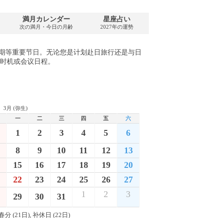
満月カレンダー
星座占い
PDFダウンロード
次の満月・今日の月齢
2027年の運勢
2027年・無料
年假期等重要节日。无论您是计划赴日旅行还是与日
时机或会议日程。
3月 (弥生)
一
二
三
四
五
六
1
2
3
4
5
6
8
9
10
11
12
13
15
16
17
18
19
20
22
23
24
25
26
27
1
2
3
29
30
31
春分 (21日), 补休日 (22日)