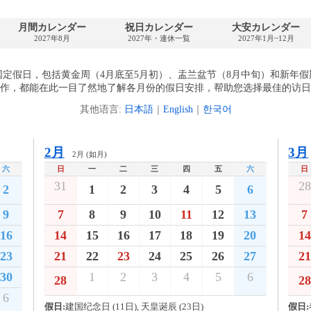
月間カレンダー
祝日カレンダー
大安カレンダー
2027年8月
2027年・連休一覧
2027年1月~12月
个国定假日，包括黄金周（4月底至5月初）、盂兰盆节（8月中旬）和新
作，都能在此一目了然地了解各月份的假日安排，帮助您选择最佳的访日
其他语言:
日本語
｜
English
｜
한국어
2月
3月
2月 (如月)
六
日
一
二
三
四
五
六
日
31
28
2
1
2
3
4
5
6
9
7
8
9
10
11
12
13
7
16
14
15
16
17
18
19
20
14
23
21
22
23
24
25
26
27
21
30
1
2
3
4
5
6
28
28
6
假日:
建国纪念日 (11日), 天皇诞辰 (23日)
假日: