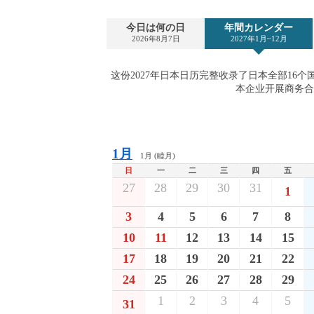
今日は何の日
年間カレンダー
2026年8月7日
2027年1月~12月
这份2027年日本日历完整收录了日本全部16
本企业开展商务合
1月
1月 (睦月)
日
一
二
三
四
五
27
28
29
30
31
1
3
4
5
6
7
8
10
11
12
13
14
15
17
18
19
20
21
22
24
25
26
27
28
29
1
2
3
4
5
31