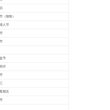
日
节（雏祭）
情人节
节
节
盆节
明月
节
三
星期五
节