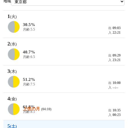
地域
1
(火)
30.5%
09:03
出
月齢:5.5
22:21
入
2
(水)
40.7%
09:29
出
月齢:6.5
23:21
入
3
(木)
51.2%
10:00
出
月齢:7.5
--:--
入
4
(金)
61.8%
上弦の月
(04:10)
10:35
出
月齢:8.5
00:23
入
5
(土)