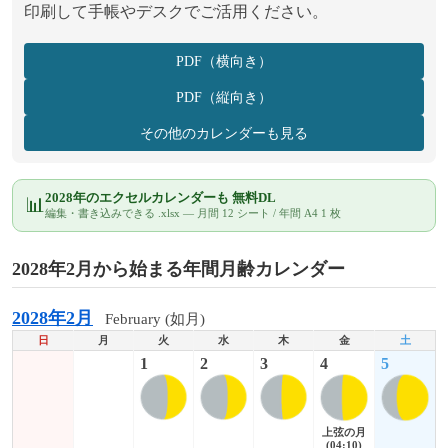
印刷して手帳やデスクでご活用ください。
PDF（横向き）
PDF（縦向き）
その他のカレンダーも見る
2028年のエクセルカレンダーも 無料DL
📊
編集・書き込みできる .xlsx — 月間 12 シート / 年間 A4 1 枚
2028年2月から始まる年間月齢カレンダー
2028年2月
February (如月)
日
月
火
水
木
金
土
1
2
3
4
5
上弦の月
(04:10)