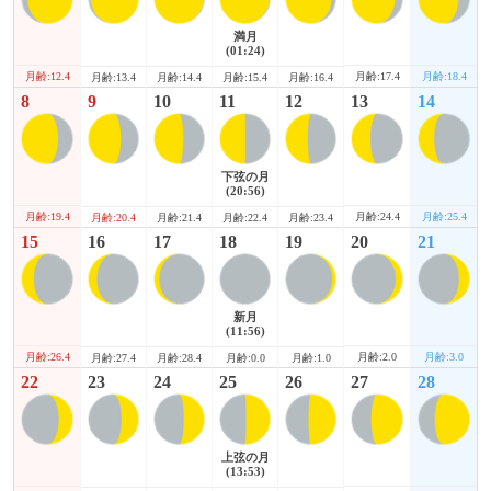
満月
(01:24)
月齢:12.4
月齢:17.4
月齢:18.4
月齢:13.4
月齢:14.4
月齢:15.4
月齢:16.4
8
9
10
11
12
13
14
下弦の月
(20:56)
月齢:19.4
月齢:24.4
月齢:25.4
月齢:20.4
月齢:21.4
月齢:22.4
月齢:23.4
15
16
17
18
19
20
21
新月
(11:56)
月齢:26.4
月齢:2.0
月齢:3.0
月齢:27.4
月齢:28.4
月齢:0.0
月齢:1.0
22
23
24
25
26
27
28
上弦の月
(13:53)