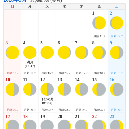
2028年9月
September (長月)
日
月
火
水
木
金
土
1
2
月齢:11.7
月齢:12.7
3
4
5
6
7
8
9
満月
(08:47)
月齢:13.7
月齢:18.7
月齢:19.7
月齢:14.7
月齢:15.7
月齢:16.7
月齢:17.7
10
11
12
13
14
15
16
下弦の月
(09:45)
月齢:20.7
月齢:25.7
月齢:26.7
月齢:21.7
月齢:22.7
月齢:23.7
月齢:24.7
17
18
19
20
21
22
23