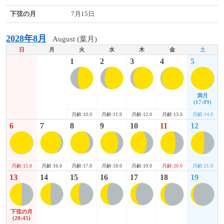
下弦の月
7月15日
2028年8月
August (葉月)
日
月
火
水
木
金
土
1
2
3
4
5
満月
(17:09)
月齢:13.0
月齢:14.0
月齢:10.0
月齢:11.0
月齢:12.0
6
7
8
9
10
11
12
月齢:15.0
月齢:20.0
月齢:21.0
月齢:16.0
月齢:17.0
月齢:18.0
月齢:19.0
13
14
15
16
17
18
19
下弦の月
(20:45)