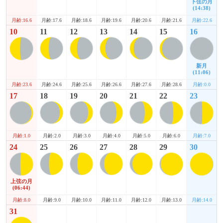
下弦の月
(14:38)
月齢:16.6
月齢:21.6
月齢:22.6
月齢:17.6
月齢:18.6
月齢:19.6
月齢:20.6
10
11
12
13
14
15
16
新月
(11:06)
月齢:23.6
月齢:28.6
月齢:0.0
月齢:24.6
月齢:25.6
月齢:26.6
月齢:27.6
17
18
19
20
21
22
23
月齢:1.0
月齢:6.0
月齢:7.0
月齢:2.0
月齢:3.0
月齢:4.0
月齢:5.0
24
25
26
27
28
29
30
上弦の月
(06:44)
月齢:8.0
月齢:13.0
月齢:14.0
月齢:9.0
月齢:10.0
月齢:11.0
月齢:12.0
31