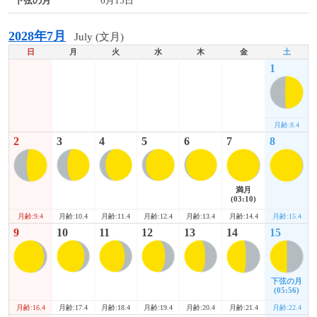
下弦の月
6月15日
2028年7月
July (文月)
日
月
火
水
木
金
土
1
月齢:8.4
2
3
4
5
6
7
8
満月
(03:10)
月齢:9.4
月齢:14.4
月齢:15.4
月齢:10.4
月齢:11.4
月齢:12.4
月齢:13.4
9
10
11
12
13
14
15
下弦の月
(05:56)
月齢:16.4
月齢:21.4
月齢:22.4
月齢:17.4
月齢:18.4
月齢:19.4
月齢:20.4