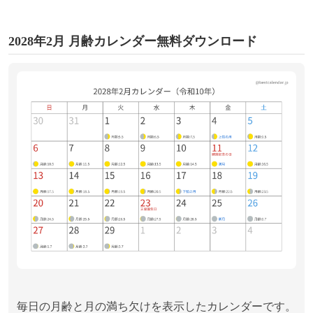
2028年2月 月齢カレンダー無料ダウンロード
毎日の月齢と月の満ち欠けを表示したカレンダーです。