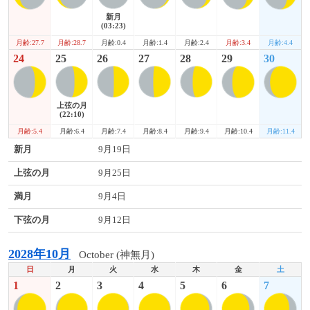
新月
(03:23)
月齢:27.7
月齢:3.4
月齢:4.4
月齢:28.7
月齢:0.4
月齢:1.4
月齢:2.4
24
25
26
27
28
29
30
上弦の月
(22:10)
月齢:5.4
月齢:10.4
月齢:11.4
月齢:6.4
月齢:7.4
月齢:8.4
月齢:9.4
新月
9月19日
上弦の月
9月25日
満月
9月4日
下弦の月
9月12日
2028年10月
October (神無月)
日
月
火
水
木
金
土
1
2
3
4
5
6
7