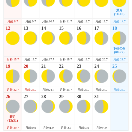
満月
(10:06)
月齢:8.7
月齢:13.7
月齢:14.7
月齢:9.7
月齢:10.7
月齢:11.7
月齢:12.7
12
13
14
15
16
17
18
下弦の月
(08:22)
月齢:15.7
月齢:20.7
月齢:21.7
月齢:16.7
月齢:17.7
月齢:18.7
月齢:19.7
19
20
21
22
23
24
25
月齢:22.7
月齢:27.7
月齢:28.7
月齢:23.7
月齢:24.7
月齢:25.7
月齢:26.7
26
27
28
29
30
31
新月
(13:31)
月齢:29.7
月齢:4.9
月齢:0.9
月齢:1.9
月齢:2.9
月齢:3.9