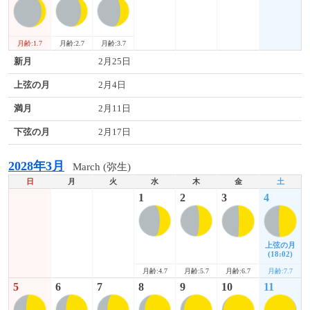
月齢:1.7
月齢:2.7
月齢:3.7
新月
2月25日
上弦の月
2月4日
満月
2月11日
下弦の月
2月17日
2028年3月
March (弥生)
日
月
火
水
木
金
土
1
2
3
4
上弦の月
(18:02)
月齢:6.7
月齢:7.7
月齢:4.7
月齢:5.7
5
6
7
8
9
10
11