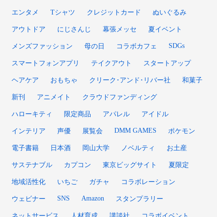
エンタメ
Tシャツ
クレジットカード
ぬいぐるみ
アウトドア
にじさんじ
幕張メッセ
夏イベント
SDGs
メンズファッション
母の日
コラボカフェ
スマートフォンアプリ
テイクアウト
スタートアップ
ヘアケア
おもちゃ
クリーク･アンド･リバー社
和菓子
新刊
アニメイト
クラウドファンディング
ハローキティ
限定商品
アパレル
アイドル
DMM GAMES
インテリア
声優
展覧会
ポケモン
電子書籍
日本酒
岡山大学
ノベルティ
お土産
サステナブル
カプコン
東京ビッグサイト
夏限定
地域活性化
いちご
ガチャ
コラボレーション
SNS
Amazon
ウェビナー
スタンプラリー
ネットサービス
人材育成
講談社
コラボイベント