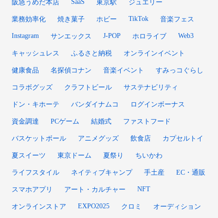
SaaS
阪急うめだ本店
東京駅
ジュエリー
TikTok
業務効率化
焼き菓子
ホビー
音楽フェス
Instagram
J-POP
Web3
サンエックス
ホロライブ
キャッシュレス
ふるさと納税
オンラインイベント
健康食品
名探偵コナン
音楽イベント
すみっコぐらし
コラボグッズ
クラフトビール
サステナビリティ
ドン・キホーテ
バンダイナムコ
ログインボーナス
資金調達
PCゲーム
結婚式
ファストフード
バスケットボール
アニメグッズ
飲食店
カプセルトイ
夏スイーツ
東京ドーム
夏祭り
ちいかわ
ライフスタイル
ネイティブキャンプ
手土産
EC・通販
NFT
スマホアプリ
アート・カルチャー
EXPO2025
オンラインストア
クロミ
オーディション