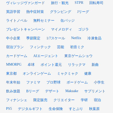
STPR
ヴィレッジヴァンガード
旅行・観光
回転寿司
英語学習
熱中症対策
グランピング
Jリーグ
ライトノベル
無料セミナー
缶バッジ
プレゼントキャンペーン
マイメロディ
ゴジラ
Netflix
中小企業
季節限定
1/7スケール
冷凍食品
宿泊プラン
フィンテック
芸能
初音ミク
カードゲーム
AIエージェント
東京ゲームショウ
MMORPG
卓球
ポイント還元
リラックマ
新曲
東京都
オンラインゲーム
ミャクミャク
健康
年末年始
ファミマ
プロ野球
ボードゲーム
小学生
Makuake
飲み放題
Bリーグ
デザート
サプリメント
フィナンシェ
限定販売
クリエイター
学研
宿泊
PS5
デジタルギフト
生命保険
すとぷり
秋葉原