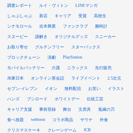
調査レポート
ルイ・ヴィトン
LINEマンガ
しゃぶしゃぶ
新店
キャリア
受賞
高校生
シナモロール
吉本興業
ファンクラブ
腕時計
スヌーピー
謎解き
オリジナルグッズ
スニーカー
お取り寄せ
グルテンフリー
スターバックス
PlayStation
ブロックチェーン
演劇
モバイルバッテリー
介護
ニラックス
先行販売
JR東日本
オンライン英会話
ライブイベント
2.5次元
セブン-イレブン
イオン
無料配信
お笑い
イラスト
ハンズ
ブシロード
ホワイトデー
伝統工芸
キャリア支援
事前登録
舞台
文房具
鬼滅の刃
webtoon
食べ放題
コラボ商品
サウナ
外食
JCB
クリスマスケーキ
クレーンゲーム