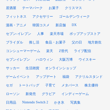
居酒屋
テーマパーク
お菓子
クリスマス
フィットネス
アクセサリー
ゴールデンウィーク
DX
漫画・アニメ
韓国コスメ
新店舗
セブン‐イレブン
人事
楽天市場
ポップアップストア
ブライダル
推し活
食品・お菓子
父の日
地方創生
コンシューマーゲーム
楽天
Z世代
ライブ配信
セブンイレブン
ハロウィン
大阪万博
ウイスキー
サッカー
生活雑貨
オンラインショップ
ゲームイベント
アップデート
福袋
アクリルスタンド
セガ
トートバッグ
子育て
メタバース
株主優待
ローソン
新発売
グラビア
インディーゲーム
Nintendo Switch 2
日用品
かき氷
写真集