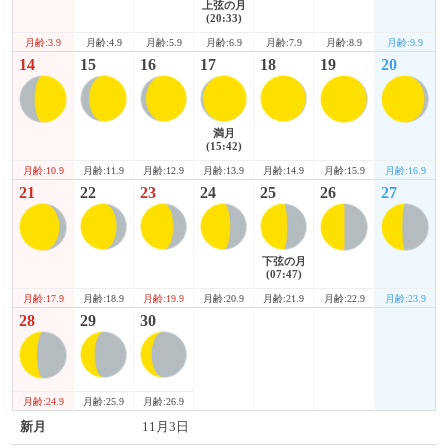
上弦の月
(20:33)
月齢:3.9
月齢:8.9
月齢:9.9
月齢:4.9
月齢:5.9
月齢:6.9
月齢:7.9
14
15
16
17
18
19
20
満月
(15:42)
月齢:10.9
月齢:15.9
月齢:16.9
月齢:11.9
月齢:12.9
月齢:13.9
月齢:14.9
21
22
23
24
25
26
27
下弦の月
(07:47)
月齢:17.9
月齢:22.9
月齢:23.9
月齢:18.9
月齢:19.9
月齢:20.9
月齢:21.9
28
29
30
月齢:24.9
月齢:25.9
月齢:26.9
新月
11月3日