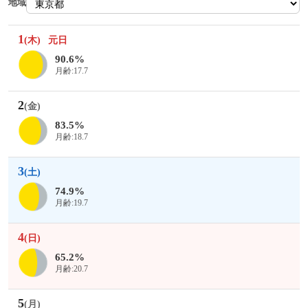
地域
1
(木)
元日
90.6%
月齢:17.7
2
(金)
83.5%
月齢:18.7
3
(土)
74.9%
月齢:19.7
4
(日)
65.2%
月齢:20.7
5
(月)