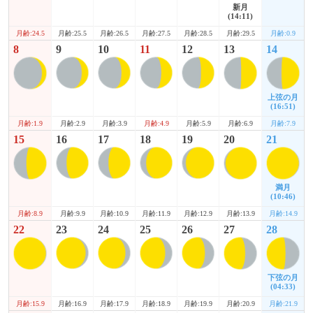
新月
(14:11)
月齢:24.5
月齢:29.5
月齢:0.9
月齢:25.5
月齢:26.5
月齢:27.5
月齢:28.5
8
9
10
11
12
13
14
上弦の月
(16:51)
月齢:1.9
月齢:6.9
月齢:7.9
月齢:2.9
月齢:3.9
月齢:4.9
月齢:5.9
15
16
17
18
19
20
21
満月
(10:46)
月齢:8.9
月齢:13.9
月齢:14.9
月齢:9.9
月齢:10.9
月齢:11.9
月齢:12.9
22
23
24
25
26
27
28
下弦の月
(04:33)
月齢:15.9
月齢:20.9
月齢:21.9
月齢:16.9
月齢:17.9
月齢:18.9
月齢:19.9