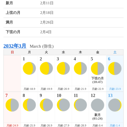
新月
2月11日
上弦の月
2月18日
満月
2月26日
下弦の月
2月4日
2032年3月
March (弥生)
日
月
火
水
木
金
土
1
2
3
4
5
6
下弦の月
(10:47)
月齢:22.9
月齢:23.9
月齢:18.9
月齢:19.9
月齢:20.9
月齢:21.9
7
8
9
10
11
12
13
新月
(01:24)
月齢:24.9
月齢:0.4
月齢:1.4
月齢:25.9
月齢:26.9
月齢:27.9
月齢:28.9