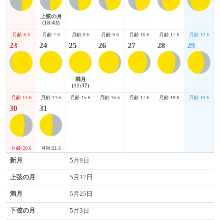
上弦の月
(18:43)
月齢:6.6
月齢:11.6
月齢:12.6
月齢:7.6
月齢:8.6
月齢:9.6
月齢:10.6
23
24
25
26
27
28
29
満月
(11:37)
月齢:13.6
月齢:18.6
月齢:19.6
月齢:14.6
月齢:15.6
月齢:16.6
月齢:17.6
30
31
月齢:20.6
月齢:21.6
新月
5月9日
上弦の月
5月17日
満月
5月25日
下弦の月
5月3日