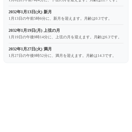
2032年1月13日(火) 新月
1月13日の午前5時6分に、新月を迎えます。月齢は0.3です。
2032年1月19日(月) 上弦の月
1月19日の午後9時14分に、上弦の月を迎えます。月齢は6.3です。
2032年1月27日(火) 満月
1月27日の午後9時52分に、満月を迎えます。月齢は14.3です。