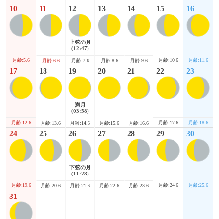
10
11
12
13
14
15
16
上弦の月
(12:47)
月齢:5.6
月齢:10.6
月齢:11.6
月齢:6.6
月齢:7.6
月齢:8.6
月齢:9.6
17
18
19
20
21
22
23
満月
(03:58)
月齢:12.6
月齢:17.6
月齢:18.6
月齢:13.6
月齢:14.6
月齢:15.6
月齢:16.6
24
25
26
27
28
29
30
下弦の月
(11:28)
月齢:19.6
月齢:24.6
月齢:25.6
月齢:20.6
月齢:21.6
月齢:22.6
月齢:23.6
31