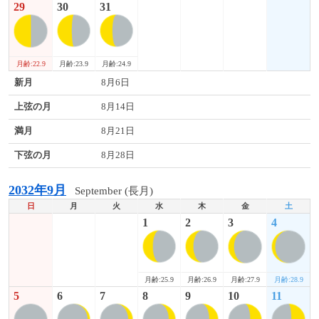
29
30
31
月齢:22.9
月齢:23.9
月齢:24.9
新月
8月6日
上弦の月
8月14日
満月
8月21日
下弦の月
8月28日
2032年9月
September (長月)
日
月
火
水
木
金
土
1
2
3
4
月齢:27.9
月齢:28.9
月齢:25.9
月齢:26.9
5
6
7
8
9
10
11