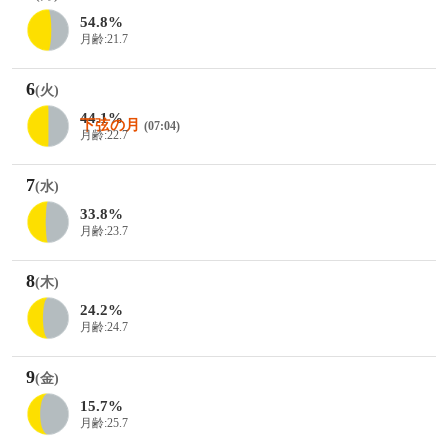
54.8%
月齢:21.7
6
(火)
44.1%
下弦の月
(07:04)
月齢:22.7
7
(水)
33.8%
月齢:23.7
8
(木)
24.2%
月齢:24.7
9
(金)
15.7%
月齢:25.7