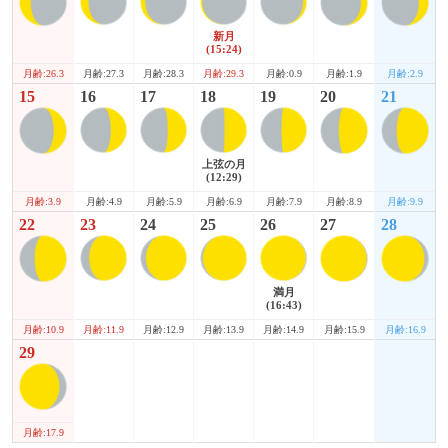
新月
(15:24)
月齢:26.3
月齢:1.9
月齢:2.9
月齢:27.3
月齢:28.3
月齢:29.3
月齢:0.9
15
16
17
18
19
20
21
上弦の月
(12:29)
月齢:3.9
月齢:8.9
月齢:9.9
月齢:4.9
月齢:5.9
月齢:6.9
月齢:7.9
22
23
24
25
26
27
28
満月
(16:43)
月齢:10.9
月齢:15.9
月齢:16.9
月齢:11.9
月齢:12.9
月齢:13.9
月齢:14.9
29
月齢:17.9