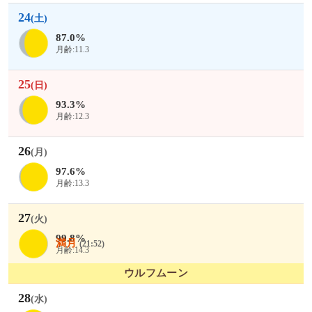
24
(土)
87.0%
月齢:11.3
25
(日)
93.3%
月齢:12.3
26
(月)
97.6%
月齢:13.3
27
(火)
99.8%
満月
(21:52)
月齢:14.3
ウルフムーン
28
(水)