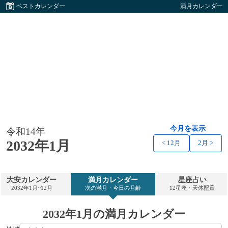
ベストカレンダー
満月カレンダー
今月を表示
令和14年
2032年1月
< 12月
2月 >
大安カレンダー
満月カレンダー
星座占い
2032年1月~12月
次の満月・今日の月齢
12星座・天体配置
2032年1月の満月カレンダー