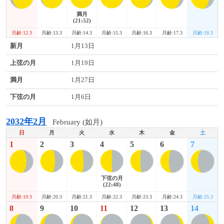
満月
(21:52)
月齢:12.3
月齢:17.3
月齢:18.3
月齢:13.3
月齢:14.3
月齢:15.3
月齢:16.3
新月
1月13日
上弦の月
1月19日
満月
1月27日
下弦の月
1月6日
2032年2月
February (如月)
日
月
火
水
木
金
土
1
2
3
4
5
6
7
下弦の月
(22:48)
月齢:19.3
月齢:24.3
月齢:25.3
月齢:20.3
月齢:21.3
月齢:22.3
月齢:23.3
8
9
10
11
12
13
14