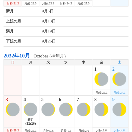
月齢:21.3
月齢:22.3
月齢:23.3
月齢:24.3
月齢:25.3
新月
9月5日
上弦の月
9月13日
満月
9月19日
下弦の月
9月26日
2032年10月
October (神無月)
日
月
火
水
木
金
土
1
2
月齢:26.3
月齢:27.3
3
4
5
6
7
8
9
新月
(22:26)
月齢:28.3
月齢:3.6
月齢:4.6
月齢:29.3
月齢:0.6
月齢:1.6
月齢:2.6