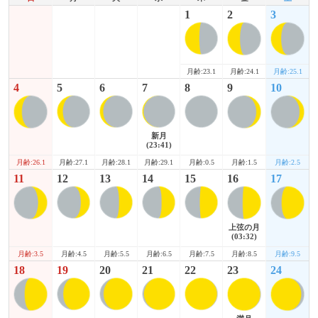
1
2
3
月齢:24.1
月齢:25.1
月齢:23.1
4
5
6
7
8
9
10
新月
(23:41)
月齢:26.1
月齢:1.5
月齢:2.5
月齢:27.1
月齢:28.1
月齢:29.1
月齢:0.5
11
12
13
14
15
16
17
上弦の月
(03:32)
月齢:3.5
月齢:8.5
月齢:9.5
月齢:4.5
月齢:5.5
月齢:6.5
月齢:7.5
18
19
20
21
22
23
24