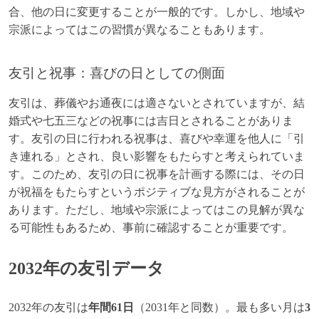
合、他の日に変更することが一般的です。しかし、地域や
宗派によってはこの習慣が異なることもあります。
友引と祝事：喜びの日としての側面
友引は、葬儀やお通夜には適さないとされていますが、結
婚式や七五三などの祝事には吉日とされることがありま
す。友引の日に行われる祝事は、喜びや幸運を他人に「引
き連れる」とされ、良い影響をもたらすと考えられていま
す。このため、友引の日に祝事を計画する際には、その日
が祝福をもたらすというポジティブな見方がされることが
あります。ただし、地域や宗派によってはこの見解が異な
る可能性もあるため、事前に確認することが重要です。
2032年の友引データ
2032年の友引は
年間61日
（2031年と同数）。最も多い月は
3