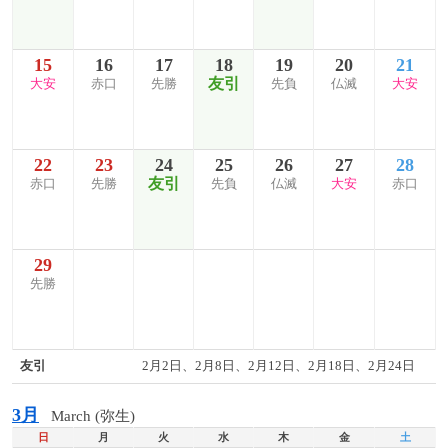
15
16
17
18
19
20
21
友引
大安
赤口
先勝
先負
仏滅
大安
22
23
24
25
26
27
28
友引
赤口
先勝
先負
仏滅
大安
赤口
29
先勝
友引
2月2日、2月8日、2月12日、2月18日、2月24日
3月
March (弥生)
日
月
火
水
木
金
土