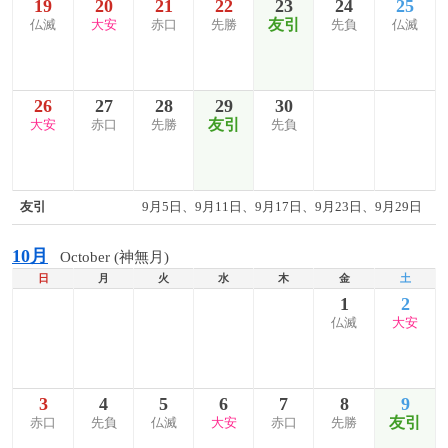
19
20
21
22
23
24
25
友引
仏滅
大安
赤口
先勝
先負
仏滅
26
27
28
29
30
友引
大安
赤口
先勝
先負
友引
9月5日、9月11日、9月17日、9月23日、9月29日
10月
October (神無月)
日
月
火
水
木
金
土
1
2
仏滅
大安
3
4
5
6
7
8
9
友引
赤口
先負
仏滅
大安
赤口
先勝