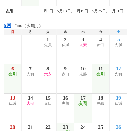
友引
5月3日、5月13日、5月19日、5月25日、5月31日
6月
June (水無月)
日
月
火
水
木
金
土
1
2
3
4
5
先負
仏滅
大安
赤口
先勝
6
7
8
9
10
11
12
友引
友引
先負
大安
赤口
先勝
先負
13
14
15
16
17
18
19
友引
仏滅
大安
赤口
先勝
先負
仏滅
20
21
22
23
24
25
26