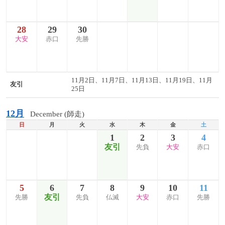
28
29
30
大安
赤口
先勝
11月2日、11月7日、11月13日、11月19日、11月
友引
25日
12月
December (師走)
日
月
火
水
木
金
土
1
2
3
4
友引
先負
大安
赤口
5
6
7
8
9
10
11
友引
先勝
先負
仏滅
大安
赤口
先勝