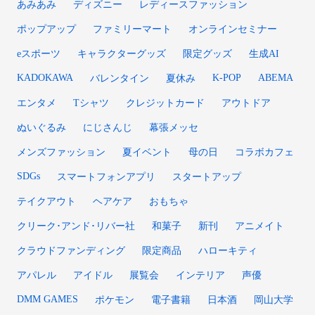
あみあみ
ディズニー
レディースファッション
ポップアップ
ファミリーマート
オンラインセミナー
eスポーツ
キャラクターグッズ
限定グッズ
生成AI
KADOKAWA
K-POP
ABEMA
バレンタイン
夏休み
エンタメ
Tシャツ
クレジットカード
アウトドア
ぬいぐるみ
にじさんじ
幕張メッセ
メンズファッション
夏イベント
母の日
コラボカフェ
SDGs
スマートフォンアプリ
スタートアップ
テイクアウト
ヘアケア
おもちゃ
クリーク･アンド･リバー社
和菓子
新刊
アニメイト
クラウドファンディング
限定商品
ハローキティ
アパレル
アイドル
展覧会
インテリア
声優
DMM GAMES
ポケモン
電子書籍
日本酒
岡山大学