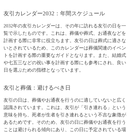
友引カレンダー2032：年間スケジュール
2032年の友引カレンダーは、その年に訪れる友引の日を一
覧で示したものです。これは、葬儀や葬式、お通夜などを
計画する際に非常に役立ちます。友引の日は葬式に適さな
いとされているため、このカレンダーは葬儀関連のイベン
トを計画する際の重要なガイドとなります。また、結婚式
や七五三などの祝い事を計画する際にも参考にされ、良い
日を選ぶための指標となっています。
友引と葬儀：避けるべき日
友引の日は、葬儀やお通夜を行うのに適していないと広く
認識されています。これは、友引が「引き連れる」という
意味を持ち、死者が生者を引き連れるという不吉な象徴が
あるためです。そのため、友引の日に葬儀やお通夜を行う
ことは避けられる傾向にあり、この日に予定されている場