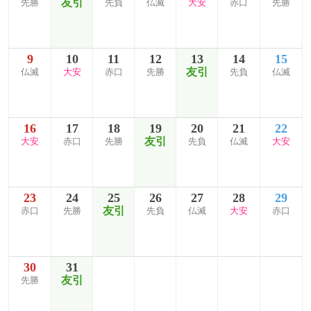
友引
先勝
先負
仏滅
大安
赤口
先勝
9
10
11
12
13
14
15
友引
仏滅
大安
赤口
先勝
先負
仏滅
16
17
18
19
20
21
22
友引
大安
赤口
先勝
先負
仏滅
大安
23
24
25
26
27
28
29
友引
赤口
先勝
先負
仏滅
大安
赤口
30
31
友引
先勝