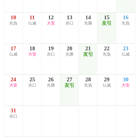
10
11
12
13
14
15
16
友引
先負
仏滅
大安
赤口
先勝
先負
17
18
19
20
21
22
23
友引
仏滅
大安
赤口
先勝
先負
仏滅
24
25
26
27
28
29
30
友引
大安
赤口
先勝
先負
仏滅
大安
31
赤口