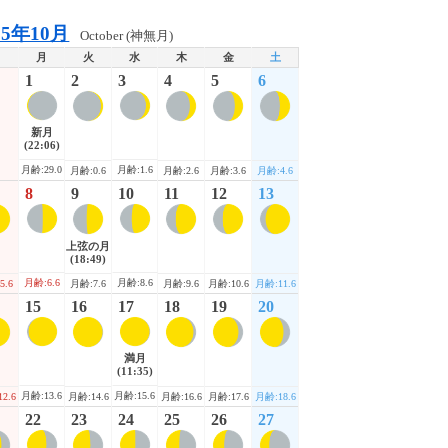
35年10月
October (神無月)
日
月
火
水
木
金
土
1
2
3
4
5
6
新月
(22:06)
月齢:29.0
月齢:1.6
月齢:0.6
月齢:2.6
月齢:3.6
月齢:4.6
8
9
10
11
12
13
上弦の月
(18:49)
月齢:6.6
月齢:8.6
5.6
月齢:7.6
月齢:9.6
月齢:10.6
月齢:11.6
15
16
17
18
19
20
満月
(11:35)
月齢:13.6
月齢:15.6
2.6
月齢:14.6
月齢:16.6
月齢:17.6
月齢:18.6
22
23
24
25
26
27