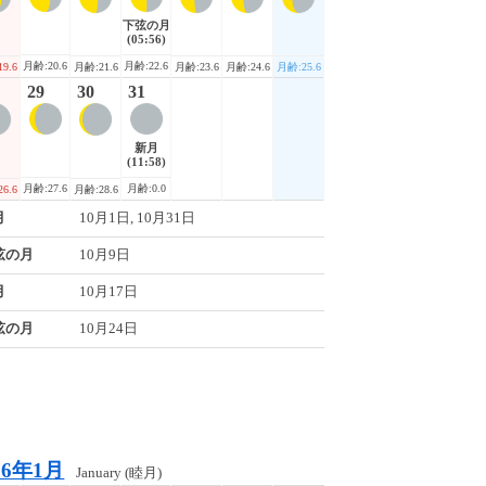
下弦の月
(05:56)
月齢:20.6
月齢:22.6
9.6
月齢:21.6
月齢:23.6
月齢:24.6
月齢:25.6
29
30
31
新月
(11:58)
月齢:27.6
月齢:0.0
6.6
月齢:28.6
月
10月1日, 10月31日
弦の月
10月9日
月
10月17日
弦の月
10月24日
36年1月
January (睦月)