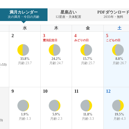
満月カレンダー
星座占い
PDFダウンロー
次の満月・今日の月齢
12星座・天体配置
2035年・無料
水
木
金
土
2
3
4
5
憲法記念日
みどりの日
こどもの日
33.8%
24.2%
15.7%
8.8%
月齢:23.7
月齢:24.7
月齢:25.7
月齢:26.7
1:53)
7
9
10
11
12
1.9%
5.9%
11.8%
19.5%
月齢:1.3
月齢:2.3
月齢:3.3
月齢:4.3
3)