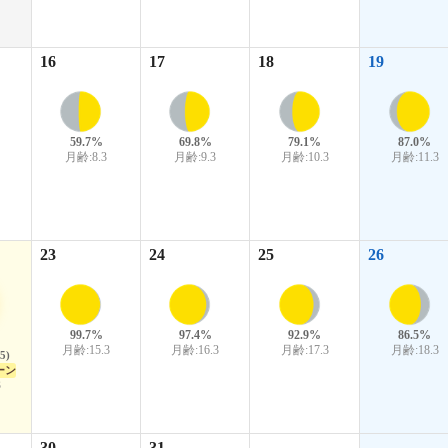
16
17
18
19
59.7%
69.8%
79.1%
87.0%
月齢:8.3
月齢:9.3
月齢:10.3
月齢:11.3
23
24
25
26
99.7%
97.4%
92.9%
86.5%
月齢:15.3
月齢:16.3
月齢:17.3
月齢:18.3
5)
ーン
3
30
31