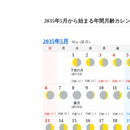
2035年5月から始まる年間月齢カレ
2035年5月
May (皐月)
日
月
火
水
木
金
1
2
3
4
5
下弦の月
(01:53)
月齢:23.7
月齢:22.7
月齢:24.7
月齢:25.7
月齢
6
7
8
9
10
11
1
新月
(05:03)
月齢:28.7
月齢:1.3
月齢:27.7
月齢:0.3
月齢:2.3
月齢:3.3
月齢
13
14
15
16
17
18
1