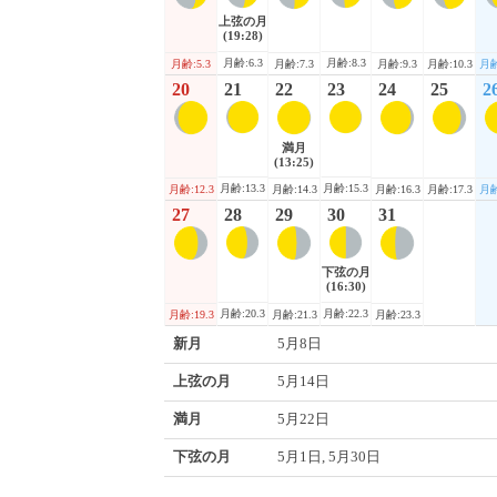
上弦の月
(19:28)
月齢:6.3
月齢:8.3
月齢:5.3
月齢:7.3
月齢:9.3
月齢:10.3
月齢
20
21
22
23
24
25
2
満月
(13:25)
月齢:13.3
月齢:15.3
月齢:12.3
月齢:14.3
月齢:16.3
月齢:17.3
月齢
27
28
29
30
31
下弦の月
(16:30)
月齢:20.3
月齢:22.3
月齢:19.3
月齢:21.3
月齢:23.3
新月
5月8日
上弦の月
5月14日
満月
5月22日
下弦の月
5月1日, 5月30日