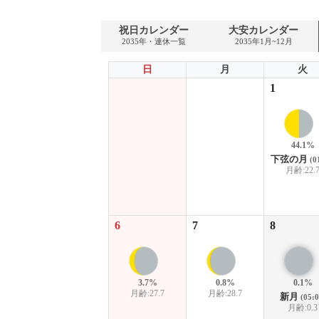
月間カレンダー
祝日カレンダー
大安カレンダー
2035年5月
2035年・連休一覧
2035年1月~12月
日
月
火
1
44.1%
下弦の月
(0
月齢:22.
6
7
8
3.7%
0.8%
0.1%
月齢:27.7
月齢:28.7
新月
(05:0
月齢:0.3