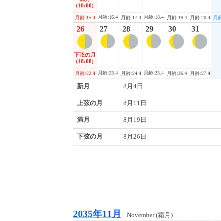
(10:00)
月齢:16.4
月齢:18.4
月齢:15.4
月齢:17.4
月齢:19.4
月齢:20.4
月齢
26
27
28
29
30
31
下弦の月
(18:08)
月齢:23.4
月齢:25.4
月齢:22.4
月齢:24.4
月齢:26.4
月齢:27.4
新月
8月4日
上弦の月
8月11日
満月
8月19日
下弦の月
8月26日
2035年11月
November (霜月)