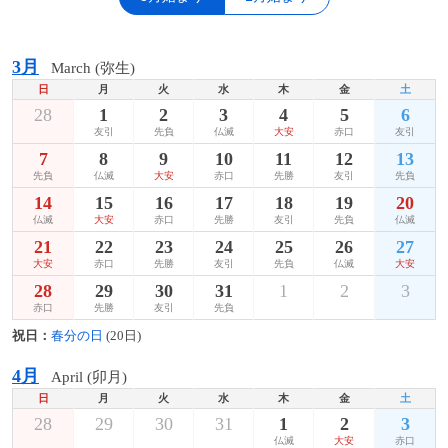
3月
March (弥生)
日
月
火
水
木
金
土
28
1
2
3
4
5
6
友引
先負
仏滅
大安
赤口
友引
7
8
9
10
11
12
13
先負
仏滅
大安
赤口
先勝
友引
先負
14
15
16
17
18
19
20
仏滅
大安
赤口
先勝
友引
先負
仏滅
21
22
23
24
25
26
27
大安
赤口
先勝
友引
先負
仏滅
大安
28
29
30
31
1
2
3
赤口
先勝
友引
先負
祝日：
春分の日
(20日)
4月
April (卯月)
日
月
火
水
木
金
土
28
29
30
31
1
2
3
仏滅
大安
赤口