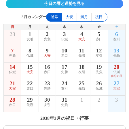
今日の暦と運勢を見る
3月カレンダー
通常
大安
満月
祝日
日
月
火
水
木
金
土
28
1
2
3
4
5
6
友引
先負
仏滅
大安
赤口
友引
7
8
9
10
11
12
13
先負
仏滅
大安
赤口
先勝
友引
先負
14
15
16
17
18
19
20
仏滅
大安
赤口
先勝
友引
先負
仏滅
春分の日
21
22
23
24
25
26
27
大安
赤口
先勝
友引
先負
仏滅
大安
28
29
30
31
1
2
3
赤口
先勝
友引
先負
2038年3月の祝日・行事