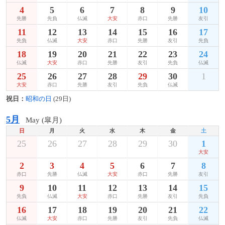
4
5
6
7
8
9
10
先勝
先負
仏滅
大安
赤口
先勝
友引
11
12
13
14
15
16
17
先負
仏滅
大安
赤口
先勝
友引
先負
18
19
20
21
22
23
24
仏滅
大安
赤口
先勝
友引
先負
仏滅
25
26
27
28
29
30
1
大安
赤口
先勝
友引
先負
仏滅
祝日：
昭和の日
(29日)
5月
May (皐月)
日
月
火
水
木
金
土
25
26
27
28
29
30
1
大安
2
3
4
5
6
7
8
赤口
先勝
仏滅
大安
赤口
先勝
友引
9
10
11
12
13
14
15
先負
仏滅
大安
赤口
先勝
友引
先負
16
17
18
19
20
21
22
仏滅
大安
赤口
先勝
友引
先負
仏滅