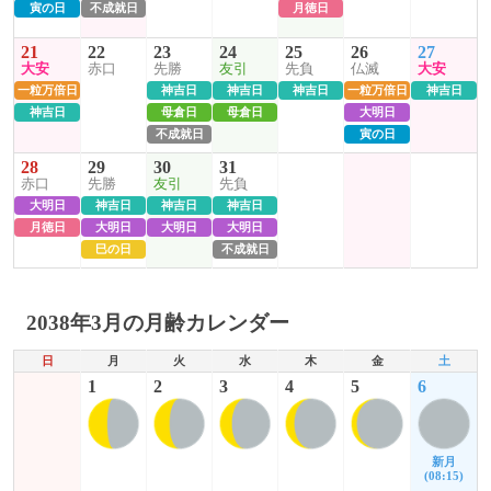
寅の日
不成就日
月徳日
21
22
23
24
25
26
27
大安
赤口
先勝
友引
先負
仏滅
大安
一粒万倍日
神吉日
神吉日
神吉日
一粒万倍日
神吉日
神吉日
母倉日
母倉日
大明日
不成就日
寅の日
28
29
30
31
赤口
先勝
友引
先負
大明日
神吉日
神吉日
神吉日
月徳日
大明日
大明日
大明日
巳の日
不成就日
2038年3月の月齢カレンダー
日
月
火
水
木
金
土
1
2
3
4
5
6
新月
(08:15)