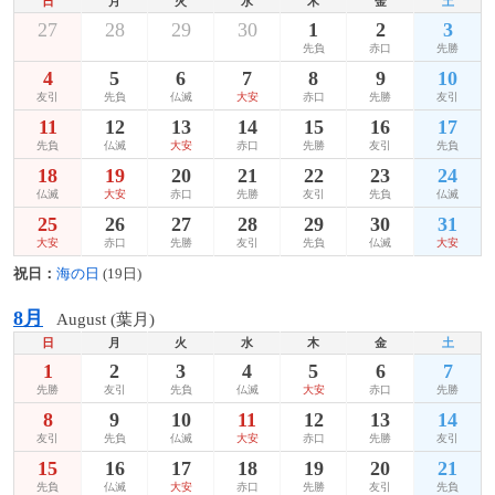
日
月
火
水
木
金
土
27
28
29
30
1
2
3
先負
赤口
先勝
4
5
6
7
8
9
10
友引
先負
仏滅
大安
赤口
先勝
友引
11
12
13
14
15
16
17
先負
仏滅
大安
赤口
先勝
友引
先負
18
19
20
21
22
23
24
仏滅
大安
赤口
先勝
友引
先負
仏滅
25
26
27
28
29
30
31
大安
赤口
先勝
友引
先負
仏滅
大安
祝日：
海の日
(19日)
8月
August (葉月)
日
月
火
水
木
金
土
1
2
3
4
5
6
7
先勝
友引
先負
仏滅
大安
赤口
先勝
8
9
10
11
12
13
14
友引
先負
仏滅
大安
赤口
先勝
友引
15
16
17
18
19
20
21
先負
仏滅
大安
赤口
先勝
友引
先負