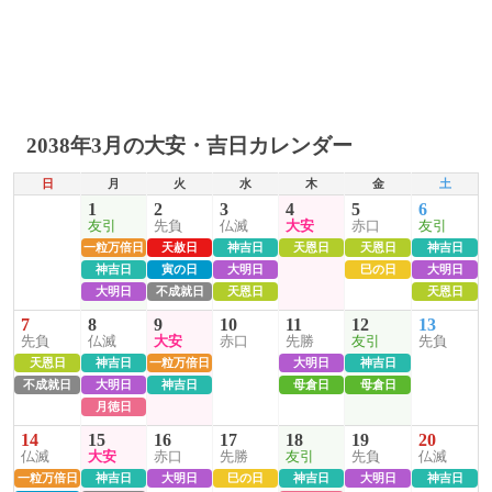
2038年3月の大安・吉日カレンダー
日
月
火
水
木
金
土
1
2
3
4
5
6
友引
先負
仏滅
大安
赤口
友引
一粒万倍日
天赦日
神吉日
天恩日
天恩日
神吉日
神吉日
寅の日
大明日
巳の日
大明日
大明日
不成就日
天恩日
天恩日
7
8
9
10
11
12
13
先負
仏滅
大安
赤口
先勝
友引
先負
天恩日
神吉日
一粒万倍日
大明日
神吉日
不成就日
大明日
神吉日
母倉日
母倉日
月徳日
14
15
16
17
18
19
20
仏滅
大安
赤口
先勝
友引
先負
仏滅
一粒万倍日
神吉日
大明日
巳の日
神吉日
大明日
神吉日