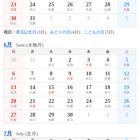
23
24
25
26
27
28
29
大安
赤口
先勝
友引
先負
仏滅
大安
30
31
1
2
3
4
5
赤口
先勝
祝日：
憲法記念日
(3日)、
みどりの日
(4日)、
こどもの日
(5日)
6月
June (水無月)
日
月
火
水
木
金
土
30
31
1
2
3
4
5
友引
先負
大安
赤口
先勝
6
7
8
9
10
11
12
友引
先負
仏滅
大安
赤口
先勝
友引
13
14
15
16
17
18
19
先負
仏滅
大安
赤口
先勝
友引
先負
20
21
22
23
24
25
26
仏滅
大安
赤口
先勝
友引
先負
仏滅
27
28
29
30
1
2
3
大安
赤口
先勝
友引
7月
July (文月)