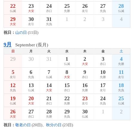
22
23
24
25
26
27
28
仏滅
大安
赤口
先勝
友引
先負
仏滅
29
30
31
1
2
3
4
大安
友引
先負
祝日：
山の日
(11日)
9月
September (長月)
日
月
火
水
木
金
土
29
30
31
1
2
3
4
仏滅
大安
赤口
先勝
5
6
7
8
9
10
11
友引
先負
仏滅
大安
赤口
先勝
友引
12
13
14
15
16
17
18
先負
仏滅
大安
赤口
先勝
友引
先負
19
20
21
22
23
24
25
仏滅
大安
赤口
先勝
友引
先負
仏滅
26
27
28
29
30
1
2
大安
赤口
先勝
先負
仏滅
祝日：
敬老の日
(20日)、
秋分の日
(23日)