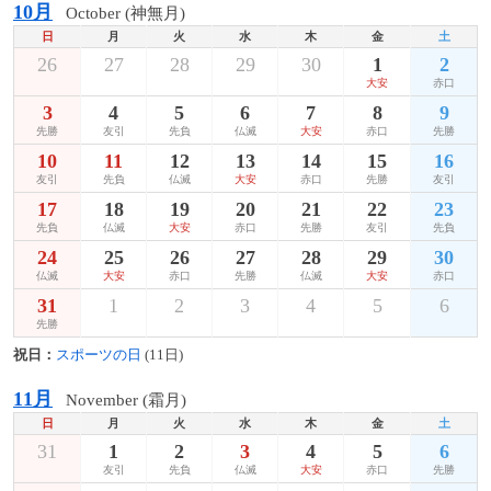
10月
October (神無月)
日
月
火
水
木
金
土
26
27
28
29
30
1
2
大安
赤口
3
4
5
6
7
8
9
先勝
友引
先負
仏滅
大安
赤口
先勝
10
11
12
13
14
15
16
友引
先負
仏滅
大安
赤口
先勝
友引
17
18
19
20
21
22
23
先負
仏滅
大安
赤口
先勝
友引
先負
24
25
26
27
28
29
30
仏滅
大安
赤口
先勝
仏滅
大安
赤口
31
1
2
3
4
5
6
先勝
祝日：
スポーツの日
(11日)
11月
November (霜月)
日
月
火
水
木
金
土
31
1
2
3
4
5
6
友引
先負
仏滅
大安
赤口
先勝