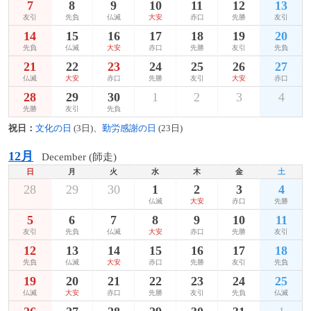
7
8
9
10
11
12
13
友引
先負
仏滅
大安
赤口
先勝
友引
14
15
16
17
18
19
20
先負
仏滅
大安
赤口
先勝
友引
先負
21
22
23
24
25
26
27
仏滅
大安
赤口
先勝
友引
大安
赤口
28
29
30
1
2
3
4
先勝
友引
先負
祝日：
文化の日
(3日)、
勤労感謝の日
(23日)
12月
December (師走)
日
月
火
水
木
金
土
28
29
30
1
2
3
4
仏滅
大安
赤口
先勝
5
6
7
8
9
10
11
友引
先負
仏滅
大安
赤口
先勝
友引
12
13
14
15
16
17
18
先負
仏滅
大安
赤口
先勝
友引
先負
19
20
21
22
23
24
25
仏滅
大安
赤口
先勝
友引
先負
仏滅