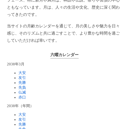
フェーズ、特に新月や満月は、神話や伝説、祭りや習慣の中心
ともなっています。月は、人々の生活や文化、歴史に深く関わ
ってきたのです。
当サイトの月齢カレンダーを通じて、月の美しさや魅力を日々
感じ、そのリズムと共に過ごすことで、より豊かな時間を過ご
していただければ幸いです。
六曜カレンダー
2038年3月
大安
友引
先勝
先負
仏滅
赤口
2038年（年間）
大安
友引
先勝