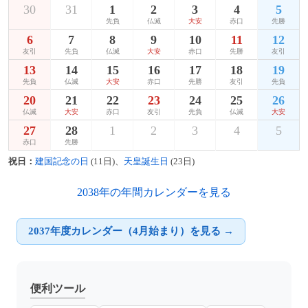
30
31
1
2
3
4
5
先負
仏滅
大安
赤口
先勝
6
7
8
9
10
11
12
友引
先負
仏滅
大安
赤口
先勝
友引
13
14
15
16
17
18
19
先負
仏滅
大安
赤口
先勝
友引
先負
20
21
22
23
24
25
26
仏滅
大安
赤口
友引
先負
仏滅
大安
27
28
1
2
3
4
5
赤口
先勝
祝日：
建国記念の日
(11日)、
天皇誕生日
(23日)
2038年の年間カレンダーを見る
2037年度カレンダー（4月始まり）を見る →
便利ツール