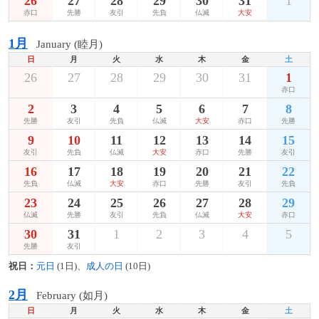
26
27
28
29
30
31
1
赤口
先勝
友引
先負
仏滅
大安
1月
January (睦月)
日
月
火
水
木
金
土
26
27
28
29
30
31
1
赤口
2
3
4
5
6
7
8
先勝
友引
先負
仏滅
大安
赤口
先勝
9
10
11
12
13
14
15
友引
先負
仏滅
大安
赤口
先勝
友引
16
17
18
19
20
21
22
先負
仏滅
大安
赤口
先勝
友引
先負
23
24
25
26
27
28
29
仏滅
先勝
友引
先負
仏滅
大安
赤口
30
31
1
2
3
4
5
先勝
友引
祝日：
元日
(1日)、
成人の日
(10日)
2月
February (如月)
日
月
火
水
木
金
土