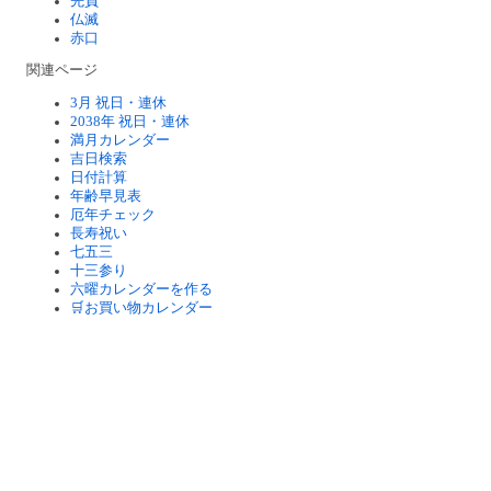
先負
仏滅
赤口
関連ページ
3月 祝日・連休
2038年 祝日・連休
満月カレンダー
吉日検索
日付計算
年齢早見表
厄年チェック
長寿祝い
七五三
十三参り
六曜カレンダーを作る
🛒お買い物カレンダー