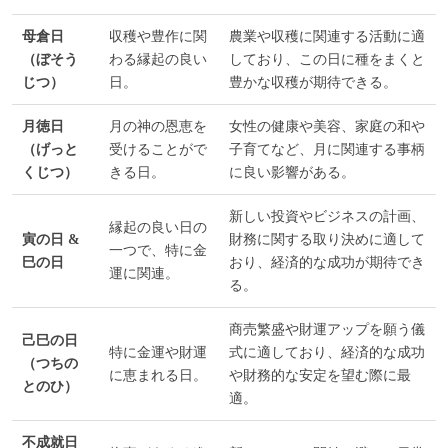
母倉日
収穫や豊作に関
農業や収穫に関連する活動に適
（ぼそう
わる縁起の良い
しており、この日に種をまくと
じつ）
日。
豊かな収穫が期待できる。
月徳日
月の神の恩恵を
女性の健康や美容、家庭の和や
（げっと
受けることがで
子育てなど、月に関連する事柄
くじつ）
きる日。
に良い影響がある。
新しい投資やビジネスの計画、
縁起の良い日の
寅の日 &
財務に関する取り決めに適して
一つで、特に金
巳の日
おり、経済的な成功が期待でき
運に関連。
る。
商売繁盛や財運アップを願う儀
己巳の日
特に金運や財運
式に適しており、経済的な成功
（つちの
に恵まれる日。
や財務的な安定を望む際に最
とのひ）
適。
不成就日