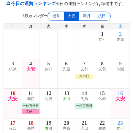
🔮
今日の運勢ランキング
今日の運勢ランキングは準備中です。
7月カレンダー
通常
大安
満月
祝日
日
月
火
水
木
金
土
1
2
友引
先負
3
4
5
6
7
8
9
大安
仏滅
赤口
先勝
友引
先負
仏滅
寅の日
10
11
12
13
14
15
16
大安
大安
赤口
先勝
友引
先負
仏滅
一粒万倍日
一粒万倍日
天赦日
17
18
19
20
21
22
23
赤口
先勝
友引
先負
赤口
先勝
友引