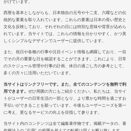
がけています。
西暦を基本としながらも、日本独自の元号や十二支、六曜などの伝
統的な要素を取り入れています。これらの要素は日本の長い歴史と
文化を反映しており、それぞれの日には特別な意味や背景が込めら
れています。当サイトでは、これらの情報を分かりやすく、かつ美
しくシンプルなデザインでユーザーに提供しています。
また、祝日や各種の行事や注目イベント情報も網羅しており、一目
でその月の重要な日を確認することができます。これにより、日常
のスケジュール管理や行事の計画、休日の過ごし方の参考として、
多くの方々に活用いただいています。
当サイトはリンクフリーです。また、全てのコンテンツを無料で利
用できます。
ぜひ周囲の方にもご紹介ください。私たちは、当サイ
トがユーザーの日常生活の一部となり、より豊かな時間を過ごすお
手伝いができることを願っています。今後もユーザーニーズを第一
に考え、更なるサービスの向上を目指して参ります。
当サイト内のコンテンツは全て編集著作物です。掲載データの、著
作権法上の "引用" の範囲を超えての転載は固くお断り致します。