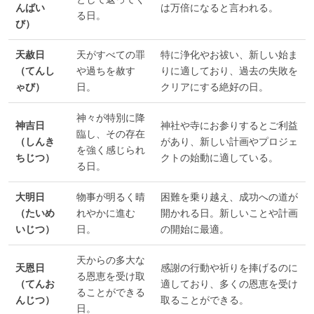
んばい
は万倍になると言われる。
る日。
び）
天赦日
天がすべての罪
特に浄化やお祓い、新しい始ま
（てんし
や過ちを赦す
りに適しており、過去の失敗を
ゃび）
日。
クリアにする絶好の日。
神々が特別に降
神吉日
神社や寺にお参りするとご利益
臨し、その存在
（しんき
があり、新しい計画やプロジェ
を強く感じられ
ちじつ）
クトの始動に適している。
る日。
大明日
物事が明るく晴
困難を乗り越え、成功への道が
（たいめ
れやかに進む
開かれる日。新しいことや計画
いじつ）
日。
の開始に最適。
天からの多大な
天恩日
感謝の行動や祈りを捧げるのに
る恩恵を受け取
（てんお
適しており、多くの恩恵を受け
ることができる
んじつ）
取ることができる。
日。