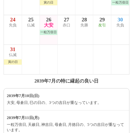
寅の日
一粒万倍日
24
25
26
27
28
29
30
大安
先負
仏滅
赤口
先勝
友引
先負
一粒万倍日
31
仏滅
寅の日
2039年7月の特に縁起の良い日
2039年7月10日(日)
大安, 母倉日, 巳の日の、3つの吉日が重なっています。
2039年7月11日(月)
一粒万倍日, 天赦日, 神吉日, 母倉日, 月徳日の、5つの吉日が重なって
います。