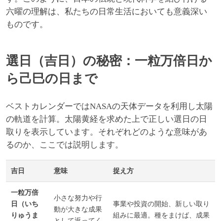
六曜の理解は、私たちの日常生活においても意義深い
ものです。
選日（吉日）の秘密：一粒万倍日か
ら己巳の日まで
ベストカレンダーではNASAの天体データを利用し太陽
の軌道を計算。太陽黄経を求めた上で正しい選日の日
取りを表示しています。それぞれどのような意味があ
るのか、ここでは説明します。
吉日
意味
捉え方
一粒万倍
小さな努力や行
日（いち
事業や投資の開始、新しい取り
動が大きな成果
りゅうま
組みに最適。種をまけば、成果
として返ってく