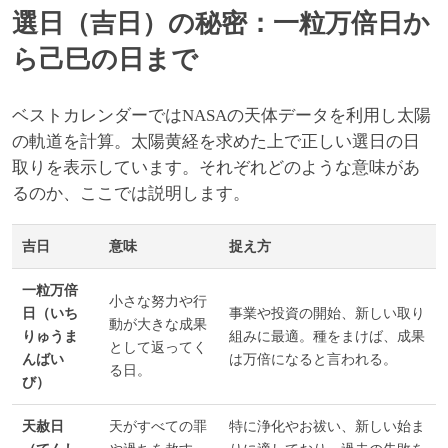
選日（吉日）の秘密：一粒万倍日か
ら己巳の日まで
ベストカレンダーではNASAの天体データを利用し太陽
の軌道を計算。太陽黄経を求めた上で正しい選日の日
取りを表示しています。それぞれどのような意味があ
るのか、ここでは説明します。
吉日
意味
捉え方
一粒万倍
小さな努力や行
日（いち
事業や投資の開始、新しい取り
動が大きな成果
りゅうま
組みに最適。種をまけば、成果
として返ってく
んばい
は万倍になると言われる。
る日。
び）
天赦日
天がすべての罪
特に浄化やお祓い、新しい始ま