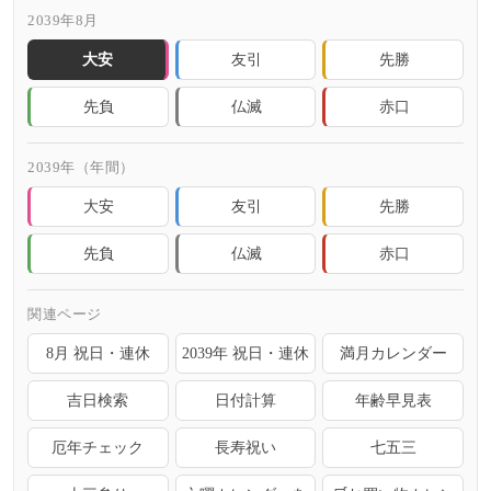
2039年8月
大安
友引
先勝
先負
仏滅
赤口
2039年（年間）
大安
友引
先勝
先負
仏滅
赤口
関連ページ
8月 祝日・連休
2039年 祝日・連休
満月カレンダー
吉日検索
日付計算
年齢早見表
厄年チェック
長寿祝い
七五三