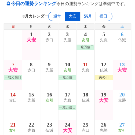
🔮
今日の運勢ランキング
今日の運勢ランキングは準備中です。
8月カレンダー
通常
大安
満月
祝日
日
月
火
水
木
金
土
1
2
3
4
5
6
大安
赤口
先勝
友引
先負
仏滅
一粒万倍日
7
8
9
10
11
12
13
大安
大安
赤口
先勝
友引
先負
仏滅
一粒万倍日
一粒万倍日
寅の日
14
15
16
17
18
19
20
大安
赤口
先勝
友引
先負
仏滅
先勝
一粒万倍日
21
22
23
24
25
26
27
大安
友引
先負
仏滅
赤口
先勝
友引