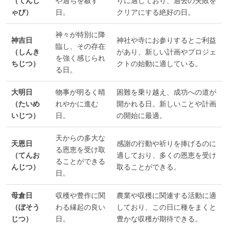
（てんし
や過ちを赦す
りに適しており、過去の失敗を
ゃび）
日。
クリアにする絶好の日。
神々が特別に降
神吉日
神社や寺にお参りするとご利益
臨し、その存在
（しんき
があり、新しい計画やプロジェ
を強く感じられ
ちじつ）
クトの始動に適している。
る日。
大明日
物事が明るく晴
困難を乗り越え、成功への道が
（たいめ
れやかに進む
開かれる日。新しいことや計画
いじつ）
日。
の開始に最適。
天からの多大な
天恩日
感謝の行動や祈りを捧げるのに
る恩恵を受け取
（てんお
適しており、多くの恩恵を受け
ることができる
んじつ）
取ることができる。
日。
母倉日
収穫や豊作に関
農業や収穫に関連する活動に適
（ぼそう
わる縁起の良い
しており、この日に種をまくと
じつ）
日。
豊かな収穫が期待できる。