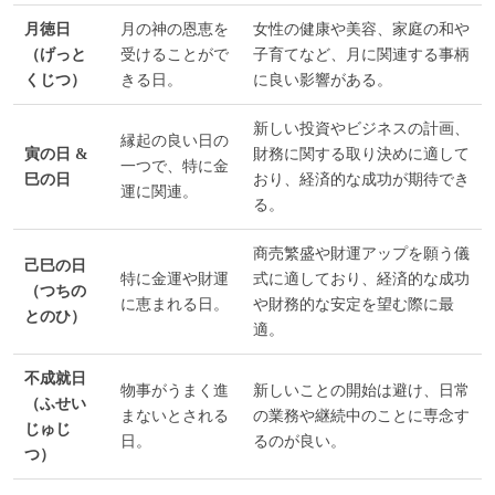
月徳日
月の神の恩恵を
女性の健康や美容、家庭の和や
（げっと
受けることがで
子育てなど、月に関連する事柄
くじつ）
きる日。
に良い影響がある。
新しい投資やビジネスの計画、
縁起の良い日の
寅の日 &
財務に関する取り決めに適して
一つで、特に金
巳の日
おり、経済的な成功が期待でき
運に関連。
る。
商売繁盛や財運アップを願う儀
己巳の日
特に金運や財運
式に適しており、経済的な成功
（つちの
に恵まれる日。
や財務的な安定を望む際に最
とのひ）
適。
不成就日
物事がうまく進
新しいことの開始は避け、日常
（ふせい
まないとされる
の業務や継続中のことに専念す
じゅじ
日。
るのが良い。
つ）