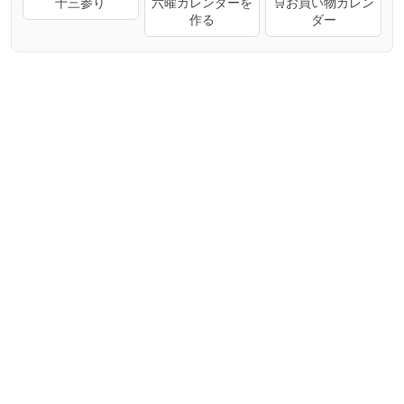
十三参り
六曜カレンダーを
🛒お買い物カレン
作る
ダー