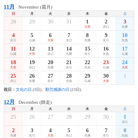
11月
November (霜月)
日
月
火
水
木
金
土
28
29
30
31
1
2
3
大安
赤口
先勝
4
5
6
7
8
9
10
友引
仏滅
大安
赤口
先勝
友引
先負
11
12
13
14
15
16
17
仏滅
大安
赤口
先勝
友引
先負
仏滅
18
19
20
21
22
23
24
大安
赤口
先勝
友引
先負
仏滅
大安
25
26
27
28
29
30
1
赤口
先勝
友引
先負
仏滅
大安
祝日：
文化の日
(3日)、
勤労感謝の日
(23日)
12月
December (師走)
日
月
火
水
木
金
土
25
26
27
28
29
30
1
赤口
2
3
4
5
6
7
8
先勝
友引
大安
赤口
先勝
友引
先負