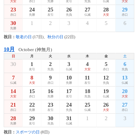
大安
赤口
先勝
友引
先負
仏滅
大安
23
24
25
26
27
28
29
赤口
先勝
友引
先負
仏滅
大安
赤口
30
1
2
3
4
5
6
先勝
祝日：
敬老の日
(17日)、
秋分の日
(22日)
10月
October (神無月)
日
月
火
水
木
金
土
30
1
2
3
4
5
6
友引
先負
仏滅
大安
赤口
先負
7
8
9
10
11
12
13
仏滅
大安
赤口
先勝
友引
先負
仏滅
14
15
16
17
18
19
20
大安
赤口
先勝
友引
先負
仏滅
大安
21
22
23
24
25
26
27
赤口
先勝
友引
先負
仏滅
大安
赤口
28
29
30
31
1
2
3
先勝
友引
先負
仏滅
祝日：
スポーツの日
(8日)