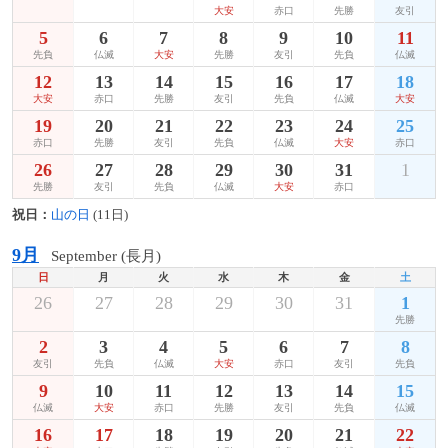
大安
赤口
先勝
友引
5
6
7
8
9
10
11
先負
仏滅
大安
先勝
友引
先負
仏滅
12
13
14
15
16
17
18
大安
赤口
先勝
友引
先負
仏滅
大安
19
20
21
22
23
24
25
赤口
先勝
友引
先負
仏滅
大安
赤口
26
27
28
29
30
31
1
先勝
友引
先負
仏滅
大安
赤口
祝日：
山の日
(11日)
9月
September (長月)
日
月
火
水
木
金
土
26
27
28
29
30
31
1
先勝
2
3
4
5
6
7
8
友引
先負
仏滅
大安
赤口
友引
先負
9
10
11
12
13
14
15
仏滅
大安
赤口
先勝
友引
先負
仏滅
16
17
18
19
20
21
22