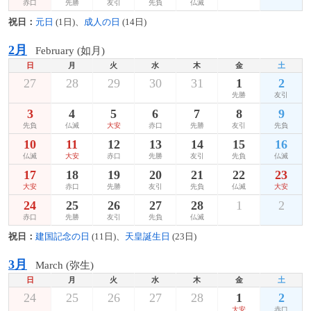
赤口
先勝
友引
先負
仏滅
祝日：
元日
(1日)、
成人の日
(14日)
2月
February (如月)
日
月
火
水
木
金
土
27
28
29
30
31
1
2
先勝
友引
3
4
5
6
7
8
9
先負
仏滅
大安
赤口
先勝
友引
先負
10
11
12
13
14
15
16
仏滅
大安
赤口
先勝
友引
先負
仏滅
17
18
19
20
21
22
23
大安
赤口
先勝
友引
先負
仏滅
大安
24
25
26
27
28
1
2
赤口
先勝
友引
先負
仏滅
祝日：
建国記念の日
(11日)、
天皇誕生日
(23日)
3月
March (弥生)
日
月
火
水
木
金
土
24
25
26
27
28
1
2
大安
赤口