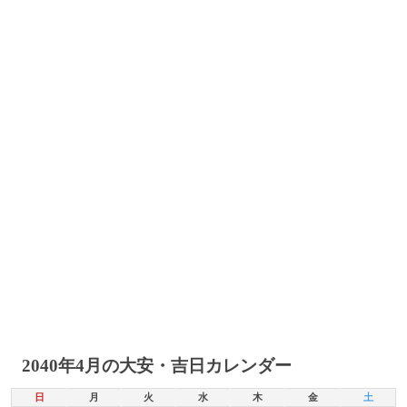
2040年4月の大安・吉日カレンダー
日
月
火
水
木
金
土