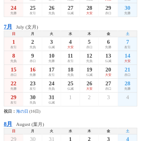
24
25
26
27
28
29
30
先勝
友引
先負
仏滅
大安
赤口
先勝
7月
July (文月)
日
月
火
水
木
金
土
1
2
3
4
5
6
7
友引
先負
仏滅
大安
赤口
先勝
友引
8
9
10
11
12
13
14
先負
赤口
先勝
友引
先負
仏滅
大安
15
16
17
18
19
20
21
赤口
先勝
友引
先負
仏滅
大安
赤口
22
23
24
25
26
27
28
先勝
友引
先負
仏滅
大安
赤口
先勝
29
30
31
1
2
3
4
友引
先負
仏滅
祝日：
海の日
(16日)
8月
August (葉月)
日
月
火
水
木
金
土
29
30
31
1
2
3
4