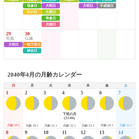
母倉日
大明日
大明日
不成就日
巳の日
天恩日
母倉日
月徳日
29
30
先負
仏滅
大明日
一粒万倍日
神吉日
2040年4月の月齢カレンダー
日
月
火
水
木
金
土
1
2
3
4
5
6
7
下弦の月
(23:06)
月齢:19.1
月齢:24.1
月齢:25.1
月齢:20.1
月齢:21.1
月齢:22.1
月齢:23.1
8
9
10
11
12
13
14