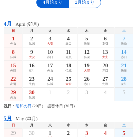
4月始まり
1月始まり
4月
April (卯月)
日
月
火
水
木
金
土
1
2
3
4
5
6
7
先負
仏滅
大安
赤口
先勝
友引
先負
8
9
10
11
12
13
14
仏滅
大安
赤口
先負
仏滅
大安
赤口
15
16
17
18
19
20
21
先勝
友引
先負
仏滅
大安
赤口
先勝
22
23
24
25
26
27
28
友引
先負
仏滅
大安
赤口
先勝
友引
29
30
1
2
3
4
5
先負
仏滅
祝日：
昭和の日
(29日)、振替休日 (30日)
5月
May (皐月)
日
月
火
水
木
金
土
29
30
1
2
3
4
5