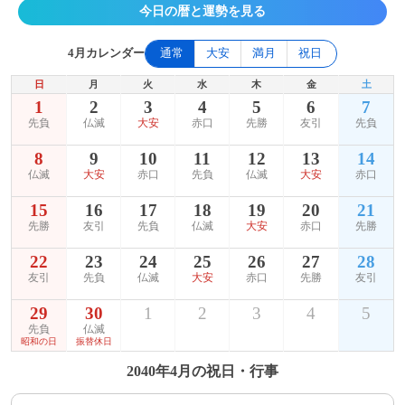
今日の暦と運勢を見る
4月カレンダー
通常
大安
満月
祝日
日
月
火
水
木
金
土
1
2
3
4
5
6
7
先負
仏滅
大安
赤口
先勝
友引
先負
8
9
10
11
12
13
14
仏滅
大安
赤口
先負
仏滅
大安
赤口
15
16
17
18
19
20
21
先勝
友引
先負
仏滅
大安
赤口
先勝
22
23
24
25
26
27
28
友引
先負
仏滅
大安
赤口
先勝
友引
29
30
1
2
3
4
5
先負
仏滅
昭和の日
振替休日
2040年4月の祝日・行事