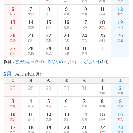
大安
赤口
先勝
友引
先負
6
7
8
9
10
11
12
仏滅
大安
赤口
先勝
友引
仏滅
大安
13
14
15
16
17
18
19
赤口
先勝
友引
先負
仏滅
大安
赤口
20
21
22
23
24
25
26
先勝
友引
先負
仏滅
大安
赤口
先勝
27
28
29
30
31
1
2
友引
先負
仏滅
大安
赤口
祝日：
憲法記念日
(3日)、
みどりの日
(4日)、
こどもの日
(5日)
6月
June (水無月)
日
月
火
水
木
金
土
27
28
29
30
31
1
2
先勝
友引
3
4
5
6
7
8
9
先負
仏滅
大安
赤口
先勝
友引
先負
10
11
12
13
14
15
16
大安
赤口
先勝
友引
先負
仏滅
大安
17
18
19
20
21
22
23
赤口
先勝
友引
先負
仏滅
大安
赤口