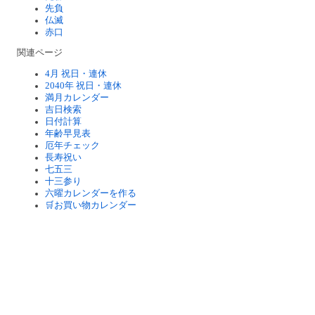
先負
仏滅
赤口
関連ページ
4月 祝日・連休
2040年 祝日・連休
満月カレンダー
吉日検索
日付計算
年齢早見表
厄年チェック
長寿祝い
七五三
十三参り
六曜カレンダーを作る
🛒お買い物カレンダー