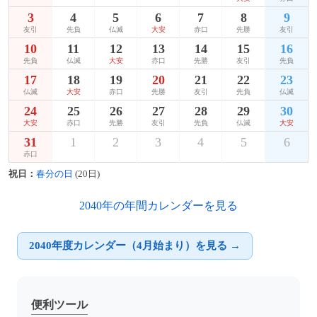
3
4
5
6
7
8
9
友引
先負
仏滅
大安
赤口
先勝
友引
10
11
12
13
14
15
16
先負
仏滅
大安
赤口
先勝
友引
先負
17
18
19
20
21
22
23
仏滅
大安
赤口
先勝
友引
先負
仏滅
24
25
26
27
28
29
30
大安
赤口
先勝
友引
先負
仏滅
大安
31
1
2
3
4
5
6
赤口
祝日：
春分の日
(20日)
2040年の年間カレンダーを見る
2040年度カレンダー（4月始まり）を見る →
便利ツール