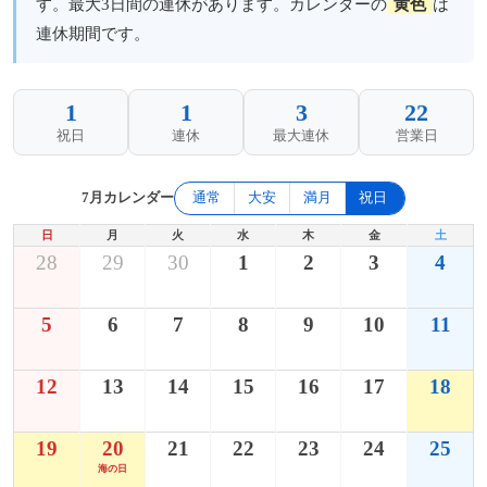
す。最大3日間の連休があります。カレンダーの
黄色
は
連休期間です。
1
1
3
22
祝日
連休
最大連休
営業日
7月カレンダー
通常
大安
満月
祝日
日
月
火
水
木
金
土
28
29
30
1
2
3
4
5
6
7
8
9
10
11
12
13
14
15
16
17
18
19
20
21
22
23
24
25
海の日