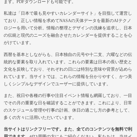
ます。PDFダウンロードも可能です。
私達は「日本で最も見やすいカレンダーサイト」を目指して運営し
ており、正しい情報を求めてNASAの天体データを最新のAIテクノ
ロジーを用いて分析。情報の整理とデザインの洗練を追求し、日本
の伝統と現代のニーズを融合させたカレンダーを提供することを心
がけています。
西暦を基本としながらも、日本独自の元号や十二支、六曜などの伝
統的な要素を取り入れています。これらの要素は日本の長い歴史と
文化を反映しており、それぞれの日には特別な意味や背景が込めら
れています。当サイトでは、これらの情報を分かりやすく、かつ美
しくシンプルなデザインでユーザーに提供しています。
また、祝日や各種の行事や注目イベント情報も網羅しており、一目
でその月の重要な日を確認することができます。これにより、日常
のスケジュール管理や行事の計画、休日の過ごし方の参考として、
多くの方々に活用いただいています。
当サイトはリンクフリーです。また、全てのコンテンツを無料で利
用できます。
ぜひ周囲の方にもご紹介ください。私たちは、当サイ