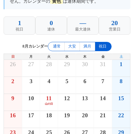
せん。カレンダーの
黄色
は連休期間です。
1
0
—
20
祝日
連休
最大連休
営業日
8月カレンダー
通常
大安
満月
祝日
日
月
火
水
木
金
土
26
27
28
29
30
31
1
2
3
4
5
6
7
8
9
10
11
12
13
14
15
山の日
16
17
18
19
20
21
22
23
24
25
26
27
28
29