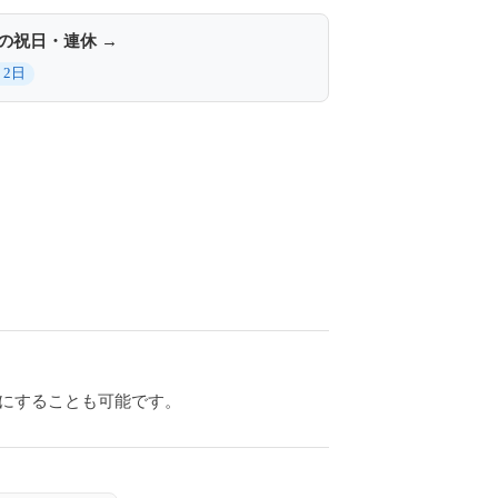
月の祝日・連休 →
 2日
連休にすることも可能です。