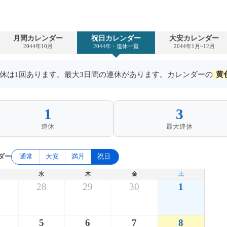
月間カレンダー
祝日カレンダー
大安カレンダー
2044年10月
2044年・連休一覧
2044年1月~12月
の連休は1回あります。最大3日間の連休があります。カレンダーの
黄
1
3
連休
最大連休
ダー
通常
大安
満月
祝日
水
木
金
土
7
28
29
30
1
5
6
7
8