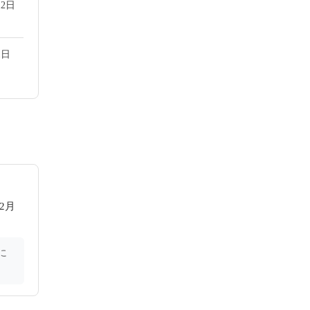
2日
1日
2月
に