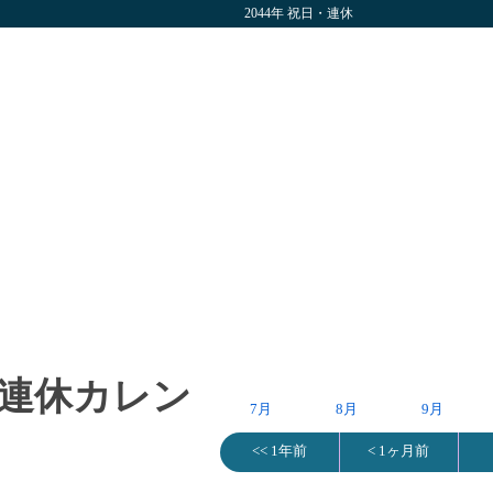
2044年 祝日・連休
日・連休カレン
7月
8月
9月
<< 1年前
< 1ヶ月前