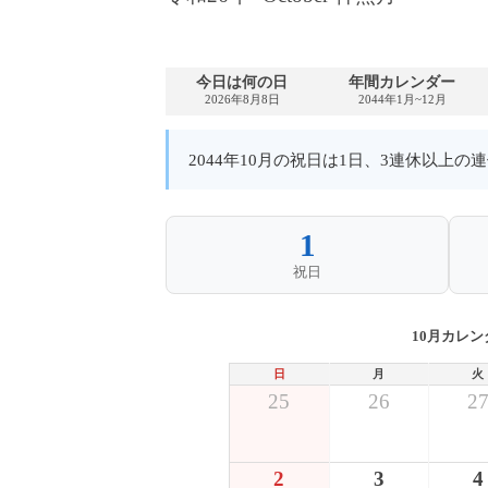
今日は何の日
年間カレンダー
2026年8月8日
2044年1月~12月
2044年10月の祝日は1日、3連休以上
1
祝日
10月カレン
日
月
火
25
26
2
2
3
4