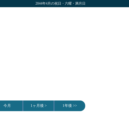
2044年4月の祝日・六曜・満月日
今月
1ヶ月後 >
1年後 >>