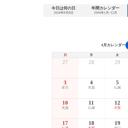
今日は何の日
年間カレンダー
2026年8月8日
2044年1月~12月
4月カレンダー
日
月
火
27
28
29
3
4
5
友引
先負
仏滅
10
11
12
先負
仏滅
大安
17
18
19