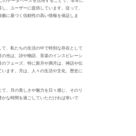
ます。このデータベースを活用することで、非常に
算し、ユーザーに提供しています。従って、
根拠に基づく信頼性の高い情報を保証しま
して、私たちの生活の中で特別な存在として
月の光は、詩や物語、音楽のインスピレーシ
月のフェーズ、特に新月や満月は、神話や伝
ています。月は、人々の生活や文化、歴史に
じて、月の美しさや魅力を日々感じ、そのリ
豊かな時間を過ごしていただければ幸いで