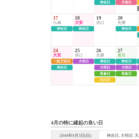
神吉日
月徳日
17
18
19
20
仏滅
大安
赤口
先勝
神吉日
神吉日
神吉日
24
25
26
27
大安
赤口
先勝
友引
一粒万倍日
大明日
神吉日
神吉日
神吉日
大明日
大明日
母倉日
母倉日
巳の日
4月の特に縁起の良い日
2044年4月3日(日)
神吉日, 大明日, 