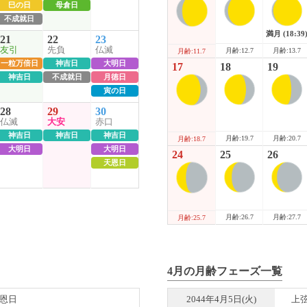
巳の日
母倉日
不成就日
満月
(18:39
21
22
23
友引
先負
仏滅
月齢:12.7
月齢:13.7
月齢:11.7
一粒万倍日
神吉日
大明日
17
18
19
神吉日
不成就日
月徳日
寅の日
28
29
30
仏滅
大安
赤口
神吉日
神吉日
神吉日
月齢:19.7
月齢:20.7
月齢:18.7
大明日
大明日
24
25
26
天恩日
月齢:26.7
月齢:27.7
月齢:25.7
4月の月齢フェーズ一覧
天恩日
2044年4月5日(火)
上