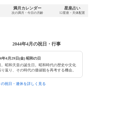
満月カレンダー
星座占い
PDFダウンロ
次の満月・今日の月齢
12星座・天体配置
2044年・無料
2044年4月の祝日・行事
44年4月29日(金) 昭和の日
日。昭和天皇の誕生日。昭和時代の歴史や文化
振り返り、その時代の価値観を再考する機会。
4月の祝日・連休を詳しく見る