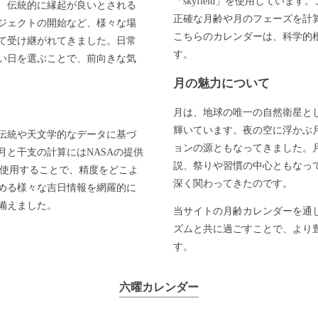
「skyfield」を使用してい
、伝統的に縁起が良いとされる
正確な月齢や月のフェーズを計
ジェクトの開始など、様々な場
こちらのカレンダーは、科学的
て受け継がれてきました。日常
す。
い日を選ぶことで、前向きな気
月の魅力について
月は、地球の唯一の自然衛星と
輝いています。夜の空に浮かぶ
伝統や天文学的なデータに基づ
ョンの源ともなってきました。
と干支の計算にはNASAの提供
説、祭りや習慣の中心ともなっ
」を使用することで、精度をどこよ
深く関わってきたのです。
める様々な吉日情報を網羅的に
備えました。
当サイトの月齢カレンダーを通
ズムと共に過ごすことで、より
す。
六曜カレンダー