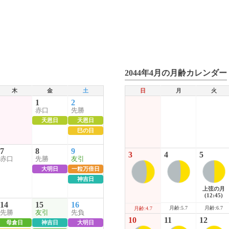
2044年4月の月齢カレンダー
木
金
土
日
月
火
1
2
赤口
先勝
天恩日
天恩日
巳の日
7
8
9
3
4
5
赤口
先勝
友引
大明日
一粒万倍日
神吉日
上弦の月
(12:45)
14
15
16
月齢:5.7
月齢:6.7
月齢:4.7
先勝
友引
先負
10
11
12
母倉日
神吉日
大明日