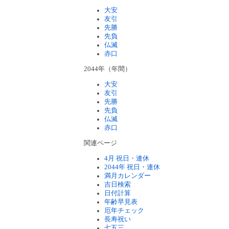
大安
友引
先勝
先負
仏滅
赤口
2044年（年間）
大安
友引
先勝
先負
仏滅
赤口
関連ページ
4月 祝日・連休
2044年 祝日・連休
満月カレンダー
吉日検索
日付計算
年齢早見表
厄年チェック
長寿祝い
七五三