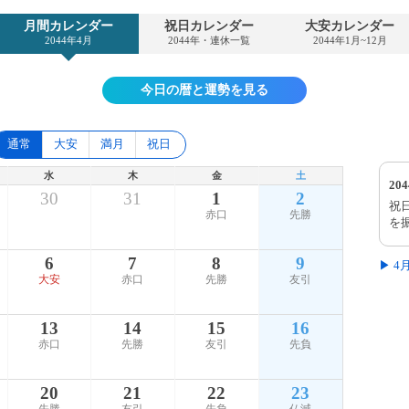
月間カレンダー
祝日カレンダー
大安カレンダー
2044年4月
2044年・連休一覧
2044年1月~12月
今日の暦と運勢を見る
通常
大安
満月
祝日
水
木
金
土
20
30
31
1
2
祝
赤口
先勝
を
6
7
8
9
▶ 
大安
赤口
先勝
友引
13
14
15
16
赤口
先勝
友引
先負
20
21
22
23