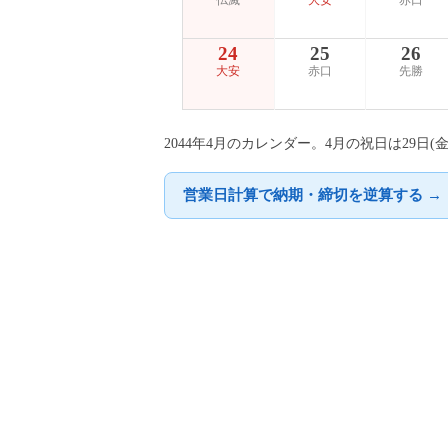
仏滅
大安
赤口
24
25
26
大安
赤口
先勝
2044年4月のカレンダー。4月の祝日は29
営業日計算で納期・締切を逆算する →