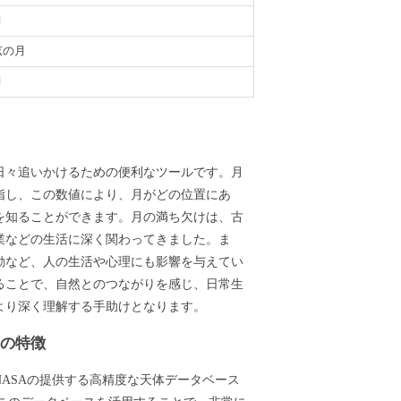
月
弦の月
月
義
日々追いかけるための便利なツールです。月
指し、この数値により、月がどの位置にあ
を知ることができます。月の満ち欠けは、古
業などの生活に深く関わってきました。ま
動など、人の生活や心理にも影響を与えてい
ることで、自然とのつながりを感じ、日常生
より深く理解する手助けとなります。
ーの特徴
ASAの提供する高精度な天体データベース