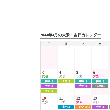
2044年4月の大安・吉日カレンダー
日
月
火
水
3
4
5
6
友引
先負
仏滅
大安
神吉日
天恩日
神吉日
神吉日
大明日
大明日
不成就日
天恩日
10
11
12
13
先負
仏滅
大安
赤口
寅の日
一粒万倍日
大明日