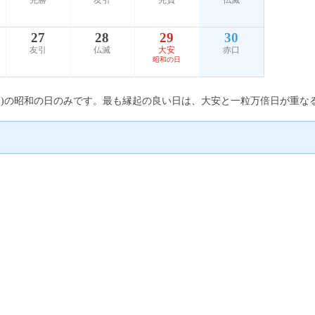
先勝
友引
先負
仏滅
27
28
29
30
友引
仏滅
大安
赤口
昭和の日
日(金)の昭和の日のみです。最も縁起の良い日は、大安と一粒万倍日が重なる