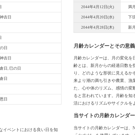
日
2044年4月12日(火)
満
 神吉日
2044年4月20日(水)
下
2044年4月28日(木)
新
日
月齢カレンダーとその意
寅の日
月齢カレンダーは、月の変化を
 神吉日
齢とは、新月からの経過日数を
母倉日, 巳の日
り、どのような形状に見えるか
母倉日
来より潮の満ち引きや農業、漁
た、心や体のリズム、感情の変
ると言われています。月齢を知
天恩日
活におけるリズムやサイクルを
当サイトの月齢カレンダ
当サイトの月齢カレンダーは、N
なイベントにおける良い日を知