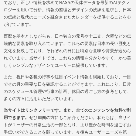
ており、正しい情報を求めてNASAの天体データを最新のAIテクノ
ロジーを用いて分析。情報の整理とデザインの洗練を追求し、日本
の伝統と現代のニーズを融合させたカレンダーを提供することを心
がけています。
西暦を基本としながらも、日本独自の元号や十二支、六曜などの伝
統的な要素を取り入れています。これらの要素は日本の長い歴史と
文化を反映しており、それぞれの日には特別な意味や背景が込めら
れています。当サイトでは、これらの情報を分かりやすく、かつ美
しくシンプルなデザインでユーザーに提供しています。
また、祝日や各種の行事や注目イベント情報も網羅しており、一目
でその月の重要な日を確認することができます。これにより、日常
のスケジュール管理や行事の計画、休日の過ごし方の参考として、
多くの方々に活用いただいています。
当サイトはリンクフリーです。また、全てのコンテンツを無料で利
用できます。
ぜひ周囲の方にもご紹介ください。私たちは、当サイ
トがユーザーの日常生活の一部となり、より豊かな時間を過ごすお
手伝いができることを願っています。今後もユーザーニーズを第一