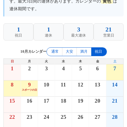
す。最大3日間の連休があります。カレンダーの
黄色
は
連休期間です。
1
1
3
21
祝日
連休
最大連休
営業日
10月カレンダー
通常
大安
満月
祝日
日
月
火
水
木
金
土
1
2
3
4
5
6
7
8
9
10
11
12
13
14
スポーツの日
15
16
17
18
19
20
21
22
23
24
25
26
27
28