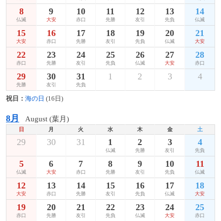
8
9
10
11
12
13
14
仏滅
大安
赤口
先勝
友引
先負
仏滅
15
16
17
18
19
20
21
大安
赤口
先勝
友引
先負
仏滅
大安
22
23
24
25
26
27
28
赤口
先勝
友引
先負
仏滅
大安
赤口
29
30
31
1
2
3
4
先勝
友引
先負
祝日：
海の日
(16日)
8月
August (葉月)
日
月
火
水
木
金
土
29
30
31
1
2
3
4
仏滅
先勝
友引
先負
5
6
7
8
9
10
11
仏滅
大安
赤口
先勝
友引
先負
仏滅
12
13
14
15
16
17
18
大安
赤口
先勝
友引
先負
仏滅
大安
19
20
21
22
23
24
25
赤口
先勝
友引
先負
仏滅
大安
赤口