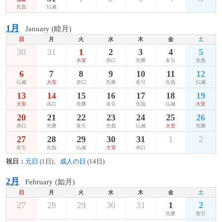
先負
仏滅
1月
January (睦月)
日
月
火
水
木
金
土
30
31
1
2
3
4
5
大安
赤口
先勝
友引
先負
6
7
8
9
10
11
12
仏滅
大安
赤口
先勝
友引
先負
仏滅
13
14
15
16
17
18
19
大安
赤口
先勝
友引
先負
仏滅
大安
20
21
22
23
24
25
26
赤口
先勝
友引
先負
仏滅
大安
先勝
27
28
29
30
31
1
2
友引
先負
仏滅
大安
赤口
祝日：
元日
(1日)、
成人の日
(14日)
2月
February (如月)
日
月
火
水
木
金
土
27
28
29
30
31
1
2
先勝
友引