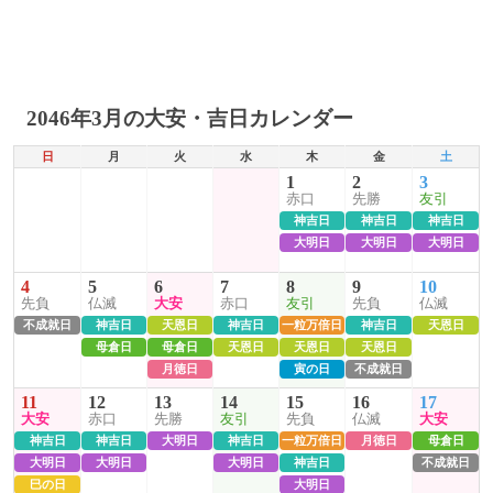
2046年3月の大安・吉日カレンダー
日
月
火
水
木
金
土
1
2
3
赤口
先勝
友引
神吉日
神吉日
神吉日
大明日
大明日
大明日
4
5
6
7
8
9
10
先負
仏滅
大安
赤口
友引
先負
仏滅
不成就日
神吉日
天恩日
神吉日
一粒万倍日
神吉日
天恩日
母倉日
母倉日
天恩日
天恩日
天恩日
月徳日
寅の日
不成就日
11
12
13
14
15
16
17
大安
赤口
先勝
友引
先負
仏滅
大安
神吉日
神吉日
大明日
神吉日
一粒万倍日
月徳日
母倉日
大明日
大明日
大明日
神吉日
不成就日
巳の日
大明日