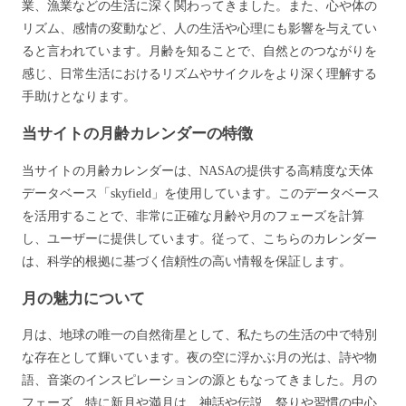
業、漁業などの生活に深く関わってきました。また、心や体の
リズム、感情の変動など、人の生活や心理にも影響を与えてい
ると言われています。月齢を知ることで、自然とのつながりを
感じ、日常生活におけるリズムやサイクルをより深く理解する
手助けとなります。
当サイトの月齢カレンダーの特徴
当サイトの月齢カレンダーは、NASAの提供する高精度な天体
データベース「skyfield」を使用しています。このデータベース
を活用することで、非常に正確な月齢や月のフェーズを計算
し、ユーザーに提供しています。従って、こちらのカレンダー
は、科学的根拠に基づく信頼性の高い情報を保証します。
月の魅力について
月は、地球の唯一の自然衛星として、私たちの生活の中で特別
な存在として輝いています。夜の空に浮かぶ月の光は、詩や物
語、音楽のインスピレーションの源ともなってきました。月の
フェーズ、特に新月や満月は、神話や伝説、祭りや習慣の中心