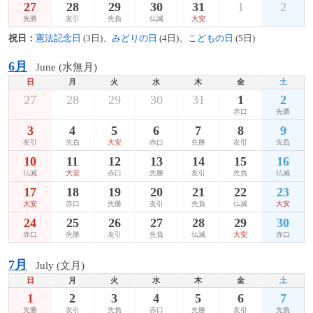
27
28
29
30
31
1
2
先勝
友引
先負
仏滅
大安
祝日：
憲法記念日
(3日)、
みどりの日
(4日)、
こどもの日
(5日)
6月
June (水無月)
日
月
火
水
木
金
土
27
28
29
30
31
1
2
赤口
先勝
3
4
5
6
7
8
9
友引
先負
大安
赤口
先勝
友引
先負
10
11
12
13
14
15
16
仏滅
大安
赤口
先勝
友引
先負
仏滅
17
18
19
20
21
22
23
大安
赤口
先勝
友引
先負
仏滅
大安
24
25
26
27
28
29
30
赤口
先勝
友引
先負
仏滅
大安
赤口
7月
July (文月)
日
月
火
水
木
金
土
1
2
3
4
5
6
7
先勝
友引
先負
赤口
先勝
友引
先負