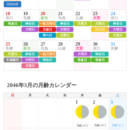
己巳の日
18
19
20
21
22
23
24
赤口
先勝
友引
先負
仏滅
大安
赤口
母倉日
神吉日
一粒万倍日
神吉日
天恩日
天恩日
神吉日
大明日
天赦日
大明日
巳の日
大明日
寅の日
天恩日
天恩日
25
26
27
28
29
30
31
先勝
友引
先負
仏滅
大安
赤口
先勝
天恩日
神吉日
一粒万倍日
大明日
神吉日
不成就日
大明日
神吉日
母倉日
母倉日
月徳日
2046年3月の月齢カレンダー
日
月
火
水
木
金
土
1
2
3
月齢:24.2
月齢:25.2
月齢:23.2