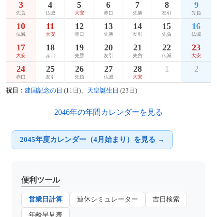
3
4
5
6
7
8
9
先負
仏滅
大安
赤口
先勝
友引
先負
10
11
12
13
14
15
16
仏滅
大安
赤口
先勝
友引
先負
仏滅
17
18
19
20
21
22
23
大安
赤口
先勝
友引
先負
仏滅
大安
24
25
26
27
28
1
2
赤口
友引
先負
仏滅
大安
祝日：
建国記念の日
(11日)、
天皇誕生日
(23日)
2046年の年間カレンダーを見る
2045年度カレンダー（4月始まり）を見る →
便利ツール
営業日計算
連休シミュレーター
吉日検索
年齢早見表