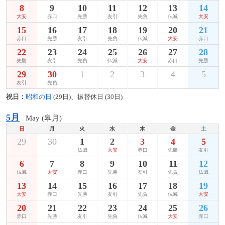
8
9
10
11
12
13
14
大安
赤口
先勝
友引
先負
仏滅
大安
15
16
17
18
19
20
21
赤口
先勝
友引
先負
仏滅
大安
赤口
22
23
24
25
26
27
28
先勝
友引
先負
仏滅
大安
赤口
先勝
29
30
1
2
3
4
5
友引
先負
祝日：
昭和の日
(29日)、振替休日 (30日)
5月
May (皐月)
日
月
火
水
木
金
土
29
30
1
2
3
4
5
仏滅
大安
赤口
先勝
友引
6
7
8
9
10
11
12
仏滅
大安
赤口
先勝
友引
先負
仏滅
13
14
15
16
17
18
19
大安
赤口
先勝
友引
先負
仏滅
大安
20
21
22
23
24
25
26
赤口
先勝
友引
先負
仏滅
大安
赤口