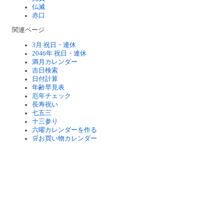
仏滅
赤口
関連ページ
3月 祝日・連休
2046年 祝日・連休
満月カレンダー
吉日検索
日付計算
年齢早見表
厄年チェック
長寿祝い
七五三
十三参り
六曜カレンダーを作る
🛒お買い物カレンダー