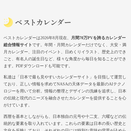
ベストカレンダーは2026年8月現在、
月間70万PVを誇るカレンダー
総合情報サイト
です。年間・月間カレンダーだけでなく、大安・満
月カレンダー、注目のイベント、日めくりイラスト、歴史上のでき
ごと、有名人の誕生日など、様々な角度から毎日を知ることができ
ます。PDFダウンロードも可能です。
私達は「日本で最も見やすいカレンダーサイト」を目指して運営し
ており、正しい情報を求めてNASAの天体データを最新のAIテクノ
ロジーを用いて分析。情報の整理とデザインの洗練を追求し、日本
の伝統と現代のニーズを融合させたカレンダーを提供することを心
がけています。
西暦を基本としながらも、日本独自の元号や十二支、六曜などの伝
統的な要素を取り入れています。これらの要素は日本の長い歴史と
文化を反映しており、それぞれの日には特別な意味や背景が込めら