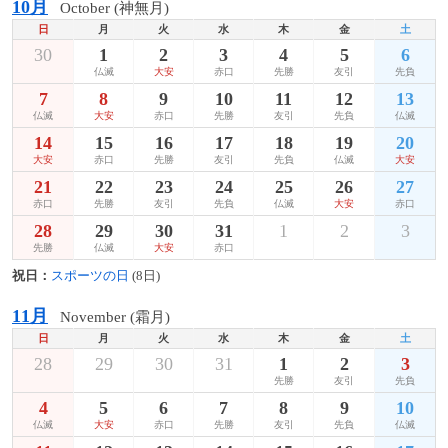
10月
October (神無月)
日
月
火
水
木
金
土
30
1
2
3
4
5
6
仏滅
大安
赤口
先勝
友引
先負
7
8
9
10
11
12
13
仏滅
大安
赤口
先勝
友引
先負
仏滅
14
15
16
17
18
19
20
大安
赤口
先勝
友引
先負
仏滅
大安
21
22
23
24
25
26
27
赤口
先勝
友引
先負
仏滅
大安
赤口
28
29
30
31
1
2
3
先勝
仏滅
大安
赤口
祝日：
スポーツの日
(8日)
11月
November (霜月)
日
月
火
水
木
金
土
28
29
30
31
1
2
3
先勝
友引
先負
4
5
6
7
8
9
10
仏滅
大安
赤口
先勝
友引
先負
仏滅