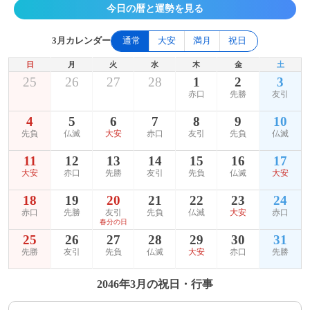
今日の暦と運勢を見る
3月カレンダー
通常
大安
満月
祝日
日
月
火
水
木
金
土
25
26
27
28
1
2
3
赤口
先勝
友引
4
5
6
7
8
9
10
先負
仏滅
大安
赤口
友引
先負
仏滅
11
12
13
14
15
16
17
大安
赤口
先勝
友引
先負
仏滅
大安
18
19
20
21
22
23
24
赤口
先勝
友引
先負
仏滅
大安
赤口
春分の日
25
26
27
28
29
30
31
先勝
友引
先負
仏滅
大安
赤口
先勝
2046年3月の祝日・行事