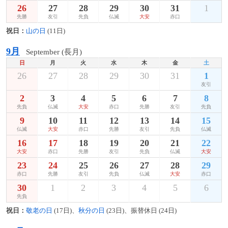
26
27
28
29
30
31
1
先勝
友引
先負
仏滅
大安
赤口
祝日：
山の日
(11日)
9月
September (長月)
日
月
火
水
木
金
土
26
27
28
29
30
31
1
友引
2
3
4
5
6
7
8
先負
仏滅
大安
赤口
先勝
友引
先負
9
10
11
12
13
14
15
仏滅
大安
赤口
先勝
友引
先負
仏滅
16
17
18
19
20
21
22
大安
赤口
先勝
友引
先負
仏滅
大安
23
24
25
26
27
28
29
赤口
先勝
友引
先負
仏滅
大安
赤口
30
1
2
3
4
5
6
先負
祝日：
敬老の日
(17日)、
秋分の日
(23日)、振替休日 (24日)