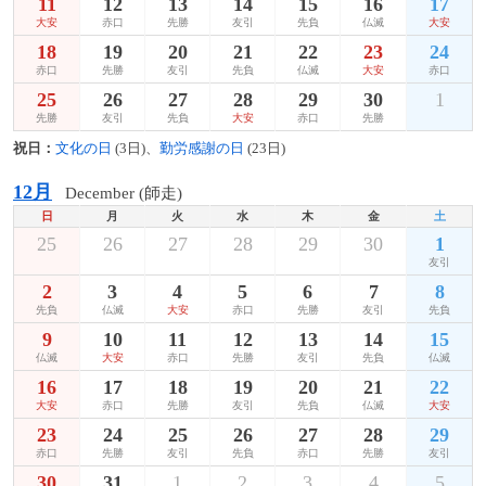
11
12
13
14
15
16
17
大安
赤口
先勝
友引
先負
仏滅
大安
18
19
20
21
22
23
24
赤口
先勝
友引
先負
仏滅
大安
赤口
25
26
27
28
29
30
1
先勝
友引
先負
大安
赤口
先勝
祝日：
文化の日
(3日)、
勤労感謝の日
(23日)
12月
December (師走)
日
月
火
水
木
金
土
25
26
27
28
29
30
1
友引
2
3
4
5
6
7
8
先負
仏滅
大安
赤口
先勝
友引
先負
9
10
11
12
13
14
15
仏滅
大安
赤口
先勝
友引
先負
仏滅
16
17
18
19
20
21
22
大安
赤口
先勝
友引
先負
仏滅
大安
23
24
25
26
27
28
29
赤口
先勝
友引
先負
赤口
先勝
友引
30
31
1
2
3
4
5