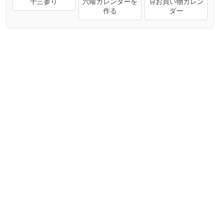
十三参り
六曜カレンダーを
🛒お買い物カレン
作る
ダー