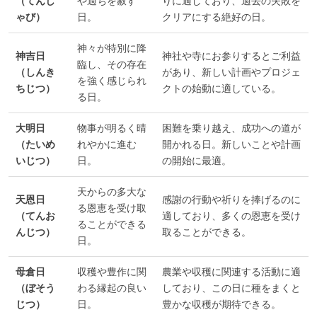
（てんし
や過ちを赦す
りに適しており、過去の失敗を
ゃび）
日。
クリアにする絶好の日。
神々が特別に降
神吉日
神社や寺にお参りするとご利益
臨し、その存在
（しんき
があり、新しい計画やプロジェ
を強く感じられ
ちじつ）
クトの始動に適している。
る日。
大明日
物事が明るく晴
困難を乗り越え、成功への道が
（たいめ
れやかに進む
開かれる日。新しいことや計画
いじつ）
日。
の開始に最適。
天からの多大な
天恩日
感謝の行動や祈りを捧げるのに
る恩恵を受け取
（てんお
適しており、多くの恩恵を受け
ることができる
んじつ）
取ることができる。
日。
母倉日
収穫や豊作に関
農業や収穫に関連する活動に適
（ぼそう
わる縁起の良い
しており、この日に種をまくと
じつ）
日。
豊かな収穫が期待できる。