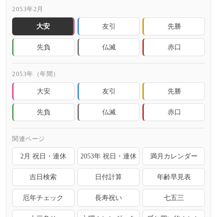
2053年2月
大安
友引
先勝
先負
仏滅
赤口
2053年（年間）
大安
友引
先勝
先負
仏滅
赤口
関連ページ
2月 祝日・連休
2053年 祝日・連休
満月カレンダー
吉日検索
日付計算
年齢早見表
厄年チェック
長寿祝い
七五三