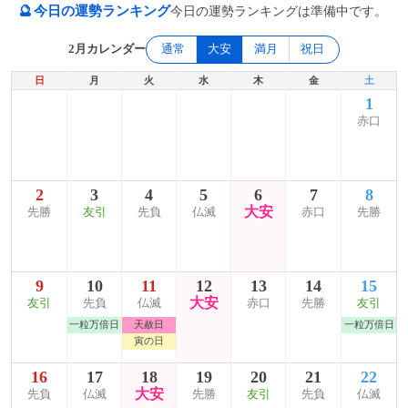
🔮
今日の運勢ランキング
今日の運勢ランキングは準備中です。
2月カレンダー
通常
大安
満月
祝日
日
月
火
水
木
金
土
1
赤口
2
3
4
5
6
7
8
大安
先勝
友引
先負
仏滅
赤口
先勝
9
10
11
12
13
14
15
大安
友引
先負
仏滅
赤口
先勝
友引
一粒万倍日
天赦日
一粒万倍日
寅の日
16
17
18
19
20
21
22
大安
先負
仏滅
先勝
友引
先負
仏滅