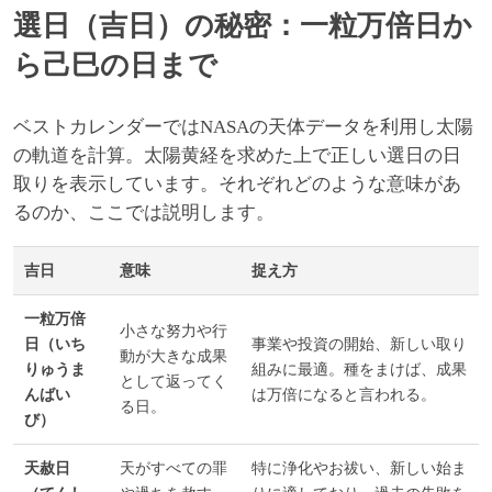
選日（吉日）の秘密：一粒万倍日か
ら己巳の日まで
ベストカレンダーではNASAの天体データを利用し太陽
の軌道を計算。太陽黄経を求めた上で正しい選日の日
取りを表示しています。それぞれどのような意味があ
るのか、ここでは説明します。
吉日
意味
捉え方
一粒万倍
小さな努力や行
日（いち
事業や投資の開始、新しい取り
動が大きな成果
りゅうま
組みに最適。種をまけば、成果
として返ってく
んばい
は万倍になると言われる。
る日。
び）
天赦日
天がすべての罪
特に浄化やお祓い、新しい始ま