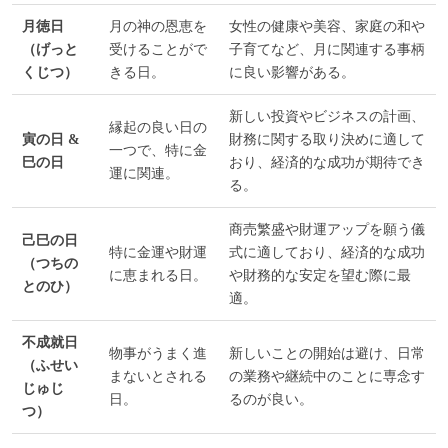
月徳日
月の神の恩恵を
女性の健康や美容、家庭の和や
（げっと
受けることがで
子育てなど、月に関連する事柄
くじつ）
きる日。
に良い影響がある。
新しい投資やビジネスの計画、
縁起の良い日の
寅の日 &
財務に関する取り決めに適して
一つで、特に金
巳の日
おり、経済的な成功が期待でき
運に関連。
る。
商売繁盛や財運アップを願う儀
己巳の日
特に金運や財運
式に適しており、経済的な成功
（つちの
に恵まれる日。
や財務的な安定を望む際に最
とのひ）
適。
不成就日
物事がうまく進
新しいことの開始は避け、日常
（ふせい
まないとされる
の業務や継続中のことに専念す
じゅじ
日。
るのが良い。
つ）