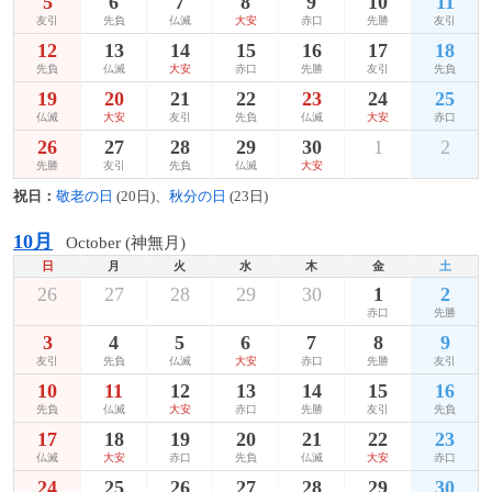
5
6
7
8
9
10
11
友引
先負
仏滅
大安
赤口
先勝
友引
12
13
14
15
16
17
18
先負
仏滅
大安
赤口
先勝
友引
先負
19
20
21
22
23
24
25
仏滅
大安
友引
先負
仏滅
大安
赤口
26
27
28
29
30
1
2
先勝
友引
先負
仏滅
大安
祝日：
敬老の日
(20日)、
秋分の日
(23日)
10月
October (神無月)
日
月
火
水
木
金
土
26
27
28
29
30
1
2
赤口
先勝
3
4
5
6
7
8
9
友引
先負
仏滅
大安
赤口
先勝
友引
10
11
12
13
14
15
16
先負
仏滅
大安
赤口
先勝
友引
先負
17
18
19
20
21
22
23
仏滅
大安
赤口
先負
仏滅
大安
赤口
24
25
26
27
28
29
30