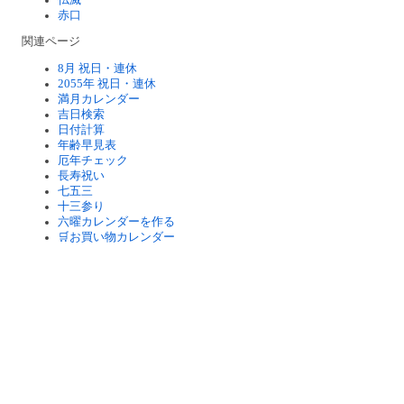
赤口
関連ページ
8月 祝日・連休
2055年 祝日・連休
満月カレンダー
吉日検索
日付計算
年齢早見表
厄年チェック
長寿祝い
七五三
十三参り
六曜カレンダーを作る
🛒お買い物カレンダー