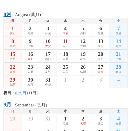
8月
August (葉月)
日
月
火
水
木
金
土
1
2
3
4
5
6
7
友引
先負
仏滅
大安
赤口
先勝
友引
8
9
10
11
12
13
14
先負
仏滅
大安
赤口
先勝
友引
先負
15
16
17
18
19
20
21
仏滅
大安
赤口
先勝
友引
先負
仏滅
22
23
24
25
26
27
28
大安
先勝
友引
先負
仏滅
大安
赤口
29
30
31
1
2
3
4
先勝
友引
先負
祝日：
山の日
(11日)
9月
September (長月)
日
月
火
水
木
金
土
29
30
31
1
2
3
4
仏滅
大安
赤口
先勝