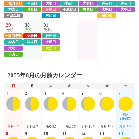
一粒万倍日
神吉日
大明日
神吉日
大明日
神吉日
神吉日
神吉日
母倉日
月徳日
不成就日
母倉日
大明日
大明日
不成就日
寅の日
巳の日
29
30
31
先勝
友引
先負
一粒万倍日
天赦日
神吉日
神吉日
神吉日
大明日
大明日
天恩日
母倉日
2055年8月の月齢カレンダー
日
月
火
水
木
金
土
1
2
3
4
5
6
7
満月
(19:57)
月齢:7.7
月齢:12.7
月齢:13.7
月齢:8.7
月齢:9.7
月齢:10.7
月齢:11.7
8
9
10
11
12
13
14