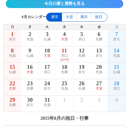
今日の暦と運勢を見る
8月カレンダー
通常
大安
満月
祝日
日
月
火
水
木
金
土
1
2
3
4
5
6
7
友引
先負
仏滅
大安
赤口
先勝
友引
8
9
10
11
12
13
14
先負
仏滅
大安
赤口
先勝
友引
先負
山の日
15
16
17
18
19
20
21
仏滅
大安
赤口
先勝
友引
先負
仏滅
22
23
24
25
26
27
28
大安
先勝
友引
先負
仏滅
大安
赤口
29
30
31
1
2
3
4
先勝
友引
先負
2055年8月の祝日・行事