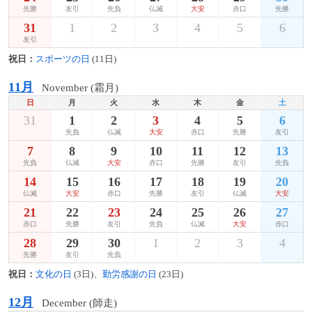
先勝
友引
先負
仏滅
大安
赤口
先勝
31
1
2
3
4
5
6
友引
祝日：
スポーツの日
(11日)
11月
November (霜月)
日
月
火
水
木
金
土
31
1
2
3
4
5
6
先負
仏滅
大安
赤口
先勝
友引
7
8
9
10
11
12
13
先負
仏滅
大安
赤口
先勝
友引
先負
14
15
16
17
18
19
20
仏滅
大安
赤口
先勝
友引
仏滅
大安
21
22
23
24
25
26
27
赤口
先勝
友引
先負
仏滅
大安
赤口
28
29
30
1
2
3
4
先勝
友引
先負
祝日：
文化の日
(3日)、
勤労感謝の日
(23日)
12月
December (師走)