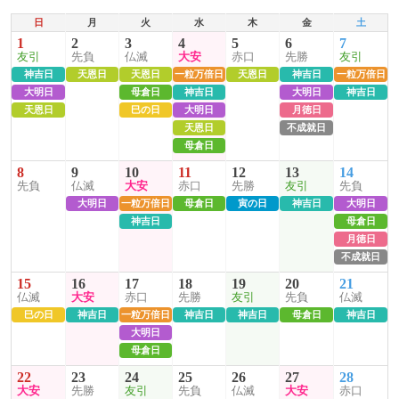
日
月
火
水
木
金
土
1
2
3
4
5
6
7
友引
先負
仏滅
大安
赤口
先勝
友引
神吉日
天恩日
天恩日
一粒万倍日
天恩日
神吉日
一粒万倍日
大明日
母倉日
神吉日
大明日
神吉日
天恩日
巳の日
大明日
月徳日
天恩日
不成就日
母倉日
8
9
10
11
12
13
14
先負
仏滅
大安
赤口
先勝
友引
先負
大明日
一粒万倍日
母倉日
寅の日
神吉日
大明日
神吉日
母倉日
月徳日
不成就日
15
16
17
18
19
20
21
仏滅
大安
赤口
先勝
友引
先負
仏滅
巳の日
神吉日
一粒万倍日
神吉日
神吉日
母倉日
神吉日
大明日
母倉日
22
23
24
25
26
27
28
大安
先勝
友引
先負
仏滅
大安
赤口