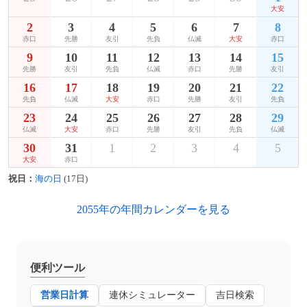
大安
2
3
4
5
6
7
8
赤口
先勝
友引
先負
仏滅
大安
赤口
9
10
11
12
13
14
15
先勝
友引
先負
仏滅
赤口
先勝
友引
16
17
18
19
20
21
22
先負
仏滅
大安
赤口
先勝
友引
先負
23
24
25
26
27
28
29
仏滅
大安
赤口
先勝
友引
先負
仏滅
30
31
1
2
3
4
5
大安
赤口
祝日：
海の日
(17日)
2055年の年間カレンダーを見る
便利ツール
営業日計算
連休シミュレーター
吉日検索