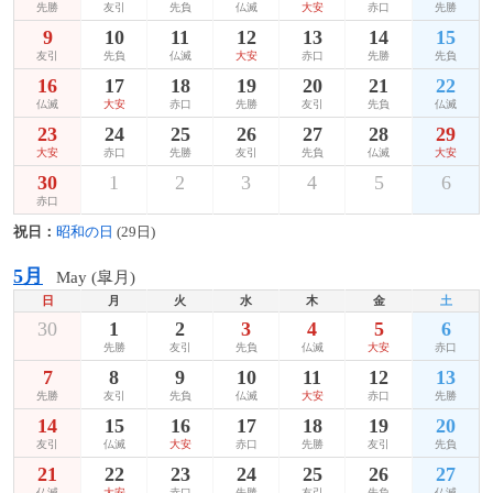
先勝
友引
先負
仏滅
大安
赤口
先勝
9
10
11
12
13
14
15
友引
先負
仏滅
大安
赤口
先勝
先負
16
17
18
19
20
21
22
仏滅
大安
赤口
先勝
友引
先負
仏滅
23
24
25
26
27
28
29
大安
赤口
先勝
友引
先負
仏滅
大安
30
1
2
3
4
5
6
赤口
祝日：
昭和の日
(29日)
5月
May (皐月)
日
月
火
水
木
金
土
30
1
2
3
4
5
6
先勝
友引
先負
仏滅
大安
赤口
7
8
9
10
11
12
13
先勝
友引
先負
仏滅
大安
赤口
先勝
14
15
16
17
18
19
20
友引
仏滅
大安
赤口
先勝
友引
先負
21
22
23
24
25
26
27
仏滅
大安
赤口
先勝
友引
先負
仏滅