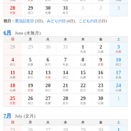
28
29
30
31
1
2
3
大安
赤口
先勝
友引
祝日：
憲法記念日
(3日)、
みどりの日
(4日)、
こどもの日
(5日)
6月
June (水無月)
日
月
火
水
木
金
土
28
29
30
31
1
2
3
先負
仏滅
大安
4
5
6
7
8
9
10
赤口
先勝
友引
先負
仏滅
大安
赤口
11
12
13
14
15
16
17
先勝
友引
大安
赤口
先勝
友引
先負
18
19
20
21
22
23
24
仏滅
大安
赤口
先勝
友引
先負
仏滅
25
26
27
28
29
30
1
大安
赤口
先勝
友引
先負
仏滅
7月
July (文月)
日
月
火
水
木
金
土
25
26
27
28
29
30
1