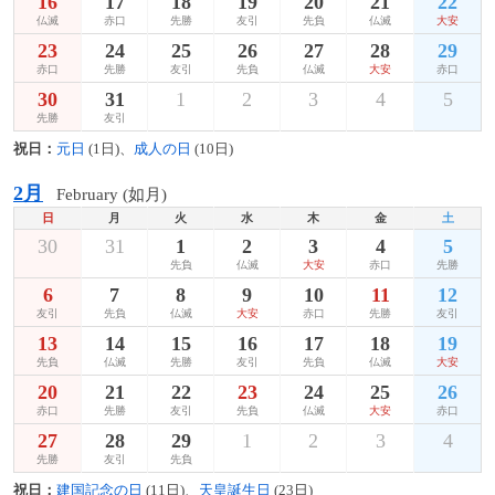
16
17
18
19
20
21
22
仏滅
赤口
先勝
友引
先負
仏滅
大安
23
24
25
26
27
28
29
赤口
先勝
友引
先負
仏滅
大安
赤口
30
31
1
2
3
4
5
先勝
友引
祝日：
元日
(1日)、
成人の日
(10日)
2月
February (如月)
日
月
火
水
木
金
土
30
31
1
2
3
4
5
先負
仏滅
大安
赤口
先勝
6
7
8
9
10
11
12
友引
先負
仏滅
大安
赤口
先勝
友引
13
14
15
16
17
18
19
先負
仏滅
先勝
友引
先負
仏滅
大安
20
21
22
23
24
25
26
赤口
先勝
友引
先負
仏滅
大安
赤口
27
28
29
1
2
3
4
先勝
友引
先負
祝日：
建国記念の日
(11日)、
天皇誕生日
(23日)