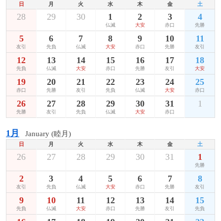
日
月
火
水
木
金
土
28
29
30
1
2
3
4
仏滅
大安
赤口
先勝
5
6
7
8
9
10
11
友引
先負
仏滅
大安
赤口
先勝
友引
12
13
14
15
16
17
18
先負
仏滅
大安
赤口
先勝
友引
大安
19
20
21
22
23
24
25
赤口
先勝
友引
先負
仏滅
大安
赤口
26
27
28
29
30
31
1
先勝
友引
先負
仏滅
大安
赤口
1月
January (睦月)
日
月
火
水
木
金
土
26
27
28
29
30
31
1
先勝
2
3
4
5
6
7
8
友引
先負
仏滅
大安
赤口
先勝
友引
9
10
11
12
13
14
15
先負
仏滅
大安
赤口
先勝
友引
先負