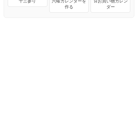
十三参り
六曜カレンダーを
🛒お買い物カレン
作る
ダー