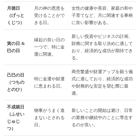
月徳日
月の神の恩恵を
女性の健康や美容、家庭の和や
（げっと
受けることがで
子育てなど、月に関連する事柄
くじつ）
きる日。
に良い影響がある。
新しい投資やビジネスの計画、
縁起の良い日の
寅の日 &
財務に関する取り決めに適して
一つで、特に金
巳の日
おり、経済的な成功が期待でき
運に関連。
る。
商売繁盛や財運アップを願う儀
己巳の日
特に金運や財運
式に適しており、経済的な成功
（つちの
に恵まれる日。
や財務的な安定を望む際に最
とのひ）
適。
不成就日
物事がうまく進
新しいことの開始は避け、日常
（ふせい
まないとされる
の業務や継続中のことに専念す
じゅじ
日。
るのが良い。
つ）