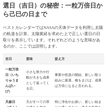
選日（吉日）の秘密：一粒万倍日か
ら己巳の日まで
ベストカレンダーではNASAの天体データを利用し太陽
の軌道を計算。太陽黄経を求めた上で正しい選日の日
取りを表示しています。それぞれどのような意味があ
るのか、ここでは説明します。
吉日
意味
捉え方
一粒万倍
小さな努力や行
日（いち
事業や投資の開始、新しい取り
動が大きな成果
りゅうま
組みに最適。種をまけば、成果
として返ってく
んばい
は万倍になると言われる。
る日。
び）
天赦日
天がすべての罪
特に浄化やお祓い、新しい始ま