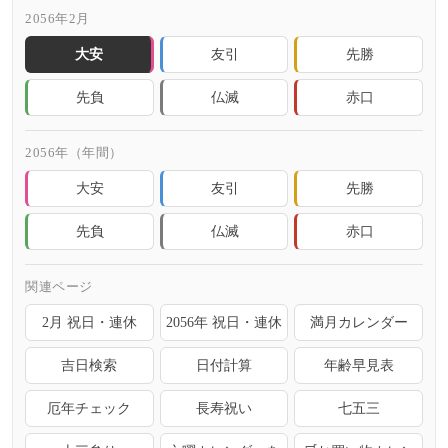
2056年2月
大安
友引
先勝
先負
仏滅
赤口
2056年（年間）
大安
友引
先勝
先負
仏滅
赤口
関連ページ
2月 祝日・連休
2056年 祝日・連休
満月カレンダー
吉日検索
日付計算
年齢早見表
厄年チェック
長寿祝い
七五三