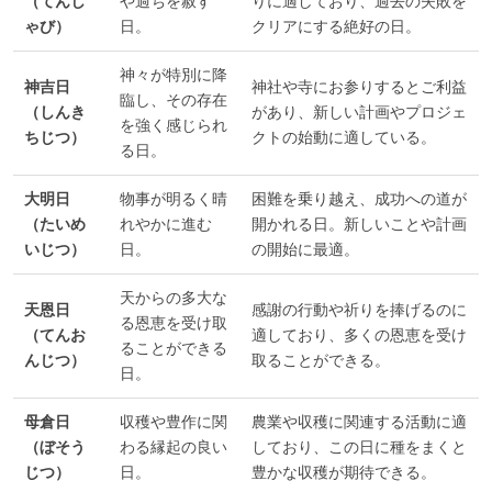
（てんし
や過ちを赦す
りに適しており、過去の失敗を
ゃび）
日。
クリアにする絶好の日。
神々が特別に降
神吉日
神社や寺にお参りするとご利益
臨し、その存在
（しんき
があり、新しい計画やプロジェ
を強く感じられ
ちじつ）
クトの始動に適している。
る日。
大明日
物事が明るく晴
困難を乗り越え、成功への道が
（たいめ
れやかに進む
開かれる日。新しいことや計画
いじつ）
日。
の開始に最適。
天からの多大な
天恩日
感謝の行動や祈りを捧げるのに
る恩恵を受け取
（てんお
適しており、多くの恩恵を受け
ることができる
んじつ）
取ることができる。
日。
母倉日
収穫や豊作に関
農業や収穫に関連する活動に適
（ぼそう
わる縁起の良い
しており、この日に種をまくと
じつ）
日。
豊かな収穫が期待できる。