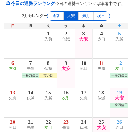
🔮
今日の運勢ランキング
今日の運勢ランキングは準備中です。
2月カレンダー
通常
大安
満月
祝日
日
月
火
水
木
金
土
1
2
3
4
5
大安
先負
仏滅
赤口
先勝
6
7
8
9
10
11
12
大安
友引
先負
仏滅
赤口
先勝
友引
一粒万倍日
寅の日
一粒万倍日
13
14
15
16
17
18
19
大安
先負
仏滅
先勝
友引
先負
仏滅
一粒万倍日
20
21
22
23
24
25
26
大安
赤口
先勝
友引
先負
仏滅
赤口