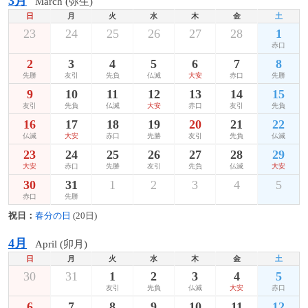
3月
March (弥生)
日
月
火
水
木
金
土
23
24
25
26
27
28
1
赤口
2
3
4
5
6
7
8
先勝
友引
先負
仏滅
大安
赤口
先勝
9
10
11
12
13
14
15
友引
先負
仏滅
大安
赤口
友引
先負
16
17
18
19
20
21
22
仏滅
大安
赤口
先勝
友引
先負
仏滅
23
24
25
26
27
28
29
大安
赤口
先勝
友引
先負
仏滅
大安
30
31
1
2
3
4
5
赤口
先勝
祝日：
春分の日
(20日)
4月
April (卯月)
日
月
火
水
木
金
土
30
31
1
2
3
4
5
友引
先負
仏滅
大安
赤口
6
7
8
9
10
11
12