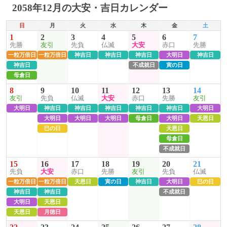
2058年12月の大安・吉日カレンダー
日
月
火
水
木
金
土
1
2
3
4
5
6
7
先勝
友引
先負
仏滅
大安
赤口
先勝
一粒万倍日
一粒万倍日
神吉日
神吉日
神吉日
大明日
神吉日
神吉日
不成就日
寅の日
母倉日
8
9
10
11
12
13
14
友引
先負
仏滅
大安
赤口
先勝
友引
大明日
神吉日
神吉日
神吉日
神吉日
神吉日
大明日
大明日
大明日
大明日
母倉日
大明日
天恩日
巳の日
天恩日
母倉日
不成就日
15
16
17
18
19
20
21
先負
大安
赤口
先勝
友引
先負
仏滅
一粒万倍日
一粒万倍日
天恩日
寅の日
神吉日
大明日
巳の日
神吉日
神吉日
不成就日
大明日
天恩日
天恩日
月徳日