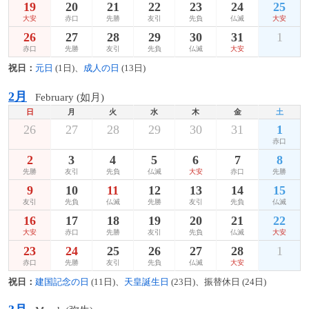
19
20
21
22
23
24
25
大安
赤口
先勝
友引
先負
仏滅
大安
26
27
28
29
30
31
1
赤口
先勝
友引
先負
仏滅
大安
祝日：
元日
(1日)、
成人の日
(13日)
2月
February (如月)
日
月
火
水
木
金
土
26
27
28
29
30
31
1
赤口
2
3
4
5
6
7
8
先勝
友引
先負
仏滅
大安
赤口
先勝
9
10
11
12
13
14
15
友引
先負
仏滅
先勝
友引
先負
仏滅
16
17
18
19
20
21
22
大安
赤口
先勝
友引
先負
仏滅
大安
23
24
25
26
27
28
1
赤口
先勝
友引
先負
仏滅
大安
祝日：
建国記念の日
(11日)、
天皇誕生日
(23日)、振替休日 (24日)