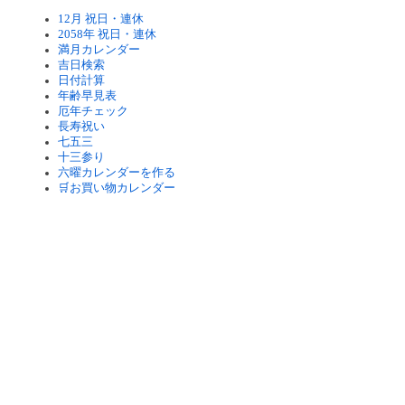
12月 祝日・連休
2058年 祝日・連休
満月カレンダー
吉日検索
日付計算
年齢早見表
厄年チェック
長寿祝い
七五三
十三参り
六曜カレンダーを作る
🛒お買い物カレンダー