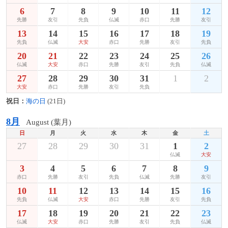
6
7
8
9
10
11
12
先勝
友引
先負
仏滅
赤口
先勝
友引
13
14
15
16
17
18
19
先負
仏滅
大安
赤口
先勝
友引
先負
20
21
22
23
24
25
26
仏滅
大安
赤口
先勝
友引
先負
仏滅
27
28
29
30
31
1
2
大安
赤口
先勝
友引
先負
祝日：
海の日
(21日)
8月
August (葉月)
日
月
火
水
木
金
土
27
28
29
30
31
1
2
仏滅
大安
3
4
5
6
7
8
9
赤口
先勝
友引
先負
仏滅
先勝
友引
10
11
12
13
14
15
16
先負
仏滅
大安
赤口
先勝
友引
先負
17
18
19
20
21
22
23
仏滅
大安
赤口
先勝
友引
先負
仏滅