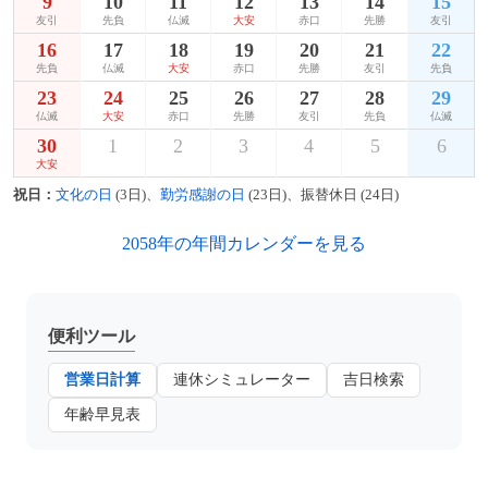
9
10
11
12
13
14
15
友引
先負
仏滅
大安
赤口
先勝
友引
16
17
18
19
20
21
22
先負
仏滅
大安
赤口
先勝
友引
先負
23
24
25
26
27
28
29
仏滅
大安
赤口
先勝
友引
先負
仏滅
30
1
2
3
4
5
6
大安
祝日：
文化の日
(3日)、
勤労感謝の日
(23日)、振替休日 (24日)
2058年の年間カレンダーを見る
便利ツール
営業日計算
連休シミュレーター
吉日検索
年齢早見表