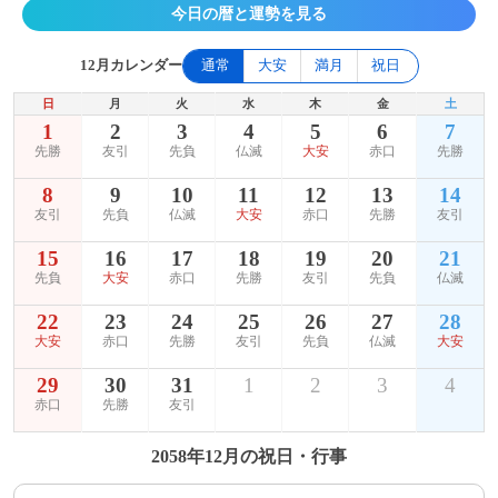
今日の暦と運勢を見る
12月カレンダー
通常
大安
満月
祝日
日
月
火
水
木
金
土
1
2
3
4
5
6
7
先勝
友引
先負
仏滅
大安
赤口
先勝
8
9
10
11
12
13
14
友引
先負
仏滅
大安
赤口
先勝
友引
15
16
17
18
19
20
21
先負
大安
赤口
先勝
友引
先負
仏滅
22
23
24
25
26
27
28
大安
赤口
先勝
友引
先負
仏滅
大安
29
30
31
1
2
3
4
赤口
先勝
友引
2058年12月の祝日・行事