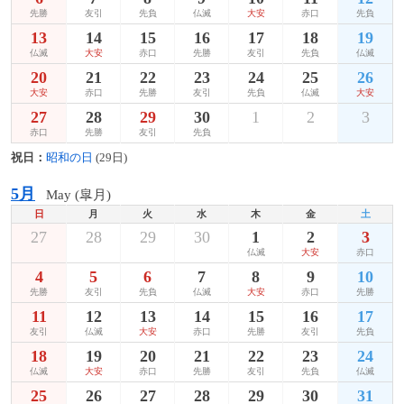
先勝
友引
先負
仏滅
大安
赤口
先負
13
14
15
16
17
18
19
仏滅
大安
赤口
先勝
友引
先負
仏滅
20
21
22
23
24
25
26
大安
赤口
先勝
友引
先負
仏滅
大安
27
28
29
30
1
2
3
赤口
先勝
友引
先負
祝日：
昭和の日
(29日)
5月
May (皐月)
日
月
火
水
木
金
土
27
28
29
30
1
2
3
仏滅
大安
赤口
4
5
6
7
8
9
10
先勝
友引
先負
仏滅
大安
赤口
先勝
11
12
13
14
15
16
17
友引
仏滅
大安
赤口
先勝
友引
先負
18
19
20
21
22
23
24
仏滅
大安
赤口
先勝
友引
先負
仏滅
25
26
27
28
29
30
31