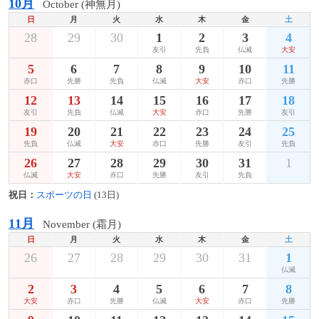
10月
October (神無月)
日
月
火
水
木
金
土
28
29
30
1
2
3
4
友引
先負
仏滅
大安
5
6
7
8
9
10
11
赤口
先勝
先負
仏滅
大安
赤口
先勝
12
13
14
15
16
17
18
友引
先負
仏滅
大安
赤口
先勝
友引
19
20
21
22
23
24
25
先負
仏滅
大安
赤口
先勝
友引
先負
26
27
28
29
30
31
1
仏滅
大安
赤口
先勝
友引
先負
祝日：
スポーツの日
(13日)
11月
November (霜月)
日
月
火
水
木
金
土
26
27
28
29
30
31
1
仏滅
2
3
4
5
6
7
8
大安
赤口
先勝
仏滅
大安
赤口
先勝