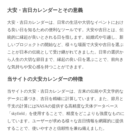
大安・吉日カレンダーとその意義
大安・吉日カレンダーは、日常の生活や大切なイベントにおけ
る良い日を知るための便利なツールです。大安や吉日とは、伝
統的に縁起が良いとされる日を指します。結婚式や引越し、新
しいプロジェクトの開始など、様々な場面で大安や吉日を選ぶ
ことが日本の伝統として受け継がれてきました。日常の選択か
ら人生の大切な節目まで、縁起の良い日を選ぶことで、前向き
な気持ちや安心感を持つことができます。
当サイトの大安カレンダーの特徴
当サイトの大安・吉日カレンダーは、古来の伝統や天文学的な
データに基づき、吉日を精確に計算しています。また、節月と
干支の計算にはNASAの提供する高精度な天体データベース
「skyfield」を使用することで、精度をどこよりも強度なものに
しています。ユーザーが求める様々な吉日情報を網羅的に提供
することで、使いやすさと信頼性を兼ね備えました。