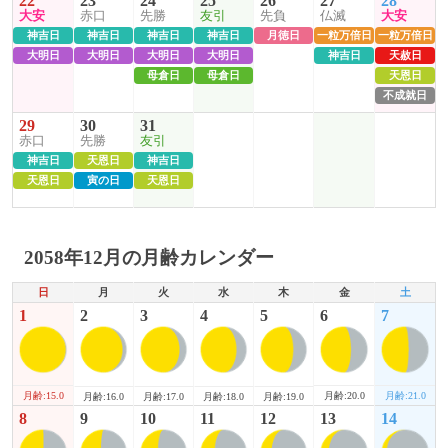
22
23
24
25
26
27
28
大安
赤口
先勝
友引
先負
仏滅
大安
神吉日
神吉日
神吉日
神吉日
月徳日
一粒万倍日
一粒万倍日
大明日
大明日
大明日
大明日
神吉日
天赦日
母倉日
母倉日
天恩日
不成就日
29
30
31
赤口
先勝
友引
神吉日
天恩日
神吉日
天恩日
寅の日
天恩日
2058年12月の月齢カレンダー
日
月
火
水
木
金
土
1
2
3
4
5
6
7
月齢:15.0
月齢:20.0
月齢:21.0
月齢:16.0
月齢:17.0
月齢:18.0
月齢:19.0
8
9
10
11
12
13
14