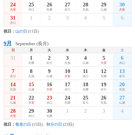
24
25
26
27
28
29
30
大安
赤口
先勝
友引
先負
仏滅
大安
31
1
2
3
4
5
6
赤口
祝日：
山の日
(11日)
9月
September (長月)
日
月
火
水
木
金
土
31
1
2
3
4
5
6
先勝
友引
先負
仏滅
大安
赤口
7
8
9
10
11
12
13
友引
先負
仏滅
大安
赤口
先勝
友引
14
15
16
17
18
19
20
先負
仏滅
大安
赤口
先勝
友引
先負
21
22
23
24
25
26
27
仏滅
大安
赤口
先勝
友引
先負
仏滅
28
29
30
1
2
3
4
大安
赤口
先勝
祝日：
敬老の日
(15日)、
秋分の日
(23日)