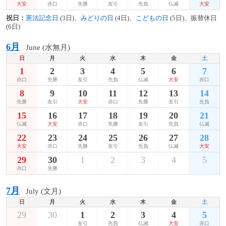
大安
赤口
先勝
友引
先負
仏滅
大安
祝日：
憲法記念日
(3日)、
みどりの日
(4日)、
こどもの日
(5日)、振替休日
(6日)
6月
June (水無月)
日
月
火
水
木
金
土
1
2
3
4
5
6
7
赤口
先勝
友引
先負
仏滅
大安
赤口
8
9
10
11
12
13
14
先勝
友引
大安
赤口
先勝
友引
先負
15
16
17
18
19
20
21
仏滅
大安
赤口
先勝
友引
先負
仏滅
22
23
24
25
26
27
28
大安
赤口
先勝
友引
先負
仏滅
大安
29
30
1
2
3
4
5
赤口
先勝
7月
July (文月)
日
月
火
水
木
金
土
29
30
1
2
3
4
5
友引
先負
仏滅
大安
赤口