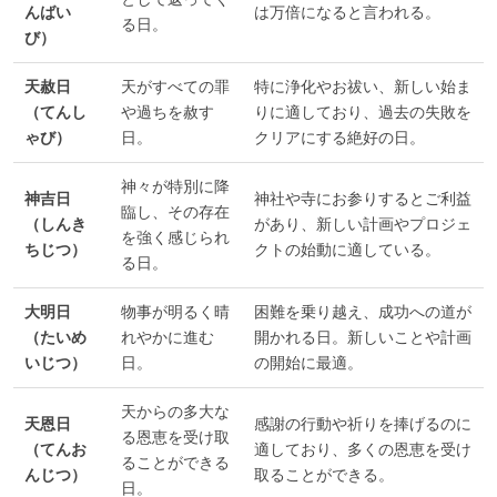
んばい
は万倍になると言われる。
る日。
び）
天赦日
天がすべての罪
特に浄化やお祓い、新しい始ま
（てんし
や過ちを赦す
りに適しており、過去の失敗を
ゃび）
日。
クリアにする絶好の日。
神々が特別に降
神吉日
神社や寺にお参りするとご利益
臨し、その存在
（しんき
があり、新しい計画やプロジェ
を強く感じられ
ちじつ）
クトの始動に適している。
る日。
大明日
物事が明るく晴
困難を乗り越え、成功への道が
（たいめ
れやかに進む
開かれる日。新しいことや計画
いじつ）
日。
の開始に最適。
天からの多大な
天恩日
感謝の行動や祈りを捧げるのに
る恩恵を受け取
（てんお
適しており、多くの恩恵を受け
ることができる
んじつ）
取ることができる。
日。