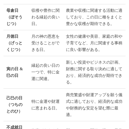
母倉日
収穫や豊作に関
農業や収穫に関連する活動に適
（ぼそう
わる縁起の良い
しており、この日に種をまくと
じつ）
日。
豊かな収穫が期待できる。
月徳日
月の神の恩恵を
女性の健康や美容、家庭の和や
（げっと
受けることがで
子育てなど、月に関連する事柄
くじつ）
きる日。
に良い影響がある。
新しい投資やビジネスの計画、
縁起の良い日の
寅の日 &
財務に関する取り決めに適して
一つで、特に金
巳の日
おり、経済的な成功が期待でき
運に関連。
る。
商売繁盛や財運アップを願う儀
己巳の日
特に金運や財運
式に適しており、経済的な成功
（つちの
に恵まれる日。
や財務的な安定を望む際に最
とのひ）
適。
不成就日