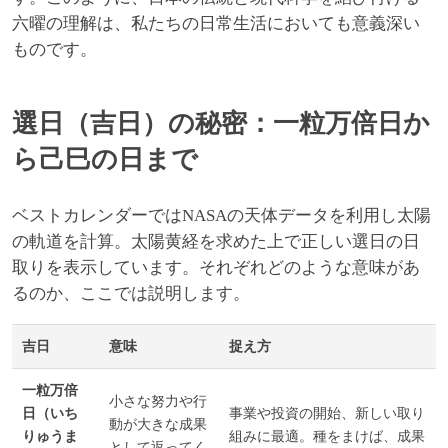
六曜の理解は、私たちの日常生活においても意義深い
ものです。
選日（吉日）の秘密：一粒万倍日か
ら己巳の日まで
ベストカレンダーではNASAの天体データを利用し太陽
の軌道を計算。太陽黄経を求めた上で正しい選日の日
取りを表示しています。それぞれどのような意味があ
るのか、ここでは説明します。
吉日
意味
捉え方
一粒万倍
小さな努力や行
日（いち
事業や投資の開始、新しい取り
動が大きな成果
りゅうま
組みに最適。種をまけば、成果
として返ってく