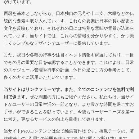
がけています。
西暦を基本としながらも、日本独自の元号や十二支、六曜などの伝
統的な要素を取り入れています。これらの要素は日本の長い歴史と
文化を反映しており、それぞれの日には特別な意味や背景が込めら
れています。当サイトでは、これらの情報を分かりやすく、かつ美
しくシンプルなデザインでユーザーに提供しています。
また、祝日や各種の行事や注目イベント情報も網羅しており、一目
でその月の重要な日を確認することができます。これにより、日常
のスケジュール管理や行事の計画、休日の過ごし方の参考として、
多くの方々に活用いただいています。
当サイトはリンクフリーです。また、全てのコンテンツを無料で利
用できます。
ぜひ周囲の方にもご紹介ください。私たちは、当サイ
トがユーザーの日常生活の一部となり、より豊かな時間を過ごすお
手伝いができることを願っています。今後もユーザーニーズを第一
に考え、更なるサービスの向上を目指して参ります。
当サイト内のコンテンツは全て編集著作物です。掲載データの、著
作権法上の "引用" の範囲を超えての転載は固くお断り致します。