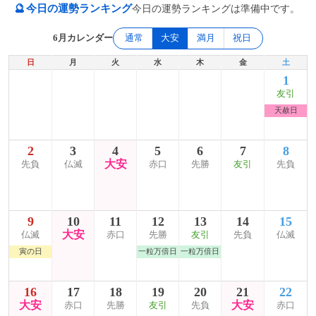
🔮
今日の運勢ランキング
今日の運勢ランキングは準備中です。
6月カレンダー
通常
大安
満月
祝日
日
月
火
水
木
金
土
1
友引
天赦日
2
3
4
5
6
7
8
大安
先負
仏滅
赤口
先勝
友引
先負
9
10
11
12
13
14
15
大安
仏滅
赤口
先勝
友引
先負
仏滅
寅の日
一粒万倍日
一粒万倍日
16
17
18
19
20
21
22
大安
大安
赤口
先勝
友引
先負
赤口