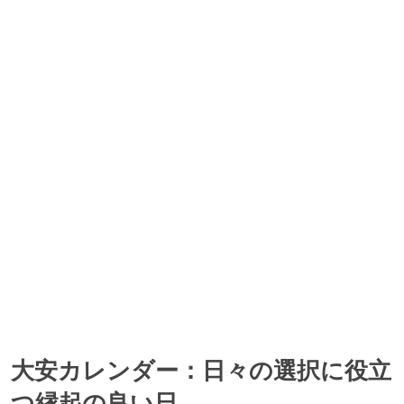
2058年6月27日(木)
大安, 神吉日, 大明日の、3つの吉日が重なっています。
大安カレンダー：日々の選択に役立
つ縁起の良い日