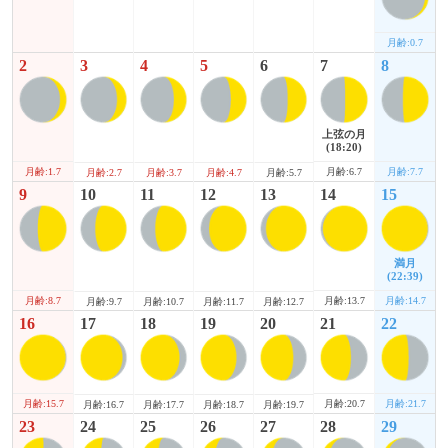
月齢:0.7
2
3
4
5
6
7
8
上弦の月
(18:20)
月齢:1.7
月齢:6.7
月齢:7.7
月齢:2.7
月齢:3.7
月齢:4.7
月齢:5.7
9
10
11
12
13
14
15
満月
(22:39)
月齢:8.7
月齢:13.7
月齢:14.7
月齢:9.7
月齢:10.7
月齢:11.7
月齢:12.7
16
17
18
19
20
21
22
月齢:15.7
月齢:20.7
月齢:21.7
月齢:16.7
月齢:17.7
月齢:18.7
月齢:19.7
23
24
25
26
27
28
29