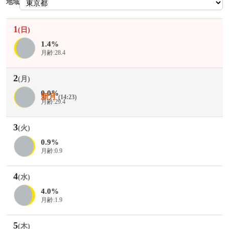
地域
1
(日)
1.4%
月齢:28.4
2
(月)
0.0%
新月
(14:23)
月齢:29.4
3
(火)
0.9%
月齢:0.9
4
(水)
4.0%
月齢:1.9
5
(木)