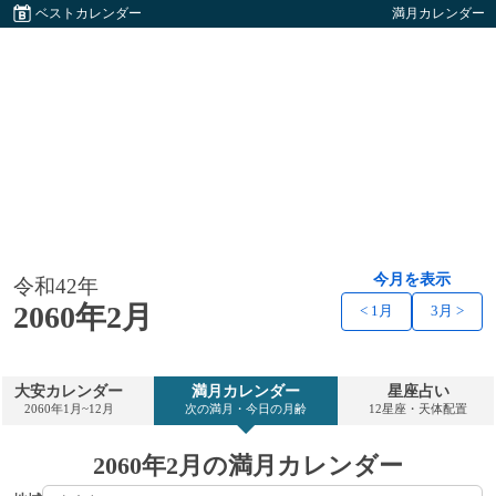
ベストカレンダー
満月カレンダー
今月を表示
令和42年
2060年2月
< 1月
3月 >
大安カレンダー
満月カレンダー
星座占い
2060年1月~12月
次の満月・今日の月齢
12星座・天体配置
2060年2月の満月カレンダー