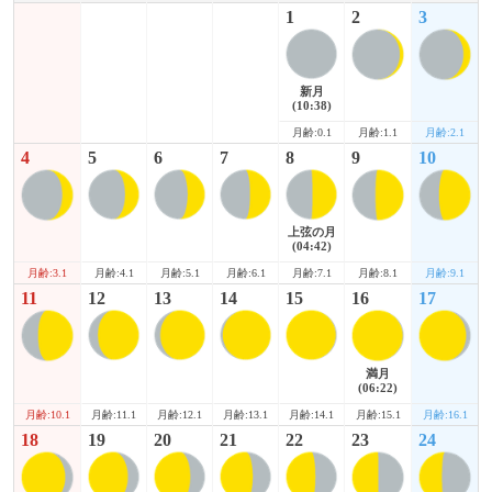
1
2
3
新月
(10:38)
月齢:1.1
月齢:2.1
月齢:0.1
4
5
6
7
8
9
10
上弦の月
(04:42)
月齢:3.1
月齢:8.1
月齢:9.1
月齢:4.1
月齢:5.1
月齢:6.1
月齢:7.1
11
12
13
14
15
16
17
満月
(06:22)
月齢:10.1
月齢:15.1
月齢:16.1
月齢:11.1
月齢:12.1
月齢:13.1
月齢:14.1
18
19
20
21
22
23
24