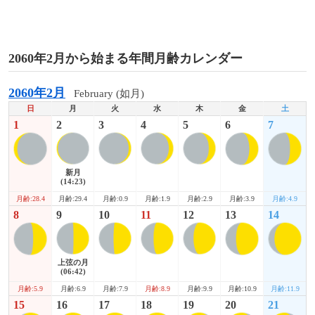
2060年2月から始まる年間月齢カレンダー
2060年2月
February (如月)
日
月
火
水
木
金
土
1
2
3
4
5
6
7
新月
(14:23)
月齢:28.4
月齢:3.9
月齢:4.9
月齢:29.4
月齢:0.9
月齢:1.9
月齢:2.9
8
9
10
11
12
13
14
上弦の月
(06:42)
月齢:5.9
月齢:10.9
月齢:11.9
月齢:6.9
月齢:7.9
月齢:8.9
月齢:9.9
15
16
17
18
19
20
21