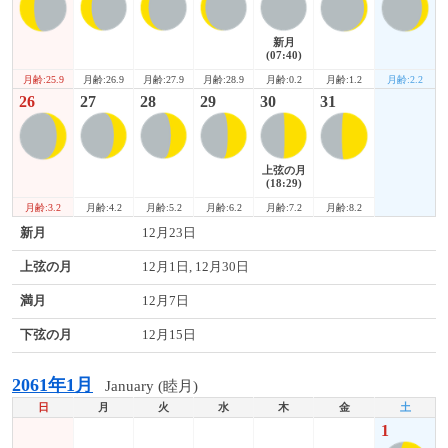
新月
(07:40)
月齢:25.9
月齢:1.2
月齢:2.2
月齢:26.9
月齢:27.9
月齢:28.9
月齢:0.2
26
27
28
29
30
31
上弦の月
(18:29)
月齢:3.2
月齢:8.2
月齢:4.2
月齢:5.2
月齢:6.2
月齢:7.2
新月
12月23日
上弦の月
12月1日, 12月30日
満月
12月7日
下弦の月
12月15日
2061年1月
January (睦月)
日
月
火
水
木
金
土
1