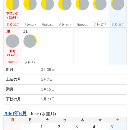
下弦の月
(12:01)
月齢:22.7
月齢:27.7
月齢:28.7
月齢:23.7
月齢:24.7
月齢:25.7
月齢:26.7
30
31
新月
(03:23)
月齢:0.4
月齢:1.4
新月
5月30日
上弦の月
5月7日
満月
5月15日
下弦の月
5月23日
2060年6月
June (水無月)
日
月
火
水
木
金
土
1
2
3
4
5