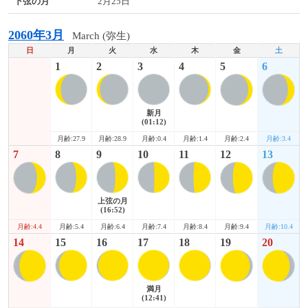
下弦の月
2月25日
2060年3月
March (弥生)
日
月
火
水
木
金
土
1
2
3
4
5
6
新月
(01:12)
月齢:2.4
月齢:3.4
月齢:27.9
月齢:28.9
月齢:0.4
月齢:1.4
7
8
9
10
11
12
13
上弦の月
(16:52)
月齢:4.4
月齢:9.4
月齢:10.4
月齢:5.4
月齢:6.4
月齢:7.4
月齢:8.4
14
15
16
17
18
19
20
満月
(12:41)