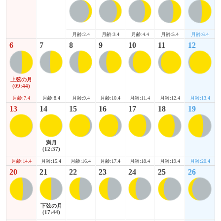
月齢:5.4
月齢:6.4
月齢:2.4
月齢:3.4
月齢:4.4
6
7
8
9
10
11
12
上弦の月
(09:44)
月齢:7.4
月齢:12.4
月齢:13.4
月齢:8.4
月齢:9.4
月齢:10.4
月齢:11.4
13
14
15
16
17
18
19
満月
(12:37)
月齢:14.4
月齢:19.4
月齢:20.4
月齢:15.4
月齢:16.4
月齢:17.4
月齢:18.4
20
21
22
23
24
25
26
下弦の月
(17:44)