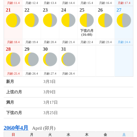
月齢:11.4
月齢:16.4
月齢:17.4
月齢:12.4
月齢:13.4
月齢:14.4
月齢:15.4
21
22
23
24
25
26
27
下弦の月
(16:08)
月齢:18.4
月齢:23.4
月齢:24.4
月齢:19.4
月齢:20.4
月齢:21.4
月齢:22.4
28
29
30
31
月齢:25.4
月齢:26.4
月齢:27.4
月齢:28.4
新月
3月3日
上弦の月
3月9日
満月
3月17日
下弦の月
3月25日
2060年4月
April (卯月)
日
月
火
水
木
金
土