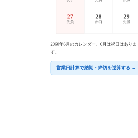
友引
先負
仏滅
27
28
29
先負
赤口
先勝
2060年6月のカレンダー。6月は祝日はあり
す。
営業日計算で納期・締切を逆算する →