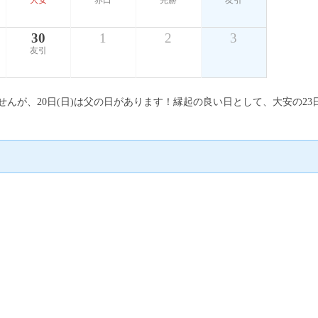
大安
赤口
先勝
友引
30
1
2
3
友引
ませんが、20日(日)は父の日があります！縁起の良い日として、大安の23