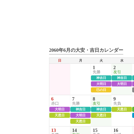
2060年6月の大安・吉日カレンダー
日
月
火
水
1
2
先勝
友引
神吉日
神吉日
大明日
大明日
巳の日
6
7
8
9
赤口
先勝
友引
先負
大明日
神吉日
神吉日
天恩日
天恩日
大明日
天恩日
天恩日
13
14
15
16