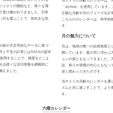
当サイトの月齢カレンダーは、N
ジェクトの開始など、様々な場
「skyfield」を使用してい
て受け継がれてきました。日常
正確な月齢や月のフェーズを計
い日を選ぶことで、前向きな気
こちらのカレンダーは、科学的
す。
月の魅力について
伝統や天文学的なデータに基づ
月は、地球の唯一の自然衛星と
と干支の計算にはNASAの提供
輝いています。夜の空に浮かぶ
」を使用することで、精度をどこよ
ョンの源ともなってきました。
める様々な吉日情報を網羅的に
説、祭りや習慣の中心ともなっ
備えました。
深く関わってきたのです。
当サイトの月齢カレンダーを通
ズムと共に過ごすことで、より
す。
六曜カレンダー