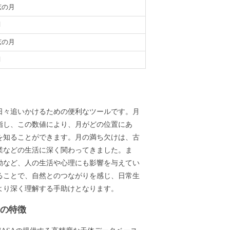
弦の月
月
弦の月
月
義
日々追いかけるための便利なツールです。月
指し、この数値により、月がどの位置にあ
を知ることができます。月の満ち欠けは、古
業などの生活に深く関わってきました。ま
動など、人の生活や心理にも影響を与えてい
ることで、自然とのつながりを感じ、日常生
より深く理解する手助けとなります。
ーの特徴