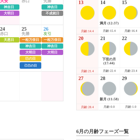
大安
赤口
先勝
13
14
15
神吉日
神吉日
大明日
不成就日
満月
(12:37)
24
25
26
月齢:15.4
月齢:16.4
月齢:14.4
赤口
先勝
友引
20
21
22
天恩日
一粒万倍日
一粒万倍日
神吉日
神吉日
大明日
大明日
巳の日
下弦の月
(17:44)
己巳の日
月齢:22.4
月齢:23.4
月齢:21.4
27
28
29
新月
(11:58)
月齢:0.0
月齢:1.0
月齢:28.4
6月の月齢フェーズ一覧