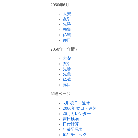
2060年6月
大安
友引
先勝
先負
仏滅
赤口
2060年（年間）
大安
友引
先勝
先負
仏滅
赤口
関連ページ
6月 祝日・連休
2060年 祝日・連休
満月カレンダー
吉日検索
日付計算
年齢早見表
厄年チェック