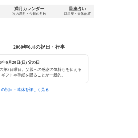
満月カレンダー
星座占い
PDFダウンロ
次の満月・今日の月齢
12星座・天体配置
2060年・無料
2060年6月の祝日・行事
60年6月20日(日) 父の日
月の第3日曜日。父親への感謝の気持ちを伝える
。ギフトや手紙を贈ることが一般的。
6月の祝日・連休を詳しく見る