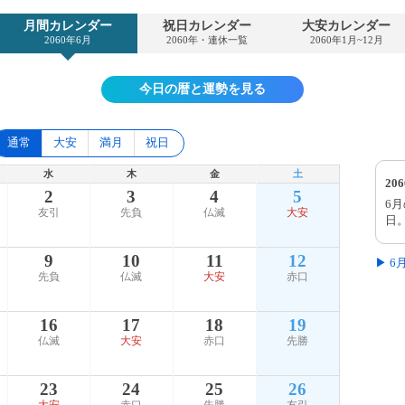
月間カレンダー
祝日カレンダー
大安カレンダー
2060年6月
2060年・連休一覧
2060年1月~12月
今日の暦と運勢を見る
通常
大安
満月
祝日
水
木
金
土
20
2
3
4
5
6
友引
先負
仏滅
大安
日
9
10
11
12
▶ 
先負
仏滅
大安
赤口
16
17
18
19
仏滅
大安
赤口
先勝
23
24
25
26