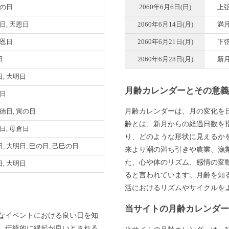
巳の日
2060年6月6日(日)
上
明日, 天恩日
2060年6月14日(月)
満
天恩日
2060年6月21日(月)
下
日
2060年6月28日(月)
新
, 大明日
月齢カレンダーとその意
明日
月齢カレンダーは、月の変化を
月徳日, 寅の日
齢とは、新月からの経過日数を
恩日, 母倉日
り、どのような形状に見えるか
, 大明日, 巳の日, 己巳の日
来より潮の満ち引きや農業、漁
た、心や体のリズム、感情の変
, 大明日
ると言われています。月齢を知
活におけるリズムやサイクルを
当サイトの月齢カレンダ
なイベントにおける良い日を知
、伝統的に縁起が良いとされる