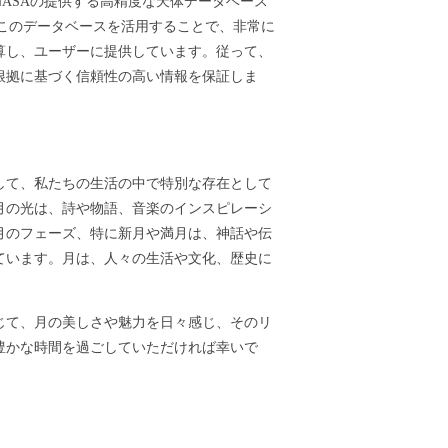
ASAの提供する高精度な天体データベース
ます。このデータベースを活用することで、非常に
算し、ユーザーに提供しています。従って、
根拠に基づく信頼性の高い情報を保証しま
して、私たちの生活の中で特別な存在として
月の光は、詩や物語、音楽のインスピレーシ
月のフェーズ、特に新月や満月は、神話や伝
ています。月は、人々の生活や文化、歴史に
じて、月の美しさや魅力を日々感じ、そのリ
豊かな時間を過ごしていただければ幸いで