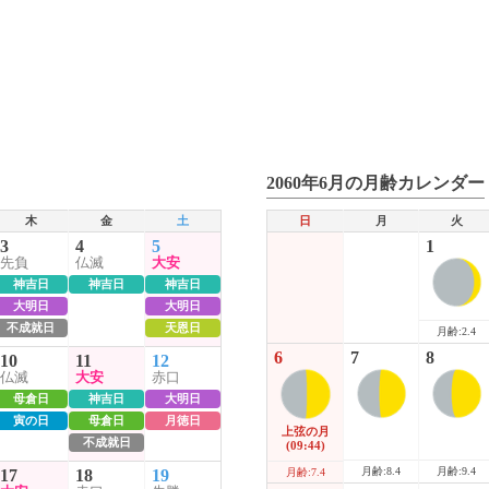
2060年6月の月齢カレンダー
木
金
土
日
月
火
3
4
5
1
先負
仏滅
大安
神吉日
神吉日
神吉日
大明日
大明日
不成就日
天恩日
月齢:2.4
6
7
8
10
11
12
仏滅
大安
赤口
母倉日
神吉日
大明日
寅の日
母倉日
月徳日
上弦の月
不成就日
(09:44)
月齢:8.4
月齢:9.4
17
18
19
月齢:7.4