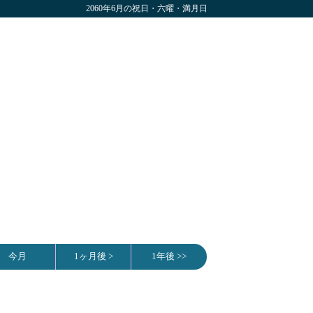
2060年6月の祝日・六曜・満月日
今月
1ヶ月後 >
1年後 >>