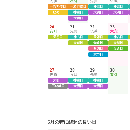
先勝
友引
先負
仏滅
一粒万倍日
一粒万倍日
神吉日
神吉日
巳の日
神吉日
大明日
大明日
大明日
20
21
22
23
友引
先負
仏滅
大安
天恩日
神吉日
天恩日
神吉日
天恩日
母倉日
天恩日
月徳日
母倉日
寅の日
27
28
29
30
先負
赤口
先勝
友引
大明日
神吉日
神吉日
不成就日
大明日
大明日
6月の特に縁起の良い日