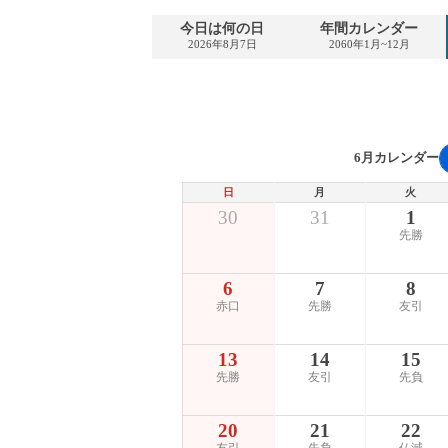
今日は何の日
年間カレンダー
2026年8月7日
2060年1月~12月
6月カレンダー
日
月
火
30
31
1
先勝
6
7
8
赤口
先勝
友引
13
14
15
先勝
友引
先負
20
21
22