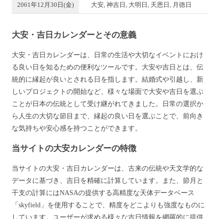
2061年12月30日(金)
大安, 神吉日, 大明日, 天恩日, 月徳日
大安・吉日カレンダーとその意義
大安・吉日カレンダーは、日常の生活や大切なイベントにおけ
る良い日を知るための便利なツールです。大安や吉日とは、伝
統的に縁起が良いとされる日を指します。結婚式や引越し、新
しいプロジェクトの開始など、様々な場面で大安や吉日を選ぶ
ことが日本の伝統として受け継がれてきました。日常の選択か
ら人生の大切な節目まで、縁起の良い日を選ぶことで、前向き
な気持ちや安心感を持つことができます。
当サイトの大安カレンダーの特徴
当サイトの大安・吉日カレンダーは、古来の伝統や天文学的な
データに基づき、吉日を精確に計算しています。また、節月と
干支の計算にはNASAの提供する高精度な天体データベース
「skyfield」を使用することで、精度をどこよりも強度なものに
しています。ユーザーが求める様々な吉日情報を網羅的に提供