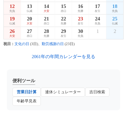
12
13
14
15
16
17
18
先負
仏滅
大安
赤口
先勝
友引
先負
19
20
21
22
23
24
25
仏滅
大安
赤口
先勝
友引
先負
仏滅
26
27
28
29
30
1
2
大安
赤口
先勝
友引
先負
祝日：
文化の日
(3日)、
勤労感謝の日
(23日)
2061年の年間カレンダーを見る
便利ツール
営業日計算
連休シミュレーター
吉日検索
年齢早見表