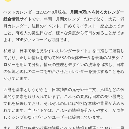
ベストカレンダーは2026年8月現在、
月間70万PVを誇るカレンダー
総合情報サイト
です。年間・月間カレンダーだけでなく、大安・満
月カレンダー、注目のイベント、日めくりイラスト、歴史上のでき
ごと、有名人の誕生日など、様々な角度から毎日を知ることができ
ます。PDFダウンロードも可能です。
私達は「日本で最も見やすいカレンダーサイト」を目指して運営し
ており、正しい情報を求めてNASAの天体データを最新のAIテクノ
ロジーを用いて分析。情報の整理とデザインの洗練を追求し、日本
の伝統と現代のニーズを融合させたカレンダーを提供することを心
がけています。
西暦を基本としながらも、日本独自の元号や十二支、六曜などの伝
統的な要素を取り入れています。これらの要素は日本の長い歴史と
文化を反映しており、それぞれの日には特別な意味や背景が込めら
れています。当サイトでは、これらの情報を分かりやすく、かつ美
しくシンプルなデザインでユーザーに提供しています。
また、祝日や各種の行事や注目イベント情報も網羅しており、一目