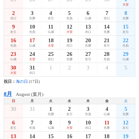
大安
2
3
4
5
6
7
8
赤口
先勝
友引
先負
仏滅
赤口
先勝
9
10
11
12
13
14
15
友引
先負
仏滅
大安
赤口
先勝
友引
16
17
18
19
20
21
22
先負
仏滅
大安
赤口
先勝
友引
先負
23
24
25
26
27
28
29
仏滅
大安
赤口
先勝
友引
先負
仏滅
30
31
1
2
3
4
5
大安
赤口
祝日：
海の日
(17日)
8月
August (葉月)
日
月
火
水
木
金
土
30
31
1
2
3
4
5
先勝
友引
先負
仏滅
先勝
6
7
8
9
10
11
12
友引
先負
仏滅
大安
赤口
先勝
友引
13
14
15
16
17
18
19