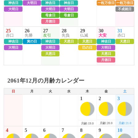
神吉日
大明日
神吉日
神吉日
一粒万倍日
一粒万倍日
大明日
大明日
大明日
不成就日
母倉日
母倉日
月徳日
25
26
27
28
29
30
31
赤口
先勝
友引
先負
仏滅
大安
赤口
神吉日
寅の日
神吉日
天恩日
天恩日
神吉日
天恩日
大明日
大明日
巳の日
大明日
天恩日
天恩日
月徳日
2061年12月の月齢カレンダー
日
月
火
水
木
金
土
1
2
3
月齢:20.0
月齢:21.0
月齢:19.0
4
5
6
7
8
9
10