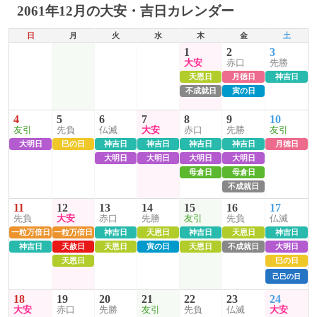
2061年12月の大安・吉日カレンダー
日
月
火
水
木
金
土
1
2
3
大安
赤口
先勝
天恩日
月徳日
神吉日
不成就日
寅の日
4
5
6
7
8
9
10
友引
先負
仏滅
大安
赤口
先勝
友引
大明日
巳の日
神吉日
神吉日
神吉日
神吉日
月徳日
大明日
大明日
大明日
大明日
母倉日
母倉日
不成就日
11
12
13
14
15
16
17
先負
大安
赤口
先勝
友引
先負
仏滅
一粒万倍日
一粒万倍日
神吉日
天恩日
神吉日
天恩日
神吉日
神吉日
天赦日
天恩日
寅の日
天恩日
不成就日
大明日
天恩日
巳の日
己巳の日
18
19
20
21
22
23
24
大安
赤口
先勝
友引
先負
仏滅
大安