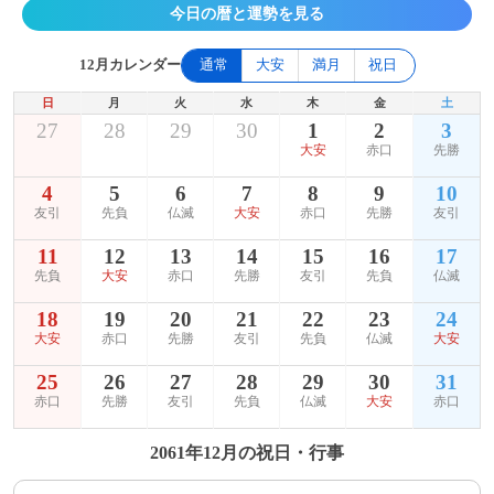
今日の暦と運勢を見る
12月カレンダー
通常
大安
満月
祝日
日
月
火
水
木
金
土
27
28
29
30
1
2
3
大安
赤口
先勝
4
5
6
7
8
9
10
友引
先負
仏滅
大安
赤口
先勝
友引
11
12
13
14
15
16
17
先負
大安
赤口
先勝
友引
先負
仏滅
18
19
20
21
22
23
24
大安
赤口
先勝
友引
先負
仏滅
大安
25
26
27
28
29
30
31
赤口
先勝
友引
先負
仏滅
大安
赤口
2061年12月の祝日・行事