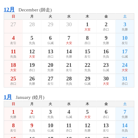
12月
December (師走)
日
月
火
水
木
金
土
27
28
29
30
1
2
3
大安
赤口
先勝
4
5
6
7
8
9
10
友引
先負
仏滅
大安
赤口
先勝
友引
11
12
13
14
15
16
17
先負
大安
赤口
先勝
友引
先負
仏滅
18
19
20
21
22
23
24
大安
赤口
先勝
友引
先負
仏滅
大安
25
26
27
28
29
30
31
赤口
先勝
友引
先負
仏滅
大安
赤口
1月
January (睦月)
日
月
火
水
木
金
土
1
2
3
4
5
6
7
先勝
友引
先負
仏滅
大安
赤口
先勝
8
9
10
11
12
13
14
友引
先負
仏滅
赤口
先勝
友引
先負