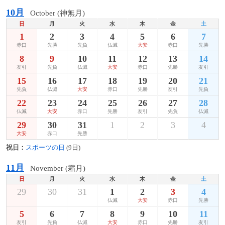
10月
October (神無月)
日
月
火
水
木
金
土
1
2
3
4
5
6
7
赤口
先勝
先負
仏滅
大安
赤口
先勝
8
9
10
11
12
13
14
友引
先負
仏滅
大安
赤口
先勝
友引
15
16
17
18
19
20
21
先負
仏滅
大安
赤口
先勝
友引
先負
22
23
24
25
26
27
28
仏滅
大安
赤口
先勝
友引
先負
仏滅
29
30
31
1
2
3
4
大安
赤口
先勝
祝日：
スポーツの日
(9日)
11月
November (霜月)
日
月
火
水
木
金
土
29
30
31
1
2
3
4
仏滅
大安
赤口
先勝
5
6
7
8
9
10
11
友引
先負
仏滅
大安
赤口
先勝
友引