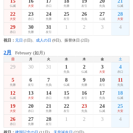
15
16
17
18
19
20
21
仏滅
大安
赤口
先勝
友引
先負
仏滅
22
23
24
25
26
27
28
大安
赤口
先勝
友引
先負
仏滅
大安
29
30
31
1
2
3
4
赤口
先勝
友引
祝日：
元日
(1日)、
成人の日
(9日)、振替休日 (2日)
2月
February (如月)
日
月
火
水
木
金
土
29
30
31
1
2
3
4
先負
仏滅
大安
赤口
5
6
7
8
9
10
11
先勝
友引
先負
仏滅
先勝
友引
先負
12
13
14
15
16
17
18
仏滅
大安
赤口
先勝
友引
先負
仏滅
19
20
21
22
23
24
25
大安
赤口
先勝
友引
先負
仏滅
大安
26
27
28
1
2
3
4
赤口
先勝
友引
祝日：
建国記念の日
(11日)、
天皇誕生日
(23日)