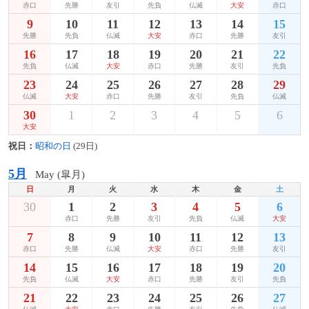
赤口
先勝
友引
先負
仏滅
大安
赤口
9
10
11
12
13
14
15
先勝
先負
仏滅
大安
赤口
先勝
友引
16
17
18
19
20
21
22
先負
仏滅
大安
赤口
先勝
友引
先負
23
24
25
26
27
28
29
仏滅
大安
赤口
先勝
友引
先負
仏滅
30
1
2
3
4
5
6
大安
祝日：
昭和の日
(29日)
5月
May (皐月)
日
月
火
水
木
金
土
30
1
2
3
4
5
6
赤口
先勝
友引
先負
仏滅
大安
7
8
9
10
11
12
13
赤口
先勝
仏滅
大安
赤口
先勝
友引
14
15
16
17
18
19
20
先負
仏滅
大安
赤口
先勝
友引
先負
21
22
23
24
25
26
27