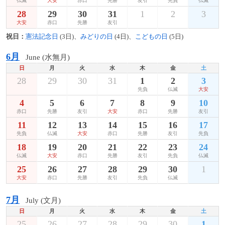
仏滅
大安
赤口
先勝
友引
先負
仏滅
28
29
30
31
1
2
3
大安
赤口
先勝
友引
祝日：
憲法記念日
(3日)、
みどりの日
(4日)、
こどもの日
(5日)
6月
June (水無月)
日
月
火
水
木
金
土
28
29
30
31
1
2
3
先負
仏滅
大安
4
5
6
7
8
9
10
赤口
先勝
友引
大安
赤口
先勝
友引
11
12
13
14
15
16
17
先負
仏滅
大安
赤口
先勝
友引
先負
18
19
20
21
22
23
24
仏滅
大安
赤口
先勝
友引
先負
仏滅
25
26
27
28
29
30
1
大安
赤口
先勝
友引
先負
仏滅
7月
July (文月)
日
月
火
水
木
金
土
25
26
27
28
29
30
1