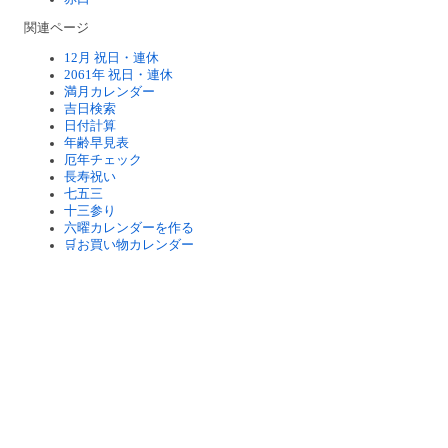
関連ページ
12月 祝日・連休
2061年 祝日・連休
満月カレンダー
吉日検索
日付計算
年齢早見表
厄年チェック
長寿祝い
七五三
十三参り
六曜カレンダーを作る
🛒お買い物カレンダー