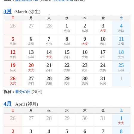
3月
March (弥生)
日
月
火
水
木
金
土
26
27
28
1
2
3
4
先負
仏滅
大安
赤口
5
6
7
8
9
10
11
先勝
友引
先負
仏滅
大安
赤口
友引
12
13
14
15
16
17
18
先負
仏滅
大安
赤口
先勝
友引
先負
19
20
21
22
23
24
25
仏滅
大安
赤口
先勝
友引
先負
仏滅
26
27
28
29
30
31
1
大安
赤口
先勝
友引
先負
仏滅
祝日：
春分の日
(20日)
4月
April (卯月)
日
月
火
水
木
金
土
26
27
28
29
30
31
1
大安
2
3
4
5
6
7
8