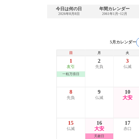
今日は何の日
年間カレンダー
2026年8月8日
2061年1月~12月
5月カレンダー
日
月
火
1
2
3
友引
先負
仏滅
一粒万倍日
8
9
10
大安
先負
仏滅
15
16
17
大安
仏滅
赤口
天赦日