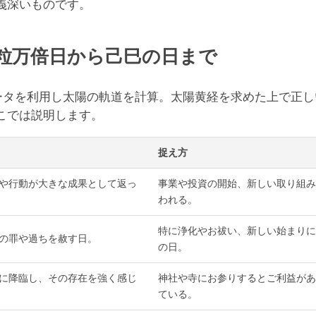
義深いものです。
粒万倍日から己巳の日まで
データを利用し太陽の軌道を計算。太陽黄経を求めた上で正
こでは説明します。
捉え方
や行動が大きな成果として返っ
事業や投資の開始、新しい取り組み
われる。
特に浄化やお祓い、新しい始まりに
の罪や過ちを赦す日。
の日。
に降臨し、その存在を強く感じ
神社や寺にお参りするとご利益があ
ている。