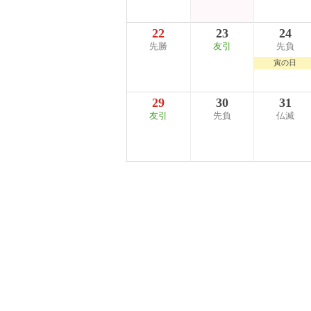
22
23
24
先勝
友引
先負
寅の日
29
30
31
友引
先負
仏滅