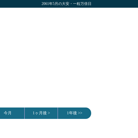
2061年5月の大安・一粒万倍日
今月
1ヶ月後 >
1年後 >>