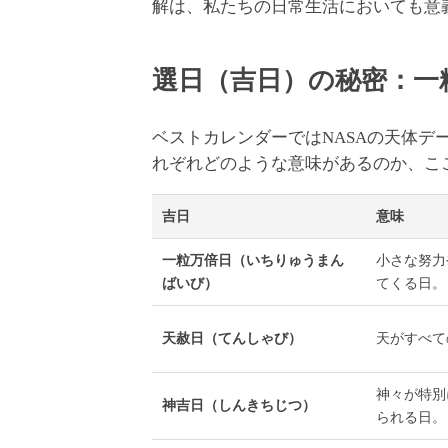
解は、私たちの日常生活においても意
選日（吉日）の秘密：一
ベストカレンダーではNASAの天体
れぞれどのような意味があるのか、こ
吉日
意味
一粒万倍日（いちりゅうまん
小さな努力
ばいび）
てくる日。
天赦日（てんしゃび）
天がすべて
神々が特別
神吉日（しんきちじつ）
られる日。