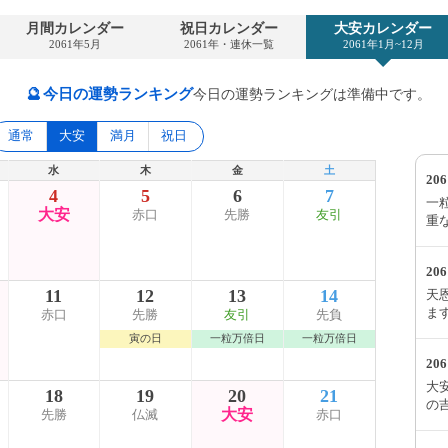
月間カレンダー
祝日カレンダー
大安カレンダー
2061年5月
2061年・連休一覧
2061年1月~12月
🔮
今日の運勢ランキング
今日の運勢ランキングは準備中です。
通常
大安
満月
祝日
水
木
金
土
20
4
5
6
7
一粒
大安
赤口
先勝
友引
重
20
11
12
13
14
天恩
ま
赤口
先勝
友引
先負
寅の日
一粒万倍日
一粒万倍日
20
大安
18
19
20
21
の
大安
先勝
仏滅
赤口