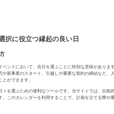
大明
ま
20
一粒
て
選択に役立つ縁起の良い日
20
大安
方
い
20
イベントにおいて、吉日を選ぶことに特別な意味がありま
神吉
式や新事業のスタート、引越しや重要な契約の締結など、
ま
ことができます。
20
日々を選ぶための便利なツールです。当サイトでは、伝統
神吉
す。このカレンダーを利用することで、計画を立てる際や
ま