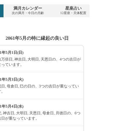
満月カレンダー
星座占い
PDFダウンロ
次の満月・今日の月齢
12星座・天体配置
2061年・無料
2061年5月の特に縁起の良い日
61年5月1日(日)
万倍日, 神吉日, 大明日, 天恩日の、4つの吉日が
なっています。
61年5月3日(火)
日, 母倉日, 巳の日の、3つの吉日が重なってい
す。
61年5月4日(水)
, 神吉日, 大明日, 天恩日, 母倉日, 月徳日の、6つ
吉日が重なっています。