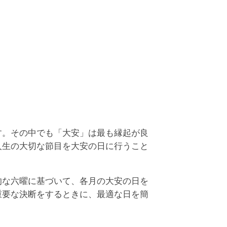
日, 母倉日, 寅の日の、3つの吉日が重なってい
す。
61年5月25日(水)
万倍日, 神吉日, 母倉日の、3つの吉日が重なっ
います。
61年5月26日(木)
, 一粒万倍日, 大明日の、3つの吉日が重なって
ます。
61年5月27日(金)
す。その中でも「大安」は最も縁起が良
日, 大明日, 巳の日の、3つの吉日が重なってい
人生の大切な節目を大安の日に行うこと
す。
61年5月31日(火)
的な六曜に基づいて、各月の大安の日を
日, 大明日, 天恩日の、3つの吉日が重なってい
重要な決断をするときに、最適な日を簡
す。