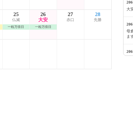
20
大
25
26
27
28
大安
仏滅
赤口
先勝
20
一粒万倍日
一粒万倍日
母倉
ま
20
一粒
て
20
大安
す
20
大
20