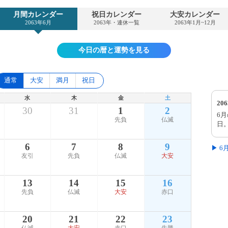
月間カレンダー
祝日カレンダー
大安カレンダー
2063年6月
2063年・連休一覧
2063年1月~12月
今日の暦と運勢を見る
通常
大安
満月
祝日
水
木
金
土
20
30
31
1
2
6
先負
仏滅
日
6
7
8
9
▶ 
友引
先負
仏滅
大安
13
14
15
16
先負
仏滅
大安
赤口
20
21
22
23