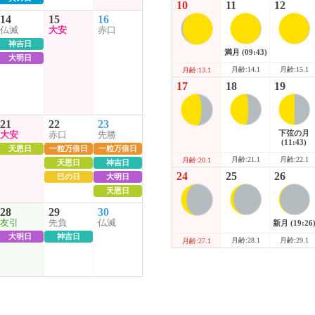
10
11
12
14
15
16
仏滅
大安
赤口
神吉日
満月
(09:43)
大明日
月齢:14.1
月齢:15.1
月齢:13.1
17
18
19
21
22
23
下弦の月
大安
赤口
先勝
(11:43)
天恩日
一粒万倍日
一粒万倍日
月齢:21.1
月齢:22.1
月齢:20.1
天恩日
神吉日
24
25
26
巳の日
大明日
天恩日
28
29
30
友引
先負
仏滅
新月
(19:26
大明日
神吉日
月齢:28.1
月齢:29.1
月齢:27.1