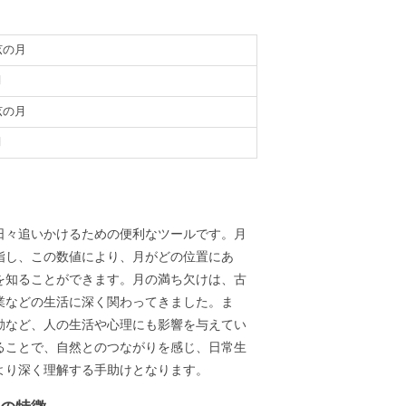
弦の月
月
弦の月
月
義
日々追いかけるための便利なツールです。月
指し、この数値により、月がどの位置にあ
を知ることができます。月の満ち欠けは、古
業などの生活に深く関わってきました。ま
動など、人の生活や心理にも影響を与えてい
ることで、自然とのつながりを感じ、日常生
より深く理解する手助けとなります。