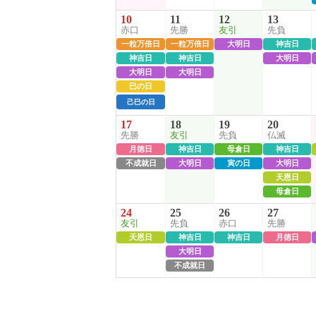
10
11
12
13
赤口
先勝
友引
先負
一粒万倍日
一粒万倍日
大明日
神吉日
神吉日
神吉日
大明日
大明日
大明日
巳の日
己巳の日
17
18
19
20
先勝
友引
先負
仏滅
月徳日
神吉日
母倉日
神吉日
不成就日
大明日
寅の日
大明日
天恩日
母倉日
24
25
26
27
友引
先負
赤口
先勝
天恩日
神吉日
神吉日
月徳日
大明日
不成就日