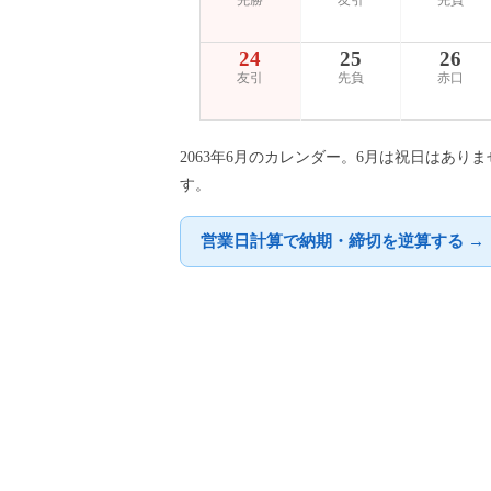
先勝
友引
先負
24
25
26
友引
先負
赤口
2063年6月のカレンダー。6月は祝日はあり
す。
営業日計算で納期・締切を逆算する →