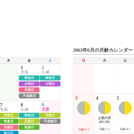
2063年6月の月齢カレンダー
木
金
土
日
月
火
1
2
先負
仏滅
神吉日
神吉日
大明日
大明日
月徳日
不成就日
3
4
5
7
8
9
先負
仏滅
大安
天恩日
神吉日
天恩日
上弦の月
母倉日
天恩日
不成就日
(05:29)
月徳日
母倉日
月齢:7.1
月齢:8.1
月齢:6.1
寅の日