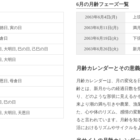
6月の月齢フェーズ一覧
2063年6月4日(月)
上
月徳日, 寅の日
2063年6月11日(月)
満
母倉日
2063年6月19日(火)
下
, 大明日, 巳の日, 己巳の日
2063年6月26日(火)
新
, 大明日
月齢カレンダーとその意
月齢カレンダーは、月の変化を
天恩日, 母倉日
齢とは、新月からの経過日数を
り、どのような形状に見えるか
, 巳の日
来より潮の満ち引きや農業、漁
た、心や体のリズム、感情の変
, 大明日, 天恩日
ると言われています。月齢を知
活におけるリズムやサイクルを