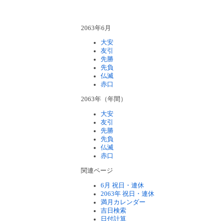
2063年6月
大安
友引
先勝
先負
仏滅
赤口
2063年（年間）
大安
友引
先勝
先負
仏滅
赤口
関連ページ
6月 祝日・連休
2063年 祝日・連休
満月カレンダー
吉日検索
日付計算