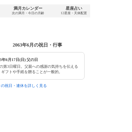
満月カレンダー
星座占い
PDFダウンロ
次の満月・今日の月齢
12星座・天体配置
2063年・無料
2063年6月の祝日・行事
63年6月17日(日) 父の日
月の第3日曜日。父親への感謝の気持ちを伝える
。ギフトや手紙を贈ることが一般的。
6月の祝日・連休を詳しく見る