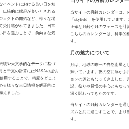
当サイトの月齢カレンダ
なイベントにおける良い日を知
、伝統的に縁起が良いとされる
当サイトの月齢カレンダーは、N
ジェクトの開始など、様々な場
「skyfield」を使用してい
て受け継がれてきました。日常
正確な月齢や月のフェーズを計
い日を選ぶことで、前向きな気
こちらのカレンダーは、科学的
す。
月の魅力について
伝統や天文学的なデータに基づ
月は、地球の唯一の自然衛星と
と干支の計算にはNASAの提供
輝いています。夜の空に浮かぶ
」を使用することで、精度をどこよ
ョンの源ともなってきました。
める様々な吉日情報を網羅的に
説、祭りや習慣の中心ともなっ
備えました。
深く関わってきたのです。
当サイトの月齢カレンダーを通
ズムと共に過ごすことで、より
す。