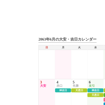
2063年6月の大安・吉日カレンダー
日
月
火
水
3
4
5
6
大安
赤口
先勝
友引
神吉日
天恩日
神吉日
天恩日