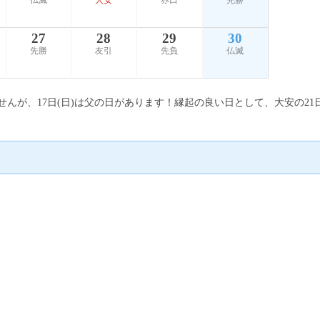
仏滅
大安
赤口
先勝
27
28
29
30
先勝
友引
先負
仏滅
ませんが、17日(日)は父の日があります！縁起の良い日として、大安の21