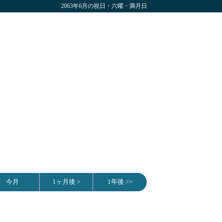
2063年6月の祝日・六曜・満月日
今月
1ヶ月後 >
1年後 >>