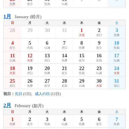
先勝
友引
先負
仏滅
1月
January (睦月)
日
月
火
水
木
金
土
28
29
30
31
1
2
3
大安
赤口
先勝
4
5
6
7
8
9
10
友引
先負
仏滅
赤口
先勝
友引
先負
11
12
13
14
15
16
17
仏滅
大安
赤口
先勝
友引
先負
仏滅
18
19
20
21
22
23
24
大安
赤口
先勝
友引
先負
仏滅
大安
25
26
27
28
29
30
31
赤口
先勝
友引
先負
仏滅
大安
赤口
祝日：
元日
(1日)、
成人の日
(12日)
2月
February (如月)
日
月
火
水
木
金
土
1
2
3
4
5
6
7
先勝
友引
先負
仏滅
先勝
友引
先負