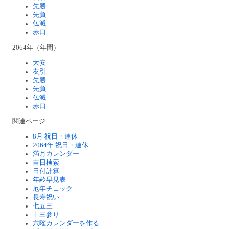
先勝
先負
仏滅
赤口
2064年（年間）
大安
友引
先勝
先負
仏滅
赤口
関連ページ
8月 祝日・連休
2064年 祝日・連休
満月カレンダー
吉日検索
日付計算
年齢早見表
厄年チェック
長寿祝い
七五三
十三参り
六曜カレンダーを作る