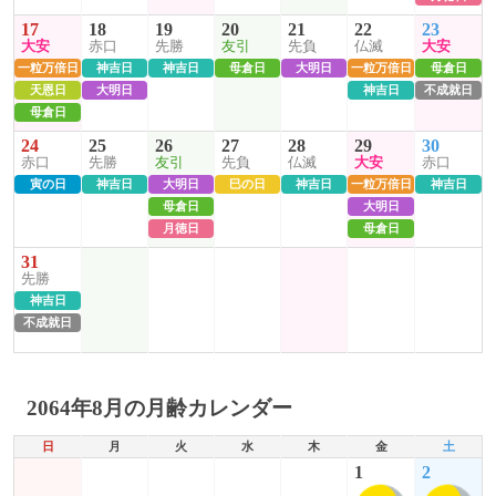
17
18
19
20
21
22
23
大安
赤口
先勝
友引
先負
仏滅
大安
一粒万倍日
神吉日
神吉日
母倉日
大明日
一粒万倍日
母倉日
天恩日
大明日
神吉日
不成就日
母倉日
24
25
26
27
28
29
30
赤口
先勝
友引
先負
仏滅
大安
赤口
寅の日
神吉日
大明日
巳の日
神吉日
一粒万倍日
神吉日
母倉日
大明日
月徳日
母倉日
31
先勝
神吉日
不成就日
2064年8月の月齢カレンダー
日
月
火
水
木
金
土
1
2