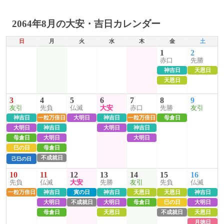
2064年8月の大安・吉日カレンダー
日
月
火
水
木
金
土
1
2
赤口
先勝
神吉日
天恩日
天恩日
3
4
5
6
7
8
9
友引
先負
仏滅
大安
赤口
先勝
友引
神吉日
一粒万倍日
大明日
神吉日
一粒万倍日
母倉日
大明日
神吉日
大明日
神吉日
母倉日
大明日
大明日
巳の日
母倉日
不成就日
己巳の日
10
11
12
13
14
15
16
先負
仏滅
大安
先勝
友引
先負
仏滅
一粒万倍日
神吉日
寅の日
神吉日
天恩日
天恩日
神吉日
大明日
不成就日
大明日
母倉日
巳の日
大明日
母倉日
天恩日
不成就日
天恩日
月徳日