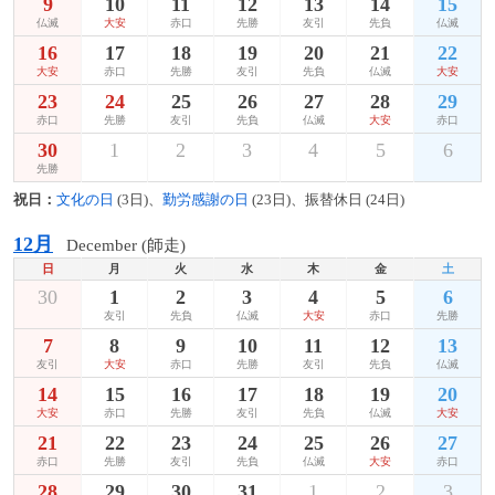
9
10
11
12
13
14
15
仏滅
大安
赤口
先勝
友引
先負
仏滅
16
17
18
19
20
21
22
大安
赤口
先勝
友引
先負
仏滅
大安
23
24
25
26
27
28
29
赤口
先勝
友引
先負
仏滅
大安
赤口
30
1
2
3
4
5
6
先勝
祝日：
文化の日
(3日)、
勤労感謝の日
(23日)、振替休日 (24日)
12月
December (師走)
日
月
火
水
木
金
土
30
1
2
3
4
5
6
友引
先負
仏滅
大安
赤口
先勝
7
8
9
10
11
12
13
友引
大安
赤口
先勝
友引
先負
仏滅
14
15
16
17
18
19
20
大安
赤口
先勝
友引
先負
仏滅
大安
21
22
23
24
25
26
27
赤口
先勝
友引
先負
仏滅
大安
赤口
28
29
30
31
1
2
3