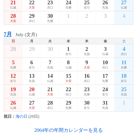
21
22
23
24
25
26
27
仏滅
大安
赤口
先勝
友引
先負
仏滅
28
29
30
1
2
3
4
大安
赤口
先勝
7月
July (文月)
日
月
火
水
木
金
土
28
29
30
1
2
3
4
友引
先負
仏滅
赤口
5
6
7
8
9
10
11
先勝
友引
先負
仏滅
大安
赤口
先勝
12
13
14
15
16
17
18
友引
先負
仏滅
大安
赤口
先勝
友引
19
20
21
22
23
24
25
先負
仏滅
大安
赤口
先勝
友引
先負
26
27
28
29
30
31
1
仏滅
大安
赤口
先勝
友引
先負
祝日：
海の日
(20日)
2064年の年間カレンダーを見る