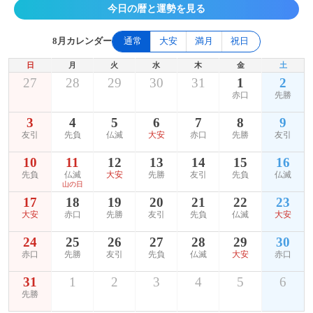
今日の暦と運勢を見る
8月カレンダー
通常
大安
満月
祝日
日
月
火
水
木
金
土
27
28
29
30
31
1
2
赤口
先勝
3
4
5
6
7
8
9
友引
先負
仏滅
大安
赤口
先勝
友引
10
11
12
13
14
15
16
先負
仏滅
大安
先勝
友引
先負
仏滅
山の日
17
18
19
20
21
22
23
大安
赤口
先勝
友引
先負
仏滅
大安
24
25
26
27
28
29
30
赤口
先勝
友引
先負
仏滅
大安
赤口
31
1
2
3
4
5
6
先勝