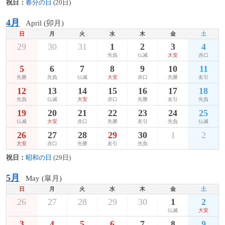
祝日：
春分の日
(20日)
4月
April (卯月)
日
月
火
水
木
金
土
29
30
31
1
2
3
4
先負
仏滅
大安
赤口
5
6
7
8
9
10
11
先勝
先負
仏滅
大安
赤口
先勝
友引
12
13
14
15
16
17
18
先負
仏滅
大安
赤口
先勝
友引
先負
19
20
21
22
23
24
25
仏滅
大安
赤口
先勝
友引
先負
仏滅
26
27
28
29
30
1
2
大安
赤口
先勝
友引
先負
祝日：
昭和の日
(29日)
5月
May (皐月)
日
月
火
水
木
金
土
26
27
28
29
30
1
2
仏滅
大安
3
4
5
6
7
8
9