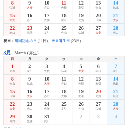
8
9
10
11
12
13
14
仏滅
大安
赤口
先勝
友引
先負
仏滅
15
16
17
18
19
20
21
大安
赤口
先勝
友引
先負
仏滅
大安
22
23
24
25
26
27
28
赤口
先勝
友引
先負
仏滅
大安
赤口
祝日：
建国記念の日
(11日)、
天皇誕生日
(23日)
3月
March (弥生)
日
月
火
水
木
金
土
1
2
3
4
5
6
7
先勝
友引
先負
仏滅
大安
赤口
友引
8
9
10
11
12
13
14
先負
仏滅
大安
赤口
先勝
友引
先負
15
16
17
18
19
20
21
仏滅
大安
赤口
先勝
友引
先負
仏滅
22
23
24
25
26
27
28
大安
赤口
先勝
友引
先負
仏滅
大安
29
30
31
1
2
3
4
赤口
先勝
友引