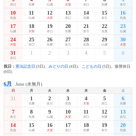
赤口
先勝
仏滅
大安
赤口
先勝
友引
10
11
12
13
14
15
16
先負
仏滅
大安
赤口
先勝
友引
先負
17
18
19
20
21
22
23
仏滅
大安
赤口
先勝
友引
先負
仏滅
24
25
26
27
28
29
30
大安
赤口
先勝
友引
先負
仏滅
大安
31
1
2
3
4
5
6
赤口
祝日：
憲法記念日
(3日)、
みどりの日
(4日)、
こどもの日
(5日)、振替休日
(6日)
6月
June (水無月)
日
月
火
水
木
金
土
31
1
2
3
4
5
6
先勝
友引
先負
大安
赤口
先勝
7
8
9
10
11
12
13
友引
先負
仏滅
大安
赤口
先勝
友引
14
15
16
17
18
19
20
先負
仏滅
大安
赤口
先勝
友引
先負