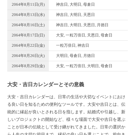
2064年8月11日(月)
神吉日, 大明日, 母倉日
2064年8月13日(水)
神吉日, 大明日, 天恩日
2064年8月16日(土)
神吉日, 大明日, 天恩日, 月徳日
2064年8月17日(日)
大安, 一粒万倍日, 天恩日, 母倉日
2064年8月22日(金)
一粒万倍日, 神吉日
2064年8月26日(火)
大明日, 母倉日, 月徳日
2064年8月29日(金)
大安, 一粒万倍日, 大明日, 母倉日
大安・吉日カレンダーとその意義
大安・吉日カレンダーは、日常の生活や大切なイベントにおけ
る良い日を知るための便利なツールです。大安や吉日とは、伝
統的に縁起が良いとされる日を指します。結婚式や引越し、新
しいプロジェクトの開始など、様々な場面で大安や吉日を選ぶ
ことが日本の伝統として受け継がれてきました。日常の選択か
ら人生の大切な節目まで、縁起の良い日を選ぶことで、前向き