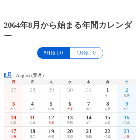
2064年8月から始まる年間カレンダ
ー
8月始まり
1月始まり
8月
August (葉月)
日
月
火
水
木
金
土
27
28
29
30
31
1
2
赤口
先勝
3
4
5
6
7
8
9
友引
先負
仏滅
大安
赤口
先勝
友引
10
11
12
13
14
15
16
先負
仏滅
大安
先勝
友引
先負
仏滅
17
18
19
20
21
22
23
大安
赤口
先勝
友引
先負
仏滅
大安