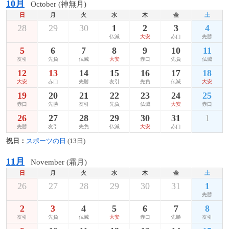
10月
October (神無月)
日
月
火
水
木
金
土
28
29
30
1
2
3
4
仏滅
大安
赤口
先勝
5
6
7
8
9
10
11
友引
先負
仏滅
大安
赤口
先負
仏滅
12
13
14
15
16
17
18
大安
赤口
先勝
友引
先負
仏滅
大安
19
20
21
22
23
24
25
赤口
先勝
友引
先負
仏滅
大安
赤口
26
27
28
29
30
31
1
先勝
友引
先負
仏滅
大安
赤口
祝日：
スポーツの日
(13日)
11月
November (霜月)
日
月
火
水
木
金
土
26
27
28
29
30
31
1
先勝
2
3
4
5
6
7
8
友引
先負
仏滅
大安
赤口
先勝
友引