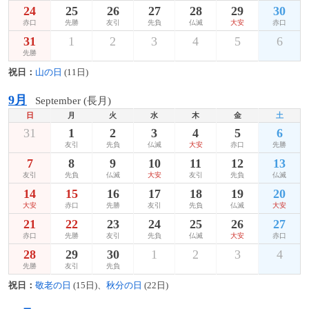
24
25
26
27
28
29
30
赤口
先勝
友引
先負
仏滅
大安
赤口
31
1
2
3
4
5
6
先勝
祝日：
山の日
(11日)
9月
September (長月)
日
月
火
水
木
金
土
31
1
2
3
4
5
6
友引
先負
仏滅
大安
赤口
先勝
7
8
9
10
11
12
13
友引
先負
仏滅
大安
友引
先負
仏滅
14
15
16
17
18
19
20
大安
赤口
先勝
友引
先負
仏滅
大安
21
22
23
24
25
26
27
赤口
先勝
友引
先負
仏滅
大安
赤口
28
29
30
1
2
3
4
先勝
友引
先負
祝日：
敬老の日
(15日)、
秋分の日
(22日)