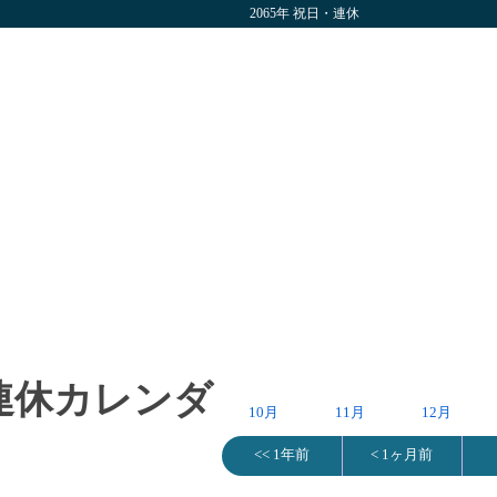
2065年 祝日・連休
・連休カレンダ
10月
11月
12月
<< 1年前
< 1ヶ月前