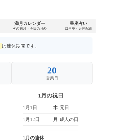
満月カレンダー
星座占い
PDFダウンロ
次の満月・今日の月齢
12星座・天体配置
2065年・無料
は連休期間です。
20
営業日
1月の祝日
1月1日
木
元日
1月12日
月
成人の日
1月の連休