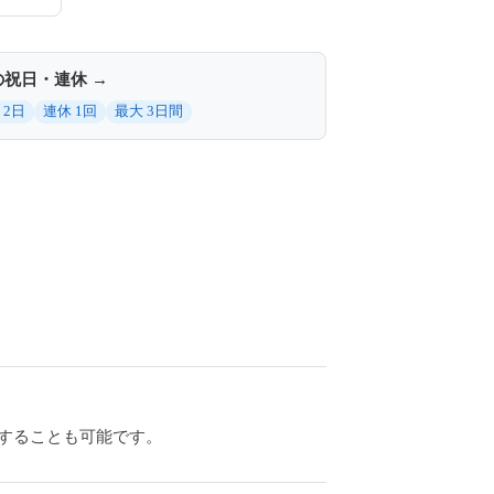
の祝日・連休 →
 2日
連休 1回
最大 3日間
にすることも可能です。