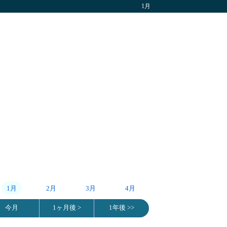
1月
1月
2月
3月
4月
今月
1ヶ月後 >
1年後 >>