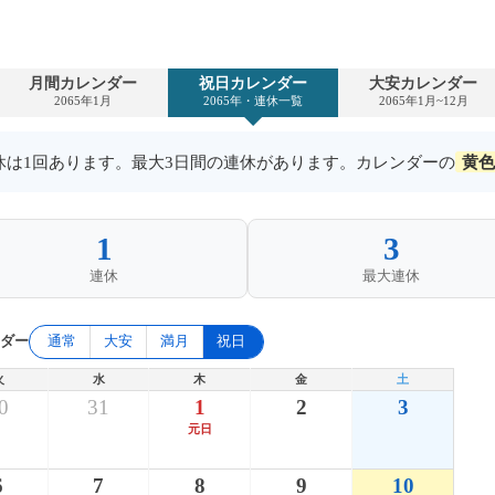
月間カレンダー
祝日カレンダー
大安カレンダー
2065年1月
2065年・連休一覧
2065年1月~12月
連休は1回あります。最大3日間の連休があります。カレンダーの
黄色
1
3
連休
最大連休
ンダー
通常
大安
満月
祝日
火
水
木
金
土
0
31
1
2
3
元日
6
7
8
9
10