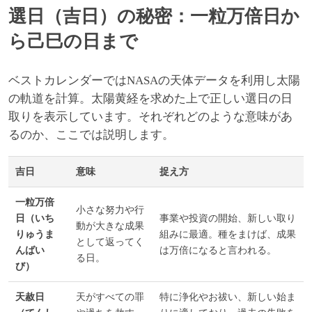
選日（吉日）の秘密：一粒万倍日か
ら己巳の日まで
ベストカレンダーではNASAの天体データを利用し太陽
の軌道を計算。太陽黄経を求めた上で正しい選日の日
取りを表示しています。それぞれどのような意味があ
るのか、ここでは説明します。
吉日
意味
捉え方
一粒万倍
小さな努力や行
日（いち
事業や投資の開始、新しい取り
動が大きな成果
りゅうま
組みに最適。種をまけば、成果
として返ってく
んばい
は万倍になると言われる。
る日。
び）
天赦日
天がすべての罪
特に浄化やお祓い、新しい始ま