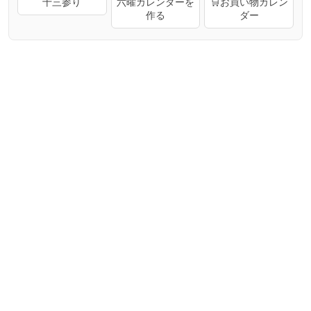
十三参り
六曜カレンダーを
🛒お買い物カレン
作る
ダー