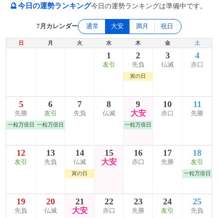
🔮
今日の運勢ランキング
今日の運勢ランキングは準備中です。
7月カレンダー
通常
大安
満月
祝日
日
月
火
水
木
金
土
1
2
3
4
友引
先負
仏滅
赤口
寅の日
5
6
7
8
9
10
11
大安
先勝
友引
先負
仏滅
赤口
先勝
一粒万倍日
一粒万倍日
一粒万倍日
12
13
14
15
16
17
18
大安
友引
先負
仏滅
赤口
先勝
友引
寅の日
一粒万倍日
19
20
21
22
23
24
25
大安
先負
仏滅
赤口
先勝
友引
先負