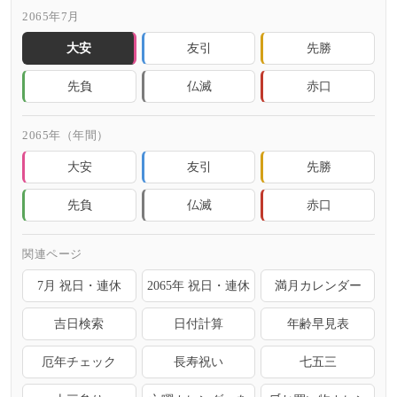
2065年7月
大安
友引
先勝
先負
仏滅
赤口
2065年（年間）
大安
友引
先勝
先負
仏滅
赤口
関連ページ
7月 祝日・連休
2065年 祝日・連休
満月カレンダー
吉日検索
日付計算
年齢早見表
厄年チェック
長寿祝い
七五三