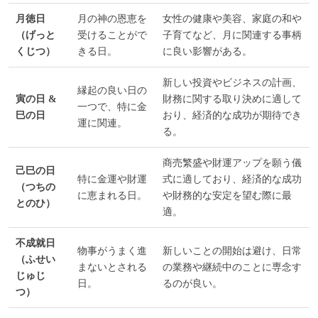
月徳日
月の神の恩恵を
女性の健康や美容、家庭の和や
（げっと
受けることがで
子育てなど、月に関連する事柄
くじつ）
きる日。
に良い影響がある。
新しい投資やビジネスの計画、
縁起の良い日の
寅の日 &
財務に関する取り決めに適して
一つで、特に金
巳の日
おり、経済的な成功が期待でき
運に関連。
る。
商売繁盛や財運アップを願う儀
己巳の日
特に金運や財運
式に適しており、経済的な成功
（つちの
に恵まれる日。
や財務的な安定を望む際に最
とのひ）
適。
不成就日
物事がうまく進
新しいことの開始は避け、日常
（ふせい
まないとされる
の業務や継続中のことに専念す
じゅじ
日。
るのが良い。
つ）