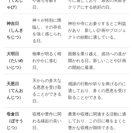
（てんし
や過ちを赦す
りに適しており、過去の失敗を
ゃび）
日。
クリアにする絶好の日。
神々が特別に降
神吉日
神社や寺にお参りするとご利益
臨し、その存在
（しんき
があり、新しい計画やプロジェ
を強く感じられ
ちじつ）
クトの始動に適している。
る日。
大明日
物事が明るく晴
困難を乗り越え、成功への道が
（たいめ
れやかに進む
開かれる日。新しいことや計画
いじつ）
日。
の開始に最適。
天からの多大な
天恩日
感謝の行動や祈りを捧げるのに
る恩恵を受け取
（てんお
適しており、多くの恩恵を受け
ることができる
んじつ）
取ることができる。
日。
母倉日
収穫や豊作に関
農業や収穫に関連する活動に適
（ぼそう
わる縁起の良い
しており、この日に種をまくと
じつ）
日。
豊かな収穫が期待できる。