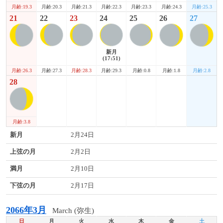
月齢:19.3
月齢:24.3
月齢:25.3
月齢:20.3
月齢:21.3
月齢:22.3
月齢:23.3
21
22
23
24
25
26
27
新月
(17:51)
月齢:26.3
月齢:1.8
月齢:2.8
月齢:27.3
月齢:28.3
月齢:29.3
月齢:0.8
28
月齢:3.8
新月
2月24日
上弦の月
2月2日
満月
2月10日
下弦の月
2月17日
2066年3月
March (弥生)
日
月
火
水
木
金
土