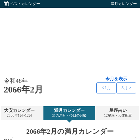
ベストカレンダー
満月カレンダー
今月を表示
令和48年
2066年2月
< 1月
3月 >
大安カレンダー
満月カレンダー
星座占い
2066年1月~12月
次の満月・今日の月齢
12星座・天体配置
2066年2月の満月カレンダー