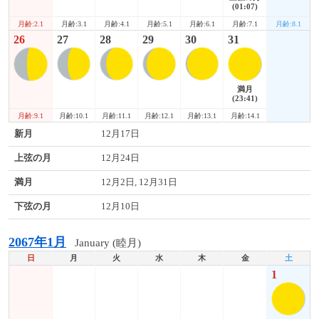
(01:07)
月齢:2.1
月齢:7.1
月齢:8.1
月齢:3.1
月齢:4.1
月齢:5.1
月齢:6.1
26
27
28
29
30
31
満月
(23:41)
月齢:9.1
月齢:14.1
月齢:10.1
月齢:11.1
月齢:12.1
月齢:13.1
新月
12月17日
上弦の月
12月24日
満月
12月2日, 12月31日
下弦の月
12月10日
2067年1月
January (睦月)
日
月
火
水
木
金
土
1