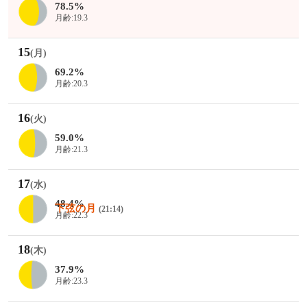
78.5%
月齢:19.3
15
(月)
69.2%
月齢:20.3
16
(火)
59.0%
月齢:21.3
17
(水)
48.4%
下弦の月
(21:14)
月齢:22.3
18
(木)
37.9%
月齢:23.3