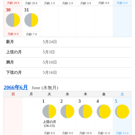
月齢:28.6
月齢:4.0
月齢:5.0
月齢:29.6
月齢:1.0
月齢:2.0
月齢:3.0
30
31
月齢:6.0
月齢:7.0
新月
5月24日
上弦の月
5月3日
満月
5月10日
下弦の月
5月16日
2066年6月
June (水無月)
日
月
火
水
木
金
土
1
2
3
4
5
上弦の月
(16:13)
月齢:11.0
月齢:12.0
月齢:8.0
月齢:9.0
月齢:10.0