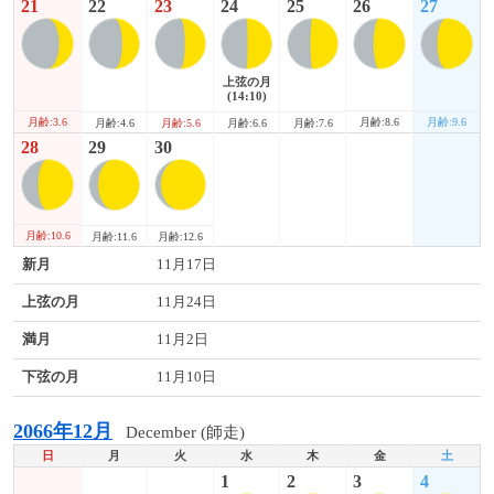
21
22
23
24
25
26
27
上弦の月
(14:10)
月齢:3.6
月齢:8.6
月齢:9.6
月齢:4.6
月齢:5.6
月齢:6.6
月齢:7.6
28
29
30
月齢:10.6
月齢:11.6
月齢:12.6
新月
11月17日
上弦の月
11月24日
満月
11月2日
下弦の月
11月10日
2066年12月
December (師走)
日
月
火
水
木
金
土
1
2
3
4