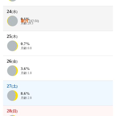
24
(水)
0.1%
新月
(17:51)
月齢:29.3
25
(木)
0.7%
月齢:0.8
26
(金)
3.6%
月齢:1.8
27
(土)
8.6%
月齢:2.8
28
(日)