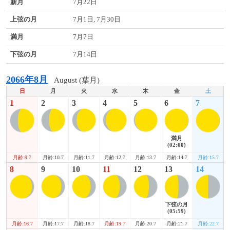
新月
7月22日
上弦の月
7月1日, 7月30日
満月
7月7日
下弦の月
7月14日
2066年8月
August (葉月)
日
月
火
水
木
金
土
1
2
3
4
5
6
7
満月
(02:00)
月齢:9.7
月齢:14.7
月齢:15.7
月齢:10.7
月齢:11.7
月齢:12.7
月齢:13.7
8
9
10
11
12
13
14
下弦の月
(05:59)
月齢:16.7
月齢:21.7
月齢:22.7
月齢:17.7
月齢:18.7
月齢:19.7
月齢:20.7