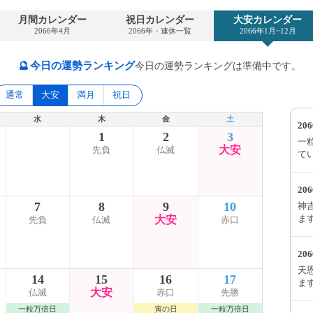
月間カレンダー
祝日カレンダー
大安カレンダー
2066年4月
2066年・連休一覧
2066年1月~12月
🔮
今日の運勢ランキング
今日の運勢ランキングは準備中です。
通常
大安
満月
祝日
水
木
金
土
20
1
2
3
一粒
大安
先負
仏滅
て
20
7
8
9
10
神吉
ま
大安
先負
仏滅
赤口
20
天恩
14
15
16
17
ま
大安
仏滅
赤口
先勝
一粒万倍日
寅の日
一粒万倍日