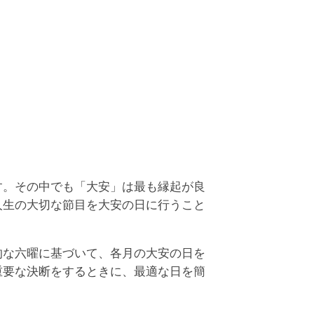
安, 大明日の、2つの吉日が重なっています。
66年4月25日(日)
安, 神吉日の、2つの吉日が重なっています。
66年4月26日(月)
粒万倍日, 神吉日の、2つの吉日が重なっていま
。
66年4月28日(水)
日, 月徳日, 寅の日の、3つの吉日が重なってい
す。その中でも「大安」は最も縁起が良
す。
人生の大切な節目を大安の日に行うこと
66年4月29日(木)
粒万倍日, 神吉日の、2つの吉日が重なっていま
。
的な六曜に基づいて、各月の大安の日を
重要な決断をするときに、最適な日を簡