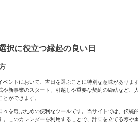
大
20
大
20
選択に役立つ縁起の良い日
一
す
方
20
大明
イベントにおいて、吉日を選ぶことに特別な意味がありま
ま
式や新事業のスタート、引越しや重要な契約の締結など、
20
ことができます。
一
す
日々を選ぶための便利なツールです。当サイトでは、伝統
す。このカレンダーを利用することで、計画を立てる際や