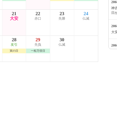
20
神吉
日
21
22
23
24
大安
赤口
先勝
仏滅
20
大
28
29
30
友引
先負
仏滅
20
寅の日
一粒万倍日
一
す
20
大
20
一
す
20