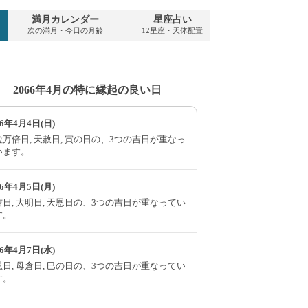
満月カレンダー
星座占い
PDFダウンロ
次の満月・今日の月齢
12星座・天体配置
2066年・無料
2066年4月の特に縁起の良い日
66年4月4日(日)
万倍日, 天赦日, 寅の日の、3つの吉日が重なっ
います。
66年4月5日(月)
日, 大明日, 天恩日の、3つの吉日が重なってい
す。
66年4月7日(水)
日, 母倉日, 巳の日の、3つの吉日が重なってい
す。