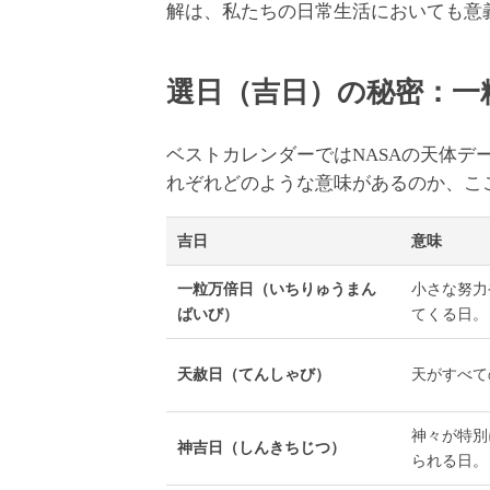
解は、私たちの日常生活においても意
選日（吉日）の秘密：一
ベストカレンダーではNASAの天体
れぞれどのような意味があるのか、こ
吉日
意味
一粒万倍日（いちりゅうまん
小さな努力
ばいび）
てくる日。
天赦日（てんしゃび）
天がすべて
神々が特別
神吉日（しんきちじつ）
られる日。