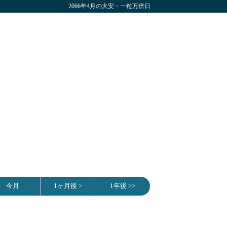
2066年4月の大安・一粒万倍日
今月
1ヶ月後 >
1年後 >>