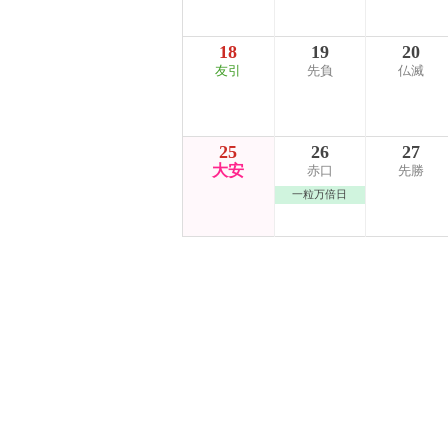
18
19
20
友引
先負
仏滅
25
26
27
大安
赤口
先勝
一粒万倍日