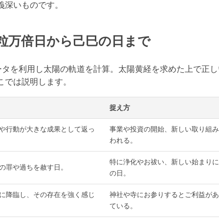
義深いものです。
粒万倍日から己巳の日まで
データを利用し太陽の軌道を計算。太陽黄経を求めた上で正
こでは説明します。
捉え方
や行動が大きな成果として返っ
事業や投資の開始、新しい取り組み
われる。
特に浄化やお祓い、新しい始まりに
の罪や過ちを赦す日。
の日。
に降臨し、その存在を強く感じ
神社や寺にお参りするとご利益があ
ている。