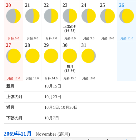
20
21
22
23
24
25
26
上弦の月
(16:58)
月齢:5.0
月齢:10.0
月齢:11.0
月齢:6.0
月齢:7.0
月齢:8.0
月齢:9.0
27
28
29
30
31
満月
(12:36)
月齢:12.0
月齢:13.0
月齢:14.0
月齢:15.0
月齢:16.0
新月
10月15日
上弦の月
10月23日
満月
10月1日, 10月30日
下弦の月
10月7日
2069年11月
November (霜月)