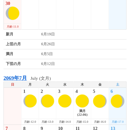
30
月齢:11.0
新月
6月19日
上弦の月
6月26日
満月
6月5日
下弦の月
6月12日
2069年7月
July (文月)
日
月
火
水
木
金
土
1
2
3
4
5
6
満月
(22:06)
月齢:16.0
月齢:17.0
月齢:12.0
月齢:13.0
月齢:14.0
月齢:15.0
7
8
9
10
11
12
13