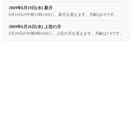
2069年6月19日(水) 新月
6月19日の午前11時14分に、新月を迎えます。月齢は0.0です。
2069年6月26日(水) 上弦の月
6月26日の午後9時10分に、上弦の月を迎えます。月齢は7.0です。