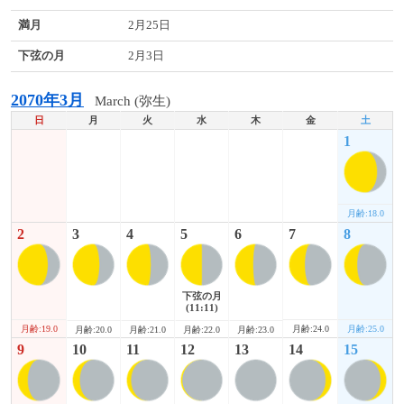
満月
2月25日
下弦の月
2月3日
2070年3月
March (弥生)
日
月
火
水
木
金
土
1
月齢:18.0
2
3
4
5
6
7
8
下弦の月
(11:11)
月齢:19.0
月齢:24.0
月齢:25.0
月齢:20.0
月齢:21.0
月齢:22.0
月齢:23.0
9
10
11
12
13
14
15