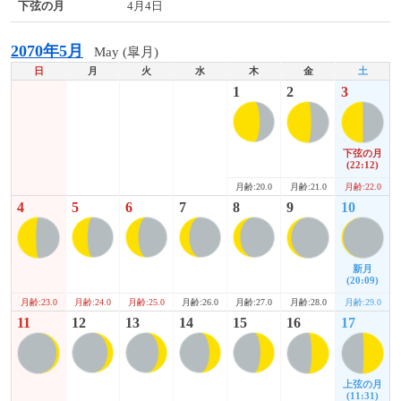
下弦の月
4月4日
2070年5月
May (皐月)
日
月
火
水
木
金
土
1
2
3
下弦の月
(22:12)
月齢:21.0
月齢:22.0
月齢:20.0
4
5
6
7
8
9
10
新月
(20:09)
月齢:23.0
月齢:28.0
月齢:29.0
月齢:24.0
月齢:25.0
月齢:26.0
月齢:27.0
11
12
13
14
15
16
17
上弦の月
(11:31)