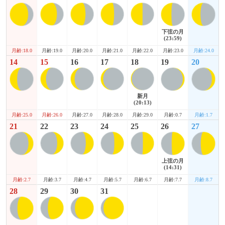
下弦の月
(23:59)
月齢:18.0
月齢:23.0
月齢:24.0
月齢:19.0
月齢:20.0
月齢:21.0
月齢:22.0
14
15
16
17
18
19
20
新月
(20:13)
月齢:25.0
月齢:0.7
月齢:1.7
月齢:26.0
月齢:27.0
月齢:28.0
月齢:29.0
21
22
23
24
25
26
27
上弦の月
(14:31)
月齢:2.7
月齢:7.7
月齢:8.7
月齢:3.7
月齢:4.7
月齢:5.7
月齢:6.7
28
29
30
31