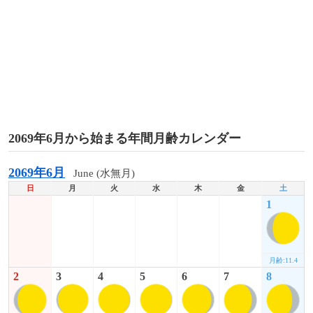
2069年6月から始まる年間月齢カレンダー
2069年6月
June (水無月)
日
月
火
水
木
金
土
1
月齢:11.4
2
3
4
5
6
7
8