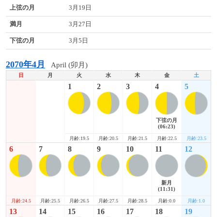
上弦の月
3月19日
満月
3月27日
下弦の月
3月5日
2070年4月
April (卯月)
日
月
火
水
木
金
土
1
2
3
4
5
下弦の月
(06:23)
月齢:22.5
月齢:23.5
月齢:19.5
月齢:20.5
月齢:21.5
6
7
8
9
10
11
12
新月
(11:31)
月齢:24.5
月齢:0.0
月齢:1.0
月齢:25.5
月齢:26.5
月齢:27.5
月齢:28.5
13
14
15
16
17
18
19