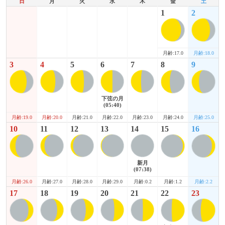
日
月
火
水
木
金
土
1
2
月齢:17.0
月齢:18.0
3
4
5
6
7
8
9
下弦の月
(05:40)
月齢:19.0
月齢:24.0
月齢:25.0
月齢:20.0
月齢:21.0
月齢:22.0
月齢:23.0
10
11
12
13
14
15
16
新月
(07:38)
月齢:26.0
月齢:1.2
月齢:2.2
月齢:27.0
月齢:28.0
月齢:29.0
月齢:0.2
17
18
19
20
21
22
23