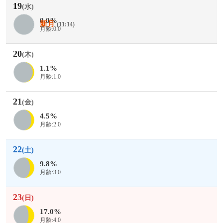
19
(水)
0.0%
新月
(11:14)
月齢:0.0
20
(木)
1.1%
月齢:1.0
21
(金)
4.5%
月齢:2.0
22
(土)
9.8%
月齢:3.0
23
(日)
17.0%
月齢:4.0