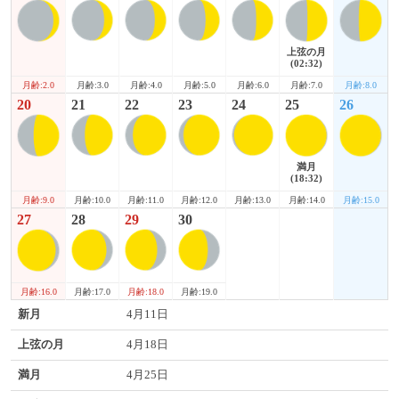
上弦の月
(02:32)
月齢:2.0
月齢:7.0
月齢:8.0
月齢:3.0
月齢:4.0
月齢:5.0
月齢:6.0
20
21
22
23
24
25
26
満月
(18:32)
月齢:9.0
月齢:14.0
月齢:15.0
月齢:10.0
月齢:11.0
月齢:12.0
月齢:13.0
27
28
29
30
月齢:16.0
月齢:17.0
月齢:18.0
月齢:19.0
新月
4月11日
上弦の月
4月18日
満月
4月25日