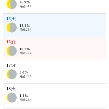
26.9%
月齢:24.4
15
(土)
18.1%
月齢:25.4
16
(日)
10.7%
月齢:26.4
17
(月)
5.0%
月齢:27.4
18
(火)
1.4%
月齢:28.4