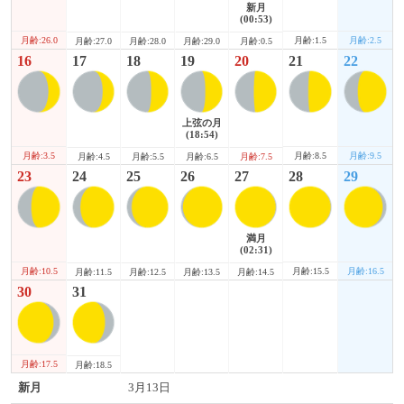
新月
(00:53)
月齢:26.0
月齢:1.5
月齢:2.5
月齢:27.0
月齢:28.0
月齢:29.0
月齢:0.5
16
17
18
19
20
21
22
上弦の月
(18:54)
月齢:3.5
月齢:8.5
月齢:9.5
月齢:4.5
月齢:5.5
月齢:6.5
月齢:7.5
23
24
25
26
27
28
29
満月
(02:31)
月齢:10.5
月齢:15.5
月齢:16.5
月齢:11.5
月齢:12.5
月齢:13.5
月齢:14.5
30
31
月齢:17.5
月齢:18.5
新月
3月13日