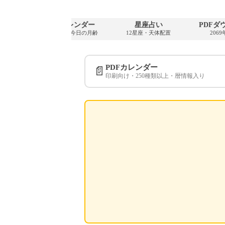
ンダー
満月カレンダー
星座占い
PDFダ
12月
次の満月・今日の月齢
12星座・天体配置
206
PDFカレンダー
📄
印刷向け・250種類以上・暦情報入り