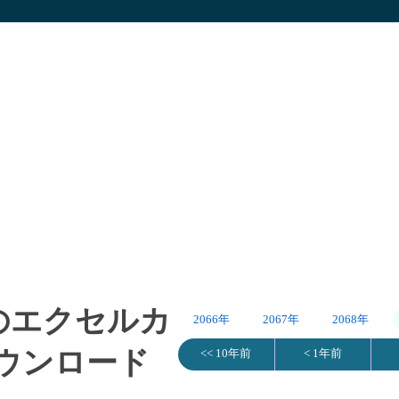
年)のエクセルカ
2066年
2067年
2068年
ウンロード
<< 10年前
< 1年前