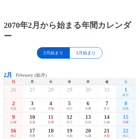
2070年2月から始まる年間カレンダ
ー
2月始まり
1月始まり
2月
February (如月)
日
月
火
水
木
金
土
26
27
28
29
30
31
1
友引
2
3
4
5
6
7
8
先負
仏滅
大安
赤口
先勝
友引
先負
9
10
11
12
13
14
15
仏滅
大安
先勝
友引
先負
仏滅
大安
16
17
18
19
20
21
22
赤口
先勝
友引
先負
仏滅
大安
赤口