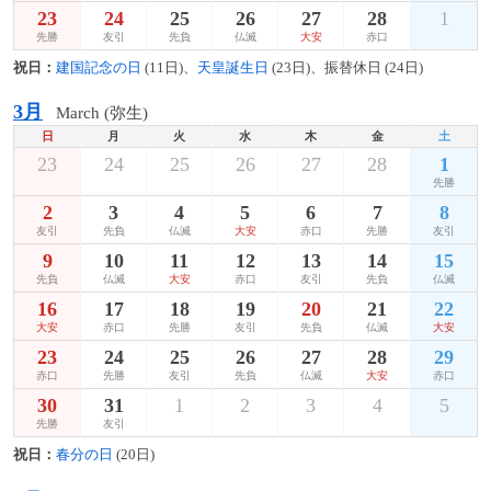
23
24
25
26
27
28
1
先勝
友引
先負
仏滅
大安
赤口
祝日：
建国記念の日
(11日)、
天皇誕生日
(23日)、振替休日 (24日)
3月
March (弥生)
日
月
火
水
木
金
土
23
24
25
26
27
28
1
先勝
2
3
4
5
6
7
8
友引
先負
仏滅
大安
赤口
先勝
友引
9
10
11
12
13
14
15
先負
仏滅
大安
赤口
友引
先負
仏滅
16
17
18
19
20
21
22
大安
赤口
先勝
友引
先負
仏滅
大安
23
24
25
26
27
28
29
赤口
先勝
友引
先負
仏滅
大安
赤口
30
31
1
2
3
4
5
先勝
友引
祝日：
春分の日
(20日)