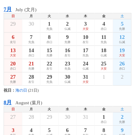
7月
July (文月)
日
月
火
水
木
金
土
29
30
1
2
3
4
5
先負
仏滅
大安
赤口
先勝
6
7
8
9
10
11
12
友引
先負
赤口
先勝
友引
先負
仏滅
13
14
15
16
17
18
19
大安
赤口
先勝
友引
先負
仏滅
大安
20
21
22
23
24
25
26
赤口
先勝
友引
先負
仏滅
大安
赤口
27
28
29
30
31
1
2
先勝
友引
先負
仏滅
大安
祝日：
海の日
(21日)
8月
August (葉月)
日
月
火
水
木
金
土
27
28
29
30
31
1
2
赤口
先勝
3
4
5
6
7
8
9