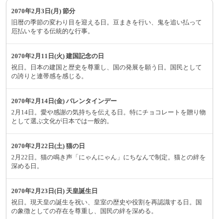
2070年2月3日(月) 節分
旧暦の季節の変わり目を迎える日。豆まきを行い、鬼を追い払って
厄払いをする伝統的な行事。
2070年2月11日(火) 建国記念の日
祝日。日本の建国と歴史を尊重し、国の発展を願う日。国民として
の誇りと連帯感を感じる。
2070年2月14日(金) バレンタインデー
2月14日。愛や感謝の気持ちを伝える日。特にチョコレートを贈り物
として選ぶ文化が日本では一般的。
2070年2月22日(土) 猫の日
2月22日。猫の鳴き声「にゃんにゃん」にちなんで制定。猫との絆を
深める日。
2070年2月23日(日) 天皇誕生日
祝日。現天皇の誕生を祝い、皇室の歴史や役割を再認識する日。国
の象徴としての存在を尊重し、国民の絆を深める。