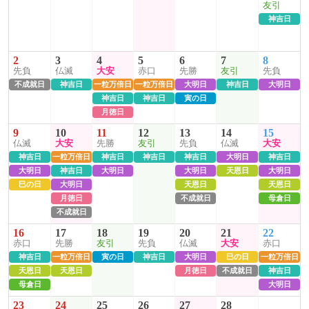
友引
神吉日
2
3
4
5
6
7
8
先負
仏滅
大安
赤口
先勝
友引
先負
不成就日
神吉日
一粒万倍日
一粒万倍日
大明日
神吉日
大明日
神吉日
神吉日
寅の日
月徳日
9
10
11
12
13
14
15
仏滅
大安
先勝
友引
先負
仏滅
大安
神吉日
一粒万倍日
神吉日
神吉日
神吉日
大明日
神吉日
大明日
神吉日
大明日
大明日
天恩日
大明日
巳の日
大明日
天恩日
天恩日
月徳日
不成就日
母倉日
不成就日
16
17
18
19
20
21
22
赤口
先勝
友引
先負
仏滅
大安
赤口
神吉日
一粒万倍日
寅の日
神吉日
大明日
巳の日
一粒万倍日
天恩日
天恩日
月徳日
不成就日
神吉日
母倉日
大明日
23
24
25
26
27
28