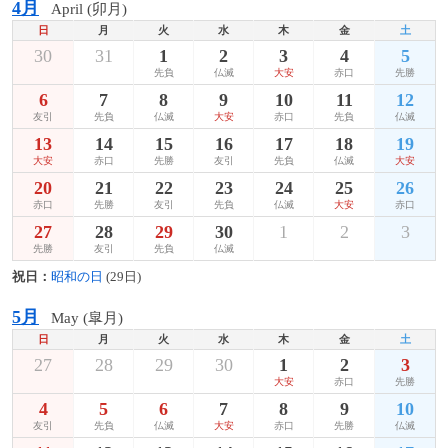
4月
April (卯月)
日
月
火
水
木
金
土
30
31
1
2
3
4
5
先負
仏滅
大安
赤口
先勝
6
7
8
9
10
11
12
友引
先負
仏滅
大安
赤口
先負
仏滅
13
14
15
16
17
18
19
大安
赤口
先勝
友引
先負
仏滅
大安
20
21
22
23
24
25
26
赤口
先勝
友引
先負
仏滅
大安
赤口
27
28
29
30
1
2
3
先勝
友引
先負
仏滅
祝日：
昭和の日
(29日)
5月
May (皐月)
日
月
火
水
木
金
土
27
28
29
30
1
2
3
大安
赤口
先勝
4
5
6
7
8
9
10
友引
先負
仏滅
大安
赤口
先勝
仏滅