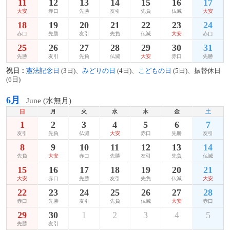
11
12
13
14
15
16
17
大安
赤口
先勝
友引
先負
仏滅
大安
18
19
20
21
22
23
24
赤口
先勝
友引
先負
仏滅
大安
赤口
25
26
27
28
29
30
31
先勝
友引
先負
仏滅
大安
赤口
先勝
祝日：
憲法記念日
(3日)、
みどりの日
(4日)、
こどもの日
(5日)、振替休日
(6日)
6月
June (水無月)
日
月
火
水
木
金
土
1
2
3
4
5
6
7
友引
先負
仏滅
大安
赤口
先勝
友引
8
9
10
11
12
13
14
先負
大安
赤口
先勝
友引
先負
仏滅
15
16
17
18
19
20
21
大安
赤口
先勝
友引
先負
仏滅
大安
22
23
24
25
26
27
28
赤口
先勝
友引
先負
仏滅
大安
赤口
29
30
1
2
3
4
5
先勝
友引