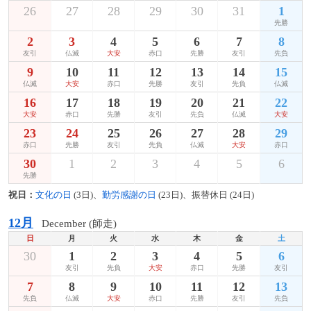
26
27
28
29
30
31
1
先勝
2
3
4
5
6
7
8
友引
仏滅
大安
赤口
先勝
友引
先負
9
10
11
12
13
14
15
仏滅
大安
赤口
先勝
友引
先負
仏滅
16
17
18
19
20
21
22
大安
赤口
先勝
友引
先負
仏滅
大安
23
24
25
26
27
28
29
赤口
先勝
友引
先負
仏滅
大安
赤口
30
1
2
3
4
5
6
先勝
祝日：
文化の日
(3日)、
勤労感謝の日
(23日)、振替休日 (24日)
12月
December (師走)
日
月
火
水
木
金
土
30
1
2
3
4
5
6
友引
先負
大安
赤口
先勝
友引
7
8
9
10
11
12
13
先負
仏滅
大安
赤口
先勝
友引
先負