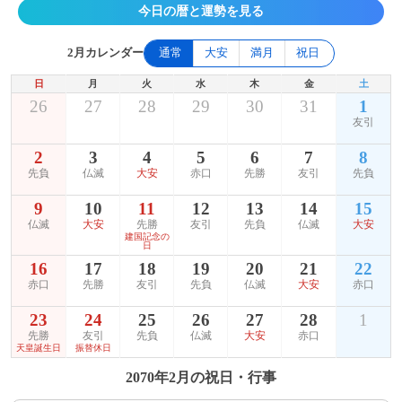
今日の暦と運勢を見る
2月カレンダー
通常
大安
満月
祝日
日
月
火
水
木
金
土
26
27
28
29
30
31
1
友引
2
3
4
5
6
7
8
先負
仏滅
大安
赤口
先勝
友引
先負
9
10
11
12
13
14
15
仏滅
大安
先勝
友引
先負
仏滅
大安
建国記念の
日
16
17
18
19
20
21
22
赤口
先勝
友引
先負
仏滅
大安
赤口
23
24
25
26
27
28
1
先勝
友引
先負
仏滅
大安
赤口
天皇誕生日
振替休日
2070年2月の祝日・行事