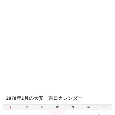
2070年2月の大安・吉日カレンダー
日
月
火
水
木
金
土
1