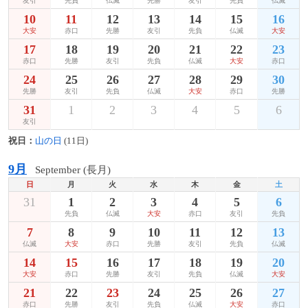
友引
先負
仏滅
先勝
友引
先負
仏滅
10
11
12
13
14
15
16
大安
赤口
先勝
友引
先負
仏滅
大安
17
18
19
20
21
22
23
赤口
先勝
友引
先負
仏滅
大安
赤口
24
25
26
27
28
29
30
先勝
友引
先負
仏滅
大安
赤口
先勝
31
1
2
3
4
5
6
友引
祝日：
山の日
(11日)
9月
September (長月)
日
月
火
水
木
金
土
31
1
2
3
4
5
6
先負
仏滅
大安
赤口
友引
先負
7
8
9
10
11
12
13
仏滅
大安
赤口
先勝
友引
先負
仏滅
14
15
16
17
18
19
20
大安
赤口
先勝
友引
先負
仏滅
大安
21
22
23
24
25
26
27
赤口
先勝
友引
先負
仏滅
大安
赤口