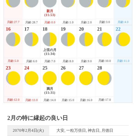
新月
(11:53)
月齢:27.7
月齢:3.0
月齢:4.0
月齢:28.7
月齢:0.0
月齢:1.0
月齢:2.0
16
17
18
19
20
21
22
上弦の月
(11:34)
月齢:5.0
月齢:10.0
月齢:11.0
月齢:6.0
月齢:7.0
月齢:8.0
月齢:9.0
23
24
25
26
27
28
満月
(11:31)
月齢:12.0
月齢:17.0
月齢:13.0
月齢:14.0
月齢:15.0
月齢:16.0
2月の特に縁起の良い日
2070年2月4日(火)
大安, 一粒万倍日, 神吉日, 月徳日