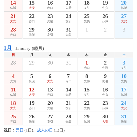
14
15
16
17
18
19
20
仏滅
大安
赤口
先勝
友引
先負
仏滅
21
22
23
24
25
26
27
大安
赤口
先勝
友引
先負
仏滅
大安
28
29
30
31
1
2
3
赤口
先勝
友引
先負
1月
January (睦月)
日
月
火
水
木
金
土
28
29
30
31
1
2
3
赤口
先勝
友引
4
5
6
7
8
9
10
先負
仏滅
大安
赤口
先勝
友引
先負
11
12
13
14
15
16
17
仏滅
大安
赤口
先勝
友引
先負
仏滅
18
19
20
21
22
23
24
大安
赤口
先勝
友引
先負
仏滅
大安
25
26
27
28
29
30
31
赤口
先勝
友引
先負
仏滅
大安
先勝
祝日：
元日
(1日)、
成人の日
(12日)