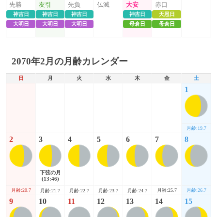
先勝
友引
先負
仏滅
大安
赤口
神吉日
神吉日
神吉日
神吉日
天恩日
大明日
大明日
大明日
母倉日
母倉日
2070年2月の月齢カレンダー
日
月
火
水
木
金
土
1
月齢:19.7
2
3
4
5
6
7
8
下弦の月
(13:46)
月齢:20.7
月齢:25.7
月齢:26.7
月齢:21.7
月齢:22.7
月齢:23.7
月齢:24.7
9
10
11
12
13
14
15