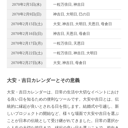
2070年2月5日(水)
一粒万倍日, 神吉日
2070年2月9日(日)
神吉日, 大明日, 巳の日
2070年2月15日(土)
大安, 神吉日, 大明日, 天恩日, 母倉日
2070年2月16日(日)
神吉日, 天恩日, 母倉日
2070年2月17日(月)
一粒万倍日, 天恩日
2070年2月22日(土)
一粒万倍日, 神吉日, 大明日
2070年2月27日(木)
大安, 神吉日, 母倉日
大安・吉日カレンダーとその意義
大安・吉日カレンダーは、日常の生活や大切なイベントにおけ
る良い日を知るための便利なツールです。大安や吉日とは、伝
統的に縁起が良いとされる日を指します。結婚式や引越し、新
しいプロジェクトの開始など、様々な場面で大安や吉日を選ぶ
ことが日本の伝統として受け継がれてきました。日常の選択か
ら人生の大切な節目まで、縁起の良い日を選ぶことで、前向き