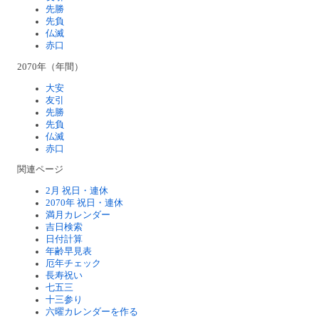
先勝
先負
仏滅
赤口
2070年（年間）
大安
友引
先勝
先負
仏滅
赤口
関連ページ
2月 祝日・連休
2070年 祝日・連休
満月カレンダー
吉日検索
日付計算
年齢早見表
厄年チェック
長寿祝い
七五三
十三参り
六曜カレンダーを作る