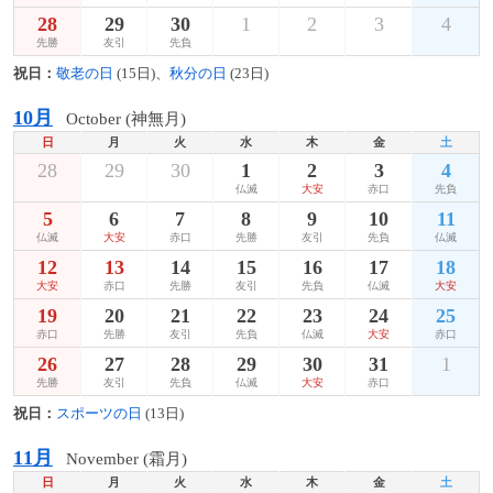
28
29
30
1
2
3
4
先勝
友引
先負
祝日：
敬老の日
(15日)、
秋分の日
(23日)
10月
October (神無月)
日
月
火
水
木
金
土
28
29
30
1
2
3
4
仏滅
大安
赤口
先負
5
6
7
8
9
10
11
仏滅
大安
赤口
先勝
友引
先負
仏滅
12
13
14
15
16
17
18
大安
赤口
先勝
友引
先負
仏滅
大安
19
20
21
22
23
24
25
赤口
先勝
友引
先負
仏滅
大安
赤口
26
27
28
29
30
31
1
先勝
友引
先負
仏滅
大安
赤口
祝日：
スポーツの日
(13日)
11月
November (霜月)
日
月
火
水
木
金
土