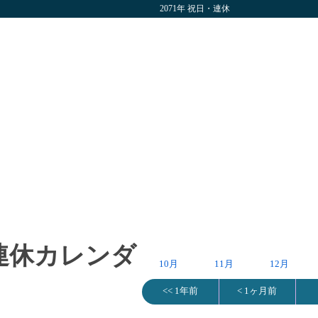
2071年 祝日・連休
・連休カレンダ
10月
11月
12月
<< 1年前
< 1ヶ月前