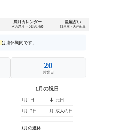
満月カレンダー
星座占い
PDFダウンロ
次の満月・今日の月齢
12星座・天体配置
2071年・無料
は連休期間です。
20
営業日
1月の祝日
1月1日
木
元日
1月12日
月
成人の日
1月の連休