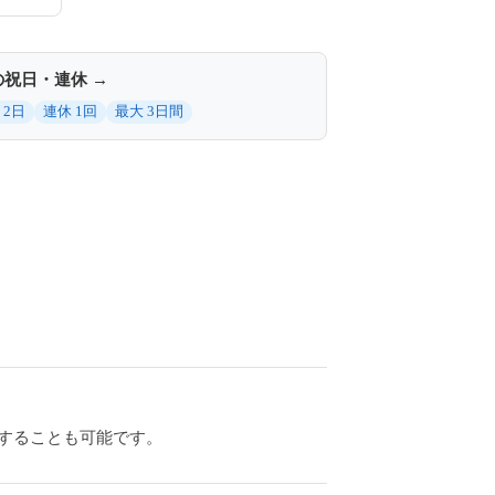
の祝日・連休 →
 2日
連休 1回
最大 3日間
にすることも可能です。