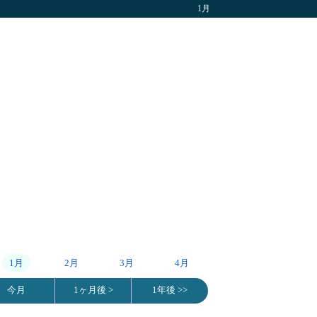
1月
1月
2月
3月
4月
今月
1ヶ月後 >
1年後 >>