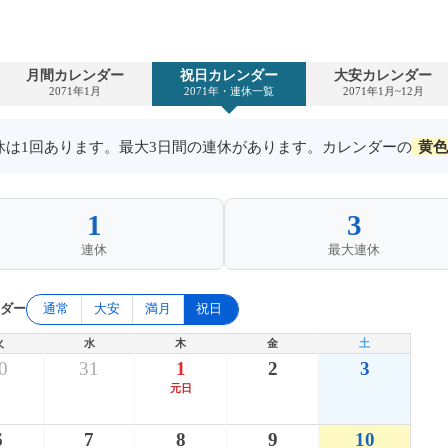
月間カレンダー
祝日カレンダー
大安カレンダー
2071年1月
2071年・連休一覧
2071年1月~12月
連休は1回あります。最大3日間の連休があります。カレンダーの
黄色
1
3
連休
最大連休
ンダー
通常
大安
満月
祝日
火
水
木
金
土
0
31
1
2
3
元日
6
7
8
9
10