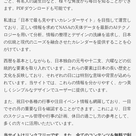
ごと、有名人の誕生日など、様々な角度から毎日を知ることができ
ます。PDFダウンロードも可能です。
私達は「日本で最も見やすいカレンダーサイト」を目指して運営し
ており、正しい情報を求めてNASAの天体データを最新のAIテクノ
ロジーを用いて分析。情報の整理とデザインの洗練を追求し、日本
の伝統と現代のニーズを融合させたカレンダーを提供することを心
がけています。
西暦を基本としながらも、日本独自の元号や十二支、六曜などの伝
統的な要素を取り入れています。これらの要素は日本の長い歴史と
文化を反映しており、それぞれの日には特別な意味や背景が込めら
れています。当サイトでは、これらの情報を分かりやすく、かつ美
しくシンプルなデザインでユーザーに提供しています。
また、祝日や各種の行事や注目イベント情報も網羅しており、一目
でその月の重要な日を確認することができます。これにより、日常
のスケジュール管理や行事の計画、休日の過ごし方の参考として、
多くの方々に活用いただいています。
当サイトはリンクフリーです。また、全てのコンテンツを無料で利