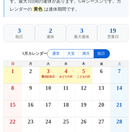
す。最大3日間の連休があります。GWシーズンです。カ
レンダーの
黄色
は連休期間です。
3
2
3
19
祝日
連休
最大連休
営業日
5月カレンダー
通常
大安
満月
祝日
日
月
火
水
木
金
土
1
2
3
4
5
6
7
憲法記念日
みどりの日
こどもの日
8
9
10
11
12
13
14
15
16
17
18
19
20
21
22
23
24
25
26
27
28