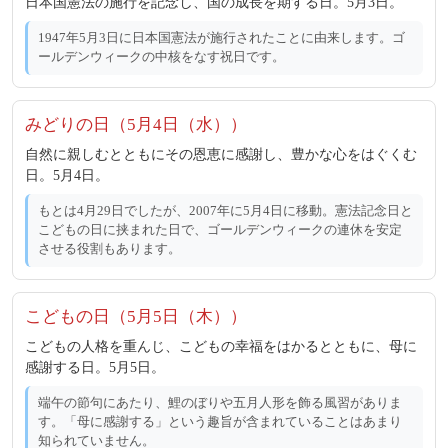
日本国憲法の施行を記念し、国の成長を期する日。5月3日。
1947年5月3日に日本国憲法が施行されたことに由来します。ゴ
ールデンウィークの中核をなす祝日です。
みどりの日（5月4日（水））
自然に親しむとともにその恩恵に感謝し、豊かな心をはぐくむ
日。5月4日。
もとは4月29日でしたが、2007年に5月4日に移動。憲法記念日と
こどもの日に挟まれた日で、ゴールデンウィークの連休を安定
させる役割もあります。
こどもの日（5月5日（木））
こどもの人格を重んじ、こどもの幸福をはかるとともに、母に
感謝する日。5月5日。
端午の節句にあたり、鯉のぼりや五月人形を飾る風習がありま
す。「母に感謝する」という趣旨が含まれていることはあまり
知られていません。