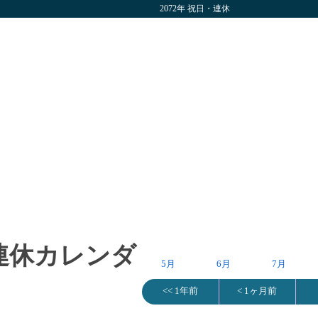
2072年 祝日・連休
・連休カレンダ
5月
6月
7月
<< 1年前
< 1ヶ月前