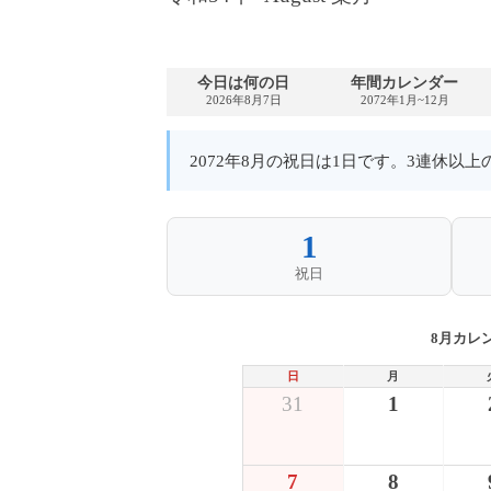
今日は何の日
年間カレンダー
2026年8月7日
2072年1月~12月
2072年8月の祝日は1日です。3連休以
1
祝日
8月カレ
日
月
31
1
7
8