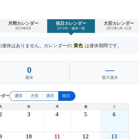
月間カレンダー
祝日カレンダー
大安カレンダー
2072年8月
2072年・連休一覧
2072年1月~12月
上の連休はありません。カレンダーの
黄色
は連休期間です。
0
—
連休
最大連休
ンダー
通常
大安
満月
祝日
火
水
木
金
土
2
3
4
5
6
9
10
11
12
13