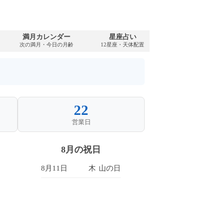
満月カレンダー
星座占い
PDFダウンロ
次の満月・今日の月齢
12星座・天体配置
2072年・無料
22
営業日
8月の祝日
8月11日
木
山の日