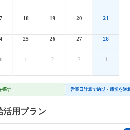
7
18
19
20
21
4
25
26
27
28
1
1
2
3
4
探す →
営業日計算で納期・締切を逆算
有給活用プラン