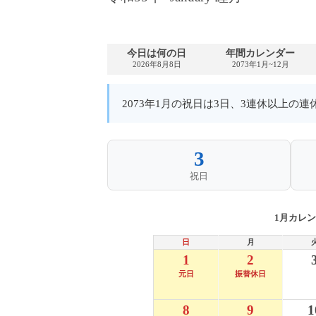
今日は何の日
年間カレンダー
2026年8月8日
2073年1月~12月
2073年1月の祝日は3日、3連休以上の
3
祝日
1月カレ
日
月
1
2
元日
振替休日
8
9
1