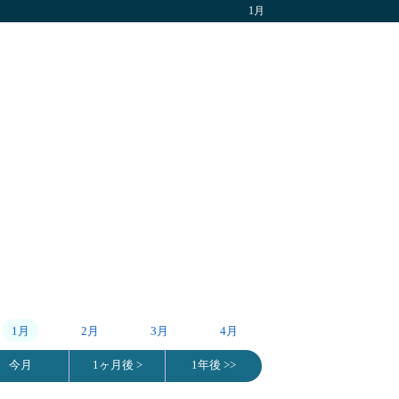
1月
1月
2月
3月
4月
今月
1ヶ月後 >
1年後 >>