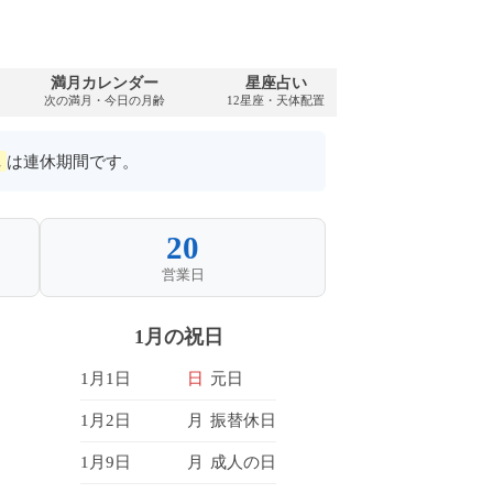
満月カレンダー
星座占い
PDFダウンロ
次の満月・今日の月齢
12星座・天体配置
2073年・無料
は連休期間です。
20
営業日
1月の祝日
1月1日
日
元日
1月2日
月
振替休日
1月9日
月
成人の日