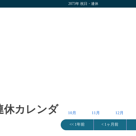
2073年 祝日・連休
・連休カレンダ
10月
11月
12月
<< 1年前
< 1ヶ月前